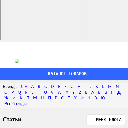
КАТАЛОГ ТОВАРОВ
0-9
A
B
C
D
E
F
G
H
I
J
K
L
M
N
O
P
Q
R
S
T
U
V
W
X
Y
Z
Ё
А
Б
В
Г
Д
Ж
И
К
Л
М
Н
П
Р
С
Т
У
Ф
Ч
Э
Ю
Статьи
МЕНЮ БЛОГА