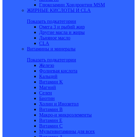
Глюкозамин Хондроитин MSM
ЖИРНЫЕ КИСЛОТЫ И CLA
Показать подкатегории
Омега 3 и рыбий жир
Другие масла и жиры
Льняное масло
CLA
Витамины и минералы
Показать подкатегории
Железо
Фолиевая кислота
Кальций
Витамин K
Магний
Селен
Биотин
Холин и Инозитол
Витамин B
Макро-и микроэлементы
Витамин Е
Витамин С
Мультивитамины для всех
Витамин A