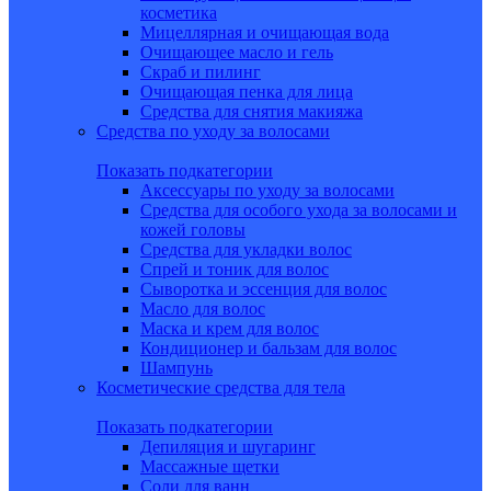
косметика
Мицеллярная и очищающая вода
Очищающее масло и гель
Скраб и пилинг
Очищающая пенка для лица
Средства для снятия макияжа
Средства по уходу за волосами
Показать подкатегории
Аксессуары по уходу за волосами
Средства для особого ухода за волосами и
кожей головы
Средства для укладки волос
Спрей и тоник для волос
Сыворотка и эссенция для волос
Масло для волос
Маска и крем для волос
Кондиционер и бальзам для волос
Шампунь
Косметические средства для тела
Показать подкатегории
Депиляция и шугаринг
Массажные щетки
Соли для ванн