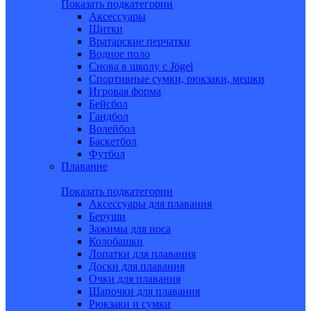
Показать подкатегории
Аксессуары
Щитки
Вратарские перчатки
Водное поло
Снова в школу c Jögel
Спортивные сумки, рюкзаки, мешки
Игровая форма
Бейсбол
Гандбол
Волейбол
Баскетбол
Футбол
Плавание
Показать подкатегории
Аксессуары для плавания
Беруши
Зажимы для носа
Колобашки
Лопатки для плавания
Доски для плавания
Очки для плавания
Шапочки для плавания
Рюкзаки и сумки