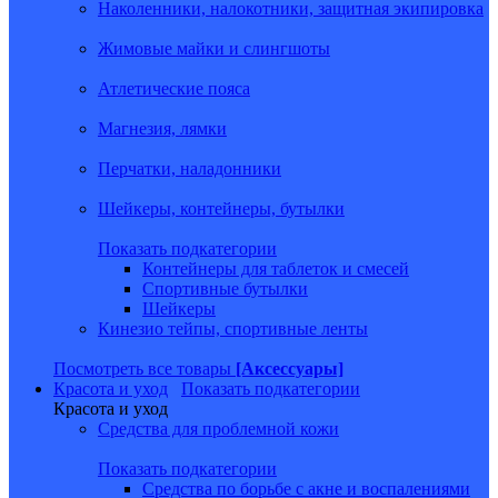
Наколенники, налокотники, защитная экипировка
Жимовые майки и слингшоты
Атлетические пояса
Магнезия, лямки
Перчатки, наладонники
Шейкеры, контейнеры, бутылки
Показать подкатегории
Контейнеры для таблеток и смесей
Спортивные бутылки
Шейкеры
Кинезио тейпы, спортивные ленты
Посмотреть все товары
[Аксессуары]
Красота и уход
Показать подкатегории
Красота и уход
Средства для проблемной кожи
Показать подкатегории
Средства по борьбе с акне и воспалениями