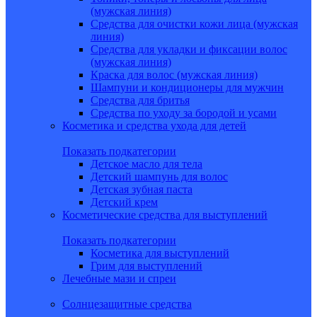
(мужская линия)
Средства для очистки кожи лица (мужская
линия)
Средства для укладки и фиксации волос
(мужская линия)
Краска для волос (мужская линия)
Шампуни и кондиционеры для мужчин
Средства для бритья
Средства по уходу за бородой и усами
Косметика и средства ухода для детей
Показать подкатегории
Детское масло для тела
Детский шампунь для волос
Детская зубная паста
Детский крем
Косметические средства для выступлений
Показать подкатегории
Косметика для выступлений
Грим для выступлений
Лечебные мази и спреи
Солнцезащитные средства