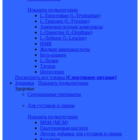
Показать подкатегории
L-Триптофан (L-Tryptophan)
L-Тирозин (L-Tyrosine)
Аминокислотные комплексы
L-Орнитин (L-Ornithine)
L-Лейцин (L-Leucine)
HMB
Жидкие аминокислоты
Бета-аланин
L-Лизин
Таурин
Цитруллин
Посмотреть все товары
[Спортивное питание]
Здоровье
Показать подкатегории
Здоровье
Специальные препараты
Для суставов и связок
Показать подкатегории
MSM (МСМ)
Гиалуроновая кислота
Другие добавки для суставов и связок
Коллаген