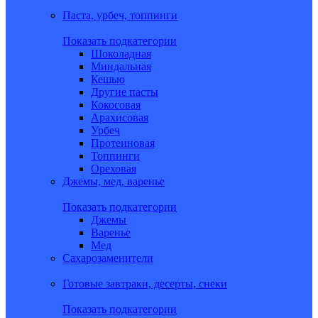
Паста, урбеч, топпинги
Показать подкатегории
Шоколадная
Миндальная
Кешью
Другие пасты
Кокосовая
Арахисовая
Урбеч
Протеиновая
Топпинги
Ореховая
Джемы, мед, варенье
Показать подкатегории
Джемы
Варенье
Мед
Сахарозаменители
Готовые завтраки, десерты, снеки
Показать подкатегории