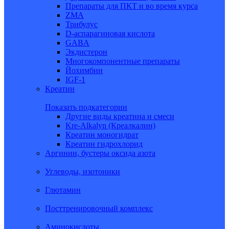
Препараты для ПКТ и во время курса
ZMA
Трибулус
D-аспарагиновая кислота
GABA
Экдистерон
Многокомпонентные препараты
Йохимбин
IGF-1
Креатин
Показать подкатегории
Другие виды креатина и смеси
Kre-Alkalyn (Креалкалин)
Креатин моногидрат
Креатин гидрохлорид
Аргинин, бустеры оксида азота
Углеводы, изотоники
Глютамин
Посттренировочный комплекс
Аминокислоты