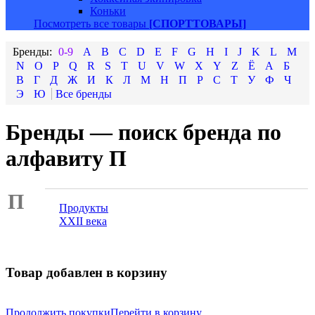
Коньки
Посмотреть все товары
[СПОРТТОВАРЫ]
0-9
A
B
C
D
E
F
G
H
I
J
K
L
M
N
O
P
Q
R
S
T
U
V
W
X
Y
Z
Ё
А
Б
В
Г
Д
Ж
И
К
Л
М
Н
П
Р
С
Т
У
Ф
Ч
Э
Ю
Бренды — поиск бренда по
алфавиту П
П
Продукты
XXII века
Товар добавлен в корзину
Продолжить покупки
Перейти в корзину