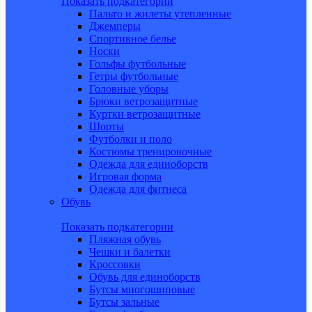
Показать подкатегории
Пальто и жилеты утепленные
Джемперы
Спортивное белье
Носки
Гольфы футбольные
Гетры футбольные
Головные уборы
Брюки ветрозащитные
Куртки ветрозащитные
Шорты
Футболки и поло
Костюмы тренировочные
Одежда для единоборств
Игровая форма
Одежда для фитнеса
Обувь
Показать подкатегории
Пляжная обувь
Чешки и балетки
Кроссовки
Обувь для единоборств
Бутсы многошиповые
Бутсы зальные