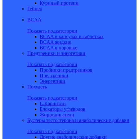
Куриный протеин
Гейнер
BCAA
Показать подкатегории
BCAA в капсулах и таблетках
BCAA жидкие
BCAA в порошке
Предтреники и энергетики
Показать подкатегории
Пробники предтреников
Предтреники
Энергетики
Похудеть
Показать подкатегории
L-Карнитин
Блокаторы углеводов
Жиросжигатели
Бустеры тестостерона и анаболические добавки
Показать подкатегории
Другие анаболические добавки