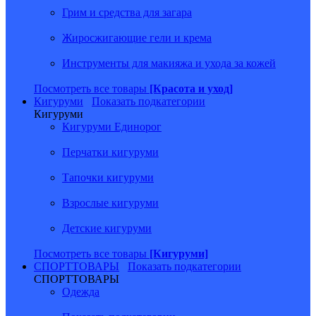
Грим и средства для загара
Жиросжигающие гели и крема
Инструменты для макияжа и ухода за кожей
Посмотреть все товары
[Красота и уход]
Кигуруми
Показать подкатегории
Кигуруми
Кигуруми Единорог
Перчатки кигуруми
Тапочки кигуруми
Взрослые кигуруми
Детские кигуруми
Посмотреть все товары
[Кигуруми]
СПОРТТОВАРЫ
Показать подкатегории
СПОРТТОВАРЫ
Одежда