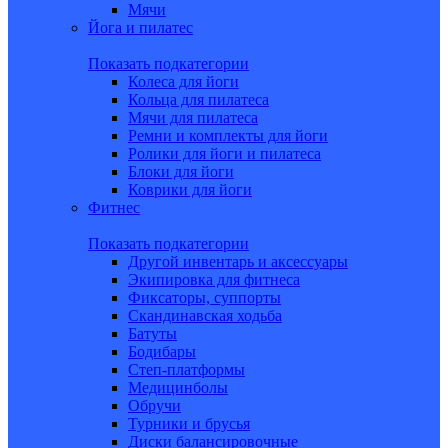
Мячи
Йога и пилатес
Показать подкатегории
Колеса для йоги
Кольца для пилатеса
Мячи для пилатеса
Ремни и комплекты для йоги
Ролики для йоги и пилатеса
Блоки для йоги
Коврики для йоги
Фитнес
Показать подкатегории
Другой инвентарь и аксессуары
Экипировка для фитнеса
Фиксаторы, суппорты
Скандинавская ходьба
Батуты
Бодибары
Степ-платформы
Медицинболы
Обручи
Турники и брусья
Диски балансировочные