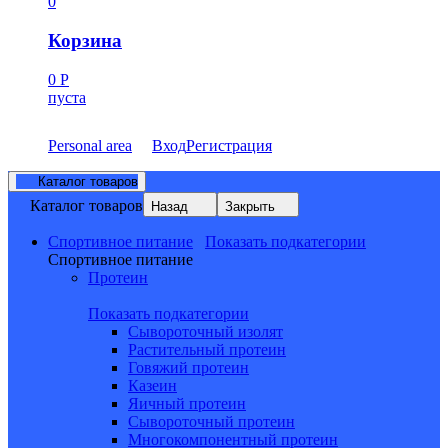
0
Корзина
0
Р
пуста
Personal area
Вход
Регистрация
Каталог товаров
Каталог товаров
Назад
Закрыть
Спортивное питание
Показать подкатегории
Спортивное питание
Протеин
Показать подкатегории
Сывороточный изолят
Растительный протеин
Говяжий протеин
Казеин
Яичный протеин
Сывороточный протеин
Многокомпонентный протеин