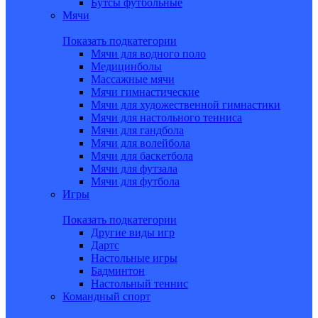
Бутсы футбольные
Мячи
Показать подкатегории
Мячи для водного поло
Медицинболы
Массажные мячи
Мячи гимнастические
Мячи для художественной гимнастики
Мячи для настольного тенниса
Мячи для гандбола
Мячи для волейбола
Мячи для баскетбола
Мячи для футзала
Мячи для футбола
Игры
Показать подкатегории
Другие виды игр
Дартс
Настольные игры
Бадминтон
Настольный теннис
Командный спорт