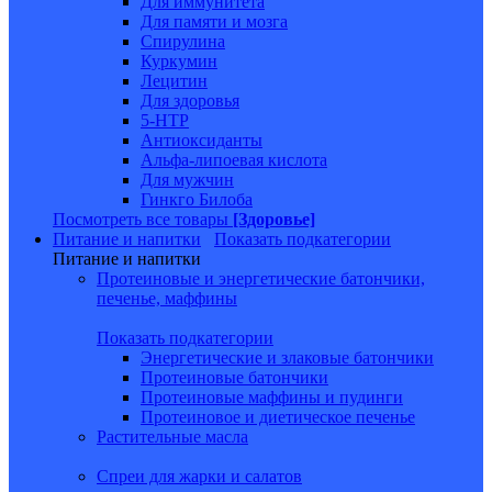
Для иммунитета
Для памяти и мозга
Спирулина
Куркумин
Лецитин
Для здоровья
5-HTP
Антиоксиданты
Альфа-липоевая кислота
Для мужчин
Гинкго Билоба
Посмотреть все товары
[Здоровье]
Питание и напитки
Показать подкатегории
Питание и напитки
Протеиновые и энергетические батончики,
печенье, маффины
Показать подкатегории
Энергетические и злаковые батончики
Протеиновые батончики
Протеиновые маффины и пудинги
Протеиновое и диетическое печенье
Растительные масла
Спреи для жарки и салатов