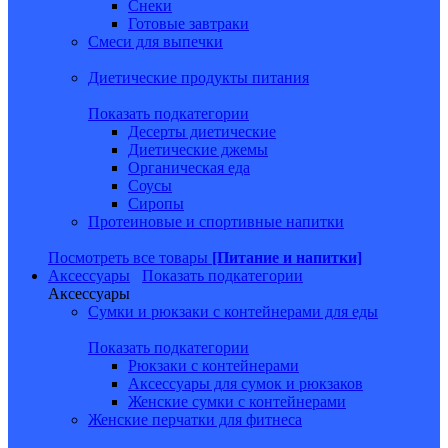
Снеки
Готовые завтраки
Смеси для выпечки
Диетические продукты питания
Показать подкатегории
Десерты диетические
Диетические джемы
Органическая еда
Соусы
Сиропы
Протеиновые и спортивные напитки
Посмотреть все товары
[Питание и напитки]
Аксессуары
Показать подкатегории
Аксессуары
Сумки и рюкзаки с контейнерами для еды
Показать подкатегории
Рюкзаки с контейнерами
Аксессуары для сумок и рюкзаков
Женские сумки с контейнерами
Женские перчатки для фитнеса