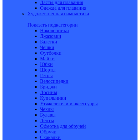
Ласты для плавания
Одежда для плавания
Художественная гимнастика
Показать подкатегории
Наколенники
Джазовки
Балетки
Чешки
Футболки
Майки
Юбки
Шорты
Гетры
Велосипедки
Бриджи
Лосины
Купальники
Утяжелители и аксессуары
Чехлы
Булавы
Ленты
Обмотка для обручей
Обручи
Скакалки