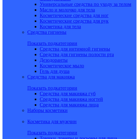
Универсальные средства по уходу за телом
Масло и молочко для тела
Косметические средства для ног
Косметические средства для рук
Косметика для тела
Средства гигиены
Показать подкатегории
Средства для интимной гигиены
Средства для гигиены полости рта
Дезодоранты
Косметическое мыло
Гель для душа
Средства для макияжа
Показать подкатегории
Средства для макияжа губ
Средства для макияжа ногтей
Средства для макияжа лица
Наборы косметики
Косметика для мужчин
Показать подкатегории
Тоники, тонеры и лосьоны для лица