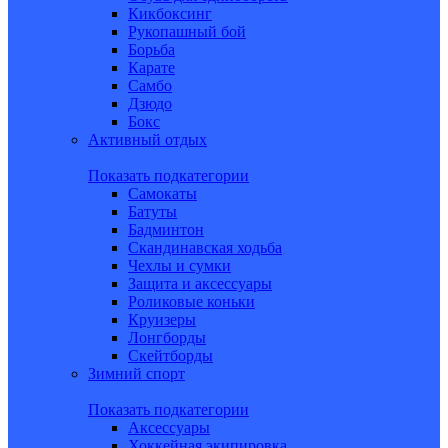
Кикбоксинг
Рукопашный бой
Борьба
Карате
Самбо
Дзюдо
Бокс
Активный отдых
Показать подкатегории
Самокаты
Батуты
Бадминтон
Скандинавская ходьба
Чехлы и сумки
Защита и аксессуары
Роликовые коньки
Круизеры
Лонгборды
Скейтборды
Зимний спорт
Показать подкатегории
Аксессуары
Хоккейная экипировка