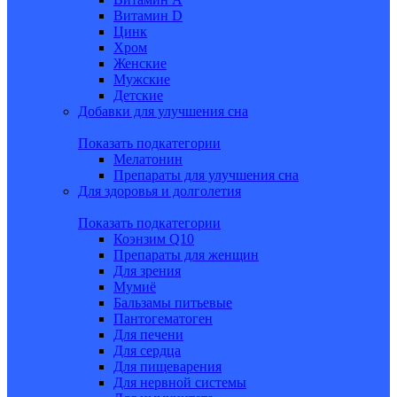
Витамин D
Цинк
Хром
Женские
Мужские
Детские
Добавки для улучшения сна
Показать подкатегории
Мелатонин
Препараты для улучшения сна
Для здоровья и долголетия
Показать подкатегории
Коэнзим Q10
Препараты для женщин
Для зрения
Мумиё
Бальзамы питьевые
Пантогематоген
Для печени
Для сердца
Для пищеварения
Для нервной системы