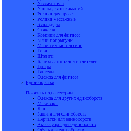
Утяжелители
Упоры для отжиманий
Ролики для пресса
Ролики массажные
Эспандеры
Скакалки
Коврики для фитнеса
Мячи-попрыгуны
Мячи гимнастические
Гири
Штанги
Блины для штанги и гантелей
Грифы
Гантели
Одежда для фитнеса
Единоборства
Показать подкатегории
Одежда для других единоборств
Макивары
Лапы
Защита для единоборств
Перчатки для единоборств
Аксессуары для единоборств
Обувь для единоборств