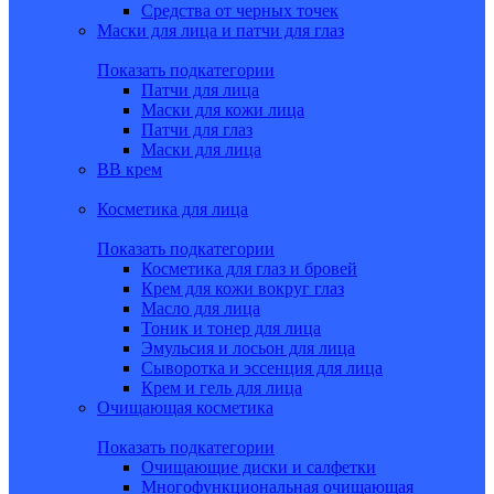
Средства от черных точек
Маски для лица и патчи для глаз
Показать подкатегории
Патчи для лица
Маски для кожи лица
Патчи для глаз
Маски для лица
BB крем
Косметика для лица
Показать подкатегории
Косметика для глаз и бровей
Крем для кожи вокруг глаз
Масло для лица
Тоник и тонер для лица
Эмульсия и лосьон для лица
Сыворотка и эссенция для лица
Крем и гель для лица
Очищающая косметика
Показать подкатегории
Очищающие диски и салфетки
Многофункциональная очищающая