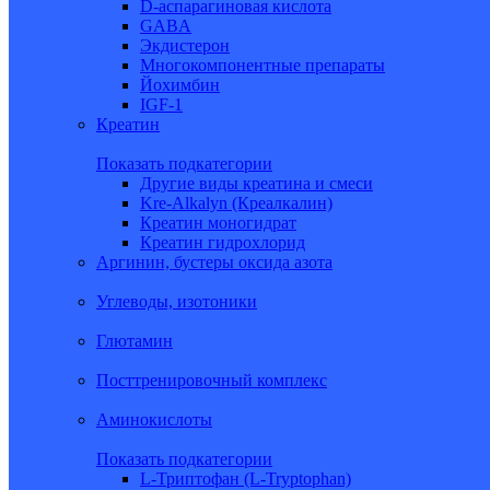
D-аспарагиновая кислота
GABA
Экдистерон
Многокомпонентные препараты
Йохимбин
IGF-1
Креатин
Показать подкатегории
Другие виды креатина и смеси
Kre-Alkalyn (Креалкалин)
Креатин моногидрат
Креатин гидрохлорид
Аргинин, бустеры оксида азота
Углеводы, изотоники
Глютамин
Посттренировочный комплекс
Аминокислоты
Показать подкатегории
L-Триптофан (L-Tryptophan)