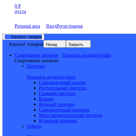
0
Р
пуста
Personal area
Вход
Регистрация
Каталог товаров
Каталог товаров
Назад
Закрыть
Спортивное питание
Показать подкатегории
Спортивное питание
Протеин
Показать подкатегории
Сывороточный изолят
Растительный протеин
Говяжий протеин
Казеин
Яичный протеин
Сывороточный протеин
Многокомпонентный протеин
Куриный протеин
Гейнер