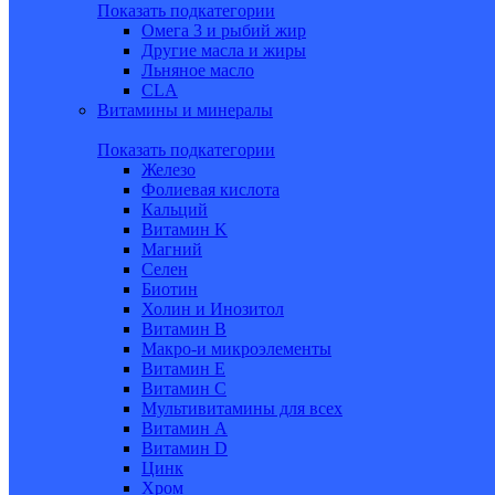
Показать подкатегории
Омега 3 и рыбий жир
Другие масла и жиры
Льняное масло
CLA
Витамины и минералы
Показать подкатегории
Железо
Фолиевая кислота
Кальций
Витамин K
Магний
Селен
Биотин
Холин и Инозитол
Витамин B
Макро-и микроэлементы
Витамин Е
Витамин С
Мультивитамины для всех
Витамин A
Витамин D
Цинк
Хром