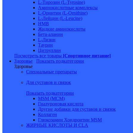
L-Тирозин (L-Tyrosine)
Аминокислотные комплексы
L-Орнитин (L-Ornithine)
L-Лейцин (L-Leucine)
HMB
Жидкие аминокислоты
Бета-аланин
L-Лизин
Таурин
Цитруллин
Посмотреть все товары
[Спортивное питание]
Здоровье
Показать подкатегории
Здоровье
Специальные препараты
Для суставов и связок
Показать подкатегории
MSM (МСМ)
Гиалуроновая кислота
Другие добавки для суставов и связок
Коллаген
Глюкозамин Хондроитин MSM
ЖИРНЫЕ КИСЛОТЫ И CLA