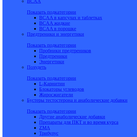
BCAA
Показать подкатегории
BCAA в капсулах и таблетках
BCAA жидкие
BCAA в порошке
Предтреники и энергетики
Показать подкатегории
Пробники предтреников
Предтреники
Энергетики
Похудеть
Показать подкатегории
L-Карнитин
Блокаторы углеводов
Жиросжигатели
Бустеры тестостерона и анаболические добавки
Показать подкатегории
Другие анаболические добавки
Препараты для ПКТ и во время курса
ZMA
Трибулус