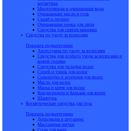
косметика
Мицеллярная и очищающая вода
Очищающее масло и гель
Скраб и пилинг
Очищающая пенка для лица
Средства для снятия макияжа
Средства по уходу за волосами
Показать подкатегории
Аксессуары по уходу за волосами
Средства для особого ухода за волосами и
кожей головы
Средства для укладки волос
Спрей и тоник для волос
Сыворотка и эссенция для волос
Масло для волос
Маска и крем для волос
Кондиционер и бальзам для волос
Шампунь
Косметические средства для тела
Показать подкатегории
Депиляция и шугаринг
Массажные щетки
Соли для ванн