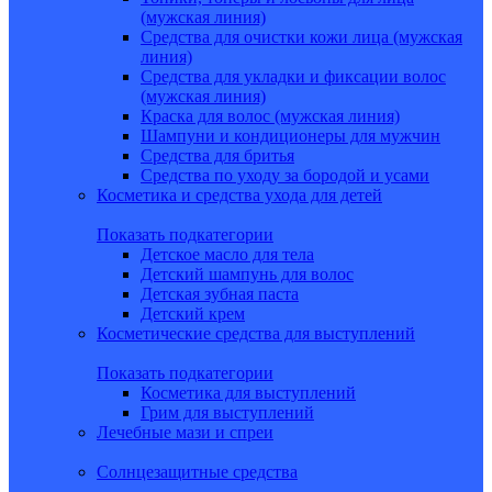
(мужская линия)
Средства для очистки кожи лица (мужская
линия)
Средства для укладки и фиксации волос
(мужская линия)
Краска для волос (мужская линия)
Шампуни и кондиционеры для мужчин
Средства для бритья
Средства по уходу за бородой и усами
Косметика и средства ухода для детей
Показать подкатегории
Детское масло для тела
Детский шампунь для волос
Детская зубная паста
Детский крем
Косметические средства для выступлений
Показать подкатегории
Косметика для выступлений
Грим для выступлений
Лечебные мази и спреи
Солнцезащитные средства