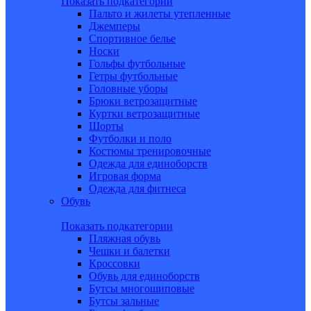
Показать подкатегории
Пальто и жилеты утепленные
Джемперы
Спортивное белье
Носки
Гольфы футбольные
Гетры футбольные
Головные уборы
Брюки ветрозащитные
Куртки ветрозащитные
Шорты
Футболки и поло
Костюмы тренировочные
Одежда для единоборств
Игровая форма
Одежда для фитнеса
Обувь
Показать подкатегории
Пляжная обувь
Чешки и балетки
Кроссовки
Обувь для единоборств
Бутсы многошиповые
Бутсы зальные