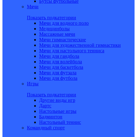
Бутсы футбольные
Мячи
Показать подкатегории
Мячи для водного поло
Медицинболы
Массажные мячи
Мячи гимнастические
Мячи для художественной гимнастики
Мячи для настольного тенниса
Мячи для гандбола
Мячи для волейбола
Мячи для баскетбола
Мячи для футзала
Мячи для футбола
Игры
Показать подкатегории
Другие виды игр
Дартс
Настольные игры
Бадминтон
Настольный теннис
Командный спорт