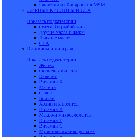
Глюкозамин Хондроитин MSM
ЖИРНЫЕ КИСЛОТЫ И CLA
Показать подкатегории
Омега 3 и рыбий жир
Другие масла и жиры
Льняное масло
CLA
Витамины и минералы
Показать подкатегории
Железо
Фолиевая кислота
Кальций
Витамин K
Магний
Селен
Биотин
Холин и Инозитол
Витамин B
Макро-и микроэлементы
Витамин Е
Витамин С
Мультивитамины для всех
Витамин A