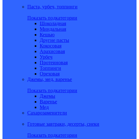
Паста, урбеч, топпинги
Показать подкатегории
Шоколадная
Миндальная
Кешью
Другие пасты
Кокосовая
Арахисовая
Урбеч
Протеиновая
Топпинги
Ореховая
Джемы, мед, варенье
Показать подкатегории
Джемы
Варенье
Мед
Сахарозаменители
Готовые завтраки, десерты, снеки
Показать подкатегории