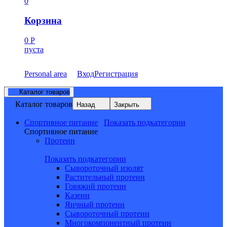
0
Корзина
0
Р
пуста
Personal area
Вход
Регистрация
Каталог товаров
Каталог товаров
Назад
Закрыть
Спортивное питание
Показать подкатегории
Спортивное питание
Протеин
Показать подкатегории
Сывороточный изолят
Растительный протеин
Говяжий протеин
Казеин
Яичный протеин
Сывороточный протеин
Многокомпонентный протеин