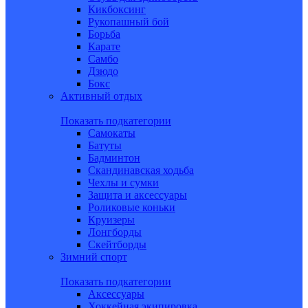
Кикбоксинг
Рукопашный бой
Борьба
Карате
Самбо
Дзюдо
Бокс
Активный отдых
Показать подкатегории
Самокаты
Батуты
Бадминтон
Скандинавская ходьба
Чехлы и сумки
Защита и аксессуары
Роликовые коньки
Круизеры
Лонгборды
Скейтборды
Зимний спорт
Показать подкатегории
Аксессуары
Хоккейная экипировка