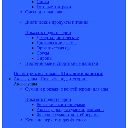
Снеки
Готовые завтраки
Смеси для выпечки
Диетические продукты питания
Показать подкатегории
Десерты диетические
Диетические джемы
Органическая еда
Соусы
Сиропы
Протеиновые и спортивные напитки
Посмотреть все товары
[Питание и напитки]
Аксессуары
Показать подкатегории
Аксессуары
Сумки и рюкзаки с контейнерами для еды
Показать подкатегории
Рюкзаки с контейнерами
Аксессуары для сумок и рюкзаков
Женские сумки с контейнерами
Женские перчатки для фитнеса