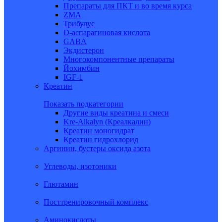
Препараты для ПКТ и во время курса
ZMA
Трибулус
D-аспарагиновая кислота
GABA
Экдистерон
Многокомпонентные препараты
Йохимбин
IGF-1
Креатин
Показать подкатегории
Другие виды креатина и смеси
Kre-Alkalyn (Креалкалин)
Креатин моногидрат
Креатин гидрохлорид
Аргинин, бустеры оксида азота
Углеводы, изотоники
Глютамин
Посттренировочный комплекс
Аминокислоты