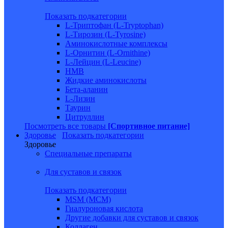
Показать подкатегории
L-Триптофан (L-Tryptophan)
L-Тирозин (L-Tyrosine)
Аминокислотные комплексы
L-Орнитин (L-Ornithine)
L-Лейцин (L-Leucine)
HMB
Жидкие аминокислоты
Бета-аланин
L-Лизин
Таурин
Цитруллин
Посмотреть все товары
[Спортивное питание]
Здоровье
Показать подкатегории
Здоровье
Специальные препараты
Для суставов и связок
Показать подкатегории
MSM (МСМ)
Гиалуроновая кислота
Другие добавки для суставов и связок
Коллаген