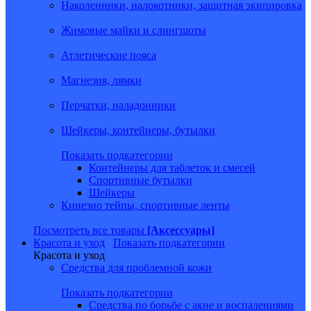
Наколенники, налокотники, защитная экипировка
Жимовые майки и слингшоты
Атлетические пояса
Магнезия, лямки
Перчатки, наладонники
Шейкеры, контейнеры, бутылки
Показать подкатегории
Контейнеры для таблеток и смесей
Спортивные бутылки
Шейкеры
Кинезио тейпы, спортивные ленты
Посмотреть все товары
[Аксессуары]
Красота и уход
Показать подкатегории
Красота и уход
Средства для проблемной кожи
Показать подкатегории
Средства по борьбе с акне и воспалениями