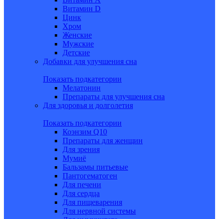
Витамин D
Цинк
Хром
Женские
Мужские
Детские
Добавки для улучшения сна
Показать подкатегории
Мелатонин
Препараты для улучшения сна
Для здоровья и долголетия
Показать подкатегории
Коэнзим Q10
Препараты для женщин
Для зрения
Мумиё
Бальзамы питьевые
Пантогематоген
Для печени
Для сердца
Для пищеварения
Для нервной системы