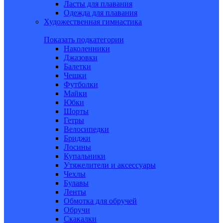
Ласты для плавания
Одежда для плавания
Художественная гимнастика
Показать подкатегории
Наколенники
Джазовки
Балетки
Чешки
Футболки
Майки
Юбки
Шорты
Гетры
Велосипедки
Бриджи
Лосины
Купальники
Утяжелители и аксессуары
Чехлы
Булавы
Ленты
Обмотка для обручей
Обручи
Скакалки