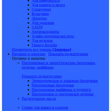
Для иммунитета
Для памяти и мозга
Спирулина
Куркумин
Лецитин
Для здоровья
5-HTP
Антиоксиданты
Альфа-липоевая кислота
Для мужчин
Гинкго Билоба
Посмотреть все товары
[Здоровье]
Питание и напитки
Показать подкатегории
Питание и напитки
Протеиновые и энергетические батончики,
печенье, маффины
Показать подкатегории
Энергетические и злаковые батончики
Протеиновые батончики
Протеиновые маффины и пудинги
Протеиновое и диетическое печенье
Растительные масла
Спреи для жарки и салатов