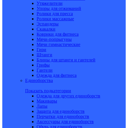
Утяжелители
Упоры для отжиманий
Ролики для пресса
Ролики массажные
Эспандеры
Скакалки
Коврики для фитнеса
Мячи-попрыгуны
Мячи гимнастические
Гири
Штанги
Блины для штанги и гантелей
Грифы
Гантели
Одежда для фитнеса
Единоборства
Показать подкатегории
Одежда для других единоборств
Макивары
Лапы
Защита для единоборств
Перчатки для единоборств
Аксессуары для единоборств
Обувь для единоборств