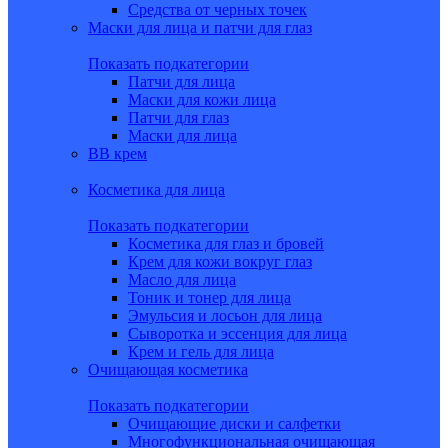
Средства от черных точек
Маски для лица и патчи для глаз
Показать подкатегории
Патчи для лица
Маски для кожи лица
Патчи для глаз
Маски для лица
BB крем
Косметика для лица
Показать подкатегории
Косметика для глаз и бровей
Крем для кожи вокруг глаз
Масло для лица
Тоник и тонер для лица
Эмульсия и лосьон для лица
Сыворотка и эссенция для лица
Крем и гель для лица
Очищающая косметика
Показать подкатегории
Очищающие диски и салфетки
Многофункциональная очищающая