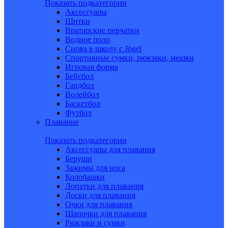
Показать подкатегории
Аксессуары
Щитки
Вратарские перчатки
Водное поло
Снова в школу c Jögel
Спортивные сумки, рюкзаки, мешки
Игровая форма
Бейсбол
Гандбол
Волейбол
Баскетбол
Футбол
Плавание
Показать подкатегории
Аксессуары для плавания
Беруши
Зажимы для носа
Колобашки
Лопатки для плавания
Доски для плавания
Очки для плавания
Шапочки для плавания
Рюкзаки и сумки