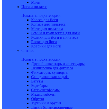
Мячи
Йога и пилатес
Показать подкатегории
Колеса для йоги
Кольца для пилатеса
Мячи для пилатеса
Ремни и комплекты для йоги
Ролики для йоги и пилатеса
Блоки для йоги
Коврики для йоги
Фитнес
Показать подкатегории
Другой инвентарь и аксессуары
Экипировка для фитнеса
Фиксаторы, суппорты
Скандинавская ходьба
Батуты
Бодибары
Степ-платформы
Медицинболы
Обручи
Турники и брусья
Диски балансировочные