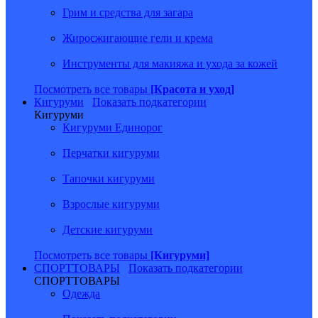
Грим и средства для загара
Жиросжигающие гели и крема
Инструменты для макияжа и ухода за кожей
Посмотреть все товары
[Красота и уход]
Кигуруми
Показать подкатегории
Кигуруми
Кигуруми Единорог
Перчатки кигуруми
Тапочки кигуруми
Взрослые кигуруми
Детские кигуруми
Посмотреть все товары
[Кигуруми]
СПОРТТОВАРЫ
Показать подкатегории
СПОРТТОВАРЫ
Одежда