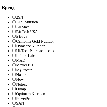
Бренд
2SN
APS Nutrition
All Stars
BioTech USA
Biovea
California Gold Nutrition
Dymatize Nutrition
Hi-Tech Pharmaceuticals
Infinite Labs
MAD
Maxler EU
MyProtein
Nanox
Now
Nutrex
Olimp
Optimum Nutrition
PowerPro
SAN