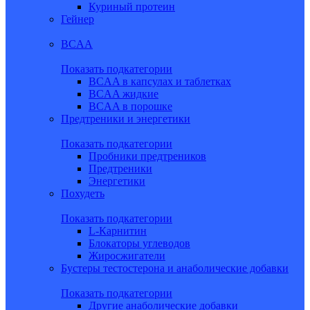
Куриный протеин
Гейнер
BCAA
Показать подкатегории
BCAA в капсулах и таблетках
BCAA жидкие
BCAA в порошке
Предтреники и энергетики
Показать подкатегории
Пробники предтреников
Предтреники
Энергетики
Похудеть
Показать подкатегории
L-Карнитин
Блокаторы углеводов
Жиросжигатели
Бустеры тестостерона и анаболические добавки
Показать подкатегории
Другие анаболические добавки