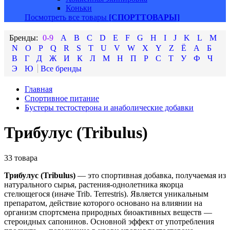
Коньки
Посмотреть все товары
[СПОРТТОВАРЫ]
0-9
A
B
C
D
E
F
G
H
I
J
K
L
M
N
O
P
Q
R
S
T
U
V
W
X
Y
Z
Ё
А
Б
В
Г
Д
Ж
И
К
Л
М
Н
П
Р
С
Т
У
Ф
Ч
Э
Ю
Главная
Спортивное питание
Бустеры тестостерона и анаболические добавки
Трибулус (Tribulus)
33 товара
Трибулус (Tribulus)
— это спортивная добавка, получаемая из
натурального сырья, растения-однолетника якорца
стелющегося (иначе Trib. Terrestris). Является уникальным
препаратом, действие которого основано на влиянии на
организм спортсмена природных биоактивных веществ —
стероидных сапонинов. Основной эффект от употребления