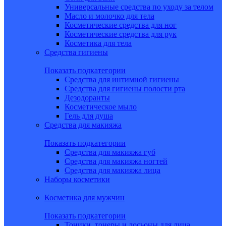
Универсальные средства по уходу за телом
Масло и молочко для тела
Косметические средства для ног
Косметические средства для рук
Косметика для тела
Средства гигиены
Показать подкатегории
Средства для интимной гигиены
Средства для гигиены полости рта
Дезодоранты
Косметическое мыло
Гель для душа
Средства для макияжа
Показать подкатегории
Средства для макияжа губ
Средства для макияжа ногтей
Средства для макияжа лица
Наборы косметики
Косметика для мужчин
Показать подкатегории
Тоники, тонеры и лосьоны для лица