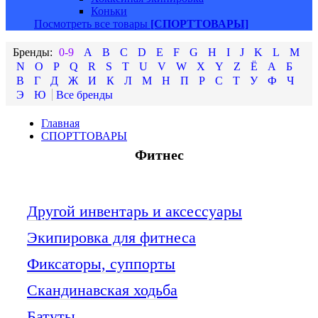
Коньки
Посмотреть все товары
[СПОРТТОВАРЫ]
0-9
A
B
C
D
E
F
G
H
I
J
K
L
M
N
O
P
Q
R
S
T
U
V
W
X
Y
Z
Ё
А
Б
В
Г
Д
Ж
И
К
Л
М
Н
П
Р
С
Т
У
Ф
Ч
Э
Ю
Главная
СПОРТТОВАРЫ
Фитнес
Другой инвентарь и аксессуары
Экипировка для фитнеса
Фиксаторы, суппорты
Скандинавская ходьба
Батуты