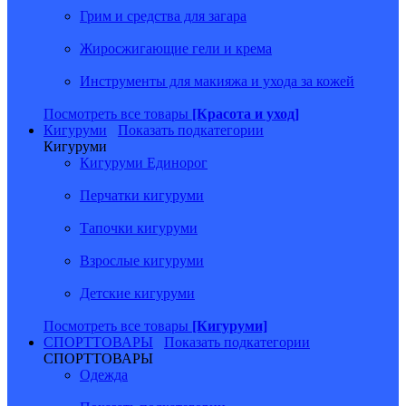
Грим и средства для загара
Жиросжигающие гели и крема
Инструменты для макияжа и ухода за кожей
Посмотреть все товары
[Красота и уход]
Кигуруми
Показать подкатегории
Кигуруми
Кигуруми Единорог
Перчатки кигуруми
Тапочки кигуруми
Взрослые кигуруми
Детские кигуруми
Посмотреть все товары
[Кигуруми]
СПОРТТОВАРЫ
Показать подкатегории
СПОРТТОВАРЫ
Одежда