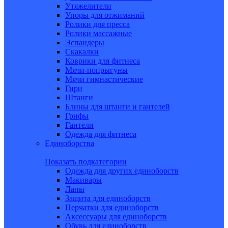
Утяжелители
Упоры для отжиманий
Ролики для пресса
Ролики массажные
Эспандеры
Скакалки
Коврики для фитнеса
Мячи-попрыгуны
Мячи гимнастические
Гири
Штанги
Блины для штанги и гантелей
Грифы
Гантели
Одежда для фитнеса
Единоборства
Показать подкатегории
Одежда для других единоборств
Макивары
Лапы
Защита для единоборств
Перчатки для единоборств
Аксессуары для единоборств
Обувь для единоборств