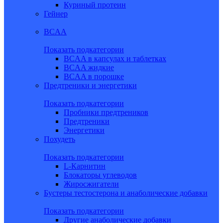
Куриный протеин
Гейнер
BCAA
Показать подкатегории
BCAA в капсулах и таблетках
BCAA жидкие
BCAA в порошке
Предтреники и энергетики
Показать подкатегории
Пробники предтреников
Предтреники
Энергетики
Похудеть
Показать подкатегории
L-Карнитин
Блокаторы углеводов
Жиросжигатели
Бустеры тестостерона и анаболические добавки
Показать подкатегории
Другие анаболические добавки