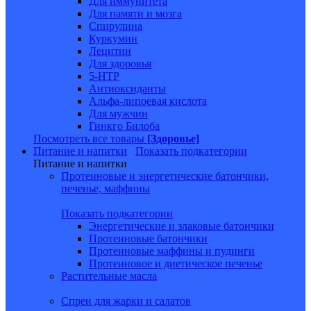
Для иммунитета
Для памяти и мозга
Спирулина
Куркумин
Лецитин
Для здоровья
5-HTP
Антиоксиданты
Альфа-липоевая кислота
Для мужчин
Гинкго Билоба
Посмотреть все товары
[Здоровье]
Питание и напитки
Показать подкатегории
Питание и напитки
Протеиновые и энергетические батончики,
печенье, маффины
Показать подкатегории
Энергетические и злаковые батончики
Протеиновые батончики
Протеиновые маффины и пудинги
Протеиновое и диетическое печенье
Растительные масла
Спреи для жарки и салатов