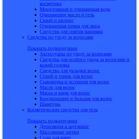
косметика
Мицеллярная и очищающая вода
Очищающее масло и гель
Скраб и пилинг
Очищающая пенка для лица
Средства для снятия макияжа
Средства по уходу за волосами
Показать подкатегории
Аксессуары по уходу за волосами
Средства для особого ухода за волосами и
кожей головы
Средства для укладки волос
Спрей и тоник для волос
Сыворотка и эссенция для волос
Масло для волос
Маска и крем для волос
Кондиционер и бальзам для волос
Шампунь
Косметические средства для тела
Показать подкатегории
Депиляция и шугаринг
Массажные щетки
Соли для ванн