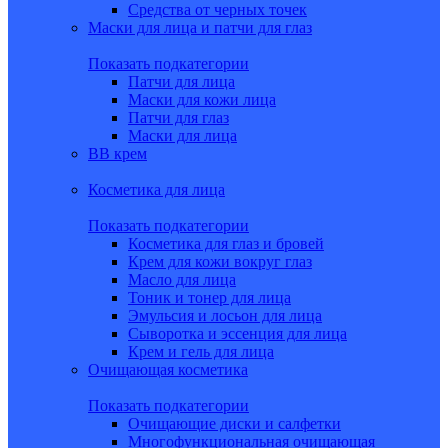
Средства от черных точек
Маски для лица и патчи для глаз
Показать подкатегории
Патчи для лица
Маски для кожи лица
Патчи для глаз
Маски для лица
BB крем
Косметика для лица
Показать подкатегории
Косметика для глаз и бровей
Крем для кожи вокруг глаз
Масло для лица
Тоник и тонер для лица
Эмульсия и лосьон для лица
Сыворотка и эссенция для лица
Крем и гель для лица
Очищающая косметика
Показать подкатегории
Очищающие диски и салфетки
Многофункциональная очищающая