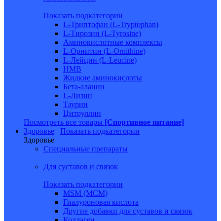
Показать подкатегории
L-Триптофан (L-Tryptophan)
L-Тирозин (L-Tyrosine)
Аминокислотные комплексы
L-Орнитин (L-Ornithine)
L-Лейцин (L-Leucine)
HMB
Жидкие аминокислоты
Бета-аланин
L-Лизин
Таурин
Цитруллин
Посмотреть все товары
[Спортивное питание]
Здоровье
Показать подкатегории
Здоровье
Специальные препараты
Для суставов и связок
Показать подкатегории
MSM (МСМ)
Гиалуроновая кислота
Другие добавки для суставов и связок
Коллаген