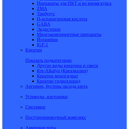
Препараты для ПКТ и во время курса
ZMA
Трибулус
D-аспарагиновая кислота
GABA
Экдистерон
Многокомпонентные препараты
Йохимбин
IGF-1
Креатин
Показать подкатегории
Другие виды креатина и смеси
Kre-Alkalyn (Креалкалин)
Креатин моногидрат
Креатин гидрохлорид
Аргинин, бустеры оксида азота
Углеводы, изотоники
Глютамин
Посттренировочный комплекс
Аминокислоты