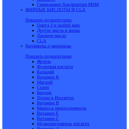
Глюкозамин Хондроитин MSM
ЖИРНЫЕ КИСЛОТЫ И CLA
Показать подкатегории
Омега 3 и рыбий жир
Другие масла и жиры
Льняное масло
CLA
Витамины и минералы
Показать подкатегории
Железо
Фолиевая кислота
Кальций
Витамин K
Магний
Селен
Биотин
Холин и Инозитол
Витамин B
Макро-и микроэлементы
Витамин Е
Витамин С
Мультивитамины для всех
Витамин A