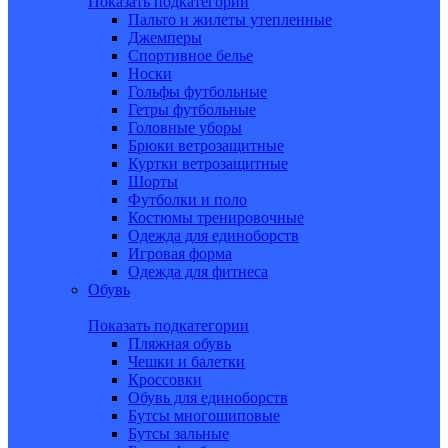
Показать подкатегории
Пальто и жилеты утепленные
Джемперы
Спортивное белье
Носки
Гольфы футбольные
Гетры футбольные
Головные уборы
Брюки ветрозащитные
Куртки ветрозащитные
Шорты
Футболки и поло
Костюмы тренировочные
Одежда для единоборств
Игровая форма
Одежда для фитнеса
Обувь
Показать подкатегории
Пляжная обувь
Чешки и балетки
Кроссовки
Обувь для единоборств
Бутсы многошиповые
Бутсы зальные