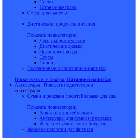
Снеки
Готовые завтраки
Смеси для выпечки
Диетические продукты питания
Показать подкатегории
Десерты диетические
Диетические джемы
Органическая еда
Соусы
Сиропы
Протеиновые и спортивные напитки
Посмотреть все товары
[Питание и напитки]
Аксессуары
Показать подкатегории
Аксессуары
Сумки и рюкзаки с контейнерами для еды
Показать подкатегории
Рюкзаки с контейнерами
Аксессуары для сумок и рюкзаков
Женские сумки с контейнерами
Женские перчатки для фитнеса