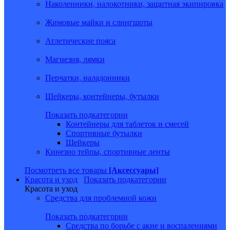
Наколенники, налокотники, защитная экипировка
Жимовые майки и слингшоты
Атлетические пояса
Магнезия, лямки
Перчатки, наладонники
Шейкеры, контейнеры, бутылки
Показать подкатегории
Контейнеры для таблеток и смесей
Спортивные бутылки
Шейкеры
Кинезио тейпы, спортивные ленты
Посмотреть все товары
[Аксессуары]
Красота и уход
Показать подкатегории
Красота и уход
Средства для проблемной кожи
Показать подкатегории
Средства по борьбе с акне и воспалениями