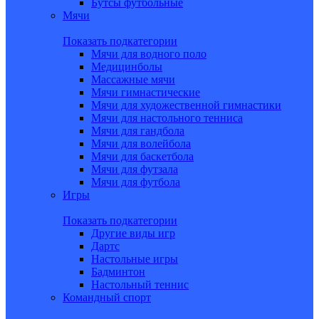
Бутсы футбольные
Мячи
Показать подкатегории
Мячи для водного поло
Медицинболы
Массажные мячи
Мячи гимнастические
Мячи для художественной гимнастики
Мячи для настольного тенниса
Мячи для гандбола
Мячи для волейбола
Мячи для баскетбола
Мячи для футзала
Мячи для футбола
Игры
Показать подкатегории
Другие виды игр
Дартс
Настольные игры
Бадминтон
Настольный теннис
Командный спорт