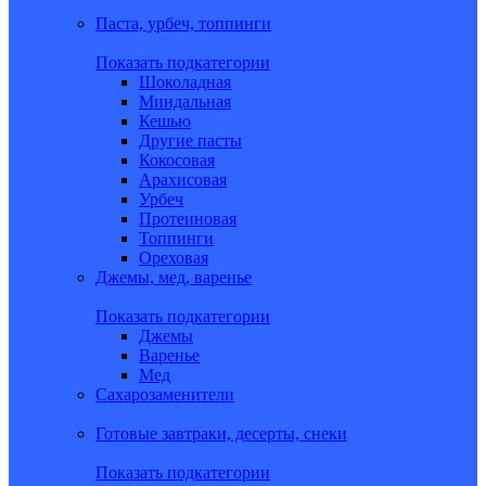
Паста, урбеч, топпинги
Показать подкатегории
Шоколадная
Миндальная
Кешью
Другие пасты
Кокосовая
Арахисовая
Урбеч
Протеиновая
Топпинги
Ореховая
Джемы, мед, варенье
Показать подкатегории
Джемы
Варенье
Мед
Сахарозаменители
Готовые завтраки, десерты, снеки
Показать подкатегории