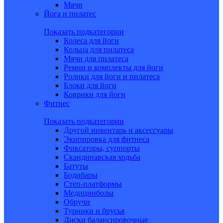
Мячи
Йога и пилатес
Показать подкатегории
Колеса для йоги
Кольца для пилатеса
Мячи для пилатеса
Ремни и комплекты для йоги
Ролики для йоги и пилатеса
Блоки для йоги
Коврики для йоги
Фитнес
Показать подкатегории
Другой инвентарь и аксессуары
Экипировка для фитнеса
Фиксаторы, суппорты
Скандинавская ходьба
Батуты
Бодибары
Степ-платформы
Медицинболы
Обручи
Турники и брусья
Диски балансировочные