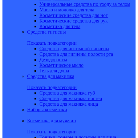
Универсальные средства по уходу за телом
Масло и молочко для тела
Косметические средства для ног
Косметические средства для рук
Косметика для тела
Средства гигиены
Показать подкатегории
Средства для интимной гигиены
Средства для гигиены полости рта
Дезодоранты
Косметическое мыло
Гель для душа
Средства для макияжа
Показать подкатегории
Средства для макияжа губ
Средства для макияжа ногтей
Средства для макияжа лица
Наборы косметики
Косметика для мужчин
Показать подкатегории
Тоники, тонеры и лосьоны для лица