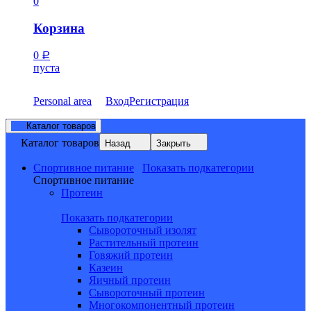
0
Корзина
0
Р
пуста
Personal area
Вход
Регистрация
Каталог товаров
Каталог товаров
Назад
Закрыть
Спортивное питание
Показать подкатегории
Спортивное питание
Протеин
Показать подкатегории
Сывороточный изолят
Растительный протеин
Говяжий протеин
Казеин
Яичный протеин
Сывороточный протеин
Многокомпонентный протеин