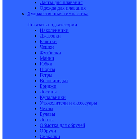
Ласты для плавания
Одежда для плавания
Художественная гимнастика
Показать подкатегории
Наколенники
Джазовки
Балетки
Чешки
Футболки
Майки
Юбки
Шорты
Гетры
Велосипедки
Бриджи
Лосины
Купальники
Утяжелители и аксессуары
Чехлы
Булавы
Ленты
Обмотка для обручей
Обручи
Скакалки