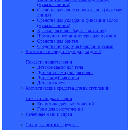
(мужская линия)
Средства для очистки кожи лица (мужская
линия)
Средства для укладки и фиксации волос
(мужская линия)
Краска для волос (мужская линия)
Шампуни и кондиционеры для мужчин
Средства для бритья
Средства по уходу за бородой и усами
Косметика и средства ухода для детей
Показать подкатегории
Детское масло для тела
Детский шампунь для волос
Детская зубная паста
Детский крем
Косметические средства для выступлений
Показать подкатегории
Косметика для выступлений
Грим для выступлений
Лечебные мази и спреи
Солнцезащитные средства