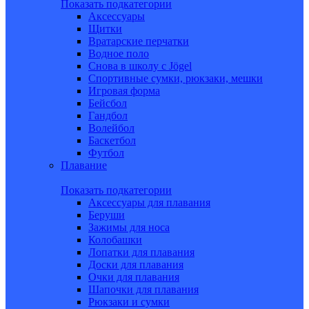
Показать подкатегории
Аксессуары
Щитки
Вратарские перчатки
Водное поло
Снова в школу c Jögel
Спортивные сумки, рюкзаки, мешки
Игровая форма
Бейсбол
Гандбол
Волейбол
Баскетбол
Футбол
Плавание
Показать подкатегории
Аксессуары для плавания
Беруши
Зажимы для носа
Колобашки
Лопатки для плавания
Доски для плавания
Очки для плавания
Шапочки для плавания
Рюкзаки и сумки