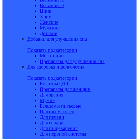
Витамин D
Цинк
Хром
Женские
Мужские
Детские
Добавки для улучшения сна
Показать подкатегории
Мелатонин
Препараты для улучшения сна
Для здоровья и долголетия
Показать подкатегории
Коэнзим Q10
Препараты для женщин
Для зрения
Мумиё
Бальзамы питьевые
Пантогематоген
Для печени
Для сердца
Для пищеварения
Для нервной системы