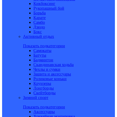
Кикбоксинг
Рукопашный бой
Борьба
Карате
Самбо
Дзюдо
Бокс
Активный отдых
Показать подкатегории
Самокаты
Батуты
Бадминтон
Скандинавская ходьба
Чехлы и сумки
Защита и аксессуары
Роликовые коньки
Круизеры
Лонгборды
Скейтборды
Зимний спорт
Показать подкатегории
Аксессуары
Хоккейная экипировка