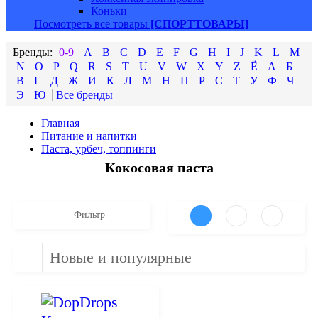
Коньки
Посмотреть все товары
[СПОРТТОВАРЫ]
0-9
A
B
C
D
E
F
G
H
I
J
K
L
M
N
O
P
Q
R
S
T
U
V
W
X
Y
Z
Ё
А
Б
В
Г
Д
Ж
И
К
Л
М
Н
П
Р
С
Т
У
Ф
Ч
Э
Ю
Главная
Питание и напитки
Паста, урбеч, топпинги
Кокосовая паста
Фильтр
Новые и популярные