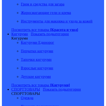
Грим и средства для загара
Жиросжигающие гели и крема
Инструменты для макияжа и ухода за кожей
Посмотреть все товары
[Красота и уход]
Кигуруми
Показать подкатегории
Кигуруми
Кигуруми Единорог
Перчатки кигуруми
Тапочки кигуруми
Взрослые кигуруми
Детские кигуруми
Посмотреть все товары
[Кигуруми]
СПОРТТОВАРЫ
Показать подкатегории
СПОРТТОВАРЫ
Одежда