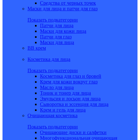
Средства от черных точек
Маски для лица и патчи для глаз
Показать подкатегории
Патчи для лица
Маски для кожи лица
Патчи для глаз
Маски для лица
BB крем
Косметика для лица
Показать подкатегории
Косметика для глаз и бровей
Крем для кожи вокруг глаз
Масло для лица
Тоник и тонер для лица
Эмульсия и лосьон для лица
Сыворотка и эссенция для лица
Крем и гель для лица
Очищающая косметика
Показать подкатегории
Очищающие диски и салфетки
Многофункциональная очищающая