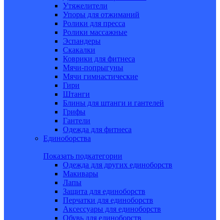
Утяжелители
Упоры для отжиманий
Ролики для пресса
Ролики массажные
Эспандеры
Скакалки
Коврики для фитнеса
Мячи-попрыгуны
Мячи гимнастические
Гири
Штанги
Блины для штанги и гантелей
Грифы
Гантели
Одежда для фитнеса
Единоборства
Показать подкатегории
Одежда для других единоборств
Макивары
Лапы
Защита для единоборств
Перчатки для единоборств
Аксессуары для единоборств
Обувь для единоборств