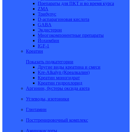
Препараты для ПКТ и во время курса
ZMA
Трибулус
D-аспарагиновая кислота
GABA
Экдистерон
Многокомпонентные препараты
Йохимбин
IGF-1
Креатин
Показать подкатегории
Другие виды креатина и смеси
Kre-Alkalyn (Креалкалин)
Креатин моногидрат
Креатин гидрохлорид
Аргинин, бустеры оксида азота
Углеводы, изотоники
Глютамин
Посттренировочный комплекс
Аминокислоты