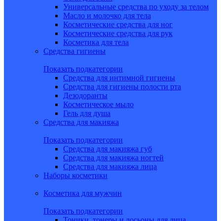
Универсальные средства по уходу за телом
Масло и молочко для тела
Косметические средства для ног
Косметические средства для рук
Косметика для тела
Средства гигиены
Показать подкатегории
Средства для интимной гигиены
Средства для гигиены полости рта
Дезодоранты
Косметическое мыло
Гель для душа
Средства для макияжа
Показать подкатегории
Средства для макияжа губ
Средства для макияжа ногтей
Средства для макияжа лица
Наборы косметики
Косметика для мужчин
Показать подкатегории
Тоники, тонеры и лосьоны для лица