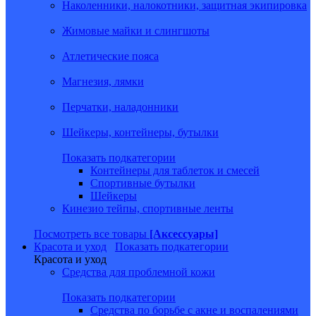
Наколенники, налокотники, защитная экипировка
Жимовые майки и слингшоты
Атлетические пояса
Магнезия, лямки
Перчатки, наладонники
Шейкеры, контейнеры, бутылки
Показать подкатегории
Контейнеры для таблеток и смесей
Спортивные бутылки
Шейкеры
Кинезио тейпы, спортивные ленты
Посмотреть все товары
[Аксессуары]
Красота и уход
Показать подкатегории
Красота и уход
Средства для проблемной кожи
Показать подкатегории
Средства по борьбе с акне и воспалениями