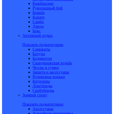
Кикбоксинг
Рукопашный бой
Борьба
Карате
Самбо
Дзюдо
Бокс
Активный отдых
Показать подкатегории
Самокаты
Батуты
Бадминтон
Скандинавская ходьба
Чехлы и сумки
Защита и аксессуары
Роликовые коньки
Круизеры
Лонгборды
Скейтборды
Зимний спорт
Показать подкатегории
Аксессуары
Хоккейная экипировка