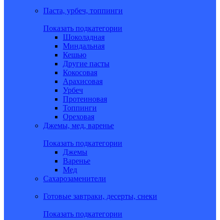
Паста, урбеч, топпинги
Показать подкатегории
Шоколадная
Миндальная
Кешью
Другие пасты
Кокосовая
Арахисовая
Урбеч
Протеиновая
Топпинги
Ореховая
Джемы, мед, варенье
Показать подкатегории
Джемы
Варенье
Мед
Сахарозаменители
Готовые завтраки, десерты, снеки
Показать подкатегории