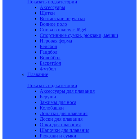
Показать подкатегории
Аксессуары
Щитки
Вратарские перчатки
Водное поло
Снова в школу c Jögel
Спортивные сумки, рюкзаки, мешки
Игровая форма
Бейсбол
Гандбол
Волейбол
Баскетбол
Футбол
Плавание
Показать подкатегории
Аксессуары для плавания
Беруши
Зажимы для носа
Колобашки
Лопатки для плавания
Доски для плавания
Очки для плавания
Шапочки для плавания
Рюкзаки и сумки