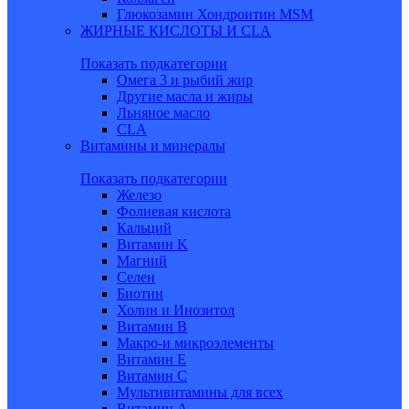
Глюкозамин Хондроитин MSM
ЖИРНЫЕ КИСЛОТЫ И CLA
Показать подкатегории
Омега 3 и рыбий жир
Другие масла и жиры
Льняное масло
CLA
Витамины и минералы
Показать подкатегории
Железо
Фолиевая кислота
Кальций
Витамин K
Магний
Селен
Биотин
Холин и Инозитол
Витамин B
Макро-и микроэлементы
Витамин Е
Витамин С
Мультивитамины для всех
Витамин A