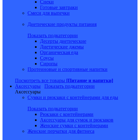
Снеки
Готовые завтраки
Смеси для выпечки
Диетические продукты питания
Показать подкатегории
Десерты диетические
Диетические джемы
Органическая еда
Соусы
Сиропы
Протеиновые и спортивные напитки
Посмотреть все товары
[Питание и напитки]
Аксессуары
Показать подкатегории
Аксессуары
Сумки и рюкзаки с контейнерами для еды
Показать подкатегории
Рюкзаки с контейнерами
Аксессуары для сумок и рюкзаков
Женские сумки с контейнерами
Женские перчатки для фитнеса