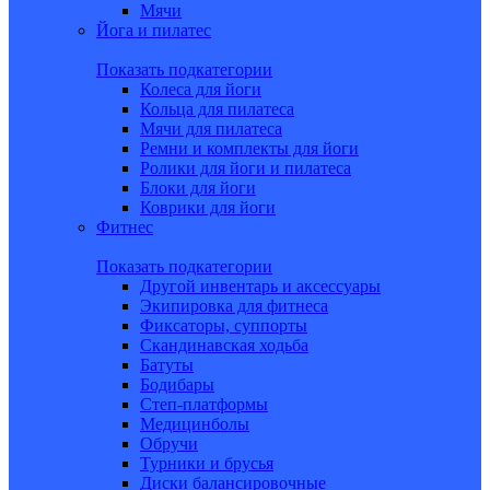
Мячи
Йога и пилатес
Показать подкатегории
Колеса для йоги
Кольца для пилатеса
Мячи для пилатеса
Ремни и комплекты для йоги
Ролики для йоги и пилатеса
Блоки для йоги
Коврики для йоги
Фитнес
Показать подкатегории
Другой инвентарь и аксессуары
Экипировка для фитнеса
Фиксаторы, суппорты
Скандинавская ходьба
Батуты
Бодибары
Степ-платформы
Медицинболы
Обручи
Турники и брусья
Диски балансировочные