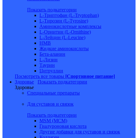
Показать подкатегории
L-Триптофан (L-Tryptophan)
L-Тирозин (L-Tyrosine)
Аминокислотные комплексы
L-Орнитин (L-Ornithine)
L-Лейцин (L-Leucine)
HMB
Жидкие аминокислоты
Бета-аланин
L-Лизин
Таурин
Цитруллин
Посмотреть все товары
[Спортивное питание]
Здоровье
Показать подкатегории
Здоровье
Специальные препараты
Для суставов и связок
Показать подкатегории
MSM (МСМ)
Гиалуроновая кислота
Другие добавки для суставов и связок
Коллаген