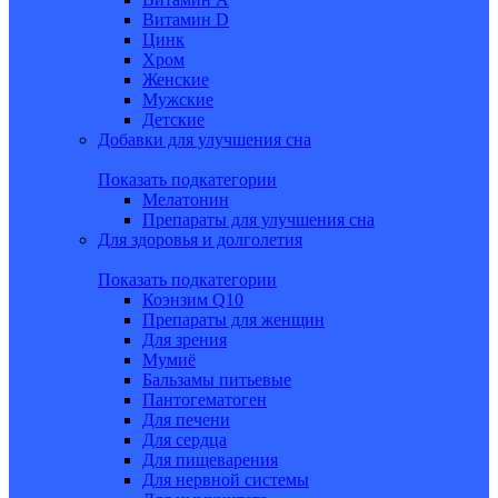
Витамин D
Цинк
Хром
Женские
Мужские
Детские
Добавки для улучшения сна
Показать подкатегории
Мелатонин
Препараты для улучшения сна
Для здоровья и долголетия
Показать подкатегории
Коэнзим Q10
Препараты для женщин
Для зрения
Мумиё
Бальзамы питьевые
Пантогематоген
Для печени
Для сердца
Для пищеварения
Для нервной системы