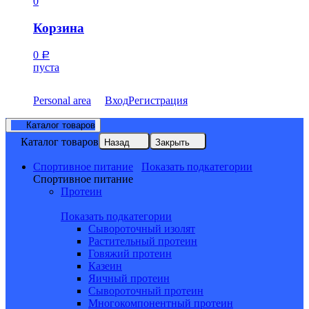
0
Корзина
0
Р
пуста
Personal area
Вход
Регистрация
Каталог товаров
Каталог товаров
Назад
Закрыть
Спортивное питание
Показать подкатегории
Спортивное питание
Протеин
Показать подкатегории
Сывороточный изолят
Растительный протеин
Говяжий протеин
Казеин
Яичный протеин
Сывороточный протеин
Многокомпонентный протеин