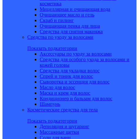
косметика
Мицеллярная и очищающая вода
Очищающее масло и гель
Скраб и пилинг
Очищающая пенка для лица
Средства для снятия макияжа
Средства по уходу за волосами
Показать подкатегории
Аксессуары по уходу за волосами
Средства для особого ухода за волосами и
кожей головы
Средства для укладки волос
Спрей и тоник для волос
Сыворотка и эссенция для волос
Масло для волос
Маска и крем для волос
Кондиционер и бальзам для волос
Шампунь
Косметические средства для тела
Показать подкатегории
Депиляция и шугаринг
Массажные щетки
Соли для ванн