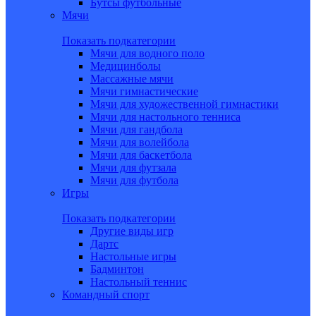
Бутсы футбольные
Мячи
Показать подкатегории
Мячи для водного поло
Медицинболы
Массажные мячи
Мячи гимнастические
Мячи для художественной гимнастики
Мячи для настольного тенниса
Мячи для гандбола
Мячи для волейбола
Мячи для баскетбола
Мячи для футзала
Мячи для футбола
Игры
Показать подкатегории
Другие виды игр
Дартс
Настольные игры
Бадминтон
Настольный теннис
Командный спорт