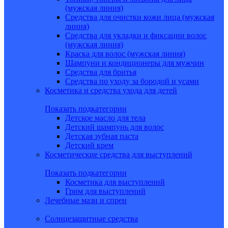
(мужская линия)
Средства для очистки кожи лица (мужская
линия)
Средства для укладки и фиксации волос
(мужская линия)
Краска для волос (мужская линия)
Шампуни и кондиционеры для мужчин
Средства для бритья
Средства по уходу за бородой и усами
Косметика и средства ухода для детей
Показать подкатегории
Детское масло для тела
Детский шампунь для волос
Детская зубная паста
Детский крем
Косметические средства для выступлений
Показать подкатегории
Косметика для выступлений
Грим для выступлений
Лечебные мази и спреи
Солнцезащитные средства