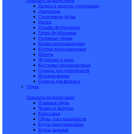
Показать подкатегории
Пальто и жилеты утепленные
Джемперы
Спортивное белье
Носки
Гольфы футбольные
Гетры футбольные
Головные уборы
Брюки ветрозащитные
Куртки ветрозащитные
Шорты
Футболки и поло
Костюмы тренировочные
Одежда для единоборств
Игровая форма
Одежда для фитнеса
Обувь
Показать подкатегории
Пляжная обувь
Чешки и балетки
Кроссовки
Обувь для единоборств
Бутсы многошиповые
Бутсы зальные