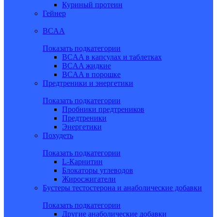
Куриный протеин
Гейнер
BCAA
Показать подкатегории
BCAA в капсулах и таблетках
BCAA жидкие
BCAA в порошке
Предтреники и энергетики
Показать подкатегории
Пробники предтреников
Предтреники
Энергетики
Похудеть
Показать подкатегории
L-Карнитин
Блокаторы углеводов
Жиросжигатели
Бустеры тестостерона и анаболические добавки
Показать подкатегории
Другие анаболические добавки