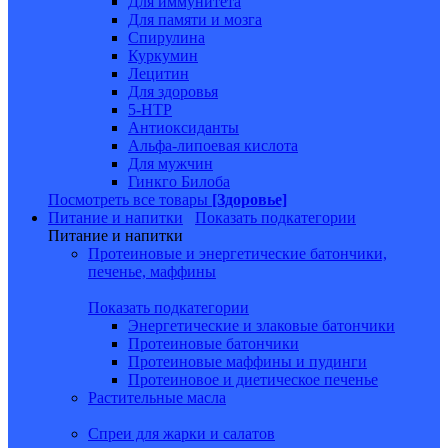
Для иммунитета
Для памяти и мозга
Спирулина
Куркумин
Лецитин
Для здоровья
5-HTP
Антиоксиданты
Альфа-липоевая кислота
Для мужчин
Гинкго Билоба
Посмотреть все товары
[Здоровье]
Питание и напитки
Показать подкатегории
Питание и напитки
Протеиновые и энергетические батончики,
печенье, маффины
Показать подкатегории
Энергетические и злаковые батончики
Протеиновые батончики
Протеиновые маффины и пудинги
Протеиновое и диетическое печенье
Растительные масла
Спреи для жарки и салатов