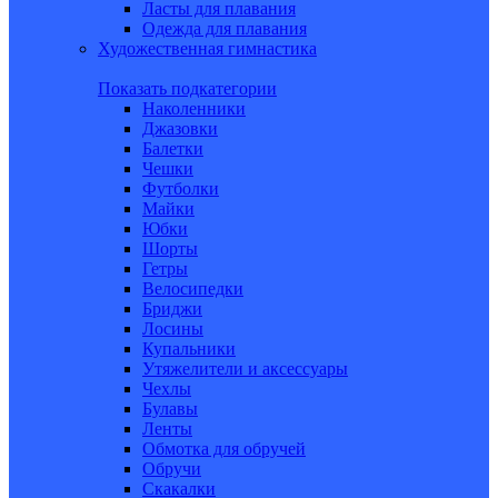
Ласты для плавания
Одежда для плавания
Художественная гимнастика
Показать подкатегории
Наколенники
Джазовки
Балетки
Чешки
Футболки
Майки
Юбки
Шорты
Гетры
Велосипедки
Бриджи
Лосины
Купальники
Утяжелители и аксессуары
Чехлы
Булавы
Ленты
Обмотка для обручей
Обручи
Скакалки