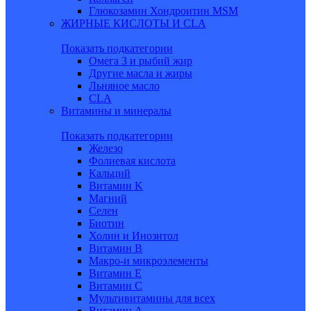
Глюкозамин Хондроитин MSM
ЖИРНЫЕ КИСЛОТЫ И CLA
Показать подкатегории
Омега 3 и рыбий жир
Другие масла и жиры
Льняное масло
CLA
Витамины и минералы
Показать подкатегории
Железо
Фолиевая кислота
Кальций
Витамин K
Магний
Селен
Биотин
Холин и Инозитол
Витамин B
Макро-и микроэлементы
Витамин Е
Витамин С
Мультивитамины для всех
Витамин A