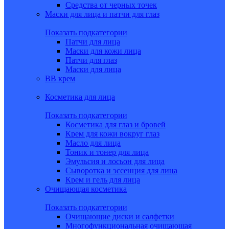
Средства от черных точек
Маски для лица и патчи для глаз
Показать подкатегории
Патчи для лица
Маски для кожи лица
Патчи для глаз
Маски для лица
BB крем
Косметика для лица
Показать подкатегории
Косметика для глаз и бровей
Крем для кожи вокруг глаз
Масло для лица
Тоник и тонер для лица
Эмульсия и лосьон для лица
Сыворотка и эссенция для лица
Крем и гель для лица
Очищающая косметика
Показать подкатегории
Очищающие диски и салфетки
Многофункциональная очищающая