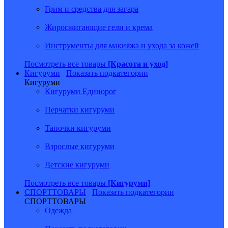
Грим и средства для загара
Жиросжигающие гели и крема
Инструменты для макияжа и ухода за кожей
Посмотреть все товары
[Красота и уход]
Кигуруми
Показать подкатегории
Кигуруми
Кигуруми Единорог
Перчатки кигуруми
Тапочки кигуруми
Взрослые кигуруми
Детские кигуруми
Посмотреть все товары
[Кигуруми]
СПОРТТОВАРЫ
Показать подкатегории
СПОРТТОВАРЫ
Одежда