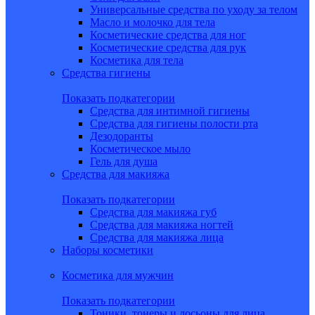
Универсальные средства по уходу за телом
Масло и молочко для тела
Косметические средства для ног
Косметические средства для рук
Косметика для тела
Средства гигиены
Показать подкатегории
Средства для интимной гигиены
Средства для гигиены полости рта
Дезодоранты
Косметическое мыло
Гель для душа
Средства для макияжа
Показать подкатегории
Средства для макияжа губ
Средства для макияжа ногтей
Средства для макияжа лица
Наборы косметики
Косметика для мужчин
Показать подкатегории
Тоники, тонеры и лосьоны для лица