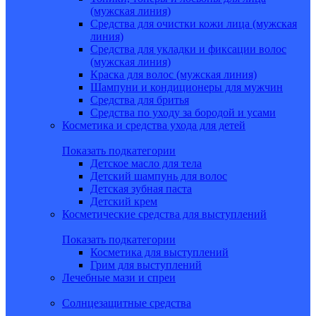
(мужская линия)
Средства для очистки кожи лица (мужская
линия)
Средства для укладки и фиксации волос
(мужская линия)
Краска для волос (мужская линия)
Шампуни и кондиционеры для мужчин
Средства для бритья
Средства по уходу за бородой и усами
Косметика и средства ухода для детей
Показать подкатегории
Детское масло для тела
Детский шампунь для волос
Детская зубная паста
Детский крем
Косметические средства для выступлений
Показать подкатегории
Косметика для выступлений
Грим для выступлений
Лечебные мази и спреи
Солнцезащитные средства