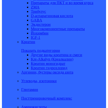
Препараты для ПКТ и во время курса
ZMA
Трибулус
D-аспарагиновая кислота
GABA
Экдистерон
Многокомпонентные препараты
Йохимбин
IGF-1
Креатин
Показать подкатегории
Другие виды креатина и смеси
Kre-Alkalyn (Креалкалин)
Креатин моногидрат
Креатин гидрохлорид
Аргинин, бустеры оксида азота
Углеводы, изотоники
Глютамин
Посттренировочный комплекс
Аминокислоты