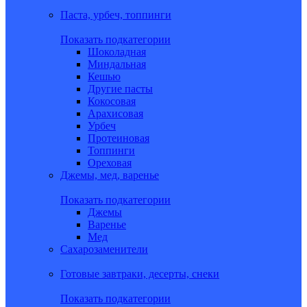
Паста, урбеч, топпинги
Показать подкатегории
Шоколадная
Миндальная
Кешью
Другие пасты
Кокосовая
Арахисовая
Урбеч
Протеиновая
Топпинги
Ореховая
Джемы, мед, варенье
Показать подкатегории
Джемы
Варенье
Мед
Сахарозаменители
Готовые завтраки, десерты, снеки
Показать подкатегории