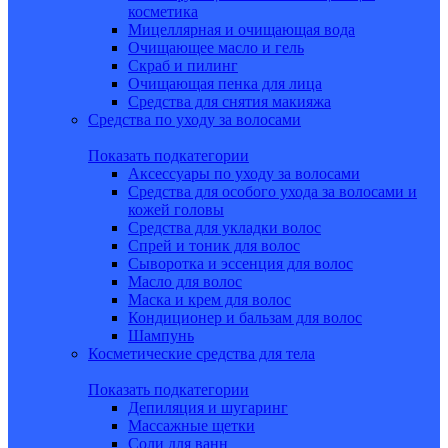
косметика
Мицеллярная и очищающая вода
Очищающее масло и гель
Скраб и пилинг
Очищающая пенка для лица
Средства для снятия макияжа
Средства по уходу за волосами
Показать подкатегории
Аксессуары по уходу за волосами
Средства для особого ухода за волосами и
кожей головы
Средства для укладки волос
Спрей и тоник для волос
Сыворотка и эссенция для волос
Масло для волос
Маска и крем для волос
Кондиционер и бальзам для волос
Шампунь
Косметические средства для тела
Показать подкатегории
Депиляция и шугаринг
Массажные щетки
Соли для ванн