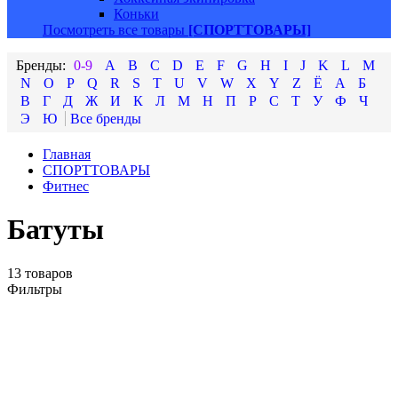
Коньки
Посмотреть все товары
[СПОРТТОВАРЫ]
0-9
A
B
C
D
E
F
G
H
I
J
K
L
M
N
O
P
Q
R
S
T
U
V
W
X
Y
Z
Ё
А
Б
В
Г
Д
Ж
И
К
Л
М
Н
П
Р
С
Т
У
Ф
Ч
Э
Ю
Главная
СПОРТТОВАРЫ
Фитнес
Батуты
13 товаров
Фильтры