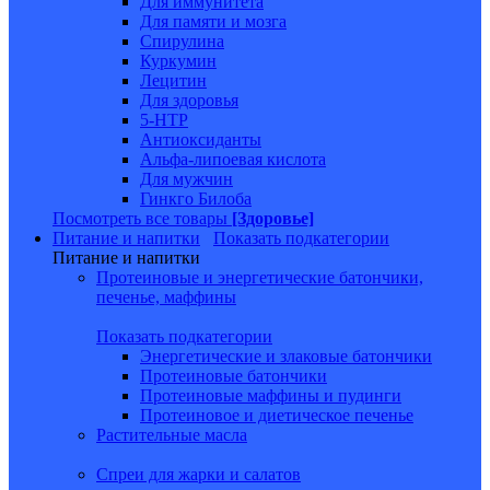
Для иммунитета
Для памяти и мозга
Спирулина
Куркумин
Лецитин
Для здоровья
5-HTP
Антиоксиданты
Альфа-липоевая кислота
Для мужчин
Гинкго Билоба
Посмотреть все товары
[Здоровье]
Питание и напитки
Показать подкатегории
Питание и напитки
Протеиновые и энергетические батончики,
печенье, маффины
Показать подкатегории
Энергетические и злаковые батончики
Протеиновые батончики
Протеиновые маффины и пудинги
Протеиновое и диетическое печенье
Растительные масла
Спреи для жарки и салатов