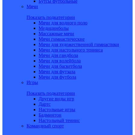
Бутсы футбольные
Мячи
Показать подкатегории
Мячи для водного поло
Медицинболы
Массажные мячи
Мячи гимнастические
Мячи для художественной гимнастики
Мячи для настольного тенниса
Мячи для гандбола
Мячи для волейбола
Мячи для баскетбола
Мячи для футзала
Мячи для футбола
Игры
Показать подкатегории
Другие виды игр
Дартс
Настольные игры
Бадминтон
Настольный теннис
Командный спорт