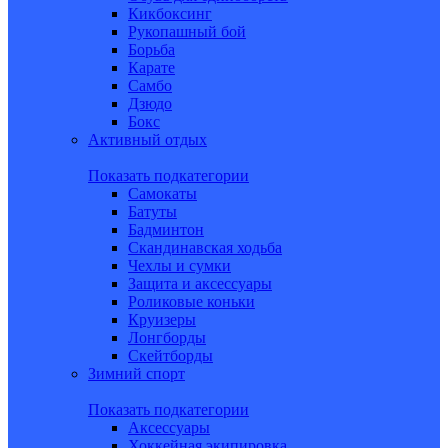
Кикбоксинг
Рукопашный бой
Борьба
Карате
Самбо
Дзюдо
Бокс
Активный отдых
Показать подкатегории
Самокаты
Батуты
Бадминтон
Скандинавская ходьба
Чехлы и сумки
Защита и аксессуары
Роликовые коньки
Круизеры
Лонгборды
Скейтборды
Зимний спорт
Показать подкатегории
Аксессуары
Хоккейная экипировка