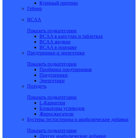
Куриный протеин
Гейнер
BCAA
Показать подкатегории
BCAA в капсулах и таблетках
BCAA жидкие
BCAA в порошке
Предтреники и энергетики
Показать подкатегории
Пробники предтреников
Предтреники
Энергетики
Похудеть
Показать подкатегории
L-Карнитин
Блокаторы углеводов
Жиросжигатели
Бустеры тестостерона и анаболические добавки
Показать подкатегории
Другие анаболические добавки