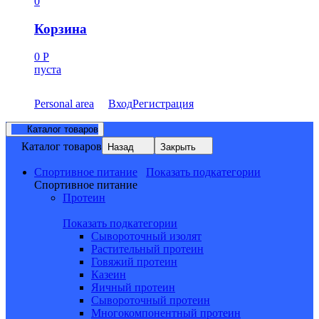
0
Корзина
0
Р
пуста
Personal area
Вход
Регистрация
Каталог товаров
Каталог товаров
Назад
Закрыть
Спортивное питание
Показать подкатегории
Спортивное питание
Протеин
Показать подкатегории
Сывороточный изолят
Растительный протеин
Говяжий протеин
Казеин
Яичный протеин
Сывороточный протеин
Многокомпонентный протеин