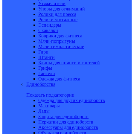
Утяжелители
Упоры для отжиманий
Ролики для пресса
Ролики массажные
Эспандеры
Скакалки
Коврики для фитнеса
Мячи-попрыгуны
Мячи гимнастические
Гири
Штанги
Блины для штанги и гантелей
Грифы
Гантели
Одежда для фитнеса
Единоборства
Показать подкатегории
Одежда для других единоборств
Макивары
Лапы
Защита для единоборств
Перчатки для единоборств
Аксессуары для единоборств
Обувь для единоборств