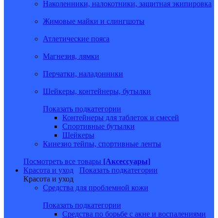
Наколенники, налокотники, защитная экипировка
Жимовые майки и слингшоты
Атлетические пояса
Магнезия, лямки
Перчатки, наладонники
Шейкеры, контейнеры, бутылки
Показать подкатегории
Контейнеры для таблеток и смесей
Спортивные бутылки
Шейкеры
Кинезио тейпы, спортивные ленты
Посмотреть все товары
[Аксессуары]
Красота и уход
Показать подкатегории
Красота и уход
Средства для проблемной кожи
Показать подкатегории
Средства по борьбе с акне и воспалениями