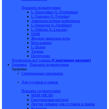
Показать подкатегории
L-Триптофан (L-Tryptophan)
L-Тирозин (L-Tyrosine)
Аминокислотные комплексы
L-Орнитин (L-Ornithine)
L-Лейцин (L-Leucine)
HMB
Жидкие аминокислоты
Бета-аланин
L-Лизин
Таурин
Цитруллин
Посмотреть все товары
[Спортивное питание]
Здоровье
Показать подкатегории
Здоровье
Специальные препараты
Для суставов и связок
Показать подкатегории
MSM (МСМ)
Гиалуроновая кислота
Другие добавки для суставов и связок
Коллаген