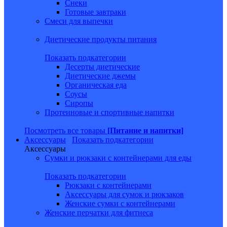
Снеки
Готовые завтраки
Смеси для выпечки
Диетические продукты питания
Показать подкатегории
Десерты диетические
Диетические джемы
Органическая еда
Соусы
Сиропы
Протеиновые и спортивные напитки
Посмотреть все товары
[Питание и напитки]
Аксессуары
Показать подкатегории
Аксессуары
Сумки и рюкзаки с контейнерами для еды
Показать подкатегории
Рюкзаки с контейнерами
Аксессуары для сумок и рюкзаков
Женские сумки с контейнерами
Женские перчатки для фитнеса