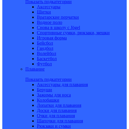
Показать подкатегории
Аксессуары
Щитки
Вратарские перчатки
Водное поло
Снова в школу c Jögel
Спортивные сумки, рюкзаки, мешки
Игровая форма
Бейсбол
Гандбол
Волейбол
Баскетбол
Футбол
Плавание
Показать подкатегории
Аксессуары для плавания
Беруши
Зажимы для носа
Колобашки
Лопатки для плавания
Доски для плавания
Очки для плавания
Шапочки для плавания
Рюкзаки и сумки