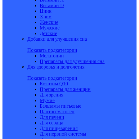
Витамин D
Цинк
Хром
Женские
Мужские
Детские
Добавки для улучшения сна
Показать подкатегории
Мелатонин
Препараты для улучшения сна
Для здоровья и долголетия
Показать подкатегории
Коэнзим Q10
Препараты для женщин
Для зрения
Мумиё
Бальзамы питьевые
Пантогематоген
Для печени
Для сердца
Для пищеварения
Для нервной системы