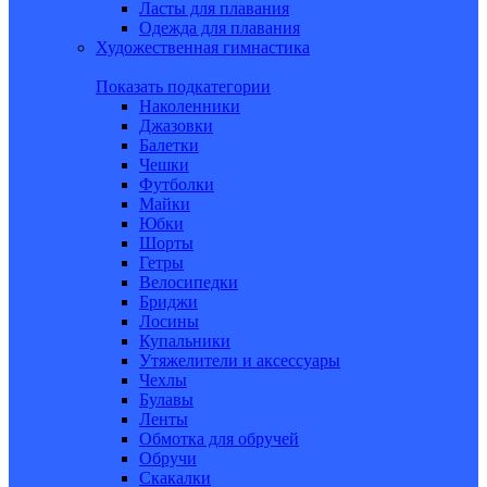
Ласты для плавания
Одежда для плавания
Художественная гимнастика
Показать подкатегории
Наколенники
Джазовки
Балетки
Чешки
Футболки
Майки
Юбки
Шорты
Гетры
Велосипедки
Бриджи
Лосины
Купальники
Утяжелители и аксессуары
Чехлы
Булавы
Ленты
Обмотка для обручей
Обручи
Скакалки