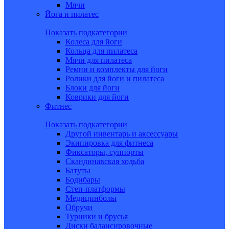
Мячи
Йога и пилатес
Показать подкатегории
Колеса для йоги
Кольца для пилатеса
Мячи для пилатеса
Ремни и комплекты для йоги
Ролики для йоги и пилатеса
Блоки для йоги
Коврики для йоги
Фитнес
Показать подкатегории
Другой инвентарь и аксессуары
Экипировка для фитнеса
Фиксаторы, суппорты
Скандинавская ходьба
Батуты
Бодибары
Степ-платформы
Медицинболы
Обручи
Турники и брусья
Диски балансировочные