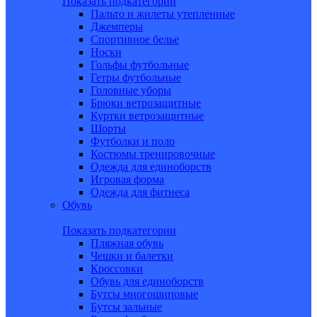
Показать подкатегории
Пальто и жилеты утепленные
Джемперы
Спортивное белье
Носки
Гольфы футбольные
Гетры футбольные
Головные уборы
Брюки ветрозащитные
Куртки ветрозащитные
Шорты
Футболки и поло
Костюмы тренировочные
Одежда для единоборств
Игровая форма
Одежда для фитнеса
Обувь
Показать подкатегории
Пляжная обувь
Чешки и балетки
Кроссовки
Обувь для единоборств
Бутсы многошиповые
Бутсы зальные