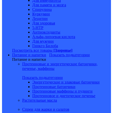
Для иммунитета
Для памяти и мозга
Спирулина
Куркумин
Лецитин
Для здоровья
5-HTP
Антиоксиданты
Альфа-липоевая кислота
Для мужчин
Гинкго Билоба
Посмотреть все товары
[Здоровье]
Питание и напитки
Показать подкатегории
Питание и напитки
Протеиновые и энергетические батончики,
печенье, маффины
Показать подкатегории
Энергетические и злаковые батончики
Протеиновые батончики
Протеиновые маффины и пудинги
Протеиновое и диетическое печенье
Растительные масла
Спреи для жарки и салатов