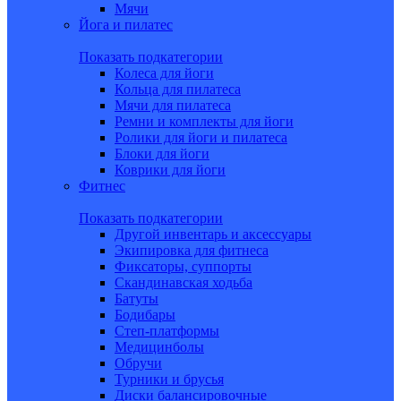
Мячи
Йога и пилатес
Показать подкатегории
Колеса для йоги
Кольца для пилатеса
Мячи для пилатеса
Ремни и комплекты для йоги
Ролики для йоги и пилатеса
Блоки для йоги
Коврики для йоги
Фитнес
Показать подкатегории
Другой инвентарь и аксессуары
Экипировка для фитнеса
Фиксаторы, суппорты
Скандинавская ходьба
Батуты
Бодибары
Степ-платформы
Медицинболы
Обручи
Турники и брусья
Диски балансировочные