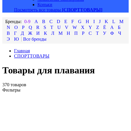
Коньки
Посмотреть все товары
[СПОРТТОВАРЫ]
0-9
A
B
C
D
E
F
G
H
I
J
K
L
M
N
O
P
Q
R
S
T
U
V
W
X
Y
Z
Ё
А
Б
В
Г
Д
Ж
И
К
Л
М
Н
П
Р
С
Т
У
Ф
Ч
Э
Ю
Главная
СПОРТТОВАРЫ
Товары для плавания
370 товаров
Фильтры