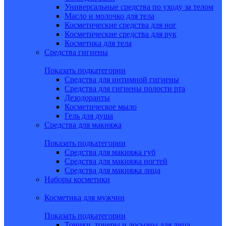
Универсальные средства по уходу за телом
Масло и молочко для тела
Косметические средства для ног
Косметические средства для рук
Косметика для тела
Средства гигиены
Показать подкатегории
Средства для интимной гигиены
Средства для гигиены полости рта
Дезодоранты
Косметическое мыло
Гель для душа
Средства для макияжа
Показать подкатегории
Средства для макияжа губ
Средства для макияжа ногтей
Средства для макияжа лица
Наборы косметики
Косметика для мужчин
Показать подкатегории
Тоники, тонеры и лосьоны для лица