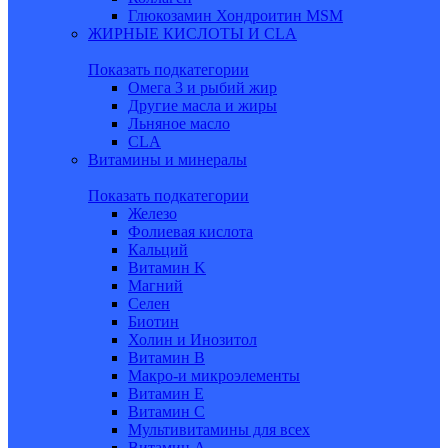
Глюкозамин Хондроитин MSM
ЖИРНЫЕ КИСЛОТЫ И CLA
Показать подкатегории
Омега 3 и рыбий жир
Другие масла и жиры
Льняное масло
CLA
Витамины и минералы
Показать подкатегории
Железо
Фолиевая кислота
Кальций
Витамин K
Магний
Селен
Биотин
Холин и Инозитол
Витамин B
Макро-и микроэлементы
Витамин Е
Витамин С
Мультивитамины для всех
Витамин A