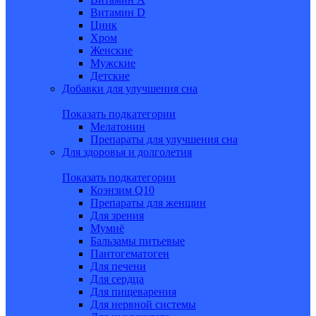
Витамин D
Цинк
Хром
Женские
Мужские
Детские
Добавки для улучшения сна
Показать подкатегории
Мелатонин
Препараты для улучшения сна
Для здоровья и долголетия
Показать подкатегории
Коэнзим Q10
Препараты для женщин
Для зрения
Мумиё
Бальзамы питьевые
Пантогематоген
Для печени
Для сердца
Для пищеварения
Для нервной системы