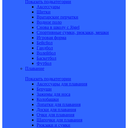
Показать подкатегории
Аксессуары
Щитки
Вратарские перчатки
Водное поло
Снова в школу c Jögel
Спортивные сумки, рюкзаки, мешки
Игровая форма
Бейсбол
Гандбол
Волейбол
Баскетбол
Футбол
Плавание
Показать подкатегории
Аксессуары для плавания
Беруши
Зажимы для носа
Колобашки
Лопатки для плавания
Доски для плавания
Очки для плавания
Шапочки для плавания
Рюкзаки и сумки