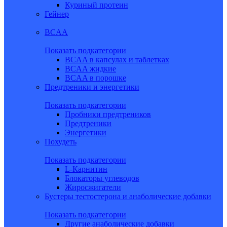
Куриный протеин
Гейнер
BCAA
Показать подкатегории
BCAA в капсулах и таблетках
BCAA жидкие
BCAA в порошке
Предтреники и энергетики
Показать подкатегории
Пробники предтреников
Предтреники
Энергетики
Похудеть
Показать подкатегории
L-Карнитин
Блокаторы углеводов
Жиросжигатели
Бустеры тестостерона и анаболические добавки
Показать подкатегории
Другие анаболические добавки