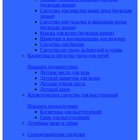
(мужская линия)
Средства для очистки кожи лица (мужская
линия)
Средства для укладки и фиксации волос
(мужская линия)
Краска для волос (мужская линия)
Шампуни и кондиционеры для мужчин
Средства для бритья
Средства по уходу за бородой и усами
Косметика и средства ухода для детей
Показать подкатегории
Детское масло для тела
Детский шампунь для волос
Детская зубная паста
Детский крем
Косметические средства для выступлений
Показать подкатегории
Косметика для выступлений
Грим для выступлений
Лечебные мази и спреи
Солнцезащитные средства