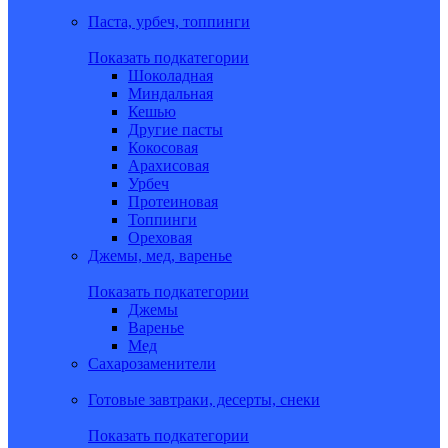
Паста, урбеч, топпинги
Показать подкатегории
Шоколадная
Миндальная
Кешью
Другие пасты
Кокосовая
Арахисовая
Урбеч
Протеиновая
Топпинги
Ореховая
Джемы, мед, варенье
Показать подкатегории
Джемы
Варенье
Мед
Сахарозаменители
Готовые завтраки, десерты, снеки
Показать подкатегории