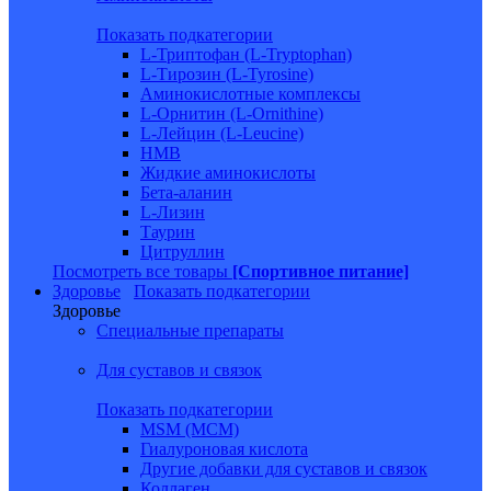
Показать подкатегории
L-Триптофан (L-Tryptophan)
L-Тирозин (L-Tyrosine)
Аминокислотные комплексы
L-Орнитин (L-Ornithine)
L-Лейцин (L-Leucine)
HMB
Жидкие аминокислоты
Бета-аланин
L-Лизин
Таурин
Цитруллин
Посмотреть все товары
[Спортивное питание]
Здоровье
Показать подкатегории
Здоровье
Специальные препараты
Для суставов и связок
Показать подкатегории
MSM (МСМ)
Гиалуроновая кислота
Другие добавки для суставов и связок
Коллаген