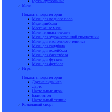
Бутсы футбольные
Мячи
Показать подкатегории
Мячи для водного поло
Медицинболы
Массажные мячи
Мячи гимнастические
Мячи для художественной гимнастики
Мячи для настольного тенниса
Мячи для гандбола
Мячи для волейбола
Мячи для баскетбола
Мячи для футзала
Мячи для футбола
Игры
Показать подкатегории
Другие виды игр
Дартс
Настольные игры
Бадминтон
Настольный теннис
Командный спорт