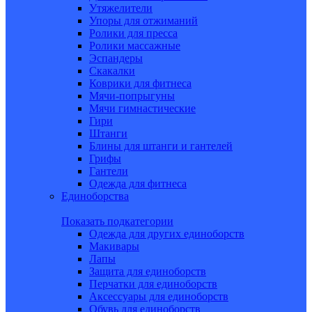
Утяжелители
Упоры для отжиманий
Ролики для пресса
Ролики массажные
Эспандеры
Скакалки
Коврики для фитнеса
Мячи-попрыгуны
Мячи гимнастические
Гири
Штанги
Блины для штанги и гантелей
Грифы
Гантели
Одежда для фитнеса
Единоборства
Показать подкатегории
Одежда для других единоборств
Макивары
Лапы
Защита для единоборств
Перчатки для единоборств
Аксессуары для единоборств
Обувь для единоборств