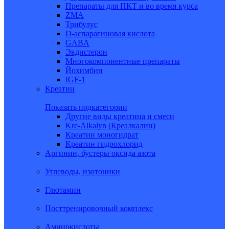
Препараты для ПКТ и во время курса
ZMA
Трибулус
D-аспарагиновая кислота
GABA
Экдистерон
Многокомпонентные препараты
Йохимбин
IGF-1
Креатин
Показать подкатегории
Другие виды креатина и смеси
Kre-Alkalyn (Креалкалин)
Креатин моногидрат
Креатин гидрохлорид
Аргинин, бустеры оксида азота
Углеводы, изотоники
Глютамин
Посттренировочный комплекс
Аминокислоты