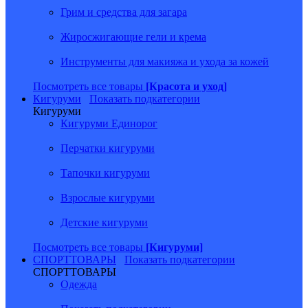
Грим и средства для загара
Жиросжигающие гели и крема
Инструменты для макияжа и ухода за кожей
Посмотреть все товары
[Красота и уход]
Кигуруми
Показать подкатегории
Кигуруми
Кигуруми Единорог
Перчатки кигуруми
Тапочки кигуруми
Взрослые кигуруми
Детские кигуруми
Посмотреть все товары
[Кигуруми]
СПОРТТОВАРЫ
Показать подкатегории
СПОРТТОВАРЫ
Одежда