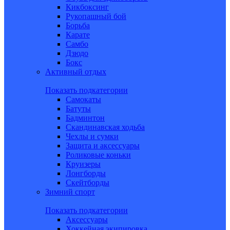
Кикбоксинг
Рукопашный бой
Борьба
Карате
Самбо
Дзюдо
Бокс
Активный отдых
Показать подкатегории
Самокаты
Батуты
Бадминтон
Скандинавская ходьба
Чехлы и сумки
Защита и аксессуары
Роликовые коньки
Круизеры
Лонгборды
Скейтборды
Зимний спорт
Показать подкатегории
Аксессуары
Хоккейная экипировка