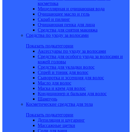
косметика
Мицеллярная и очищающая вода
Очищающее масло и гель
Скраб и пилинг
Очищающая пенка для лица
Средства для снятия макияжа
Средства по уходу за волосами
Показать подкатегории
Аксессуары по уходу за волосами
Средства для особого ухода за волосами и
кожей головы
Средства для укладки волос
Спрей и тоник для волос
Сыворотка и эссенция для волос
Масло для волос
Маска и крем для волос
Кондиционер и бальзам для волос
Шампунь
Косметические средства для тела
Показать подкатегории
Депиляция и шугаринг
Массажные щетки
Соли для ванн