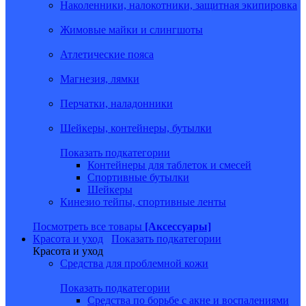
Наколенники, налокотники, защитная экипировка
Жимовые майки и слингшоты
Атлетические пояса
Магнезия, лямки
Перчатки, наладонники
Шейкеры, контейнеры, бутылки
Показать подкатегории
Контейнеры для таблеток и смесей
Спортивные бутылки
Шейкеры
Кинезио тейпы, спортивные ленты
Посмотреть все товары
[Аксессуары]
Красота и уход
Показать подкатегории
Красота и уход
Средства для проблемной кожи
Показать подкатегории
Средства по борьбе с акне и воспалениями