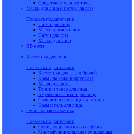
Средства от черных точек
Маски для лица и патчи для глаз
Показать подкатегории
Патчи для лица
Маски для кожи лица
Патчи для глаз
Маски для лица
BB крем
Косметика для лица
Показать подкатегории
Косметика для глаз и бровей
Крем для кожи вокруг глаз
Масло для лица
Тоник и тонер для лица
Эмульсия и лосьон для лица
Сыворотка и эссенция для лица
Крем и гель для лица
Очищающая косметика
Показать подкатегории
Очищающие диски и салфетки
Многофункциональная очищающая