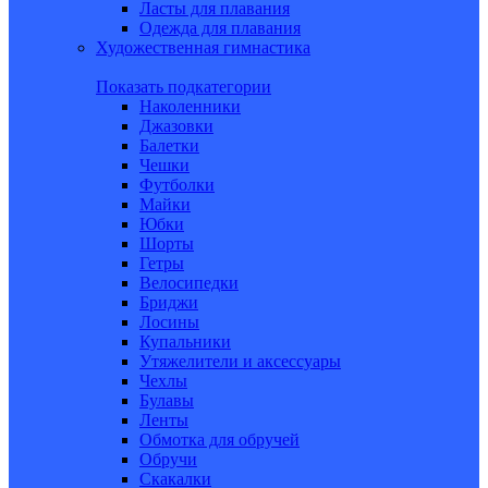
Ласты для плавания
Одежда для плавания
Художественная гимнастика
Показать подкатегории
Наколенники
Джазовки
Балетки
Чешки
Футболки
Майки
Юбки
Шорты
Гетры
Велосипедки
Бриджи
Лосины
Купальники
Утяжелители и аксессуары
Чехлы
Булавы
Ленты
Обмотка для обручей
Обручи
Скакалки