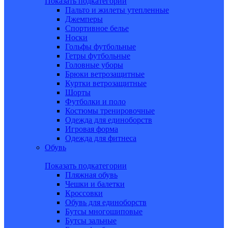
Показать подкатегории
Пальто и жилеты утепленные
Джемперы
Спортивное белье
Носки
Гольфы футбольные
Гетры футбольные
Головные уборы
Брюки ветрозащитные
Куртки ветрозащитные
Шорты
Футболки и поло
Костюмы тренировочные
Одежда для единоборств
Игровая форма
Одежда для фитнеса
Обувь
Показать подкатегории
Пляжная обувь
Чешки и балетки
Кроссовки
Обувь для единоборств
Бутсы многошиповые
Бутсы зальные