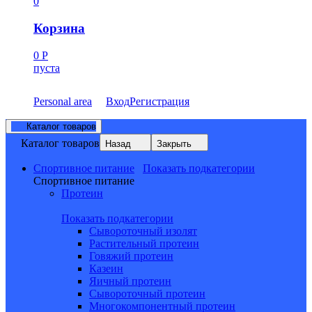
0
Корзина
0
Р
пуста
Personal area
Вход
Регистрация
Каталог товаров
Каталог товаров
Назад
Закрыть
Спортивное питание
Показать подкатегории
Спортивное питание
Протеин
Показать подкатегории
Сывороточный изолят
Растительный протеин
Говяжий протеин
Казеин
Яичный протеин
Сывороточный протеин
Многокомпонентный протеин