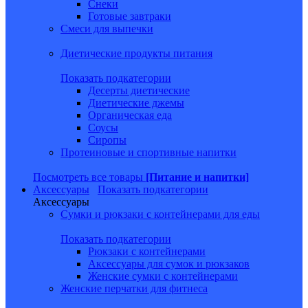
Снеки
Готовые завтраки
Смеси для выпечки
Диетические продукты питания
Показать подкатегории
Десерты диетические
Диетические джемы
Органическая еда
Соусы
Сиропы
Протеиновые и спортивные напитки
Посмотреть все товары
[Питание и напитки]
Аксессуары
Показать подкатегории
Аксессуары
Сумки и рюкзаки с контейнерами для еды
Показать подкатегории
Рюкзаки с контейнерами
Аксессуары для сумок и рюкзаков
Женские сумки с контейнерами
Женские перчатки для фитнеса