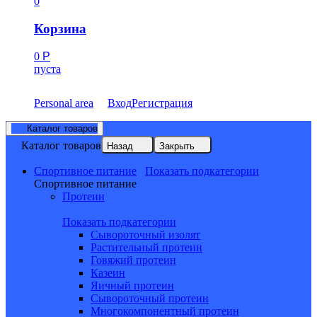
0
Корзина
0
Р
пуста
Personal area
Вход
Регистрация
Каталог товаров
Каталог товаров
Назад
Закрыть
Спортивное питание
Показать подкатегории
Спортивное питание
Протеин
Показать подкатегории
Сывороточный изолят
Растительный протеин
Говяжий протеин
Казеин
Яичный протеин
Сывороточный протеин
Многокомпонентный протеин