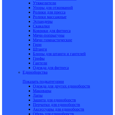
Утяжелители
Упоры для отжиманий
Ролики для пресса
Ролики массажные
Эспандеры
Скакалки
Коврики для фитнеса
Мячи-попрыгуны
Мячи гимнастические
Гири
Штанги
Блины для штанги и гантелей
Грифы
Гантели
Одежда для фитнеса
Единоборства
Показать подкатегории
Одежда для других единоборств
Макивары
Лапы
Защита для единоборств
Перчатки для единоборств
Аксессуары для единоборств
Обувь для единоборств