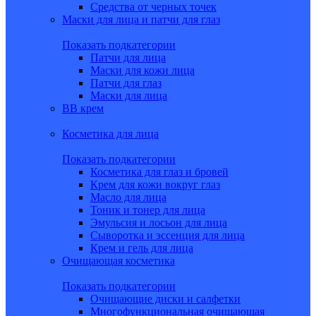
Средства от черных точек
Маски для лица и патчи для глаз
Показать подкатегории
Патчи для лица
Маски для кожи лица
Патчи для глаз
Маски для лица
BB крем
Косметика для лица
Показать подкатегории
Косметика для глаз и бровей
Крем для кожи вокруг глаз
Масло для лица
Тоник и тонер для лица
Эмульсия и лосьон для лица
Сыворотка и эссенция для лица
Крем и гель для лица
Очищающая косметика
Показать подкатегории
Очищающие диски и салфетки
Многофункциональная очищающая