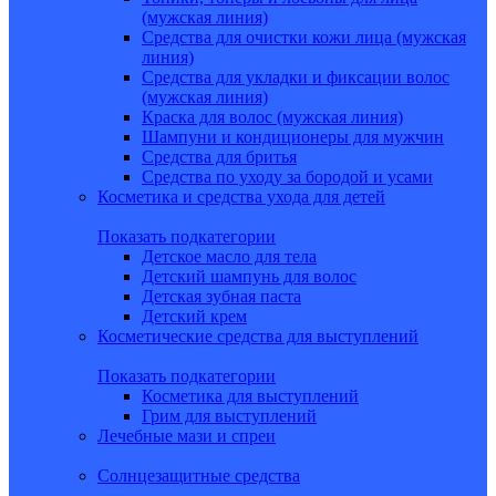
(мужская линия)
Средства для очистки кожи лица (мужская
линия)
Средства для укладки и фиксации волос
(мужская линия)
Краска для волос (мужская линия)
Шампуни и кондиционеры для мужчин
Средства для бритья
Средства по уходу за бородой и усами
Косметика и средства ухода для детей
Показать подкатегории
Детское масло для тела
Детский шампунь для волос
Детская зубная паста
Детский крем
Косметические средства для выступлений
Показать подкатегории
Косметика для выступлений
Грим для выступлений
Лечебные мази и спреи
Солнцезащитные средства