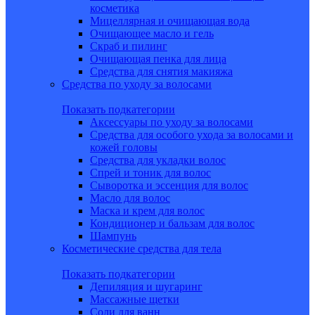
косметика
Мицеллярная и очищающая вода
Очищающее масло и гель
Скраб и пилинг
Очищающая пенка для лица
Средства для снятия макияжа
Средства по уходу за волосами
Показать подкатегории
Аксессуары по уходу за волосами
Средства для особого ухода за волосами и
кожей головы
Средства для укладки волос
Спрей и тоник для волос
Сыворотка и эссенция для волос
Масло для волос
Маска и крем для волос
Кондиционер и бальзам для волос
Шампунь
Косметические средства для тела
Показать подкатегории
Депиляция и шугаринг
Массажные щетки
Соли для ванн