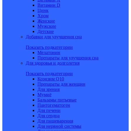
Витамин D
Цинк
Хром
Женские
Мужские
Детские
Добавки для улучшения сна
Показать подкатегории
Мелатонин
Препараты для улучшения сна
Для здоровья и долголетия
Показать подкатегории
Коэнзим Q10
Препараты для женщин
Для зрения
Мумиё
Бальзамы питьевые
Пантогематоген
Для печени
Для сердца
Для пищеварения
Для нервной системы