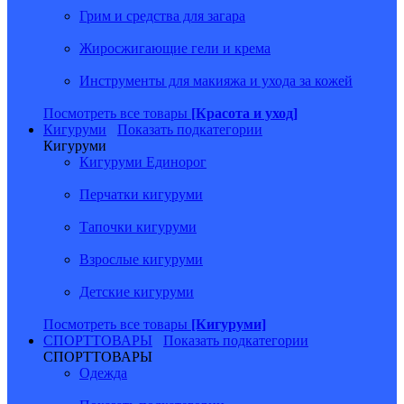
Грим и средства для загара
Жиросжигающие гели и крема
Инструменты для макияжа и ухода за кожей
Посмотреть все товары
[Красота и уход]
Кигуруми
Показать подкатегории
Кигуруми
Кигуруми Единорог
Перчатки кигуруми
Тапочки кигуруми
Взрослые кигуруми
Детские кигуруми
Посмотреть все товары
[Кигуруми]
СПОРТТОВАРЫ
Показать подкатегории
СПОРТТОВАРЫ
Одежда