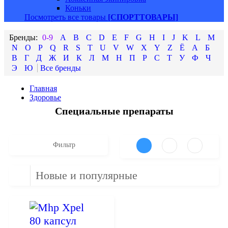
Коньки
Посмотреть все товары
[СПОРТТОВАРЫ]
0-9
A
B
C
D
E
F
G
H
I
J
K
L
M
N
O
P
Q
R
S
T
U
V
W
X
Y
Z
Ё
А
Б
В
Г
Д
Ж
И
К
Л
М
Н
П
Р
С
Т
У
Ф
Ч
Э
Ю
Главная
Здоровье
Специальные препараты
Фильтр
Новые и популярные