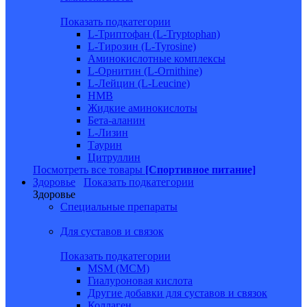
Показать подкатегории
L-Триптофан (L-Tryptophan)
L-Тирозин (L-Tyrosine)
Аминокислотные комплексы
L-Орнитин (L-Ornithine)
L-Лейцин (L-Leucine)
HMB
Жидкие аминокислоты
Бета-аланин
L-Лизин
Таурин
Цитруллин
Посмотреть все товары
[Спортивное питание]
Здоровье
Показать подкатегории
Здоровье
Специальные препараты
Для суставов и связок
Показать подкатегории
MSM (МСМ)
Гиалуроновая кислота
Другие добавки для суставов и связок
Коллаген