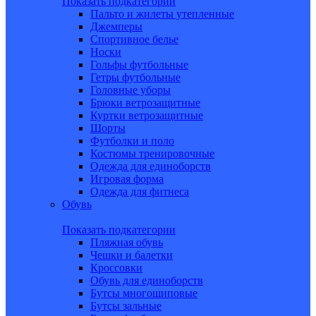
Показать подкатегории
Пальто и жилеты утепленные
Джемперы
Спортивное белье
Носки
Гольфы футбольные
Гетры футбольные
Головные уборы
Брюки ветрозащитные
Куртки ветрозащитные
Шорты
Футболки и поло
Костюмы тренировочные
Одежда для единоборств
Игровая форма
Одежда для фитнеса
Обувь
Показать подкатегории
Пляжная обувь
Чешки и балетки
Кроссовки
Обувь для единоборств
Бутсы многошиповые
Бутсы зальные