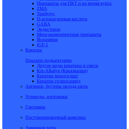
Препараты для ПКТ и во время курса
ZMA
Трибулус
D-аспарагиновая кислота
GABA
Экдистерон
Многокомпонентные препараты
Йохимбин
IGF-1
Креатин
Показать подкатегории
Другие виды креатина и смеси
Kre-Alkalyn (Креалкалин)
Креатин моногидрат
Креатин гидрохлорид
Аргинин, бустеры оксида азота
Углеводы, изотоники
Глютамин
Посттренировочный комплекс
Аминокислоты