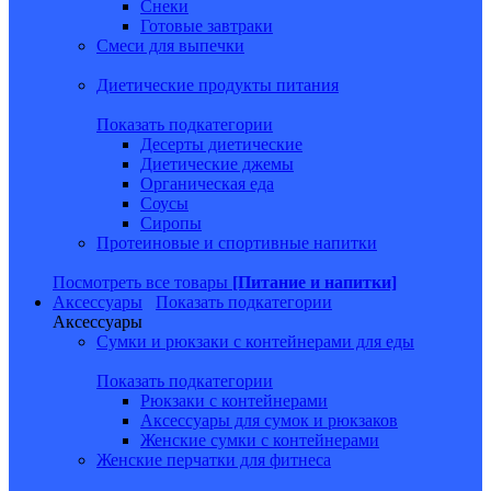
Снеки
Готовые завтраки
Смеси для выпечки
Диетические продукты питания
Показать подкатегории
Десерты диетические
Диетические джемы
Органическая еда
Соусы
Сиропы
Протеиновые и спортивные напитки
Посмотреть все товары
[Питание и напитки]
Аксессуары
Показать подкатегории
Аксессуары
Сумки и рюкзаки с контейнерами для еды
Показать подкатегории
Рюкзаки с контейнерами
Аксессуары для сумок и рюкзаков
Женские сумки с контейнерами
Женские перчатки для фитнеса