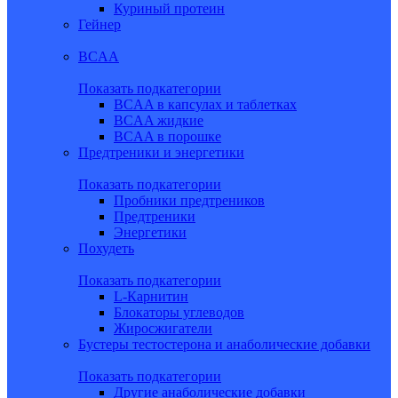
Куриный протеин
Гейнер
BCAA
Показать подкатегории
BCAA в капсулах и таблетках
BCAA жидкие
BCAA в порошке
Предтреники и энергетики
Показать подкатегории
Пробники предтреников
Предтреники
Энергетики
Похудеть
Показать подкатегории
L-Карнитин
Блокаторы углеводов
Жиросжигатели
Бустеры тестостерона и анаболические добавки
Показать подкатегории
Другие анаболические добавки