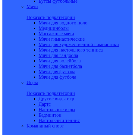
Бутсы футбольные
Мячи
Показать подкатегории
Мячи для водного поло
Медицинболы
Массажные мячи
Мячи гимнастические
Мячи для художественной гимнастики
Мячи для настольного тенниса
Мячи для гандбола
Мячи для волейбола
Мячи для баскетбола
Мячи для футзала
Мячи для футбола
Игры
Показать подкатегории
Другие виды игр
Дартс
Настольные игры
Бадминтон
Настольный теннис
Командный спорт