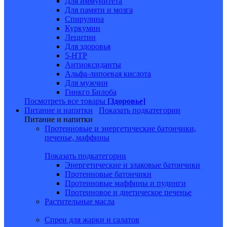
Для иммунитета
Для памяти и мозга
Спирулина
Куркумин
Лецитин
Для здоровья
5-HTP
Антиоксиданты
Альфа-липоевая кислота
Для мужчин
Гинкго Билоба
Посмотреть все товары
[Здоровье]
Питание и напитки
Показать подкатегории
Питание и напитки
Протеиновые и энергетические батончики,
печенье, маффины
Показать подкатегории
Энергетические и злаковые батончики
Протеиновые батончики
Протеиновые маффины и пудинги
Протеиновое и диетическое печенье
Растительные масла
Спреи для жарки и салатов