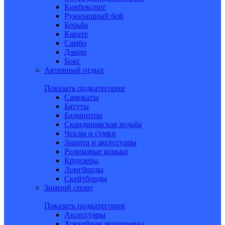
Кикбоксинг
Рукопашный бой
Борьба
Карате
Самбо
Дзюдо
Бокс
Активный отдых
Показать подкатегории
Самокаты
Батуты
Бадминтон
Скандинавская ходьба
Чехлы и сумки
Защита и аксессуары
Роликовые коньки
Круизеры
Лонгборды
Скейтборды
Зимний спорт
Показать подкатегории
Аксессуары
Хоккейная экипировка