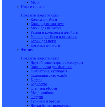
Мячи
Йога и пилатес
Показать подкатегории
Колеса для йоги
Кольца для пилатеса
Мячи для пилатеса
Ремни и комплекты для йоги
Ролики для йоги и пилатеса
Блоки для йоги
Коврики для йоги
Фитнес
Показать подкатегории
Другой инвентарь и аксессуары
Экипировка для фитнеса
Фиксаторы, суппорты
Скандинавская ходьба
Батуты
Бодибары
Степ-платформы
Медицинболы
Обручи
Турники и брусья
Диски балансировочные