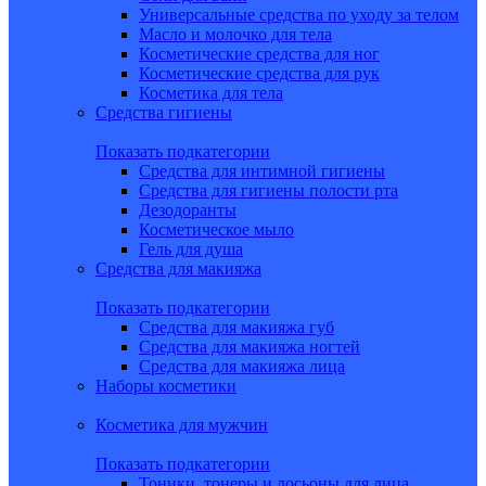
Универсальные средства по уходу за телом
Масло и молочко для тела
Косметические средства для ног
Косметические средства для рук
Косметика для тела
Средства гигиены
Показать подкатегории
Средства для интимной гигиены
Средства для гигиены полости рта
Дезодоранты
Косметическое мыло
Гель для душа
Средства для макияжа
Показать подкатегории
Средства для макияжа губ
Средства для макияжа ногтей
Средства для макияжа лица
Наборы косметики
Косметика для мужчин
Показать подкатегории
Тоники, тонеры и лосьоны для лица