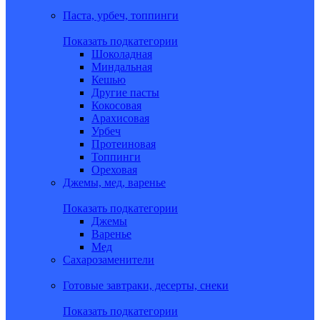
Паста, урбеч, топпинги
Показать подкатегории
Шоколадная
Миндальная
Кешью
Другие пасты
Кокосовая
Арахисовая
Урбеч
Протеиновая
Топпинги
Ореховая
Джемы, мед, варенье
Показать подкатегории
Джемы
Варенье
Мед
Сахарозаменители
Готовые завтраки, десерты, снеки
Показать подкатегории