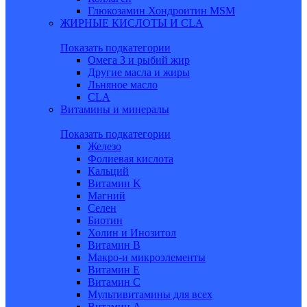
Глюкозамин Хондроитин MSM
ЖИРНЫЕ КИСЛОТЫ И CLA
Показать подкатегории
Омега 3 и рыбий жир
Другие масла и жиры
Льняное масло
CLA
Витамины и минералы
Показать подкатегории
Железо
Фолиевая кислота
Кальций
Витамин K
Магний
Селен
Биотин
Холин и Инозитол
Витамин B
Макро-и микроэлементы
Витамин Е
Витамин С
Мультивитамины для всех
Витамин A