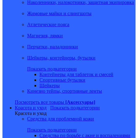
Наколенники, налокотники, защитная экипировка
Жимовые майки и слингшоты
Атлетические пояса
Магнезия, лямки
Перчатки, наладонники
Шейкеры, контейнеры, бутылки
Показать подкатегории
Контейнеры для таблеток и смесей
Спортивные бутылки
Шейкеры
Кинезио тейпы, спортивные ленты
Посмотреть все товары
[Аксессуары]
Красота и уход
Показать подкатегории
Красота и уход
Средства для проблемной кожи
Показать подкатегории
Средства по борьбе с акне и воспалениями