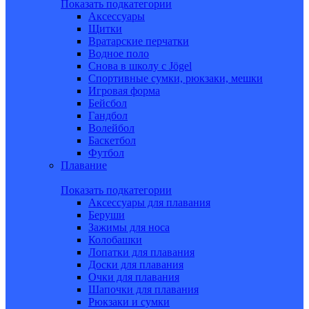
Показать подкатегории
Аксессуары
Щитки
Вратарские перчатки
Водное поло
Снова в школу c Jögel
Спортивные сумки, рюкзаки, мешки
Игровая форма
Бейсбол
Гандбол
Волейбол
Баскетбол
Футбол
Плавание
Показать подкатегории
Аксессуары для плавания
Беруши
Зажимы для носа
Колобашки
Лопатки для плавания
Доски для плавания
Очки для плавания
Шапочки для плавания
Рюкзаки и сумки