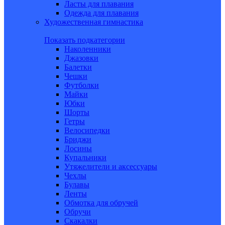
Ласты для плавания
Одежда для плавания
Художественная гимнастика
Показать подкатегории
Наколенники
Джазовки
Балетки
Чешки
Футболки
Майки
Юбки
Шорты
Гетры
Велосипедки
Бриджи
Лосины
Купальники
Утяжелители и аксессуары
Чехлы
Булавы
Ленты
Обмотка для обручей
Обручи
Скакалки