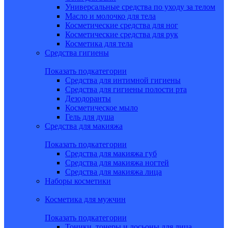
Универсальные средства по уходу за телом
Масло и молочко для тела
Косметические средства для ног
Косметические средства для рук
Косметика для тела
Средства гигиены
Показать подкатегории
Средства для интимной гигиены
Средства для гигиены полости рта
Дезодоранты
Косметическое мыло
Гель для душа
Средства для макияжа
Показать подкатегории
Средства для макияжа губ
Средства для макияжа ногтей
Средства для макияжа лица
Наборы косметики
Косметика для мужчин
Показать подкатегории
Тоники, тонеры и лосьоны для лица