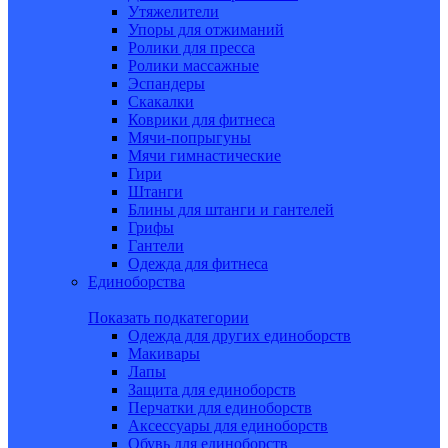
Утяжелители
Упоры для отжиманий
Ролики для пресса
Ролики массажные
Эспандеры
Скакалки
Коврики для фитнеса
Мячи-попрыгуны
Мячи гимнастические
Гири
Штанги
Блины для штанги и гантелей
Грифы
Гантели
Одежда для фитнеса
Единоборства
Показать подкатегории
Одежда для других единоборств
Макивары
Лапы
Защита для единоборств
Перчатки для единоборств
Аксессуары для единоборств
Обувь для единоборств