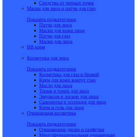
Средства от черных точек
Маски для лица и патчи для глаз
Показать подкатегории
Патчи для лица
Маски для кожи лица
Патчи для глаз
Маски для лица
BB крем
Косметика для лица
Показать подкатегории
Косметика для глаз и бровей
Крем для кожи вокруг глаз
Масло для лица
Тоник и тонер для лица
Эмульсия и лосьон для лица
Сыворотка и эссенция для лица
Крем и гель для лица
Очищающая косметика
Показать подкатегории
Очищающие диски и салфетки
Многофункциональная очищающая