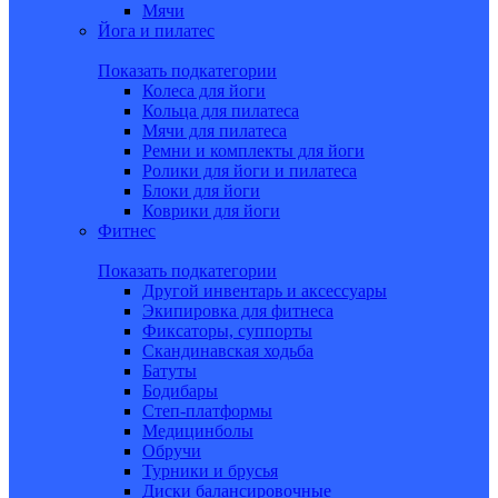
Мячи
Йога и пилатес
Показать подкатегории
Колеса для йоги
Кольца для пилатеса
Мячи для пилатеса
Ремни и комплекты для йоги
Ролики для йоги и пилатеса
Блоки для йоги
Коврики для йоги
Фитнес
Показать подкатегории
Другой инвентарь и аксессуары
Экипировка для фитнеса
Фиксаторы, суппорты
Скандинавская ходьба
Батуты
Бодибары
Степ-платформы
Медицинболы
Обручи
Турники и брусья
Диски балансировочные