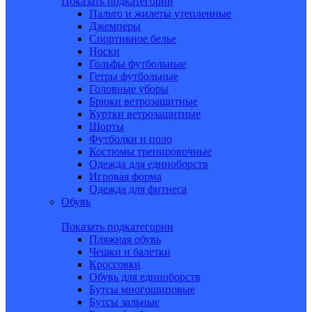
Показать подкатегории
Пальто и жилеты утепленные
Джемперы
Спортивное белье
Носки
Гольфы футбольные
Гетры футбольные
Головные уборы
Брюки ветрозащитные
Куртки ветрозащитные
Шорты
Футболки и поло
Костюмы тренировочные
Одежда для единоборств
Игровая форма
Одежда для фитнеса
Обувь
Показать подкатегории
Пляжная обувь
Чешки и балетки
Кроссовки
Обувь для единоборств
Бутсы многошиповые
Бутсы зальные