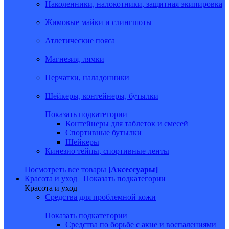
Наколенники, налокотники, защитная экипировка
Жимовые майки и слингшоты
Атлетические пояса
Магнезия, лямки
Перчатки, наладонники
Шейкеры, контейнеры, бутылки
Показать подкатегории
Контейнеры для таблеток и смесей
Спортивные бутылки
Шейкеры
Кинезио тейпы, спортивные ленты
Посмотреть все товары
[Аксессуары]
Красота и уход
Показать подкатегории
Красота и уход
Средства для проблемной кожи
Показать подкатегории
Средства по борьбе с акне и воспалениями