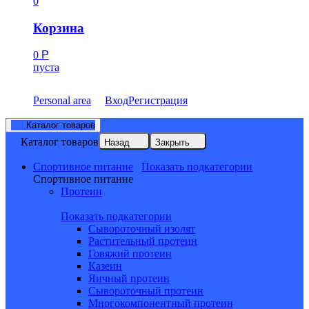
0
Корзина
0
Р
пуста
Personal area
Вход
Регистрация
Каталог товаров
Каталог товаров
Назад
Закрыть
Спортивное питание
Показать подкатегории
Спортивное питание
Протеин
Показать подкатегории
Сывороточный изолят
Растительный протеин
Говяжий протеин
Казеин
Яичный протеин
Сывороточный протеин
Многокомпонентный протеин