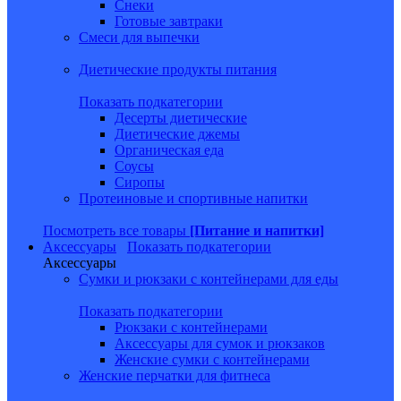
Снеки
Готовые завтраки
Смеси для выпечки
Диетические продукты питания
Показать подкатегории
Десерты диетические
Диетические джемы
Органическая еда
Соусы
Сиропы
Протеиновые и спортивные напитки
Посмотреть все товары
[Питание и напитки]
Аксессуары
Показать подкатегории
Аксессуары
Сумки и рюкзаки с контейнерами для еды
Показать подкатегории
Рюкзаки с контейнерами
Аксессуары для сумок и рюкзаков
Женские сумки с контейнерами
Женские перчатки для фитнеса