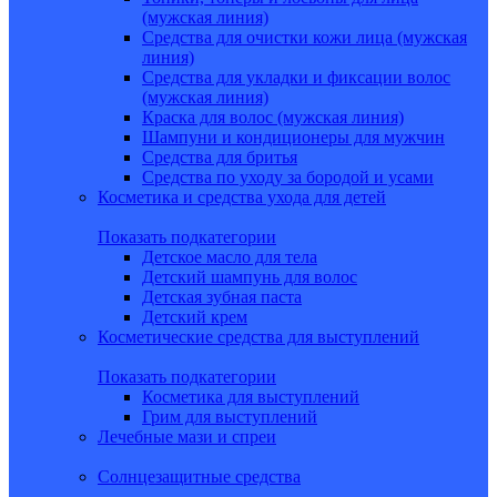
(мужская линия)
Средства для очистки кожи лица (мужская
линия)
Средства для укладки и фиксации волос
(мужская линия)
Краска для волос (мужская линия)
Шампуни и кондиционеры для мужчин
Средства для бритья
Средства по уходу за бородой и усами
Косметика и средства ухода для детей
Показать подкатегории
Детское масло для тела
Детский шампунь для волос
Детская зубная паста
Детский крем
Косметические средства для выступлений
Показать подкатегории
Косметика для выступлений
Грим для выступлений
Лечебные мази и спреи
Солнцезащитные средства