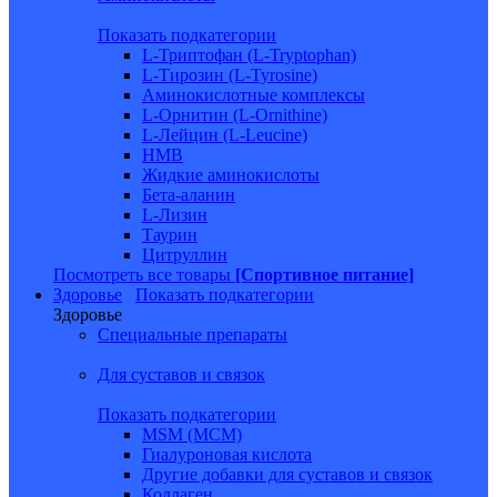
Показать подкатегории
L-Триптофан (L-Tryptophan)
L-Тирозин (L-Tyrosine)
Аминокислотные комплексы
L-Орнитин (L-Ornithine)
L-Лейцин (L-Leucine)
HMB
Жидкие аминокислоты
Бета-аланин
L-Лизин
Таурин
Цитруллин
Посмотреть все товары
[Спортивное питание]
Здоровье
Показать подкатегории
Здоровье
Специальные препараты
Для суставов и связок
Показать подкатегории
MSM (МСМ)
Гиалуроновая кислота
Другие добавки для суставов и связок
Коллаген