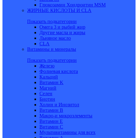
Глюкозамин Хондроитин MSM
ЖИРНЫЕ КИСЛОТЫ И CLA
Показать подкатегории
Омега 3 и рыбий жир
Другие масла и жиры
Льняное масло
CLA
Витамины и минералы
Показать подкатегории
Железо
Фолиевая кислота
Кальций
Витамин K
Магний
Селен
Биотин
Холин и Инозитол
Витамин B
Макро-и микроэлементы
Витамин Е
Витамин С
Мультивитамины для всех
Витамин A