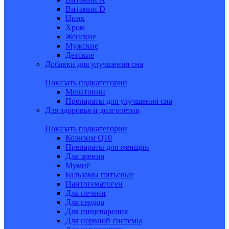
Витамин D
Цинк
Хром
Женские
Мужские
Детские
Добавки для улучшения сна
Показать подкатегории
Мелатонин
Препараты для улучшения сна
Для здоровья и долголетия
Показать подкатегории
Коэнзим Q10
Препараты для женщин
Для зрения
Мумиё
Бальзамы питьевые
Пантогематоген
Для печени
Для сердца
Для пищеварения
Для нервной системы