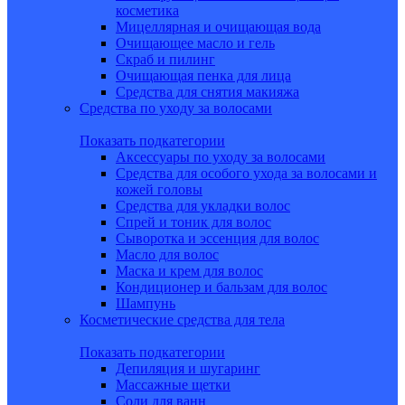
косметика
Мицеллярная и очищающая вода
Очищающее масло и гель
Скраб и пилинг
Очищающая пенка для лица
Средства для снятия макияжа
Средства по уходу за волосами
Показать подкатегории
Аксессуары по уходу за волосами
Средства для особого ухода за волосами и
кожей головы
Средства для укладки волос
Спрей и тоник для волос
Сыворотка и эссенция для волос
Масло для волос
Маска и крем для волос
Кондиционер и бальзам для волос
Шампунь
Косметические средства для тела
Показать подкатегории
Депиляция и шугаринг
Массажные щетки
Соли для ванн