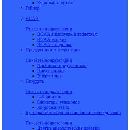
Куриный протеин
Гейнер
BCAA
Показать подкатегории
BCAA в капсулах и таблетках
BCAA жидкие
BCAA в порошке
Предтреники и энергетики
Показать подкатегории
Пробники предтреников
Предтреники
Энергетики
Похудеть
Показать подкатегории
L-Карнитин
Блокаторы углеводов
Жиросжигатели
Бустеры тестостерона и анаболические добавки
Показать подкатегории
Другие анаболические добавки