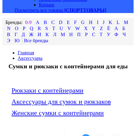
Коньки
Посмотреть все товары
[СПОРТТОВАРЫ]
0-9
A
B
C
D
E
F
G
H
I
J
K
L
M
N
O
P
Q
R
S
T
U
V
W
X
Y
Z
Ё
А
Б
В
Г
Д
Ж
И
К
Л
М
Н
П
Р
С
Т
У
Ф
Ч
Э
Ю
Главная
Аксессуары
Сумки и рюкзаки с контейнерами для еды
Рюкзаки с контейнерами
Аксессуары для сумок и рюкзаков
Женские сумки с контейнерами