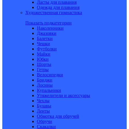
Ласты для плавания
Одежда для плавания
Художественная гимнастика
Показать подкатегории
Наколенники
Джазовки
Балетки
Чешки
Футболки
Майки
Юбки
Шорты
Гетры
Велосипедки
Бриджи
Лосины
Купальники
Утяжелители и аксессуары
Чехлы
Булавы
Ленты
Обмотка для обручей
Обручи
Скакалки