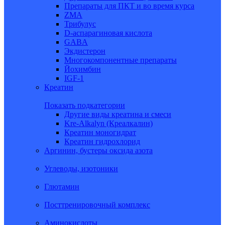
Препараты для ПКТ и во время курса
ZMA
Трибулус
D-аспарагиновая кислота
GABA
Экдистерон
Многокомпонентные препараты
Йохимбин
IGF-1
Креатин
Показать подкатегории
Другие виды креатина и смеси
Kre-Alkalyn (Креалкалин)
Креатин моногидрат
Креатин гидрохлорид
Аргинин, бустеры оксида азота
Углеводы, изотоники
Глютамин
Посттренировочный комплекс
Аминокислоты