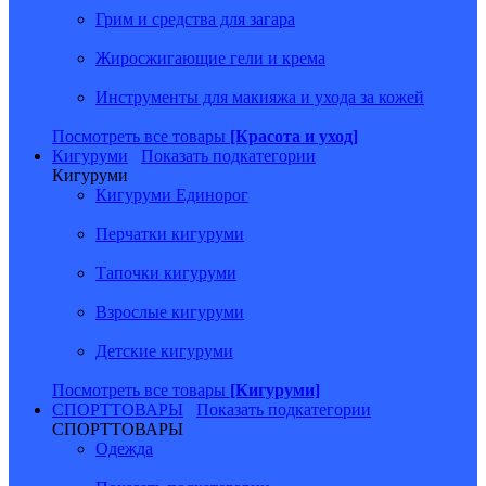
Грим и средства для загара
Жиросжигающие гели и крема
Инструменты для макияжа и ухода за кожей
Посмотреть все товары
[Красота и уход]
Кигуруми
Показать подкатегории
Кигуруми
Кигуруми Единорог
Перчатки кигуруми
Тапочки кигуруми
Взрослые кигуруми
Детские кигуруми
Посмотреть все товары
[Кигуруми]
СПОРТТОВАРЫ
Показать подкатегории
СПОРТТОВАРЫ
Одежда