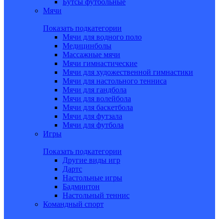
Бутсы футбольные
Мячи
Показать подкатегории
Мячи для водного поло
Медицинболы
Массажные мячи
Мячи гимнастические
Мячи для художественной гимнастики
Мячи для настольного тенниса
Мячи для гандбола
Мячи для волейбола
Мячи для баскетбола
Мячи для футзала
Мячи для футбола
Игры
Показать подкатегории
Другие виды игр
Дартс
Настольные игры
Бадминтон
Настольный теннис
Командный спорт