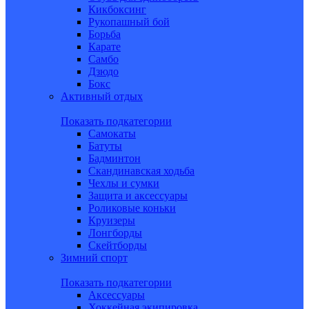
Кикбоксинг
Рукопашный бой
Борьба
Карате
Самбо
Дзюдо
Бокс
Активный отдых
Показать подкатегории
Самокаты
Батуты
Бадминтон
Скандинавская ходьба
Чехлы и сумки
Защита и аксессуары
Роликовые коньки
Круизеры
Лонгборды
Скейтборды
Зимний спорт
Показать подкатегории
Аксессуары
Хоккейная экипировка