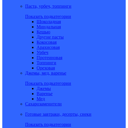
Паста, урбеч, топпинги
Показать подкатегории
Шоколадная
Миндальная
Кешью
Другие пасты
Кокосовая
Арахисовая
Урбеч
Протеиновая
Топпинги
Ореховая
Джемы, мед, варенье
Показать подкатегории
Джемы
Варенье
Мед
Сахарозаменители
Готовые завтраки, десерты, снеки
Показать подкатегории