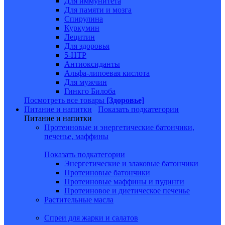
Для иммунитета
Для памяти и мозга
Спирулина
Куркумин
Лецитин
Для здоровья
5-HTP
Антиоксиданты
Альфа-липоевая кислота
Для мужчин
Гинкго Билоба
Посмотреть все товары
[Здоровье]
Питание и напитки
Показать подкатегории
Питание и напитки
Протеиновые и энергетические батончики,
печенье, маффины
Показать подкатегории
Энергетические и злаковые батончики
Протеиновые батончики
Протеиновые маффины и пудинги
Протеиновое и диетическое печенье
Растительные масла
Спреи для жарки и салатов