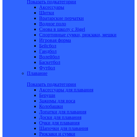
Показать подкатегории
Аксессуары
Щитки
Вратарские перчатки
Водное поло
Снова в школу c Jögel
Спортивные сумки, рюкзаки, мешки
Игровая форма
Бейсбол
Гандбол
Волейбол
Баскетбол
Футбол
Плавание
Показать подкатегории
Аксессуары для плавания
Беруши
Зажимы для носа
Колобашки
Лопатки для плавания
Доски для плавания
Очки для плавания
Шапочки для плавания
Рюкзаки и сумки