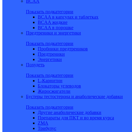
BCAA
Показать подкатегории
BCAA в капсулах и таблетках
BCAA жидкие
BCAA в порошке
Предтреники и энергетики
Показать подкатегории
Пробники предтреников
Предтреники
Энергетики
Похудеть
Показать подкатегории
L-Карнитин
Блокаторы углеводов
Жиросжигатели
Бустеры тестостерона и анаболические добавки
Показать подкатегории
Другие анаболические добавки
Препараты для ПКТ и во время курса
ZMA
Трибулус