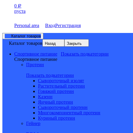
0
Р
пуста
Personal area
Вход
Регистрация
Каталог товаров
Каталог товаров
Назад
Закрыть
Спортивное питание
Показать подкатегории
Спортивное питание
Протеин
Показать подкатегории
Сывороточный изолят
Растительный протеин
Говяжий протеин
Казеин
Яичный протеин
Сывороточный протеин
Многокомпонентный протеин
Куриный протеин
Гейнер