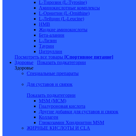
L-Тирозин (L-Tyrosine)
Аминокислотные комплексы
L-Орнитин (L-Ornithine)
L-Лейцин (L-Leucine)
HMB
Жидкие аминокислоты
Бета-аланин
L-Лизин
Таурин
Цитруллин
Посмотреть все товары
[Спортивное питание]
Здоровье
Показать подкатегории
Здоровье
Специальные препараты
Для суставов и связок
Показать подкатегории
MSM (МСМ)
Гиалуроновая кислота
Другие добавки для суставов и связок
Коллаген
Глюкозамин Хондроитин MSM
ЖИРНЫЕ КИСЛОТЫ И CLA