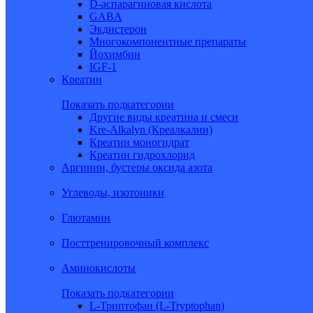
D-аспарагиновая кислота
GABA
Экдистерон
Многокомпонентные препараты
Йохимбин
IGF-1
Креатин
Показать подкатегории
Другие виды креатина и смеси
Kre-Alkalyn (Креалкалин)
Креатин моногидрат
Креатин гидрохлорид
Аргинин, бустеры оксида азота
Углеводы, изотоники
Глютамин
Посттренировочный комплекс
Аминокислоты
Показать подкатегории
L-Триптофан (L-Tryptophan)