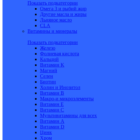
Показать подкатегории
Омега 3 и рыбий жир
Другие масла и жиры
Льняное масло
CLA
Витамины и минералы
Показать подкатегории
Железо
Фолиевая кислота
Кальций
Витамин K
Магний
Селен
Биотин
Холин и Инозитол
Витамин B
Макро-и микроэлементы
Витамин Е
Витамин С
Мультивитамины для всех
Витамин A
Витамин D
Цинк
Хром