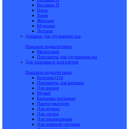
Витамин D
Цинк
Хром
Женские
Мужские
Детские
Добавки для улучшения сна
Показать подкатегории
Мелатонин
Препараты для улучшения сна
Для здоровья и долголетия
Показать подкатегории
Коэнзим Q10
Препараты для женщин
Для зрения
Мумиё
Бальзамы питьевые
Пантогематоген
Для печени
Для сердца
Для пищеварения
Для нервной системы