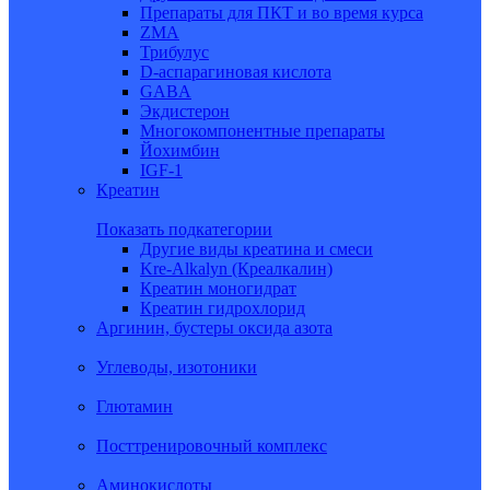
Препараты для ПКТ и во время курса
ZMA
Трибулус
D-аспарагиновая кислота
GABA
Экдистерон
Многокомпонентные препараты
Йохимбин
IGF-1
Креатин
Показать подкатегории
Другие виды креатина и смеси
Kre-Alkalyn (Креалкалин)
Креатин моногидрат
Креатин гидрохлорид
Аргинин, бустеры оксида азота
Углеводы, изотоники
Глютамин
Посттренировочный комплекс
Аминокислоты