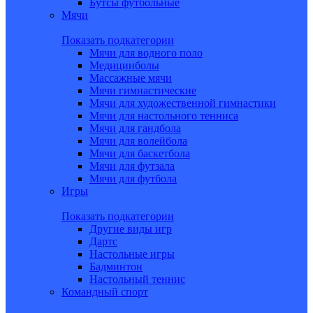
Бутсы футбольные
Мячи
Показать подкатегории
Мячи для водного поло
Медицинболы
Массажные мячи
Мячи гимнастические
Мячи для художественной гимнастики
Мячи для настольного тенниса
Мячи для гандбола
Мячи для волейбола
Мячи для баскетбола
Мячи для футзала
Мячи для футбола
Игры
Показать подкатегории
Другие виды игр
Дартс
Настольные игры
Бадминтон
Настольный теннис
Командный спорт