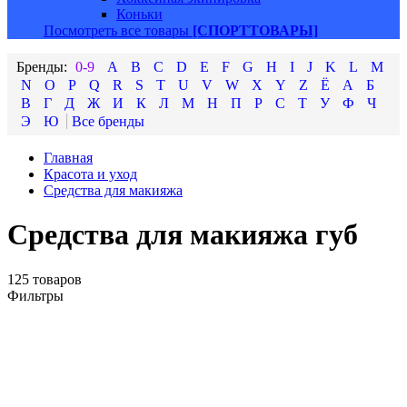
Коньки
Посмотреть все товары
[СПОРТТОВАРЫ]
0-9
A
B
C
D
E
F
G
H
I
J
K
L
M
N
O
P
Q
R
S
T
U
V
W
X
Y
Z
Ё
А
Б
В
Г
Д
Ж
И
К
Л
М
Н
П
Р
С
Т
У
Ф
Ч
Э
Ю
Главная
Красота и уход
Средства для макияжа
Средства для макияжа губ
125 товаров
Фильтры