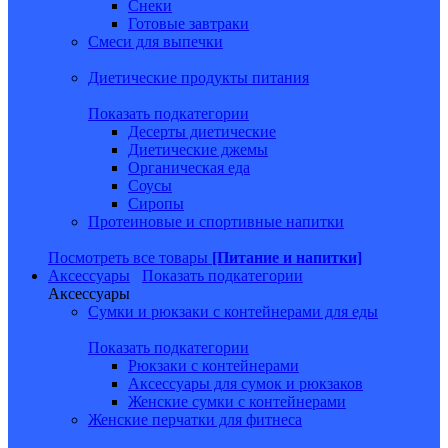
Снеки
Готовые завтраки
Смеси для выпечки
Диетические продукты питания
Показать подкатегории
Десерты диетические
Диетические джемы
Органическая еда
Соусы
Сиропы
Протеиновые и спортивные напитки
Посмотреть все товары
[Питание и напитки]
Аксессуары
Показать подкатегории
Аксессуары
Сумки и рюкзаки с контейнерами для еды
Показать подкатегории
Рюкзаки с контейнерами
Аксессуары для сумок и рюкзаков
Женские сумки с контейнерами
Женские перчатки для фитнеса