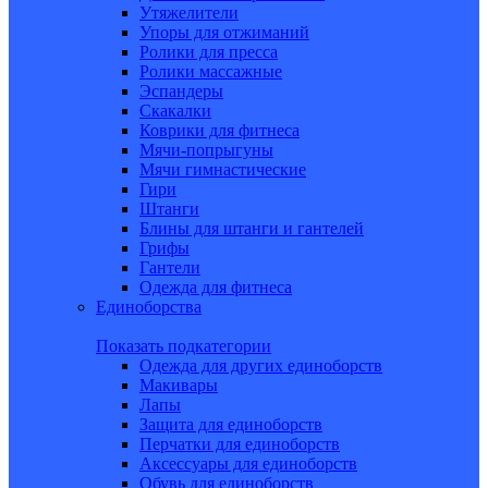
Утяжелители
Упоры для отжиманий
Ролики для пресса
Ролики массажные
Эспандеры
Скакалки
Коврики для фитнеса
Мячи-попрыгуны
Мячи гимнастические
Гири
Штанги
Блины для штанги и гантелей
Грифы
Гантели
Одежда для фитнеса
Единоборства
Показать подкатегории
Одежда для других единоборств
Макивары
Лапы
Защита для единоборств
Перчатки для единоборств
Аксессуары для единоборств
Обувь для единоборств