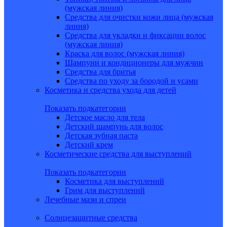
(мужская линия)
Средства для очистки кожи лица (мужская
линия)
Средства для укладки и фиксации волос
(мужская линия)
Краска для волос (мужская линия)
Шампуни и кондиционеры для мужчин
Средства для бритья
Средства по уходу за бородой и усами
Косметика и средства ухода для детей
Показать подкатегории
Детское масло для тела
Детский шампунь для волос
Детская зубная паста
Детский крем
Косметические средства для выступлений
Показать подкатегории
Косметика для выступлений
Грим для выступлений
Лечебные мази и спреи
Солнцезащитные средства