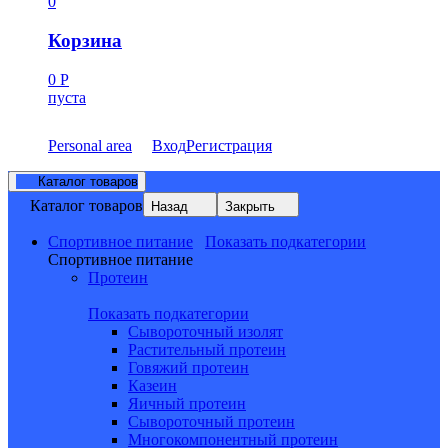
0
Корзина
0
Р
пуста
Personal area
Вход
Регистрация
Каталог товаров
Каталог товаров
Назад
Закрыть
Спортивное питание
Показать подкатегории
Спортивное питание
Протеин
Показать подкатегории
Сывороточный изолят
Растительный протеин
Говяжий протеин
Казеин
Яичный протеин
Сывороточный протеин
Многокомпонентный протеин