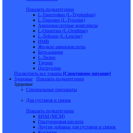
Показать подкатегории
L-Триптофан (L-Tryptophan)
L-Тирозин (L-Tyrosine)
Аминокислотные комплексы
L-Орнитин (L-Ornithine)
L-Лейцин (L-Leucine)
HMB
Жидкие аминокислоты
Бета-аланин
L-Лизин
Таурин
Цитруллин
Посмотреть все товары
[Спортивное питание]
Здоровье
Показать подкатегории
Здоровье
Специальные препараты
Для суставов и связок
Показать подкатегории
MSM (МСМ)
Гиалуроновая кислота
Другие добавки для суставов и связок
Коллаген