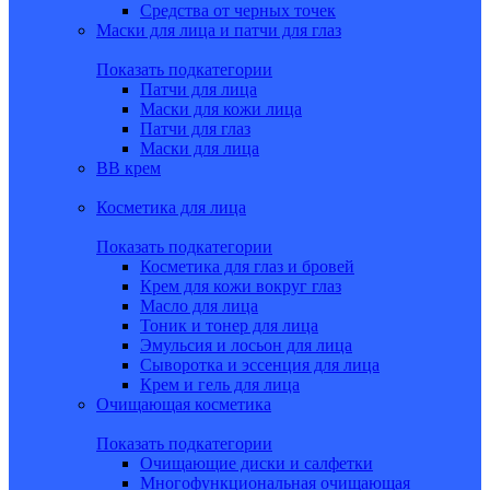
Средства от черных точек
Маски для лица и патчи для глаз
Показать подкатегории
Патчи для лица
Маски для кожи лица
Патчи для глаз
Маски для лица
BB крем
Косметика для лица
Показать подкатегории
Косметика для глаз и бровей
Крем для кожи вокруг глаз
Масло для лица
Тоник и тонер для лица
Эмульсия и лосьон для лица
Сыворотка и эссенция для лица
Крем и гель для лица
Очищающая косметика
Показать подкатегории
Очищающие диски и салфетки
Многофункциональная очищающая