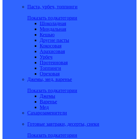
Паста, урбеч, топпинги
Показать подкатегории
Шоколадная
Миндальная
Кешью
Другие пасты
Кокосовая
Арахисовая
Урбеч
Протеиновая
Топпинги
Ореховая
Джемы, мед, варенье
Показать подкатегории
Джемы
Варенье
Мед
Сахарозаменители
Готовые завтраки, десерты, снеки
Показать подкатегории