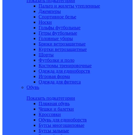
Показать подкатегории
Пальто и жилеты утепленные
Джемперы
Спортивное белье
Носки
Гольфы футбольные
Гетры футбольные
Головные уборы
Брюки ветрозащитные
Куртки ветрозащитные
Шорты
Футболки и поло
Костюмы тренировочные
Одежда для единоборств
Игровая форма
Одежда для фитнеса
Обувь
Показать подкатегории
Пляжная обувь
Чешки и балетки
Кроссовки
Обувь для единоборств
Бутсы многошиповые
Бутсы зальные