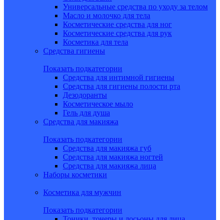
Универсальные средства по уходу за телом
Масло и молочко для тела
Косметические средства для ног
Косметические средства для рук
Косметика для тела
Средства гигиены
Показать подкатегории
Средства для интимной гигиены
Средства для гигиены полости рта
Дезодоранты
Косметическое мыло
Гель для душа
Средства для макияжа
Показать подкатегории
Средства для макияжа губ
Средства для макияжа ногтей
Средства для макияжа лица
Наборы косметики
Косметика для мужчин
Показать подкатегории
Тоники, тонеры и лосьоны для лица