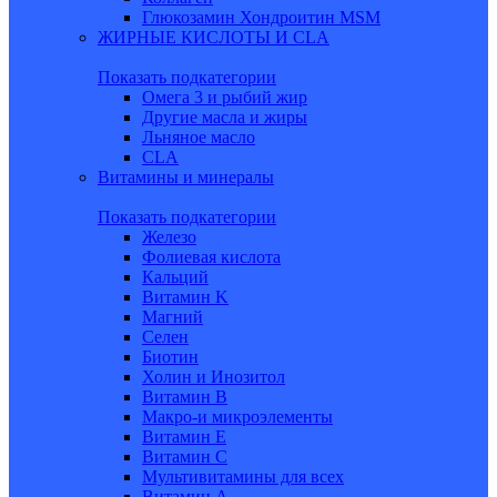
Глюкозамин Хондроитин MSM
ЖИРНЫЕ КИСЛОТЫ И CLA
Показать подкатегории
Омега 3 и рыбий жир
Другие масла и жиры
Льняное масло
CLA
Витамины и минералы
Показать подкатегории
Железо
Фолиевая кислота
Кальций
Витамин K
Магний
Селен
Биотин
Холин и Инозитол
Витамин B
Макро-и микроэлементы
Витамин Е
Витамин С
Мультивитамины для всех
Витамин A