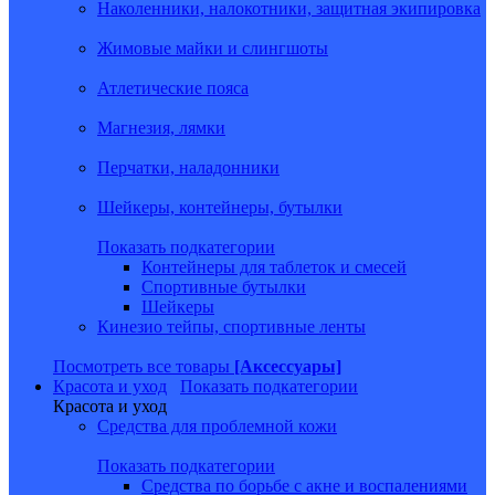
Наколенники, налокотники, защитная экипировка
Жимовые майки и слингшоты
Атлетические пояса
Магнезия, лямки
Перчатки, наладонники
Шейкеры, контейнеры, бутылки
Показать подкатегории
Контейнеры для таблеток и смесей
Спортивные бутылки
Шейкеры
Кинезио тейпы, спортивные ленты
Посмотреть все товары
[Аксессуары]
Красота и уход
Показать подкатегории
Красота и уход
Средства для проблемной кожи
Показать подкатегории
Средства по борьбе с акне и воспалениями