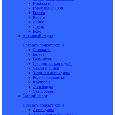
Кикбоксинг
Рукопашный бой
Борьба
Карате
Самбо
Дзюдо
Бокс
Активный отдых
Показать подкатегории
Самокаты
Батуты
Бадминтон
Скандинавская ходьба
Чехлы и сумки
Защита и аксессуары
Роликовые коньки
Круизеры
Лонгборды
Скейтборды
Зимний спорт
Показать подкатегории
Аксессуары
Хоккейная экипировка