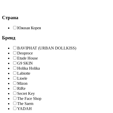
Страна
Южная Корея
Бренд
BAVIPHAT (URBAN DOLLKISS)
Deoproce
Etude House
G9 SKIN
Holika Holika
Labiotte
Lioele
Mizon
RiRe
Secret Key
The Face Shop
The Saem
YADAH