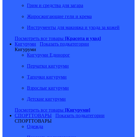
Грим и средства для загара
Жиросжигающие гели и крема
Инструменты для макияжа и ухода за кожей
Посмотреть все товары
[Красота и уход]
Кигуруми
Показать подкатегории
Кигуруми
Кигуруми Единорог
Перчатки кигуруми
Тапочки кигуруми
Взрослые кигуруми
Детские кигуруми
Посмотреть все товары
[Кигуруми]
СПОРТТОВАРЫ
Показать подкатегории
СПОРТТОВАРЫ
Одежда