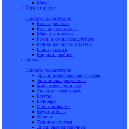
Мячи
Йога и пилатес
Показать подкатегории
Колеса для йоги
Кольца для пилатеса
Мячи для пилатеса
Ремни и комплекты для йоги
Ролики для йоги и пилатеса
Блоки для йоги
Коврики для йоги
Фитнес
Показать подкатегории
Другой инвентарь и аксессуары
Экипировка для фитнеса
Фиксаторы, суппорты
Скандинавская ходьба
Батуты
Бодибары
Степ-платформы
Медицинболы
Обручи
Турники и брусья
Диски балансировочные