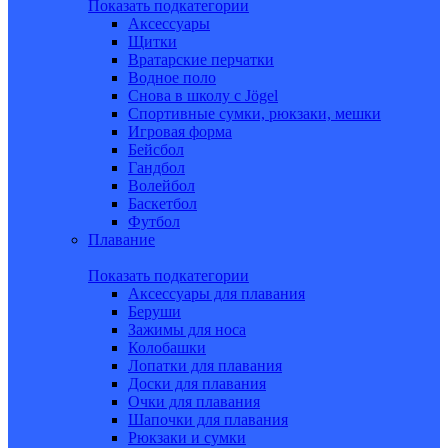
Показать подкатегории
Аксессуары
Щитки
Вратарские перчатки
Водное поло
Снова в школу c Jögel
Спортивные сумки, рюкзаки, мешки
Игровая форма
Бейсбол
Гандбол
Волейбол
Баскетбол
Футбол
Плавание
Показать подкатегории
Аксессуары для плавания
Беруши
Зажимы для носа
Колобашки
Лопатки для плавания
Доски для плавания
Очки для плавания
Шапочки для плавания
Рюкзаки и сумки