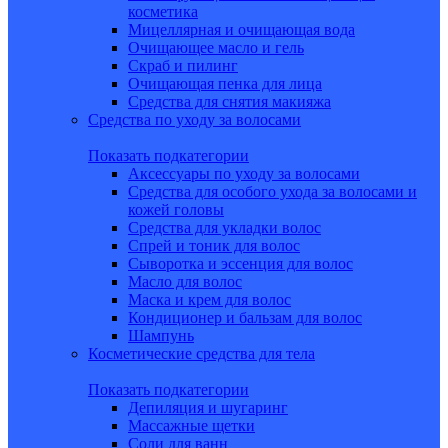
косметика
Мицеллярная и очищающая вода
Очищающее масло и гель
Скраб и пилинг
Очищающая пенка для лица
Средства для снятия макияжа
Средства по уходу за волосами
Показать подкатегории
Аксессуары по уходу за волосами
Средства для особого ухода за волосами и
кожей головы
Средства для укладки волос
Спрей и тоник для волос
Сыворотка и эссенция для волос
Масло для волос
Маска и крем для волос
Кондиционер и бальзам для волос
Шампунь
Косметические средства для тела
Показать подкатегории
Депиляция и шугаринг
Массажные щетки
Соли для ванн