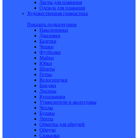
Ласты для плавания
Одежда для плавания
Художественная гимнастика
Показать подкатегории
Наколенники
Джазовки
Балетки
Чешки
Футболки
Майки
Юбки
Шорты
Гетры
Велосипедки
Бриджи
Лосины
Купальники
Утяжелители и аксессуары
Чехлы
Булавы
Ленты
Обмотка для обручей
Обручи
Скакалки