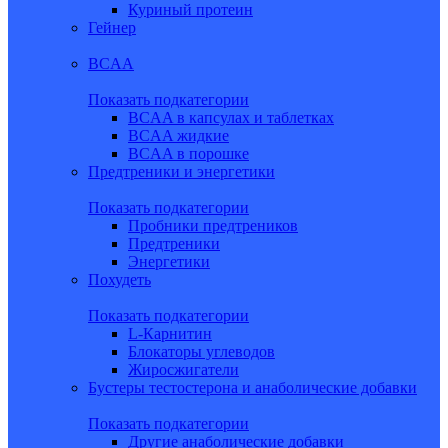
Куриный протеин
Гейнер
BCAA
Показать подкатегории
BCAA в капсулах и таблетках
BCAA жидкие
BCAA в порошке
Предтреники и энергетики
Показать подкатегории
Пробники предтреников
Предтреники
Энергетики
Похудеть
Показать подкатегории
L-Карнитин
Блокаторы углеводов
Жиросжигатели
Бустеры тестостерона и анаболические добавки
Показать подкатегории
Другие анаболические добавки