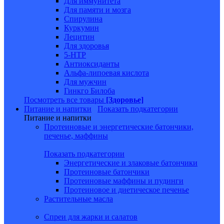
Для иммунитета
Для памяти и мозга
Спирулина
Куркумин
Лецитин
Для здоровья
5-HTP
Антиоксиданты
Альфа-липоевая кислота
Для мужчин
Гинкго Билоба
Посмотреть все товары
[Здоровье]
Питание и напитки
Показать подкатегории
Питание и напитки
Протеиновые и энергетические батончики,
печенье, маффины
Показать подкатегории
Энергетические и злаковые батончики
Протеиновые батончики
Протеиновые маффины и пудинги
Протеиновое и диетическое печенье
Растительные масла
Спреи для жарки и салатов