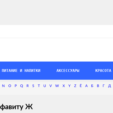
ПИТАНИЕ И НАПИТКИ
АКСЕССУАРЫ
КРАСОТА
N
O
P
Q
R
S
T
U
V
W
X
Y
Z
Ё
А
Б
В
Г
Д
лфавиту Ж