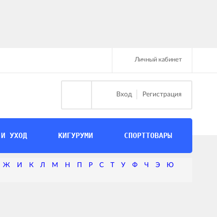
Личный кабинет
Вход
Регистрация
 И УХОД
КИГУРУМИ
СПОРТТОВАРЫ
Ж
И
К
Л
М
Н
П
Р
С
Т
У
Ф
Ч
Э
Ю