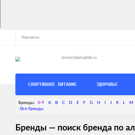
Контакты
trenerizdoma@bk.ru
СПОРТИВНОЕ ПИТАНИЕ
ЗДОРОВЬЕ
0-9
A
B
C
D
E
F
G
H
I
J
K
L
M
Бренды — поиск бренда по а