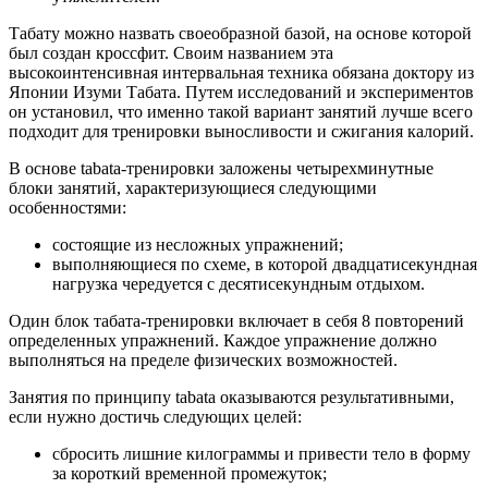
Табату
можно назвать своеобразной базой, на основе которой
был создан кроссфит. Своим названием эта
высокоинтенсивная интервальная техника обязана доктору из
Японии Изуми Табата. Путем исследований и экспериментов
он установил, что именно такой вариант занятий лучше всего
подходит для тренировки выносливости и сжигания калорий.
В основе tabata-тренировки заложены четырехминутные
блоки занятий, характеризующиеся следующими
особенностями:
состоящие
из несложных упражнений;
выполняющиеся
по схеме, в которой двадцатисекундная
нагрузка чередуется с десятисекундным отдыхом.
Один
блок табата-тренировки включает в себя 8 повторений
определенных упражнений. Каждое упражнение должно
выполняться на пределе физических возможностей.
Занятия
по принципу tabata оказываются результативными,
если нужно достичь следующих целей:
сбросить
лишние килограммы и привести тело в форму
за короткий временной промежуток;