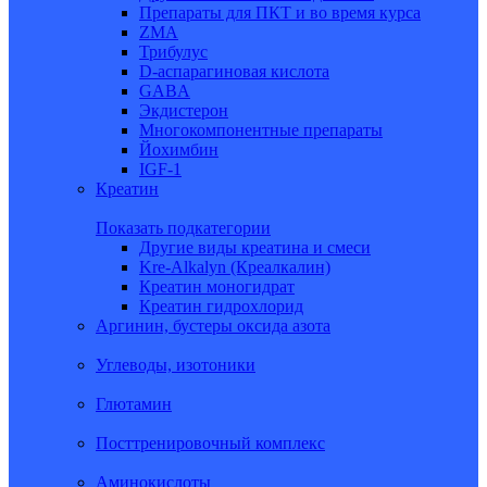
Препараты для ПКТ и во время курса
ZMA
Трибулус
D-аспарагиновая кислота
GABA
Экдистерон
Многокомпонентные препараты
Йохимбин
IGF-1
Креатин
Показать подкатегории
Другие виды креатина и смеси
Kre-Alkalyn (Креалкалин)
Креатин моногидрат
Креатин гидрохлорид
Аргинин, бустеры оксида азота
Углеводы, изотоники
Глютамин
Посттренировочный комплекс
Аминокислоты