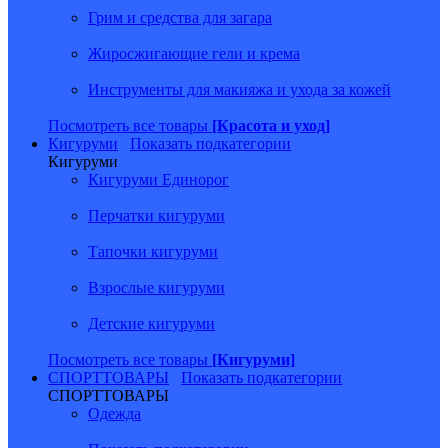
Грим и средства для загара
Жиросжигающие гели и крема
Инструменты для макияжа и ухода за кожей
Посмотреть все товары
[Красота и уход]
Кигуруми
Показать подкатегории
Кигуруми
Кигуруми Единорог
Перчатки кигуруми
Тапочки кигуруми
Взрослые кигуруми
Детские кигуруми
Посмотреть все товары
[Кигуруми]
СПОРТТОВАРЫ
Показать подкатегории
СПОРТТОВАРЫ
Одежда