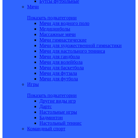
Бутсы футбольные
Мячи
Показать подкатегории
Мячи для водного поло
Медицинболы
Массажные мячи
Мячи гимнастические
Мячи для художественной гимнастики
Мячи для настольного тенниса
Мячи для гандбола
Мячи для волейбола
Мячи для баскетбола
Мячи для футзала
Мячи для футбола
Игры
Показать подкатегории
Другие виды игр
Дартс
Настольные игры
Бадминтон
Настольный теннис
Командный спорт