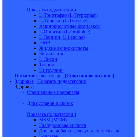
Показать подкатегории
L-Триптофан (L-Tryptophan)
L-Тирозин (L-Tyrosine)
Аминокислотные комплексы
L-Орнитин (L-Ornithine)
L-Лейцин (L-Leucine)
HMB
Жидкие аминокислоты
Бета-аланин
L-Лизин
Таурин
Цитруллин
Посмотреть все товары
[Спортивное питание]
Здоровье
Показать подкатегории
Здоровье
Специальные препараты
Для суставов и связок
Показать подкатегории
MSM (МСМ)
Гиалуроновая кислота
Другие добавки для суставов и связок
Коллаген