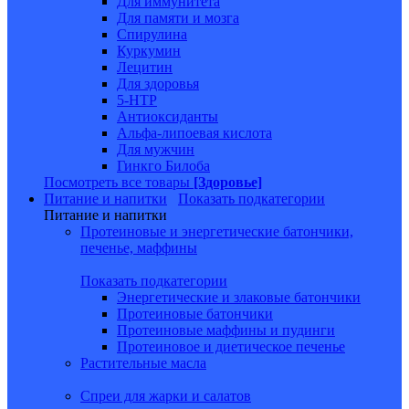
Для иммунитета
Для памяти и мозга
Спирулина
Куркумин
Лецитин
Для здоровья
5-HTP
Антиоксиданты
Альфа-липоевая кислота
Для мужчин
Гинкго Билоба
Посмотреть все товары
[Здоровье]
Питание и напитки
Показать подкатегории
Питание и напитки
Протеиновые и энергетические батончики,
печенье, маффины
Показать подкатегории
Энергетические и злаковые батончики
Протеиновые батончики
Протеиновые маффины и пудинги
Протеиновое и диетическое печенье
Растительные масла
Спреи для жарки и салатов