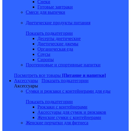
Снеки
Готовые завтраки
Смеси для выпечки
Диетические продукты питания
Показать подкатегории
Десерты диетические
Диетические джемы
Органическая еда
Соусы
Сиропы
Протеиновые и спортивные напитки
Посмотреть все товары
[Питание и напитки]
Аксессуары
Показать подкатегории
Аксессуары
Сумки и рюкзаки с контейнерами для еды
Показать подкатегории
Рюкзаки с контейнерами
Аксессуары для сумок и рюкзаков
Женские сумки с контейнерами
Женские перчатки для фитнеса