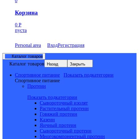
0
Корзина
0
Р
пуста
Personal area
Вход
Регистрация
Каталог товаров
Каталог товаров
Назад
Закрыть
Спортивное питание
Показать подкатегории
Спортивное питание
Протеин
Показать подкатегории
Сывороточный изолят
Растительный протеин
Говяжий протеин
Казеин
Яичный протеин
Сывороточный протеин
Многокомпонентный протеин