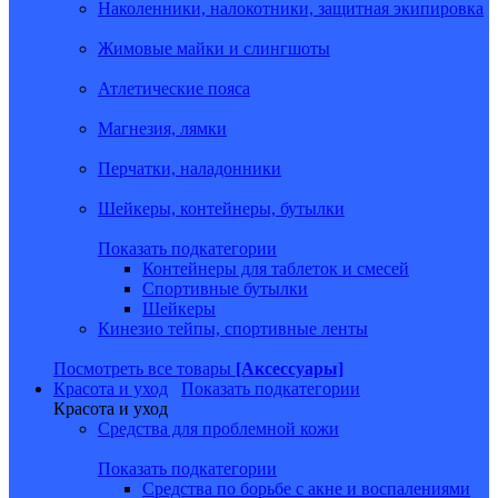
Наколенники, налокотники, защитная экипировка
Жимовые майки и слингшоты
Атлетические пояса
Магнезия, лямки
Перчатки, наладонники
Шейкеры, контейнеры, бутылки
Показать подкатегории
Контейнеры для таблеток и смесей
Спортивные бутылки
Шейкеры
Кинезио тейпы, спортивные ленты
Посмотреть все товары
[Аксессуары]
Красота и уход
Показать подкатегории
Красота и уход
Средства для проблемной кожи
Показать подкатегории
Средства по борьбе с акне и воспалениями