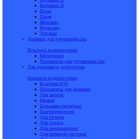
Витамин D
Цинк
Хром
Женские
Мужские
Детские
Добавки для улучшения сна
Показать подкатегории
Мелатонин
Препараты для улучшения сна
Для здоровья и долголетия
Показать подкатегории
Коэнзим Q10
Препараты для женщин
Для зрения
Мумиё
Бальзамы питьевые
Пантогематоген
Для печени
Для сердца
Для пищеварения
Для нервной системы