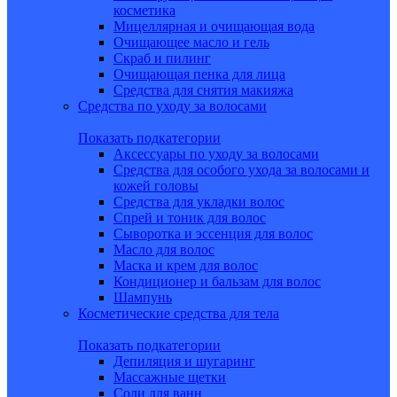
косметика
Мицеллярная и очищающая вода
Очищающее масло и гель
Скраб и пилинг
Очищающая пенка для лица
Средства для снятия макияжа
Средства по уходу за волосами
Показать подкатегории
Аксессуары по уходу за волосами
Средства для особого ухода за волосами и
кожей головы
Средства для укладки волос
Спрей и тоник для волос
Сыворотка и эссенция для волос
Масло для волос
Маска и крем для волос
Кондиционер и бальзам для волос
Шампунь
Косметические средства для тела
Показать подкатегории
Депиляция и шугаринг
Массажные щетки
Соли для ванн