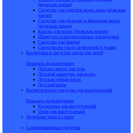
(мужская линия)
Средства для очистки кожи лица (мужская
линия)
Средства для укладки и фиксации волос
(мужская линия)
Краска для волос (мужская линия)
Шампуни и кондиционеры для мужчин
Средства для бритья
Средства по уходу за бородой и усами
Косметика и средства ухода для детей
Показать подкатегории
Детское масло для тела
Детский шампунь для волос
Детская зубная паста
Детский крем
Косметические средства для выступлений
Показать подкатегории
Косметика для выступлений
Грим для выступлений
Лечебные мази и спреи
Солнцезащитные средства