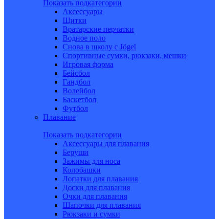
Показать подкатегории
Аксессуары
Щитки
Вратарские перчатки
Водное поло
Снова в школу c Jögel
Спортивные сумки, рюкзаки, мешки
Игровая форма
Бейсбол
Гандбол
Волейбол
Баскетбол
Футбол
Плавание
Показать подкатегории
Аксессуары для плавания
Беруши
Зажимы для носа
Колобашки
Лопатки для плавания
Доски для плавания
Очки для плавания
Шапочки для плавания
Рюкзаки и сумки