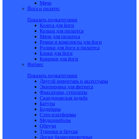
Мячи
Йога и пилатес
Показать подкатегории
Колеса для йоги
Кольца для пилатеса
Мячи для пилатеса
Ремни и комплекты для йоги
Ролики для йоги и пилатеса
Блоки для йоги
Коврики для йоги
Фитнес
Показать подкатегории
Другой инвентарь и аксессуары
Экипировка для фитнеса
Фиксаторы, суппорты
Скандинавская ходьба
Батуты
Бодибары
Степ-платформы
Медицинболы
Обручи
Турники и брусья
Диски балансировочные