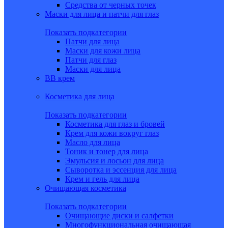
Средства от черных точек
Маски для лица и патчи для глаз
Показать подкатегории
Патчи для лица
Маски для кожи лица
Патчи для глаз
Маски для лица
BB крем
Косметика для лица
Показать подкатегории
Косметика для глаз и бровей
Крем для кожи вокруг глаз
Масло для лица
Тоник и тонер для лица
Эмульсия и лосьон для лица
Сыворотка и эссенция для лица
Крем и гель для лица
Очищающая косметика
Показать подкатегории
Очищающие диски и салфетки
Многофункциональная очищающая