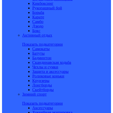
Кикбоксинг
Рукопашный бой
Борьба
Карате
Самбо
Дзюдо
Бокс
Активный отдых
Показать подкатегории
Самокаты
Батуты
Бадминтон
Скандинавская ходьба
Чехлы и сумки
Защита и аксессуары
Роликовые коньки
Круизеры
Лонгборды
Скейтборды
Зимний спорт
Показать подкатегории
Аксессуары
Хоккейная экипировка