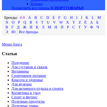
Коньки
Посмотреть все товары
[СПОРТТОВАРЫ]
0-9
A
B
C
D
E
F
G
H
I
J
K
L
M
N
O
P
Q
R
S
T
U
V
W
X
Y
Z
Ё
А
Б
В
Г
Д
Ж
И
К
Л
М
Н
П
Р
С
Т
У
Ф
Ч
Э
Ю
Меню блога
Статьи
Похудение
Для суставов и связок
Витамины
Спортивное питание
Красота и здоровье
Для мужчин
Для активного отдыха и спорта
Косметика и уход
Спорт и фитнес
Полезные продукты
Полезные травы