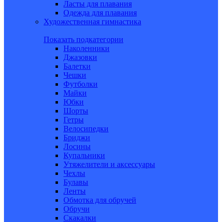
Ласты для плавания
Одежда для плавания
Художественная гимнастика
Показать подкатегории
Наколенники
Джазовки
Балетки
Чешки
Футболки
Майки
Юбки
Шорты
Гетры
Велосипедки
Бриджи
Лосины
Купальники
Утяжелители и аксессуары
Чехлы
Булавы
Ленты
Обмотка для обручей
Обручи
Скакалки