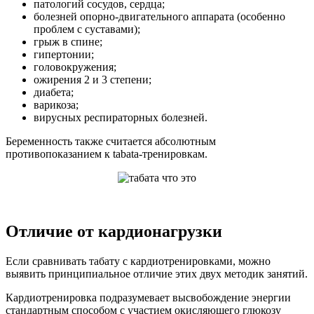
патологий
сосудов, сердца;
болезней
опорно-двигательного аппарата (особенно
проблем с суставами);
грыж
в спине;
гипертонии
;
головокружения
;
ожирения
2 и 3 степени;
диабета
;
варикоза
;
вирусных
респираторных болезней.
Беременность
также считается абсолютным
противопоказанием к tabata-тренировкам.
Отличие от кардионагрузки
Если
сравнивать табату с кардиотренировками, можно
выявить принципиальное отличие этих двух методик занятий.
Кардиотренировка
подразумевает высвобождение энергии
стандартным способом с участием окисляющего глюкозу