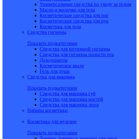
Универсальные средства по уходу за телом
Масло и молочко для тела
Косметические средства для ног
Косметические средства для рук
Косметика для тела
Средства гигиены
Показать подкатегории
Средства для интимной гигиены
Средства для гигиены полости рта
Дезодоранты
Косметическое мыло
Гель для душа
Средства для макияжа
Показать подкатегории
Средства для макияжа губ
Средства для макияжа ногтей
Средства для макияжа лица
Наборы косметики
Косметика для мужчин
Показать подкатегории
Тоники, тонеры и лосьоны для лица