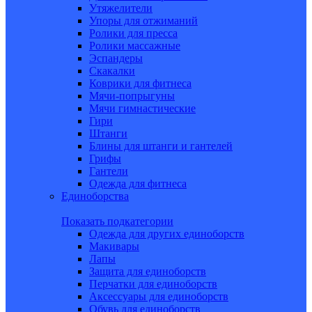
Утяжелители
Упоры для отжиманий
Ролики для пресса
Ролики массажные
Эспандеры
Скакалки
Коврики для фитнеса
Мячи-попрыгуны
Мячи гимнастические
Гири
Штанги
Блины для штанги и гантелей
Грифы
Гантели
Одежда для фитнеса
Единоборства
Показать подкатегории
Одежда для других единоборств
Макивары
Лапы
Защита для единоборств
Перчатки для единоборств
Аксессуары для единоборств
Обувь для единоборств