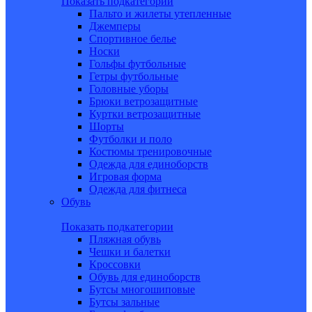
Показать подкатегории
Пальто и жилеты утепленные
Джемперы
Спортивное белье
Носки
Гольфы футбольные
Гетры футбольные
Головные уборы
Брюки ветрозащитные
Куртки ветрозащитные
Шорты
Футболки и поло
Костюмы тренировочные
Одежда для единоборств
Игровая форма
Одежда для фитнеса
Обувь
Показать подкатегории
Пляжная обувь
Чешки и балетки
Кроссовки
Обувь для единоборств
Бутсы многошиповые
Бутсы зальные