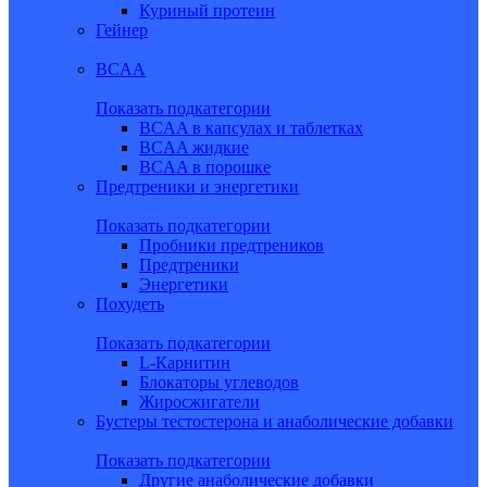
Куриный протеин
Гейнер
BCAA
Показать подкатегории
BCAA в капсулах и таблетках
BCAA жидкие
BCAA в порошке
Предтреники и энергетики
Показать подкатегории
Пробники предтреников
Предтреники
Энергетики
Похудеть
Показать подкатегории
L-Карнитин
Блокаторы углеводов
Жиросжигатели
Бустеры тестостерона и анаболические добавки
Показать подкатегории
Другие анаболические добавки