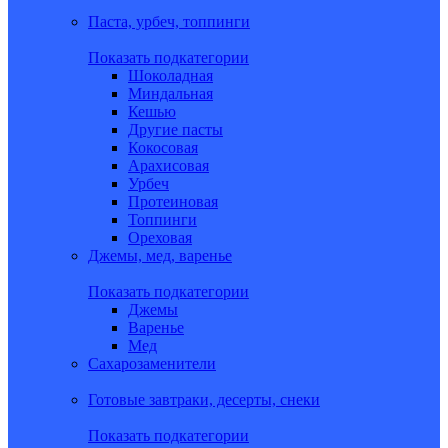
Паста, урбеч, топпинги
Показать подкатегории
Шоколадная
Миндальная
Кешью
Другие пасты
Кокосовая
Арахисовая
Урбеч
Протеиновая
Топпинги
Ореховая
Джемы, мед, варенье
Показать подкатегории
Джемы
Варенье
Мед
Сахарозаменители
Готовые завтраки, десерты, снеки
Показать подкатегории