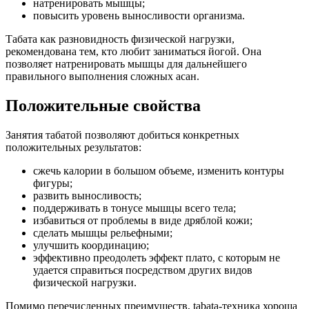
натренировать
мышцы;
повысить
уровень выносливости организма.
Табата
как разновидность физической нагрузки,
рекомендована тем, кто любит заниматься йогой. Она
позволяет натренировать мышцы для дальнейшего
правильного выполнения сложных асан.
Положительные свойства
Занятия
табатой позволяют добиться конкретных
положительных результатов:
сжечь
калории в большом объеме, изменить контуры
фигуры;
развить
выносливость;
поддерживать
в тонусе мышцы всего тела;
избавиться
от проблемы в виде дряблой кожи;
сделать
мышцы рельефными;
улучшить
координацию;
эффективно
преодолеть эффект плато, с которым не
удается справиться посредством других видов
физической нагрузки.
Помимо
перечисленных преимуществ, tabata-техника хороша