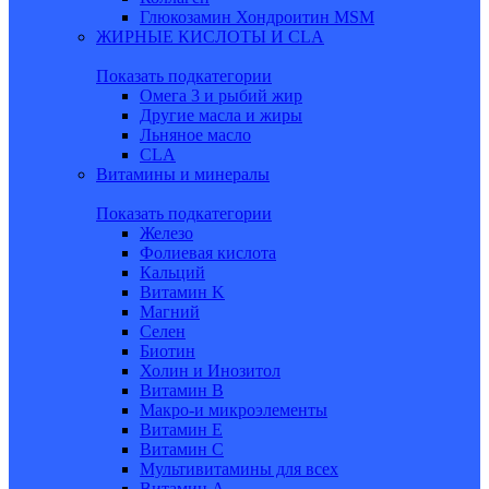
Глюкозамин Хондроитин MSM
ЖИРНЫЕ КИСЛОТЫ И CLA
Показать подкатегории
Омега 3 и рыбий жир
Другие масла и жиры
Льняное масло
CLA
Витамины и минералы
Показать подкатегории
Железо
Фолиевая кислота
Кальций
Витамин K
Магний
Селен
Биотин
Холин и Инозитол
Витамин B
Макро-и микроэлементы
Витамин Е
Витамин С
Мультивитамины для всех
Витамин A