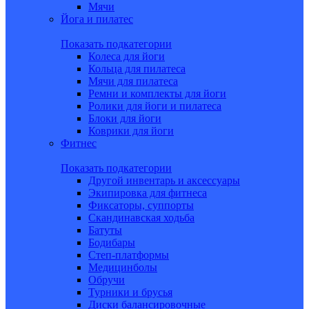
Мячи
Йога и пилатес
Показать подкатегории
Колеса для йоги
Кольца для пилатеса
Мячи для пилатеса
Ремни и комплекты для йоги
Ролики для йоги и пилатеса
Блоки для йоги
Коврики для йоги
Фитнес
Показать подкатегории
Другой инвентарь и аксессуары
Экипировка для фитнеса
Фиксаторы, суппорты
Скандинавская ходьба
Батуты
Бодибары
Степ-платформы
Медицинболы
Обручи
Турники и брусья
Диски балансировочные