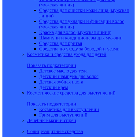
(мужская линия)
Средства для очистки кожи лица (мужская
линия)
Средства для укладки и фиксации волос
(мужская линия)
Краска для волос (мужская линия)
Шампуни и кондиционеры для мужчин
Средства для бритья
Средства по уходу за бородой и усами
Косметика и средства ухода для детей
Показать подкатегории
Детское масло для тела
Детский шампунь для волос
Детская зубная паста
Детский крем
Косметические средства для выступлений
Показать подкатегории
Косметика для выступлений
Грим для выступлений
Лечебные мази и спреи
Солнцезащитные средства