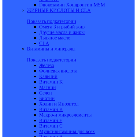
Глюкозамин Хондроитин MSM
ЖИРНЫЕ КИСЛОТЫ И CLA
Показать подкатегории
Омега 3 и рыбий жир
Другие масла и жиры
Льняное масло
CLA
Витамины и минералы
Показать подкатегории
Железо
Фолиевая кислота
Кальций
Витамин K
Магний
Селен
Биотин
Холин и Инозитол
Витамин B
Макро-и микроэлементы
Витамин Е
Витамин С
Мультивитамины для всех
Витамин A