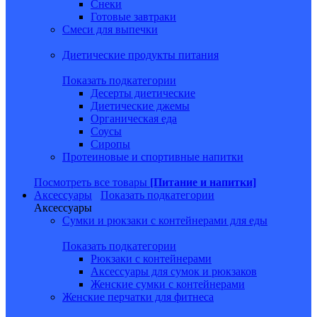
Снеки
Готовые завтраки
Смеси для выпечки
Диетические продукты питания
Показать подкатегории
Десерты диетические
Диетические джемы
Органическая еда
Соусы
Сиропы
Протеиновые и спортивные напитки
Посмотреть все товары
[Питание и напитки]
Аксессуары
Показать подкатегории
Аксессуары
Сумки и рюкзаки с контейнерами для еды
Показать подкатегории
Рюкзаки с контейнерами
Аксессуары для сумок и рюкзаков
Женские сумки с контейнерами
Женские перчатки для фитнеса