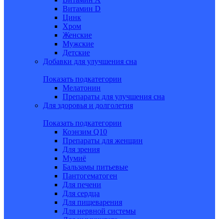
Витамин D
Цинк
Хром
Женские
Мужские
Детские
Добавки для улучшения сна
Показать подкатегории
Мелатонин
Препараты для улучшения сна
Для здоровья и долголетия
Показать подкатегории
Коэнзим Q10
Препараты для женщин
Для зрения
Мумиё
Бальзамы питьевые
Пантогематоген
Для печени
Для сердца
Для пищеварения
Для нервной системы