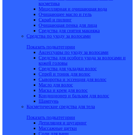
косметика
Мицеллярная и очищающая вода
Очищающее масло и гель
Скраб и пилинг
Очищающая пенка для лица
Средства для снятия макияжа
Средства по уходу за волосами
Показать подкатегории
Аксессуары по уходу за волосами
Средства для особого ухода за волосами и
кожей головы
Средства для укладки волос
Спрей и тоник для волос
Сыворотка и эссенция для волос
Масло для волос
Маска и крем для волос
Кондиционер и бальзам для волос
Шампунь
Косметические средства для тела
Показать подкатегории
Депиляция и шугаринг
Массажные щетки
Соли для ванн