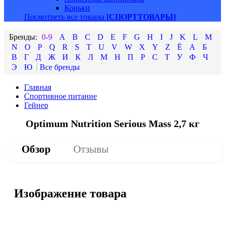
Коньки
Посмотреть все товары
[СПОРТТОВАРЫ]
0-9
A
B
C
D
E
F
G
H
I
J
K
L
M
N
O
P
Q
R
S
T
U
V
W
X
Y
Z
Ё
А
Б
В
Г
Д
Ж
И
К
Л
М
Н
П
Р
С
Т
У
Ф
Ч
Э
Ю
Главная
Спортивное питание
Гейнер
Optimum Nutrition Serious Mass 2,7 кг
Обзор
Отзывы
Изображение товара