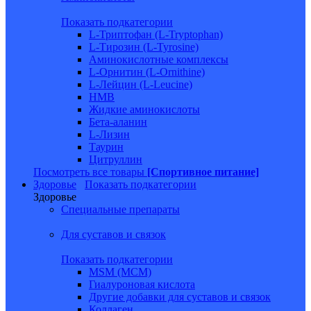
Показать подкатегории
L-Триптофан (L-Tryptophan)
L-Тирозин (L-Tyrosine)
Аминокислотные комплексы
L-Орнитин (L-Ornithine)
L-Лейцин (L-Leucine)
HMB
Жидкие аминокислоты
Бета-аланин
L-Лизин
Таурин
Цитруллин
Посмотреть все товары
[Спортивное питание]
Здоровье
Показать подкатегории
Здоровье
Специальные препараты
Для суставов и связок
Показать подкатегории
MSM (МСМ)
Гиалуроновая кислота
Другие добавки для суставов и связок
Коллаген