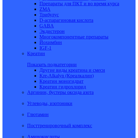
Препараты для ПКТ и во время курса
ZMA
Трибулус
D-аспарагиновая кислота
GABA
Экдистерон
Многокомпонентные препараты
Йохимбин
IGF-1
Креатин
Показать подкатегории
Другие виды креатина и смеси
Kre-Alkalyn (Креалкалин)
Креатин моногидрат
Креатин гидрохлорид
Аргинин, бустеры оксида азота
Углеводы, изотоники
Глютамин
Посттренировочный комплекс
Аминокислоты