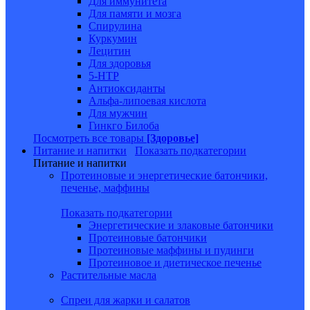
Для иммунитета
Для памяти и мозга
Спирулина
Куркумин
Лецитин
Для здоровья
5-HTP
Антиоксиданты
Альфа-липоевая кислота
Для мужчин
Гинкго Билоба
Посмотреть все товары
[Здоровье]
Питание и напитки
Показать подкатегории
Питание и напитки
Протеиновые и энергетические батончики,
печенье, маффины
Показать подкатегории
Энергетические и злаковые батончики
Протеиновые батончики
Протеиновые маффины и пудинги
Протеиновое и диетическое печенье
Растительные масла
Спреи для жарки и салатов