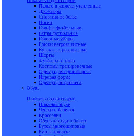
Показать подкатегории
Пальто и жилеты утепленные
Джемперы
Спортивное белье
Носки
Гольфы футбольные
Гетры футбольные
Головные уборы
Брюки ветрозащитные
Куртки ветрозащитные
Шорты
Футболки и поло
Костюмы тренировочные
Одежда для единоборств
Игровая форма
Одежда для фитнеса
Обувь
Показать подкатегории
Пляжная обувь
Чешки и балетки
Кроссовки
Обувь для единоборств
Бутсы многошиповые
Бутсы зальные