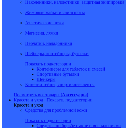
Наколенники, налокотники, защитная экипировка
Жимовые майки и слингшоты
Атлетические пояса
Магнезия, лямки
Перчатки, наладонники
Шейкеры, контейнеры, бутылки
Показать подкатегории
Контейнеры для таблеток и смесей
Спортивные бутылки
Шейкеры
Кинезио тейпы, спортивные ленты
Посмотреть все товары
[Аксессуары]
Красота и уход
Показать подкатегории
Красота и уход
Средства для проблемной кожи
Показать подкатегории
Средства по борьбе с акне и воспалениями