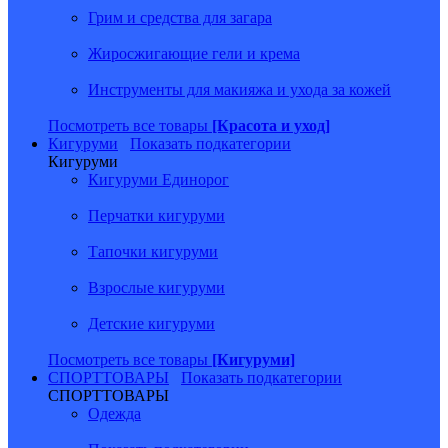
Грим и средства для загара
Жиросжигающие гели и крема
Инструменты для макияжа и ухода за кожей
Посмотреть все товары
[Красота и уход]
Кигуруми
Показать подкатегории
Кигуруми
Кигуруми Единорог
Перчатки кигуруми
Тапочки кигуруми
Взрослые кигуруми
Детские кигуруми
Посмотреть все товары
[Кигуруми]
СПОРТТОВАРЫ
Показать подкатегории
СПОРТТОВАРЫ
Одежда