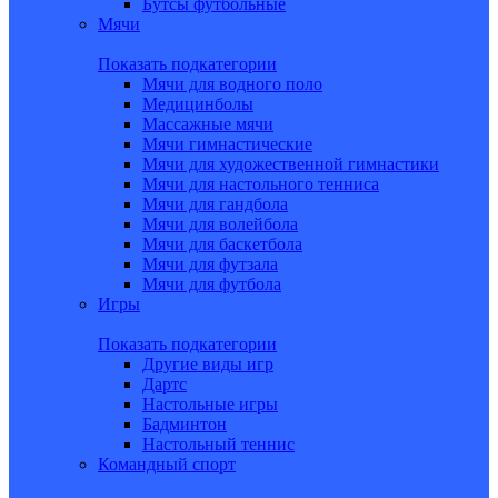
Бутсы футбольные
Мячи
Показать подкатегории
Мячи для водного поло
Медицинболы
Массажные мячи
Мячи гимнастические
Мячи для художественной гимнастики
Мячи для настольного тенниса
Мячи для гандбола
Мячи для волейбола
Мячи для баскетбола
Мячи для футзала
Мячи для футбола
Игры
Показать подкатегории
Другие виды игр
Дартс
Настольные игры
Бадминтон
Настольный теннис
Командный спорт