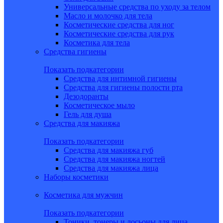
Универсальные средства по уходу за телом
Масло и молочко для тела
Косметические средства для ног
Косметические средства для рук
Косметика для тела
Средства гигиены
Показать подкатегории
Средства для интимной гигиены
Средства для гигиены полости рта
Дезодоранты
Косметическое мыло
Гель для душа
Средства для макияжа
Показать подкатегории
Средства для макияжа губ
Средства для макияжа ногтей
Средства для макияжа лица
Наборы косметики
Косметика для мужчин
Показать подкатегории
Тоники, тонеры и лосьоны для лица