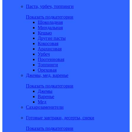
Паста, урбеч, топпинги
Показать подкатегории
Шоколадная
Миндальная
Кешью
Другие пасты
Кокосовая
Арахисовая
Урбеч
Протеиновая
Топпинги
Ореховая
Джемы, мед, варенье
Показать подкатегории
Джемы
Варенье
Мед
Сахарозаменители
Готовые завтраки, десерты, снеки
Показать подкатегории