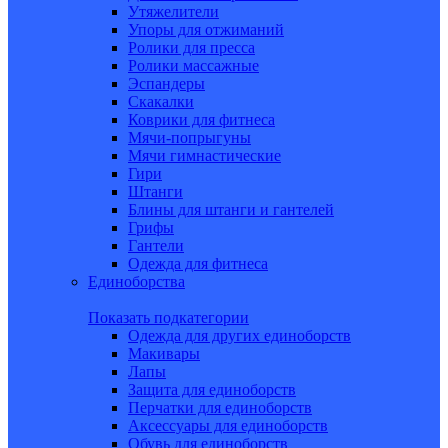
Утяжелители
Упоры для отжиманий
Ролики для пресса
Ролики массажные
Эспандеры
Скакалки
Коврики для фитнеса
Мячи-попрыгуны
Мячи гимнастические
Гири
Штанги
Блины для штанги и гантелей
Грифы
Гантели
Одежда для фитнеса
Единоборства
Показать подкатегории
Одежда для других единоборств
Макивары
Лапы
Защита для единоборств
Перчатки для единоборств
Аксессуары для единоборств
Обувь для единоборств