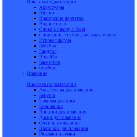
Показать подкатегории
Аксессуары
Щитки
Вратарские перчатки
Водное поло
Снова в школу c Jögel
Спортивные сумки, рюкзаки, мешки
Игровая форма
Бейсбол
Гандбол
Волейбол
Баскетбол
Футбол
Плавание
Показать подкатегории
Аксессуары для плавания
Беруши
Зажимы для носа
Колобашки
Лопатки для плавания
Доски для плавания
Очки для плавания
Шапочки для плавания
Рюкзаки и сумки