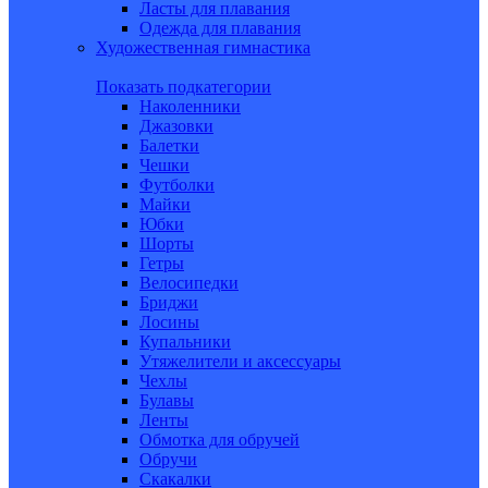
Ласты для плавания
Одежда для плавания
Художественная гимнастика
Показать подкатегории
Наколенники
Джазовки
Балетки
Чешки
Футболки
Майки
Юбки
Шорты
Гетры
Велосипедки
Бриджи
Лосины
Купальники
Утяжелители и аксессуары
Чехлы
Булавы
Ленты
Обмотка для обручей
Обручи
Скакалки