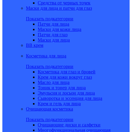
Средства от черных точек
Маски для лица и патчи для глаз
Показать подкатегории
Патчи для лица
Маски для кожи лица
Патчи для глаз
Маски для лица
BB крем
Косметика для лица
Показать подкатегории
Косметика для глаз и бровей
Крем для кожи вокруг глаз
Масло для лица
Тоник и тонер для лица
Эмульсия и лосьон для лица
Сыворотка и эссенция для лица
Крем и гель для лица
Очищающая косметика
Показать подкатегории
Очищающие диски и салфетки
Многофункциональная очищающая