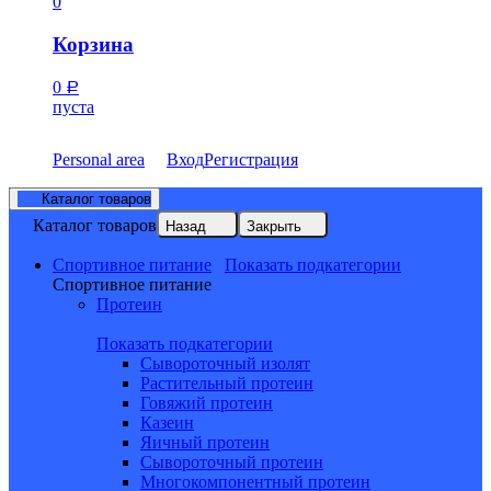
0
Корзина
0
Р
пуста
Personal area
Вход
Регистрация
Каталог товаров
Каталог товаров
Назад
Закрыть
Спортивное питание
Показать подкатегории
Спортивное питание
Протеин
Показать подкатегории
Сывороточный изолят
Растительный протеин
Говяжий протеин
Казеин
Яичный протеин
Сывороточный протеин
Многокомпонентный протеин