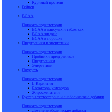
Куриный протеин
Гейнер
BCAA
Показать подкатегории
BCAA в капсулах и таблетках
BCAA жидкие
BCAA в порошке
Предтреники и энергетики
Показать подкатегории
Пробники предтреников
Предтреники
Энергетики
Похудеть
Показать подкатегории
L-Карнитин
Блокаторы углеводов
Жиросжигатели
Бустеры тестостерона и анаболические добавки
Показать подкатегории
Другие анаболические добавки