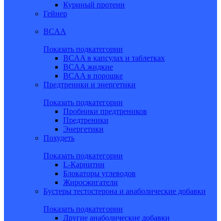
Куриный протеин
Гейнер
BCAA
Показать подкатегории
BCAA в капсулах и таблетках
BCAA жидкие
BCAA в порошке
Предтреники и энергетики
Показать подкатегории
Пробники предтреников
Предтреники
Энергетики
Похудеть
Показать подкатегории
L-Карнитин
Блокаторы углеводов
Жиросжигатели
Бустеры тестостерона и анаболические добавки
Показать подкатегории
Другие анаболические добавки