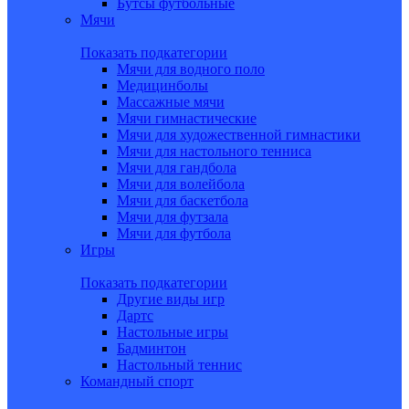
Бутсы футбольные
Мячи
Показать подкатегории
Мячи для водного поло
Медицинболы
Массажные мячи
Мячи гимнастические
Мячи для художественной гимнастики
Мячи для настольного тенниса
Мячи для гандбола
Мячи для волейбола
Мячи для баскетбола
Мячи для футзала
Мячи для футбола
Игры
Показать подкатегории
Другие виды игр
Дартс
Настольные игры
Бадминтон
Настольный теннис
Командный спорт