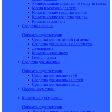
Универсальные средства по уходу за телом
Масло и молочко для тела
Косметические средства для ног
Косметические средства для рук
Косметика для тела
Средства гигиены
Показать подкатегории
Средства для интимной гигиены
Средства для гигиены полости рта
Дезодоранты
Косметическое мыло
Гель для душа
Средства для макияжа
Показать подкатегории
Средства для макияжа губ
Средства для макияжа ногтей
Средства для макияжа лица
Наборы косметики
Косметика для мужчин
Показать подкатегории
Тоники, тонеры и лосьоны для лица