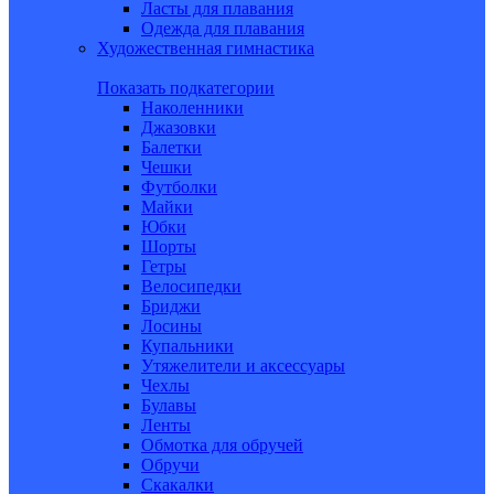
Ласты для плавания
Одежда для плавания
Художественная гимнастика
Показать подкатегории
Наколенники
Джазовки
Балетки
Чешки
Футболки
Майки
Юбки
Шорты
Гетры
Велосипедки
Бриджи
Лосины
Купальники
Утяжелители и аксессуары
Чехлы
Булавы
Ленты
Обмотка для обручей
Обручи
Скакалки