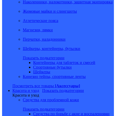
Наколенники, налокотники, защитная экипировка
Жимовые майки и слингшоты
Атлетические пояса
Магнезия, лямки
Перчатки, наладонники
Шейкеры, контейнеры, бутылки
Показать подкатегории
Контейнеры для таблеток и смесей
Спортивные бутылки
Шейкеры
Кинезио тейпы, спортивные ленты
Посмотреть все товары
[Аксессуары]
Красота и уход
Показать подкатегории
Красота и уход
Средства для проблемной кожи
Показать подкатегории
Средства по борьбе с акне и воспалениями