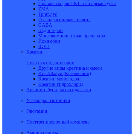
Препараты для ПКТ и во время курса
ZMA
Трибулус
D-аспарагиновая кислота
GABA
Экдистерон
Многокомпонентные препараты
Йохимбин
IGF-1
Креатин
Показать подкатегории
Другие виды креатина и смеси
Kre-Alkalyn (Креалкалин)
Креатин моногидрат
Креатин гидрохлорид
Аргинин, бустеры оксида азота
Углеводы, изотоники
Глютамин
Посттренировочный комплекс
Аминокислоты