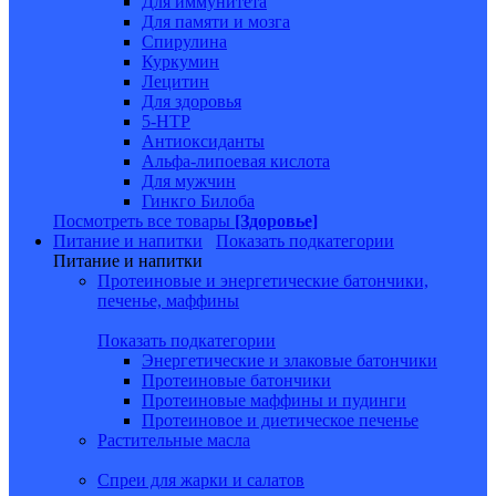
Для иммунитета
Для памяти и мозга
Спирулина
Куркумин
Лецитин
Для здоровья
5-HTP
Антиоксиданты
Альфа-липоевая кислота
Для мужчин
Гинкго Билоба
Посмотреть все товары
[Здоровье]
Питание и напитки
Показать подкатегории
Питание и напитки
Протеиновые и энергетические батончики,
печенье, маффины
Показать подкатегории
Энергетические и злаковые батончики
Протеиновые батончики
Протеиновые маффины и пудинги
Протеиновое и диетическое печенье
Растительные масла
Спреи для жарки и салатов