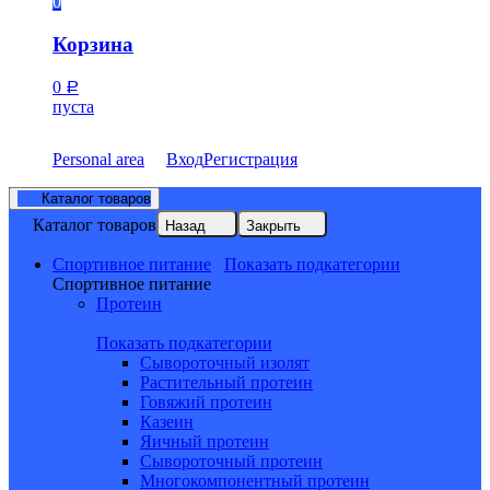
0
Корзина
0
Р
пуста
Personal area
Вход
Регистрация
Каталог товаров
Каталог товаров
Назад
Закрыть
Спортивное питание
Показать подкатегории
Спортивное питание
Протеин
Показать подкатегории
Сывороточный изолят
Растительный протеин
Говяжий протеин
Казеин
Яичный протеин
Сывороточный протеин
Многокомпонентный протеин