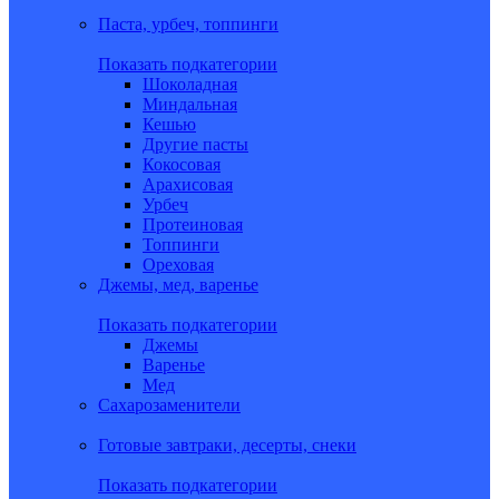
Паста, урбеч, топпинги
Показать подкатегории
Шоколадная
Миндальная
Кешью
Другие пасты
Кокосовая
Арахисовая
Урбеч
Протеиновая
Топпинги
Ореховая
Джемы, мед, варенье
Показать подкатегории
Джемы
Варенье
Мед
Сахарозаменители
Готовые завтраки, десерты, снеки
Показать подкатегории