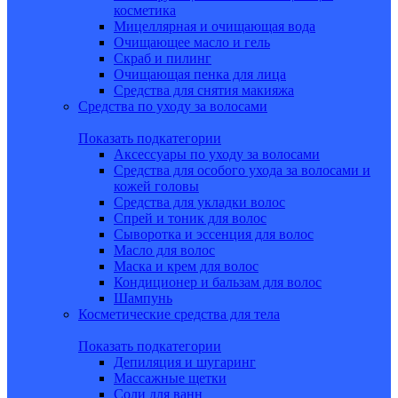
косметика
Мицеллярная и очищающая вода
Очищающее масло и гель
Скраб и пилинг
Очищающая пенка для лица
Средства для снятия макияжа
Средства по уходу за волосами
Показать подкатегории
Аксессуары по уходу за волосами
Средства для особого ухода за волосами и
кожей головы
Средства для укладки волос
Спрей и тоник для волос
Сыворотка и эссенция для волос
Масло для волос
Маска и крем для волос
Кондиционер и бальзам для волос
Шампунь
Косметические средства для тела
Показать подкатегории
Депиляция и шугаринг
Массажные щетки
Соли для ванн