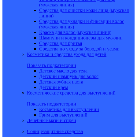
(мужская линия)
Средства для очистки кожи лица (мужская
линия)
Средства для укладки и фиксации волос
(мужская линия)
Краска для волос (мужская линия)
Шампуни и кондиционеры для мужчин
Средства для бритья
Средства по уходу за бородой и усами
Косметика и средства ухода для детей
Показать подкатегории
Детское масло для тела
Детский шампунь для волос
Детская зубная паста
Детский крем
Косметические средства для выступлений
Показать подкатегории
Косметика для выступлений
Грим для выступлений
Лечебные мази и спреи
Солнцезащитные средства