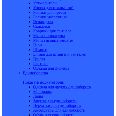
Утяжелители
Упоры для отжиманий
Ролики для пресса
Ролики массажные
Эспандеры
Скакалки
Коврики для фитнеса
Мячи-попрыгуны
Мячи гимнастические
Гири
Штанги
Блины для штанги и гантелей
Грифы
Гантели
Одежда для фитнеса
Единоборства
Показать подкатегории
Одежда для других единоборств
Макивары
Лапы
Защита для единоборств
Перчатки для единоборств
Аксессуары для единоборств
Обувь для единоборств