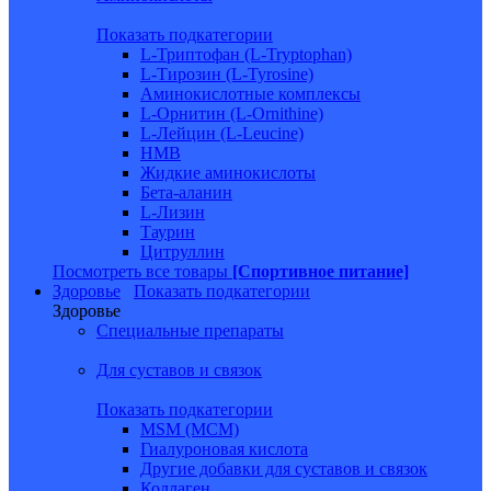
Показать подкатегории
L-Триптофан (L-Tryptophan)
L-Тирозин (L-Tyrosine)
Аминокислотные комплексы
L-Орнитин (L-Ornithine)
L-Лейцин (L-Leucine)
HMB
Жидкие аминокислоты
Бета-аланин
L-Лизин
Таурин
Цитруллин
Посмотреть все товары
[Спортивное питание]
Здоровье
Показать подкатегории
Здоровье
Специальные препараты
Для суставов и связок
Показать подкатегории
MSM (МСМ)
Гиалуроновая кислота
Другие добавки для суставов и связок
Коллаген