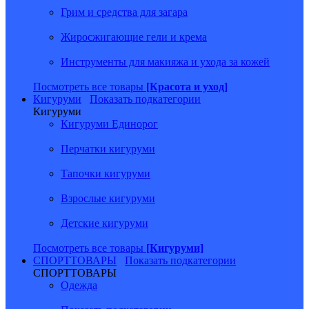
Грим и средства для загара
Жиросжигающие гели и крема
Инструменты для макияжа и ухода за кожей
Посмотреть все товары
[Красота и уход]
Кигуруми
Показать подкатегории
Кигуруми
Кигуруми Единорог
Перчатки кигуруми
Тапочки кигуруми
Взрослые кигуруми
Детские кигуруми
Посмотреть все товары
[Кигуруми]
СПОРТТОВАРЫ
Показать подкатегории
СПОРТТОВАРЫ
Одежда