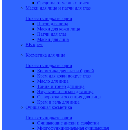
Средства от черных точек
Маски для лица и патчи для глаз
Показать подкатегории
Патчи для лица
Маски для кожи лица
Патчи для глаз
Маски для лица
BB крем
Косметика для лица
Показать подкатегории
Косметика для глаз и бровей
Крем для кожи вокруг глаз
Масло для лица
Тоник и тонер для лица
Эмульсия и лосьон для лица
Сыворотка и эссенция для лица
Крем и гель для лица
Очищающая косметика
Показать подкатегории
Очищающие диски и салфетки
Многофункциональная очищающая