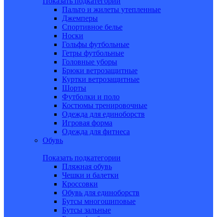
Показать подкатегории
Пальто и жилеты утепленные
Джемперы
Спортивное белье
Носки
Гольфы футбольные
Гетры футбольные
Головные уборы
Брюки ветрозащитные
Куртки ветрозащитные
Шорты
Футболки и поло
Костюмы тренировочные
Одежда для единоборств
Игровая форма
Одежда для фитнеса
Обувь
Показать подкатегории
Пляжная обувь
Чешки и балетки
Кроссовки
Обувь для единоборств
Бутсы многошиповые
Бутсы зальные