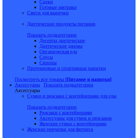
Снеки
Готовые завтраки
Смеси для выпечки
Диетические продукты питания
Показать подкатегории
Десерты диетические
Диетические джемы
Органическая еда
Соусы
Сиропы
Протеиновые и спортивные напитки
Посмотреть все товары
[Питание и напитки]
Аксессуары
Показать подкатегории
Аксессуары
Сумки и рюкзаки с контейнерами для еды
Показать подкатегории
Рюкзаки с контейнерами
Аксессуары для сумок и рюкзаков
Женские сумки с контейнерами
Женские перчатки для фитнеса