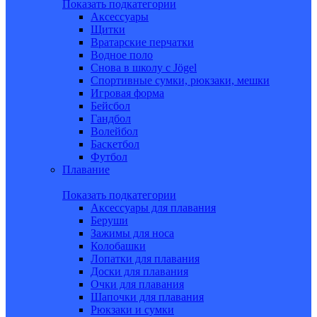
Показать подкатегории
Аксессуары
Щитки
Вратарские перчатки
Водное поло
Снова в школу c Jögel
Спортивные сумки, рюкзаки, мешки
Игровая форма
Бейсбол
Гандбол
Волейбол
Баскетбол
Футбол
Плавание
Показать подкатегории
Аксессуары для плавания
Беруши
Зажимы для носа
Колобашки
Лопатки для плавания
Доски для плавания
Очки для плавания
Шапочки для плавания
Рюкзаки и сумки