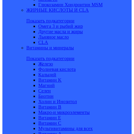
Глюкозамин Хондроитин MSM
ЖИРНЫЕ КИСЛОТЫ И CLA
Показать подкатегории
Омега 3 и рыбий жир
Другие масла и жиры
Льняное масло
CLA
Витамины и минералы
Показать подкатегории
Железо
Фолиевая кислота
Кальций
Витамин K
Магний
Селен
Биотин
Холин и Инозитол
Витамин B
Макро-и микроэлементы
Витамин Е
Витамин С
Мультивитамины для всех
Витамин A