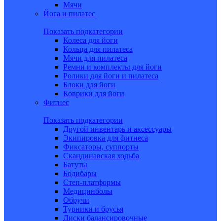
Мячи
Йога и пилатес
Показать подкатегории
Колеса для йоги
Кольца для пилатеса
Мячи для пилатеса
Ремни и комплекты для йоги
Ролики для йоги и пилатеса
Блоки для йоги
Коврики для йоги
Фитнес
Показать подкатегории
Другой инвентарь и аксессуары
Экипировка для фитнеса
Фиксаторы, суппорты
Скандинавская ходьба
Батуты
Бодибары
Степ-платформы
Медицинболы
Обручи
Турники и брусья
Диски балансировочные