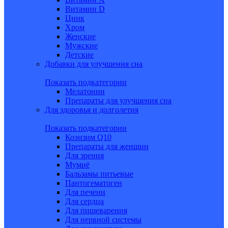
Витамин D
Цинк
Хром
Женские
Мужские
Детские
Добавки для улучшения сна
Показать подкатегории
Мелатонин
Препараты для улучшения сна
Для здоровья и долголетия
Показать подкатегории
Коэнзим Q10
Препараты для женщин
Для зрения
Мумиё
Бальзамы питьевые
Пантогематоген
Для печени
Для сердца
Для пищеварения
Для нервной системы