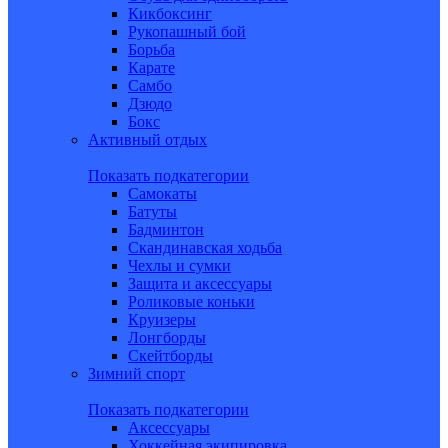
Кикбоксинг
Рукопашный бой
Борьба
Карате
Самбо
Дзюдо
Бокс
Активный отдых
Показать подкатегории
Самокаты
Батуты
Бадминтон
Скандинавская ходьба
Чехлы и сумки
Защита и аксессуары
Роликовые коньки
Круизеры
Лонгборды
Скейтборды
Зимний спорт
Показать подкатегории
Аксессуары
Хоккейная экипировка