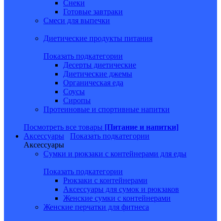
Снеки
Готовые завтраки
Смеси для выпечки
Диетические продукты питания
Показать подкатегории
Десерты диетические
Диетические джемы
Органическая еда
Соусы
Сиропы
Протеиновые и спортивные напитки
Посмотреть все товары
[Питание и напитки]
Аксессуары
Показать подкатегории
Аксессуары
Сумки и рюкзаки с контейнерами для еды
Показать подкатегории
Рюкзаки с контейнерами
Аксессуары для сумок и рюкзаков
Женские сумки с контейнерами
Женские перчатки для фитнеса