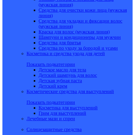
(мужская линия)
Средства для очистки кожи лица (мужская
линия)
Средства для укладки и фиксации волос
(мужская линия)
Краска для волос (мужская линия)
Шампуни и кондиционеры для мужчин
Средства для бритья
Средства по уходу за бородой и усами
Косметика и средства ухода для детей
Показать подкатегории
Детское масло для тела
Детский шампунь для волос
Детская зубная паста
Детский крем
Косметические средства для выступлений
Показать подкатегории
Косметика для выступлений
Грим для выступлений
Лечебные мази и спреи
Солнцезащитные средства