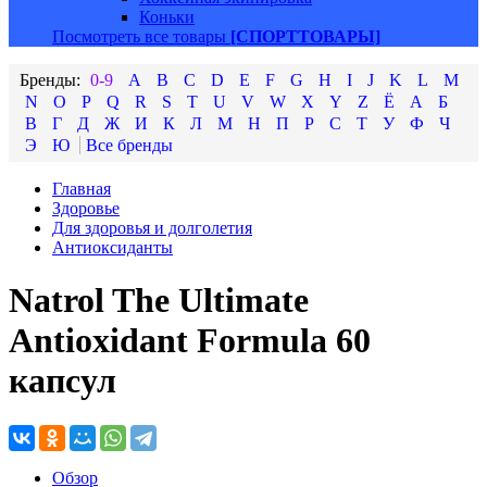
Коньки
Посмотреть все товары
[СПОРТТОВАРЫ]
0-9
A
B
C
D
E
F
G
H
I
J
K
L
M
N
O
P
Q
R
S
T
U
V
W
X
Y
Z
Ё
А
Б
В
Г
Д
Ж
И
К
Л
М
Н
П
Р
С
Т
У
Ф
Ч
Э
Ю
Главная
Здоровье
Для здоровья и долголетия
Антиоксиданты
Natrol The Ultimate
Antioxidant Formula 60
капсул
Обзор