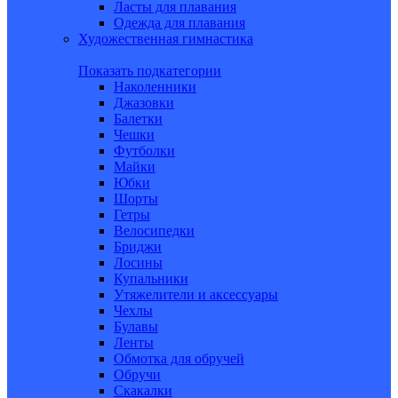
Ласты для плавания
Одежда для плавания
Художественная гимнастика
Показать подкатегории
Наколенники
Джазовки
Балетки
Чешки
Футболки
Майки
Юбки
Шорты
Гетры
Велосипедки
Бриджи
Лосины
Купальники
Утяжелители и аксессуары
Чехлы
Булавы
Ленты
Обмотка для обручей
Обручи
Скакалки