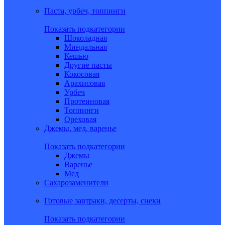
Паста, урбеч, топпинги
Показать подкатегории
Шоколадная
Миндальная
Кешью
Другие пасты
Кокосовая
Арахисовая
Урбеч
Протеиновая
Топпинги
Ореховая
Джемы, мед, варенье
Показать подкатегории
Джемы
Варенье
Мед
Сахарозаменители
Готовые завтраки, десерты, снеки
Показать подкатегории