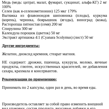
Медь (медь: цитрат, малат, фумарат, сукцинат, альфа-КГ) 2 мг
100%
Селен (как я-селенометионин) 125 мкг 179%
Вытяжка из флавоноидов шиповника (плоды), куркума
(корень), черника, боярышник (ягоды), виноград (кожа),
Расторопша пятнистая (семя) 200 мг
Спирулина 300 мг
Календула порошок (цветок) 50 мг
Экстракт артишока 4:1 (Cyanara Scolymus) (лист) 50 мг
Другие ингредиенты:
Желатин, диоксид кремния, стеарат магния.
НЕ содержит: дрожжи, пшеница, кукуруза, молоко, яичные
продукты, глютен, искусственных красителей, не добавления
сахара, крахмала и консервантов.
Рекомендации по применению:
Принимать по 2 капсулы, один раз в день, во время еды.
Производитель оставляет за собой право изменить внешний
вид упаковки, состав продукта, вкусовые добавки и его