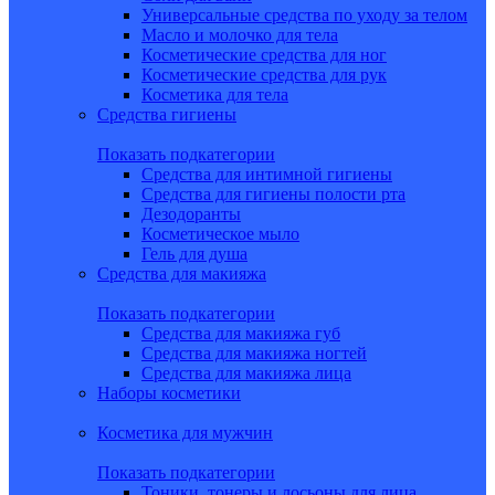
Универсальные средства по уходу за телом
Масло и молочко для тела
Косметические средства для ног
Косметические средства для рук
Косметика для тела
Средства гигиены
Показать подкатегории
Средства для интимной гигиены
Средства для гигиены полости рта
Дезодоранты
Косметическое мыло
Гель для душа
Средства для макияжа
Показать подкатегории
Средства для макияжа губ
Средства для макияжа ногтей
Средства для макияжа лица
Наборы косметики
Косметика для мужчин
Показать подкатегории
Тоники, тонеры и лосьоны для лица