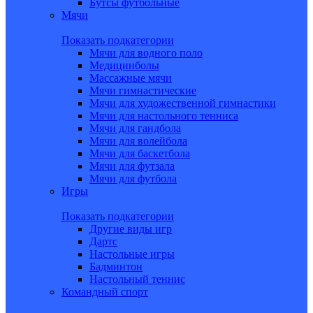
Бутсы футбольные
Мячи
Показать подкатегории
Мячи для водного поло
Медицинболы
Массажные мячи
Мячи гимнастические
Мячи для художественной гимнастики
Мячи для настольного тенниса
Мячи для гандбола
Мячи для волейбола
Мячи для баскетбола
Мячи для футзала
Мячи для футбола
Игры
Показать подкатегории
Другие виды игр
Дартс
Настольные игры
Бадминтон
Настольный теннис
Командный спорт