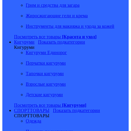
Грим и средства для загара
Жиросжигающие гели и крема
Инструменты для макияжа и ухода за кожей
Посмотреть все товары
[Красота и уход]
Кигуруми
Показать подкатегории
Кигуруми
Кигуруми Единорог
Перчатки кигуруми
Тапочки кигуруми
Взрослые кигуруми
Детские кигуруми
Посмотреть все товары
[Кигуруми]
СПОРТТОВАРЫ
Показать подкатегории
СПОРТТОВАРЫ
Одежда