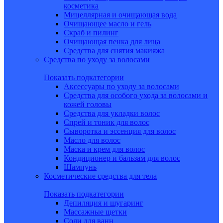
косметика
Мицеллярная и очищающая вода
Очищающее масло и гель
Скраб и пилинг
Очищающая пенка для лица
Средства для снятия макияжа
Средства по уходу за волосами
Показать подкатегории
Аксессуары по уходу за волосами
Средства для особого ухода за волосами и
кожей головы
Средства для укладки волос
Спрей и тоник для волос
Сыворотка и эссенция для волос
Масло для волос
Маска и крем для волос
Кондиционер и бальзам для волос
Шампунь
Косметические средства для тела
Показать подкатегории
Депиляция и шугаринг
Массажные щетки
Соли для ванн