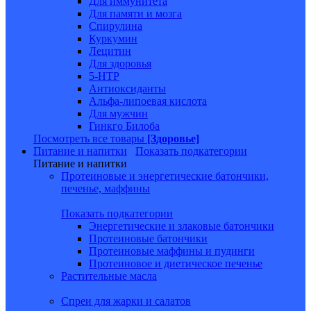
Для иммунитета
Для памяти и мозга
Спирулина
Куркумин
Лецитин
Для здоровья
5-HTP
Антиоксиданты
Альфа-липоевая кислота
Для мужчин
Гинкго Билоба
Посмотреть все товары
[Здоровье]
Питание и напитки
Показать подкатегории
Питание и напитки
Протеиновые и энергетические батончики,
печенье, маффины
Показать подкатегории
Энергетические и злаковые батончики
Протеиновые батончики
Протеиновые маффины и пудинги
Протеиновое и диетическое печенье
Растительные масла
Спреи для жарки и салатов