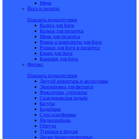
Мячи
Йога и пилатес
Показать подкатегории
Колеса для йоги
Кольца для пилатеса
Мячи для пилатеса
Ремни и комплекты для йоги
Ролики для йоги и пилатеса
Блоки для йоги
Коврики для йоги
Фитнес
Показать подкатегории
Другой инвентарь и аксессуары
Экипировка для фитнеса
Фиксаторы, суппорты
Скандинавская ходьба
Батуты
Бодибары
Степ-платформы
Медицинболы
Обручи
Турники и брусья
Диски балансировочные