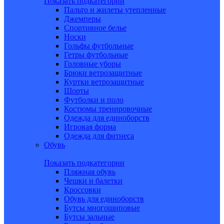
Показать подкатегории
Пальто и жилеты утепленные
Джемперы
Спортивное белье
Носки
Гольфы футбольные
Гетры футбольные
Головные уборы
Брюки ветрозащитные
Куртки ветрозащитные
Шорты
Футболки и поло
Костюмы тренировочные
Одежда для единоборств
Игровая форма
Одежда для фитнеса
Обувь
Показать подкатегории
Пляжная обувь
Чешки и балетки
Кроссовки
Обувь для единоборств
Бутсы многошиповые
Бутсы зальные