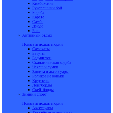
Кикбоксинг
Рукопашный бой
Борьба
Карате
Самбо
Дзюдо
Бокс
Активный отдых
Показать подкатегории
Самокаты
Батуты
Бадминтон
Скандинавская ходьба
Чехлы и сумки
Защита и аксессуары
Роликовые коньки
Круизеры
Лонгборды
Скейтборды
Зимний спорт
Показать подкатегории
Аксессуары
Хоккейная экипировка