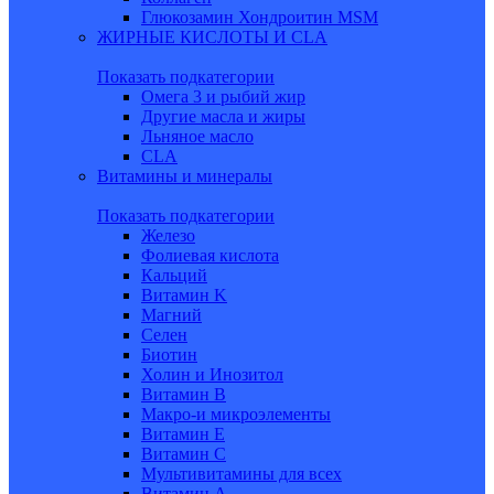
Глюкозамин Хондроитин MSM
ЖИРНЫЕ КИСЛОТЫ И CLA
Показать подкатегории
Омега 3 и рыбий жир
Другие масла и жиры
Льняное масло
CLA
Витамины и минералы
Показать подкатегории
Железо
Фолиевая кислота
Кальций
Витамин K
Магний
Селен
Биотин
Холин и Инозитол
Витамин B
Макро-и микроэлементы
Витамин Е
Витамин С
Мультивитамины для всех
Витамин A