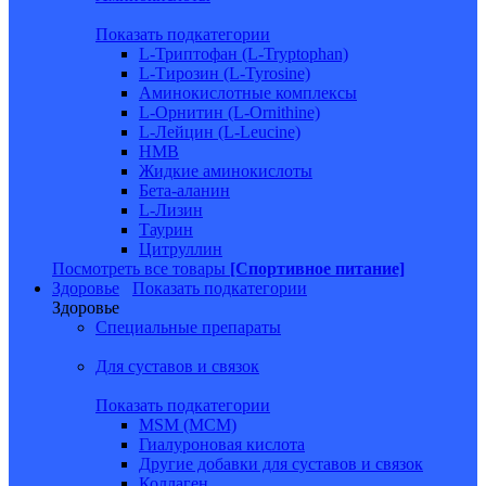
Показать подкатегории
L-Триптофан (L-Tryptophan)
L-Тирозин (L-Tyrosine)
Аминокислотные комплексы
L-Орнитин (L-Ornithine)
L-Лейцин (L-Leucine)
HMB
Жидкие аминокислоты
Бета-аланин
L-Лизин
Таурин
Цитруллин
Посмотреть все товары
[Спортивное питание]
Здоровье
Показать подкатегории
Здоровье
Специальные препараты
Для суставов и связок
Показать подкатегории
MSM (МСМ)
Гиалуроновая кислота
Другие добавки для суставов и связок
Коллаген