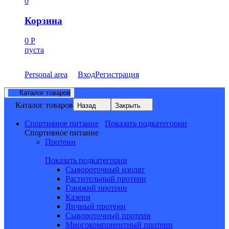
0
Корзина
0
Р
пуста
Personal area
Вход
Регистрация
Каталог товаров
Каталог товаров
Назад
Закрыть
Спортивное питание
Показать подкатегории
Спортивное питание
Протеин
Показать подкатегории
Сывороточный изолят
Растительный протеин
Говяжий протеин
Казеин
Яичный протеин
Сывороточный протеин
Многокомпонентный протеин