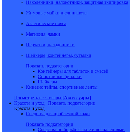
Наколенники, налокотники, защитная экипировка
Жимовые майки и слингшоты
Атлетические пояса
Магнезия, лямки
Перчатки, наладонники
Шейкеры, контейнеры, бутылки
Показать подкатегории
Контейнеры для таблеток и смесей
Спортивные бутылки
Шейкеры
Кинезио тейпы, спортивные ленты
Посмотреть все товары
[Аксессуары]
Красота и уход
Показать подкатегории
Красота и уход
Средства для проблемной кожи
Показать подкатегории
Средства по борьбе с акне и воспалениями