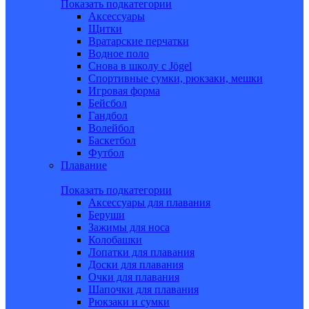
Показать подкатегории
Аксессуары
Щитки
Вратарские перчатки
Водное поло
Снова в школу c Jögel
Спортивные сумки, рюкзаки, мешки
Игровая форма
Бейсбол
Гандбол
Волейбол
Баскетбол
Футбол
Плавание
Показать подкатегории
Аксессуары для плавания
Беруши
Зажимы для носа
Колобашки
Лопатки для плавания
Доски для плавания
Очки для плавания
Шапочки для плавания
Рюкзаки и сумки