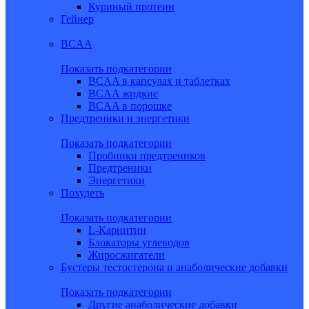
Куриный протеин
Гейнер
BCAA
Показать подкатегории
BCAA в капсулах и таблетках
BCAA жидкие
BCAA в порошке
Предтреники и энергетики
Показать подкатегории
Пробники предтреников
Предтреники
Энергетики
Похудеть
Показать подкатегории
L-Карнитин
Блокаторы углеводов
Жиросжигатели
Бустеры тестостерона и анаболические добавки
Показать подкатегории
Другие анаболические добавки