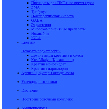
Препараты для ПКТ и во время курса
ZMA
Трибулус
D-аспарагиновая кислота
GABA
Экдистерон
Многокомпонентные препараты
Йохимбин
IGF-1
Креатин
Показать подкатегории
Другие виды креатина и смеси
Kre-Alkalyn (Креалкалин)
Креатин моногидрат
Креатин гидрохлорид
Аргинин, бустеры оксида азота
Углеводы, изотоники
Глютамин
Посттренировочный комплекс
Аминокислоты