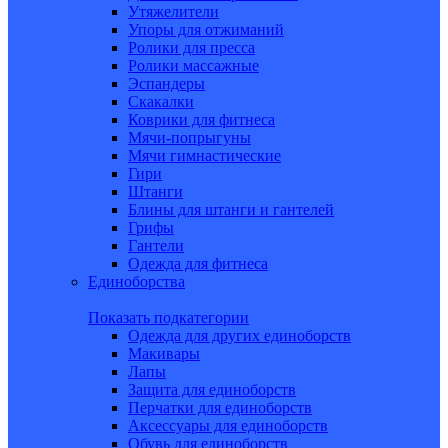
Утяжелители
Упоры для отжиманий
Ролики для пресса
Ролики массажные
Эспандеры
Скакалки
Коврики для фитнеса
Мячи-попрыгуны
Мячи гимнастические
Гири
Штанги
Блины для штанги и гантелей
Грифы
Гантели
Одежда для фитнеса
Единоборства
Показать подкатегории
Одежда для других единоборств
Макивары
Лапы
Защита для единоборств
Перчатки для единоборств
Аксессуары для единоборств
Обувь для единоборств