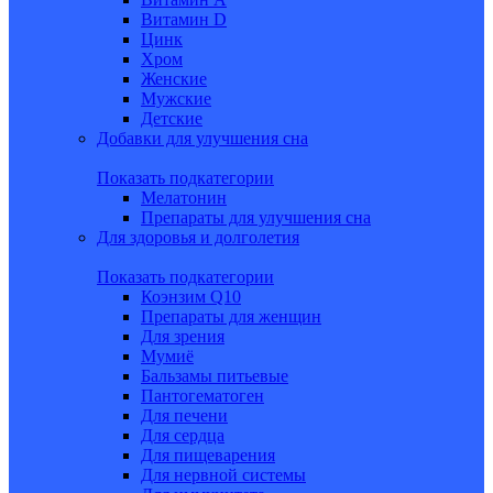
Витамин D
Цинк
Хром
Женские
Мужские
Детские
Добавки для улучшения сна
Показать подкатегории
Мелатонин
Препараты для улучшения сна
Для здоровья и долголетия
Показать подкатегории
Коэнзим Q10
Препараты для женщин
Для зрения
Мумиё
Бальзамы питьевые
Пантогематоген
Для печени
Для сердца
Для пищеварения
Для нервной системы