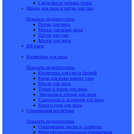
Средства от черных точек
Маски для лица и патчи для глаз
Показать подкатегории
Патчи для лица
Маски для кожи лица
Патчи для глаз
Маски для лица
BB крем
Косметика для лица
Показать подкатегории
Косметика для глаз и бровей
Крем для кожи вокруг глаз
Масло для лица
Тоник и тонер для лица
Эмульсия и лосьон для лица
Сыворотка и эссенция для лица
Крем и гель для лица
Очищающая косметика
Показать подкатегории
Очищающие диски и салфетки
Многофункциональная очищающая