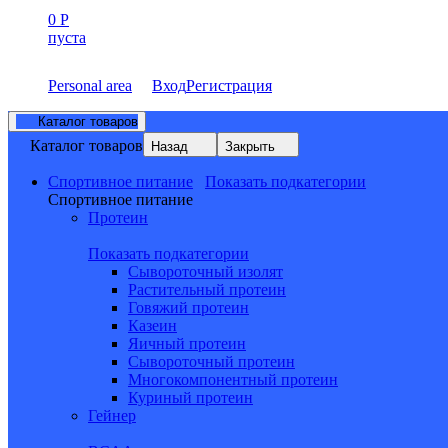
0
Р
пуста
Personal area
Вход
Регистрация
Каталог товаров
Каталог товаров
Назад
Закрыть
Спортивное питание
Показать подкатегории
Спортивное питание
Протеин
Показать подкатегории
Сывороточный изолят
Растительный протеин
Говяжий протеин
Казеин
Яичный протеин
Сывороточный протеин
Многокомпонентный протеин
Куриный протеин
Гейнер