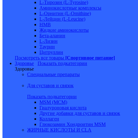
L-Тирозин (L-Tyrosine)
Аминокислотные комплексы
L-Орнитин (L-Ornithine)
L-Лейцин (L-Leucine)
HMB
Жидкие аминокислоты
Бета-аланин
L-Лизин
Таурин
Цитруллин
Посмотреть все товары
[Спортивное питание]
Здоровье
Показать подкатегории
Здоровье
Специальные препараты
Для суставов и связок
Показать подкатегории
MSM (МСМ)
Гиалуроновая кислота
Другие добавки для суставов и связок
Коллаген
Глюкозамин Хондроитин MSM
ЖИРНЫЕ КИСЛОТЫ И CLA