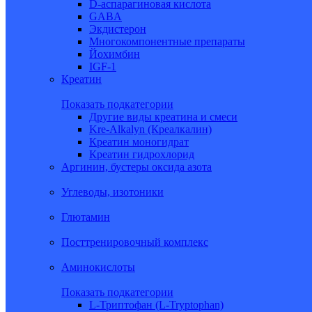
D-аспарагиновая кислота
GABA
Экдистерон
Многокомпонентные препараты
Йохимбин
IGF-1
Креатин
Показать подкатегории
Другие виды креатина и смеси
Kre-Alkalyn (Креалкалин)
Креатин моногидрат
Креатин гидрохлорид
Аргинин, бустеры оксида азота
Углеводы, изотоники
Глютамин
Посттренировочный комплекс
Аминокислоты
Показать подкатегории
L-Триптофан (L-Tryptophan)