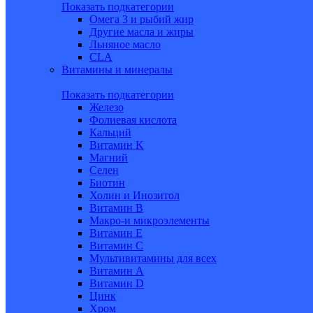
Показать подкатегории
Омега 3 и рыбий жир
Другие масла и жиры
Льняное масло
CLA
Витамины и минералы
Показать подкатегории
Железо
Фолиевая кислота
Кальций
Витамин K
Магний
Селен
Биотин
Холин и Инозитол
Витамин B
Макро-и микроэлементы
Витамин Е
Витамин С
Мультивитамины для всех
Витамин A
Витамин D
Цинк
Хром