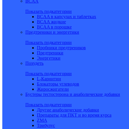
BCAA
Показать подкатегории
BCAA в капсулах и таблетках
BCAA жидкие
BCAA в порошке
Предтреники и энергетики
Показать подкатегории
Пробники предтреников
Предтреники
Энергетики
Похудеть
Показать подкатегории
L-Карнитин
Блокаторы углеводов
Жиросжигатели
Бустеры тестостерона и анаболические добавки
Показать подкатегории
Другие анаболические добавки
Препараты для ПКТ и во время курса
ZMA
Трибулус