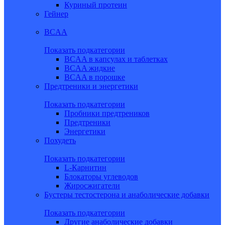
Куриный протеин
Гейнер
BCAA
Показать подкатегории
BCAA в капсулах и таблетках
BCAA жидкие
BCAA в порошке
Предтреники и энергетики
Показать подкатегории
Пробники предтреников
Предтреники
Энергетики
Похудеть
Показать подкатегории
L-Карнитин
Блокаторы углеводов
Жиросжигатели
Бустеры тестостерона и анаболические добавки
Показать подкатегории
Другие анаболические добавки