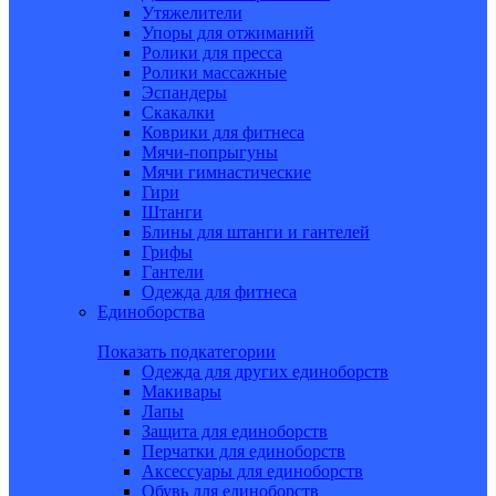
Утяжелители
Упоры для отжиманий
Ролики для пресса
Ролики массажные
Эспандеры
Скакалки
Коврики для фитнеса
Мячи-попрыгуны
Мячи гимнастические
Гири
Штанги
Блины для штанги и гантелей
Грифы
Гантели
Одежда для фитнеса
Единоборства
Показать подкатегории
Одежда для других единоборств
Макивары
Лапы
Защита для единоборств
Перчатки для единоборств
Аксессуары для единоборств
Обувь для единоборств