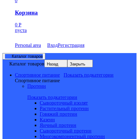
0
Корзина
0
Р
пуста
Personal area
Вход
Регистрация
Каталог товаров
Каталог товаров
Назад
Закрыть
Спортивное питание
Показать подкатегории
Спортивное питание
Протеин
Показать подкатегории
Сывороточный изолят
Растительный протеин
Говяжий протеин
Казеин
Яичный протеин
Сывороточный протеин
Многокомпонентный протеин