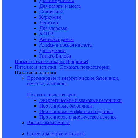
Для иммунитета
Для памяти и мозга
Спирулина
Куркумин
Лецитин
Для здоровья
5-HTP
Антиоксиданты
Альфа-липоевая кислота
Для мужчин
Гинкго Билоба
Посмотреть все товары
[Здоровье]
Питание и напитки
Показать подкатегории
Питание и напитки
Протеиновые и энергетические батончики,
печенье, маффины
Показать подкатегории
Энергетические и злаковые батончики
Протеиновые батончики
Протеиновые маффины и пудинги
Протеиновое и диетическое печенье
Растительные масла
Спреи для жарки и салатов