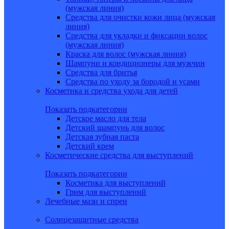
(мужская линия)
Средства для очистки кожи лица (мужская
линия)
Средства для укладки и фиксации волос
(мужская линия)
Краска для волос (мужская линия)
Шампуни и кондиционеры для мужчин
Средства для бритья
Средства по уходу за бородой и усами
Косметика и средства ухода для детей
Показать подкатегории
Детское масло для тела
Детский шампунь для волос
Детская зубная паста
Детский крем
Косметические средства для выступлений
Показать подкатегории
Косметика для выступлений
Грим для выступлений
Лечебные мази и спреи
Солнцезащитные средства