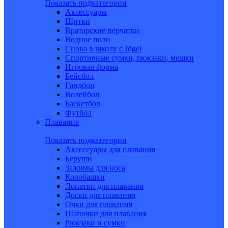
Показать подкатегории
Аксессуары
Щитки
Вратарские перчатки
Водное поло
Снова в школу c Jögel
Спортивные сумки, рюкзаки, мешки
Игровая форма
Бейсбол
Гандбол
Волейбол
Баскетбол
Футбол
Плавание
Показать подкатегории
Аксессуары для плавания
Беруши
Зажимы для носа
Колобашки
Лопатки для плавания
Доски для плавания
Очки для плавания
Шапочки для плавания
Рюкзаки и сумки