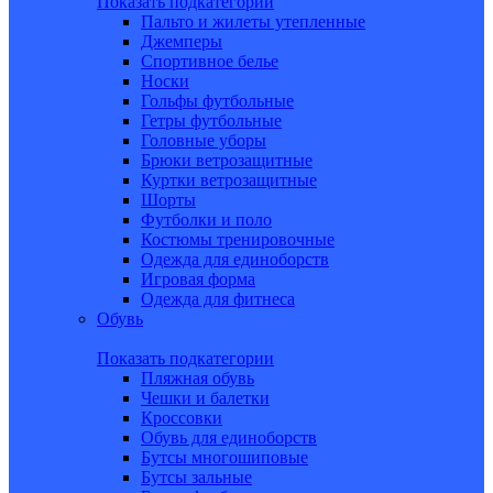
Показать подкатегории
Пальто и жилеты утепленные
Джемперы
Спортивное белье
Носки
Гольфы футбольные
Гетры футбольные
Головные уборы
Брюки ветрозащитные
Куртки ветрозащитные
Шорты
Футболки и поло
Костюмы тренировочные
Одежда для единоборств
Игровая форма
Одежда для фитнеса
Обувь
Показать подкатегории
Пляжная обувь
Чешки и балетки
Кроссовки
Обувь для единоборств
Бутсы многошиповые
Бутсы зальные