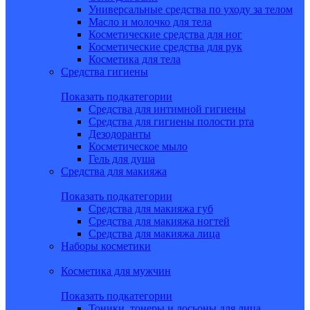
Универсальные средства по уходу за телом
Масло и молочко для тела
Косметические средства для ног
Косметические средства для рук
Косметика для тела
Средства гигиены
Показать подкатегории
Средства для интимной гигиены
Средства для гигиены полости рта
Дезодоранты
Косметическое мыло
Гель для душа
Средства для макияжа
Показать подкатегории
Средства для макияжа губ
Средства для макияжа ногтей
Средства для макияжа лица
Наборы косметики
Косметика для мужчин
Показать подкатегории
Тоники, тонеры и лосьоны для лица