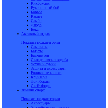
Кикбоксинг
Рукопашный бой
Борьба
Карате
Самбо
Дзюдо
Бокс
Активный отдых
Показать подкатегории
Самокаты
Батуты
Бадминтон
Скандинавская ходьба
Чехлы и сумки
Защита и аксессуары
Роликовые коньки
Круизеры
Лонгборды
Скейтборды
Зимний спорт
Показать подкатегории
Аксессуары
Хоккейная экипировка