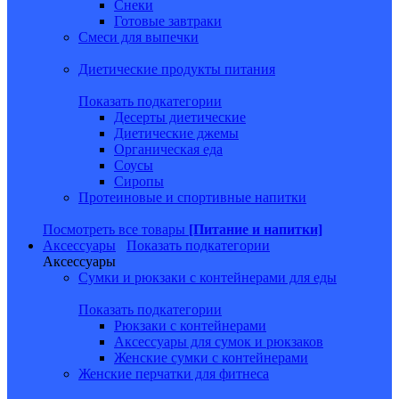
Снеки
Готовые завтраки
Смеси для выпечки
Диетические продукты питания
Показать подкатегории
Десерты диетические
Диетические джемы
Органическая еда
Соусы
Сиропы
Протеиновые и спортивные напитки
Посмотреть все товары
[Питание и напитки]
Аксессуары
Показать подкатегории
Аксессуары
Сумки и рюкзаки с контейнерами для еды
Показать подкатегории
Рюкзаки с контейнерами
Аксессуары для сумок и рюкзаков
Женские сумки с контейнерами
Женские перчатки для фитнеса