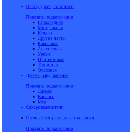
Паста, урбеч, топпинги
Показать подкатегории
Шоколадная
Миндальная
Кешью
Другие пасты
Кокосовая
Арахисовая
Урбеч
Протеиновая
Топпинги
Ореховая
Джемы, мед, варенье
Показать подкатегории
Джемы
Варенье
Мед
Сахарозаменители
Готовые завтраки, десерты, снеки
Показать подкатегории