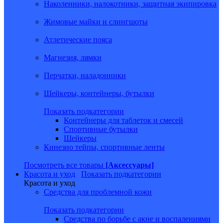
Наколенники, налокотники, защитная экипировка
Жимовые майки и слингшоты
Атлетические пояса
Магнезия, лямки
Перчатки, наладонники
Шейкеры, контейнеры, бутылки
Показать подкатегории
Контейнеры для таблеток и смесей
Спортивные бутылки
Шейкеры
Кинезио тейпы, спортивные ленты
Посмотреть все товары
[Аксессуары]
Красота и уход
Показать подкатегории
Красота и уход
Средства для проблемной кожи
Показать подкатегории
Средства по борьбе с акне и воспалениями