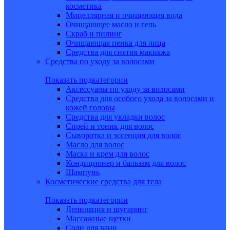
косметика
Мицеллярная и очищающая вода
Очищающее масло и гель
Скраб и пилинг
Очищающая пенка для лица
Средства для снятия макияжа
Средства по уходу за волосами
Показать подкатегории
Аксессуары по уходу за волосами
Средства для особого ухода за волосами и
кожей головы
Средства для укладки волос
Спрей и тоник для волос
Сыворотка и эссенция для волос
Масло для волос
Маска и крем для волос
Кондиционер и бальзам для волос
Шампунь
Косметические средства для тела
Показать подкатегории
Депиляция и шугаринг
Массажные щетки
Соли для ванн