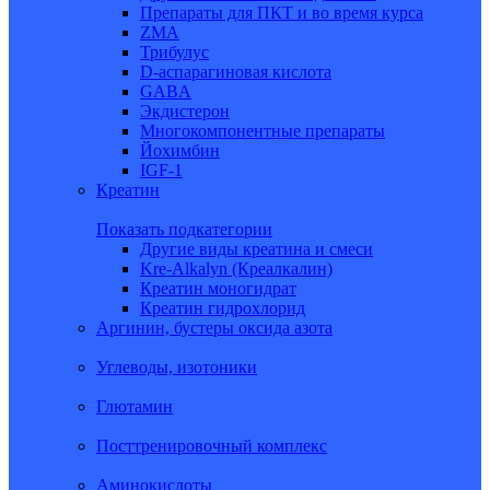
Препараты для ПКТ и во время курса
ZMA
Трибулус
D-аспарагиновая кислота
GABA
Экдистерон
Многокомпонентные препараты
Йохимбин
IGF-1
Креатин
Показать подкатегории
Другие виды креатина и смеси
Kre-Alkalyn (Креалкалин)
Креатин моногидрат
Креатин гидрохлорид
Аргинин, бустеры оксида азота
Углеводы, изотоники
Глютамин
Посттренировочный комплекс
Аминокислоты