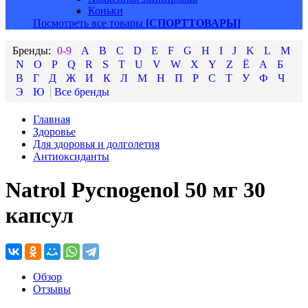
Коньки
Посмотреть все товары
[СПОРТТОВАРЫ]
0-9
A
B
C
D
E
F
G
H
I
J
K
L
M
N
O
P
Q
R
S
T
U
V
W
X
Y
Z
Ё
А
Б
В
Г
Д
Ж
И
К
Л
М
Н
П
Р
С
Т
У
Ф
Ч
Э
Ю
Главная
Здоровье
Для здоровья и долголетия
Антиоксиданты
Natrol Pycnogenol 50 мг 30
капсул
Обзор
Отзывы