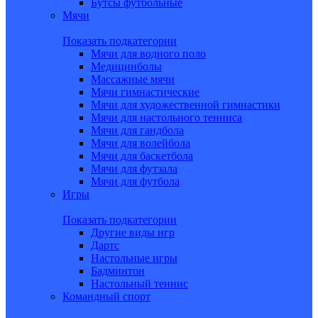
Бутсы футбольные
Мячи
Показать подкатегории
Мячи для водного поло
Медицинболы
Массажные мячи
Мячи гимнастические
Мячи для художественной гимнастики
Мячи для настольного тенниса
Мячи для гандбола
Мячи для волейбола
Мячи для баскетбола
Мячи для футзала
Мячи для футбола
Игры
Показать подкатегории
Другие виды игр
Дартс
Настольные игры
Бадминтон
Настольный теннис
Командный спорт