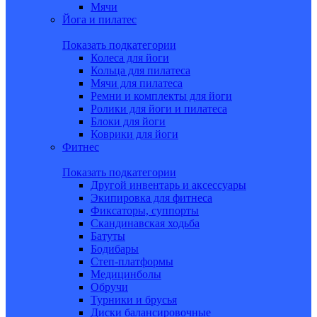
Мячи
Йога и пилатес
Показать подкатегории
Колеса для йоги
Кольца для пилатеса
Мячи для пилатеса
Ремни и комплекты для йоги
Ролики для йоги и пилатеса
Блоки для йоги
Коврики для йоги
Фитнес
Показать подкатегории
Другой инвентарь и аксессуары
Экипировка для фитнеса
Фиксаторы, суппорты
Скандинавская ходьба
Батуты
Бодибары
Степ-платформы
Медицинболы
Обручи
Турники и брусья
Диски балансировочные