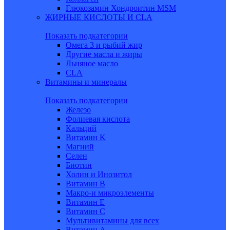
Глюкозамин Хондроитин MSM
ЖИРНЫЕ КИСЛОТЫ И CLA
Показать подкатегории
Омега 3 и рыбий жир
Другие масла и жиры
Льняное масло
CLA
Витамины и минералы
Показать подкатегории
Железо
Фолиевая кислота
Кальций
Витамин K
Магний
Селен
Биотин
Холин и Инозитол
Витамин B
Макро-и микроэлементы
Витамин Е
Витамин С
Мультивитамины для всех
Витамин A