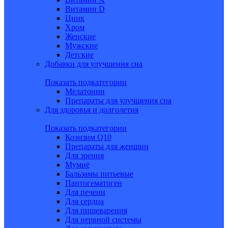
Витамин D
Цинк
Хром
Женские
Мужские
Детские
Добавки для улучшения сна
Показать подкатегории
Мелатонин
Препараты для улучшения сна
Для здоровья и долголетия
Показать подкатегории
Коэнзим Q10
Препараты для женщин
Для зрения
Мумиё
Бальзамы питьевые
Пантогематоген
Для печени
Для сердца
Для пищеварения
Для нервной системы