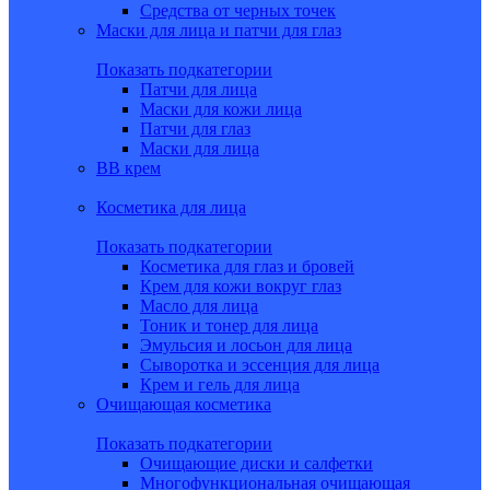
Средства от черных точек
Маски для лица и патчи для глаз
Показать подкатегории
Патчи для лица
Маски для кожи лица
Патчи для глаз
Маски для лица
BB крем
Косметика для лица
Показать подкатегории
Косметика для глаз и бровей
Крем для кожи вокруг глаз
Масло для лица
Тоник и тонер для лица
Эмульсия и лосьон для лица
Сыворотка и эссенция для лица
Крем и гель для лица
Очищающая косметика
Показать подкатегории
Очищающие диски и салфетки
Многофункциональная очищающая