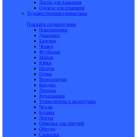
Ласты для плавания
Одежда для плавания
Художественная гимнастика
Показать подкатегории
Наколенники
Джазовки
Балетки
Чешки
Футболки
Майки
Юбки
Шорты
Гетры
Велосипедки
Бриджи
Лосины
Купальники
Утяжелители и аксессуары
Чехлы
Булавы
Ленты
Обмотка для обручей
Обручи
Скакалки