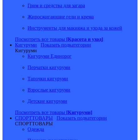
Грим и средства для загара
Жиросжигающие гели и крема
Инструменты для макияжа и ухода за кожей
Посмотреть все товары
[Красота и уход]
Кигуруми
Показать подкатегории
Кигуруми
Кигуруми Единорог
Перчатки кигуруми
Тапочки кигуруми
Взрослые кигуруми
Детские кигуруми
Посмотреть все товары
[Кигуруми]
СПОРТТОВАРЫ
Показать подкатегории
СПОРТТОВАРЫ
Одежда