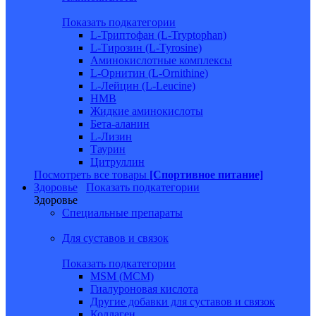
Показать подкатегории
L-Триптофан (L-Tryptophan)
L-Тирозин (L-Tyrosine)
Аминокислотные комплексы
L-Орнитин (L-Ornithine)
L-Лейцин (L-Leucine)
HMB
Жидкие аминокислоты
Бета-аланин
L-Лизин
Таурин
Цитруллин
Посмотреть все товары
[Спортивное питание]
Здоровье
Показать подкатегории
Здоровье
Специальные препараты
Для суставов и связок
Показать подкатегории
MSM (МСМ)
Гиалуроновая кислота
Другие добавки для суставов и связок
Коллаген