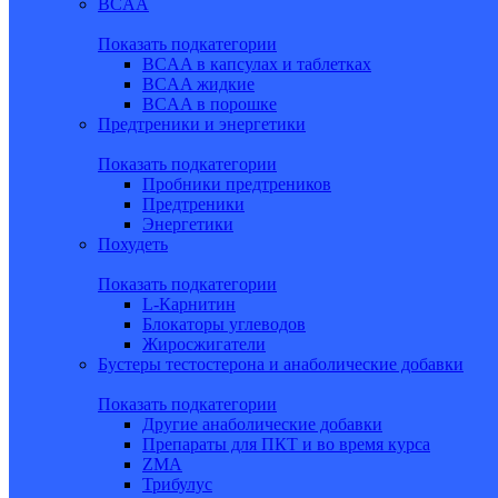
BCAA
Показать подкатегории
BCAA в капсулах и таблетках
BCAA жидкие
BCAA в порошке
Предтреники и энергетики
Показать подкатегории
Пробники предтреников
Предтреники
Энергетики
Похудеть
Показать подкатегории
L-Карнитин
Блокаторы углеводов
Жиросжигатели
Бустеры тестостерона и анаболические добавки
Показать подкатегории
Другие анаболические добавки
Препараты для ПКТ и во время курса
ZMA
Трибулус