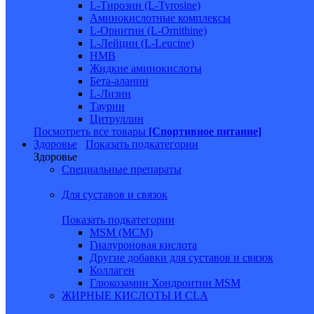
L-Тирозин (L-Tyrosine)
Аминокислотные комплексы
L-Орнитин (L-Ornithine)
L-Лейцин (L-Leucine)
HMB
Жидкие аминокислоты
Бета-аланин
L-Лизин
Таурин
Цитруллин
Посмотреть все товары
[Спортивное питание]
Здоровье
Показать подкатегории
Здоровье
Специальные препараты
Для суставов и связок
Показать подкатегории
MSM (МСМ)
Гиалуроновая кислота
Другие добавки для суставов и связок
Коллаген
Глюкозамин Хондроитин MSM
ЖИРНЫЕ КИСЛОТЫ И CLA