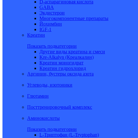
D-аспарагиновая кислота
GABA
Экдистерон
Многокомпонентные препараты
Йохимбин
IGF-1
Креатин
Показать подкатегории
Другие виды креатина и смеси
Kre-Alkalyn (Креалкалин)
Креатин моногидрат
Креатин гидрохлорид
Аргинин, бустеры оксида азота
Углеводы, изотоники
Глютамин
Посттренировочный комплекс
Аминокислоты
Показать подкатегории
L-Триптофан (L-Tryptophan)