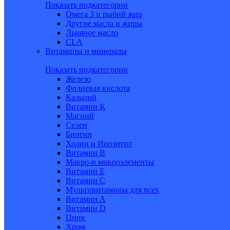
Показать подкатегории
Омега 3 и рыбий жир
Другие масла и жиры
Льняное масло
CLA
Витамины и минералы
Показать подкатегории
Железо
Фолиевая кислота
Кальций
Витамин K
Магний
Селен
Биотин
Холин и Инозитол
Витамин B
Макро-и микроэлементы
Витамин Е
Витамин С
Мультивитамины для всех
Витамин A
Витамин D
Цинк
Хром