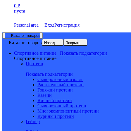
0
Р
пуста
Personal area
Вход
Регистрация
Каталог товаров
Каталог товаров
Назад
Закрыть
Спортивное питание
Показать подкатегории
Спортивное питание
Протеин
Показать подкатегории
Сывороточный изолят
Растительный протеин
Говяжий протеин
Казеин
Яичный протеин
Сывороточный протеин
Многокомпонентный протеин
Куриный протеин
Гейнер