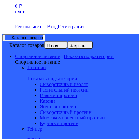
0
Р
пуста
Personal area
Вход
Регистрация
Каталог товаров
Каталог товаров
Назад
Закрыть
Спортивное питание
Показать подкатегории
Спортивное питание
Протеин
Показать подкатегории
Сывороточный изолят
Растительный протеин
Говяжий протеин
Казеин
Яичный протеин
Сывороточный протеин
Многокомпонентный протеин
Куриный протеин
Гейнер