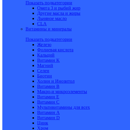
Показать подкатегории
Омега 3 и рыбий жир
Другие масла и жиры
Льняное масло
CLA
Витамины и минералы
Показать подкатегории
Железо
Фолиевая кислота
Кальций
Витамин K
Магний
Селен
Биотин
Холин и Инозитол
Витамин B
Макро-и микроэлементы
Витамин Е
Витамин С
Мультивитамины для всех
Витамин A
Витамин D
Цинк
Хром