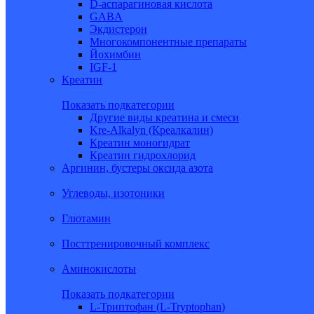
D-аспарагиновая кислота
GABA
Экдистерон
Многокомпонентные препараты
Йохимбин
IGF-1
Креатин
Показать подкатегории
Другие виды креатина и смеси
Kre-Alkalyn (Креалкалин)
Креатин моногидрат
Креатин гидрохлорид
Аргинин, бустеры оксида азота
Углеводы, изотоники
Глютамин
Посттренировочный комплекс
Аминокислоты
Показать подкатегории
L-Триптофан (L-Tryptophan)