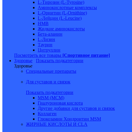
L-Тирозин (L-Tyrosine)
Аминокислотные комплексы
L-Орнитин (L-Ornithine)
L-Лейцин (L-Leucine)
HMB
Жидкие аминокислоты
Бета-аланин
L-Лизин
Таурин
Цитруллин
Посмотреть все товары
[Спортивное питание]
Здоровье
Показать подкатегории
Здоровье
Специальные препараты
Для суставов и связок
Показать подкатегории
MSM (МСМ)
Гиалуроновая кислота
Другие добавки для суставов и связок
Коллаген
Глюкозамин Хондроитин MSM
ЖИРНЫЕ КИСЛОТЫ И CLA