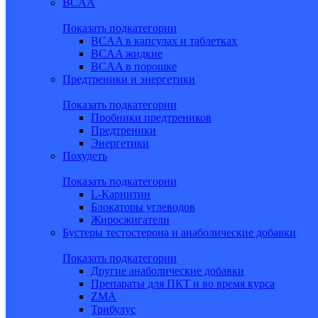
BCAA
Показать подкатегории
BCAA в капсулах и таблетках
BCAA жидкие
BCAA в порошке
Предтреники и энергетики
Показать подкатегории
Пробники предтреников
Предтреники
Энергетики
Похудеть
Показать подкатегории
L-Карнитин
Блокаторы углеводов
Жиросжигатели
Бустеры тестостерона и анаболические добавки
Показать подкатегории
Другие анаболические добавки
Препараты для ПКТ и во время курса
ZMA
Трибулус