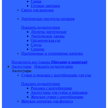
Снеки
Готовые завтраки
Смеси для выпечки
Диетические продукты питания
Показать подкатегории
Десерты диетические
Диетические джемы
Органическая еда
Соусы
Сиропы
Протеиновые и спортивные напитки
Посмотреть все товары
[Питание и напитки]
Аксессуары
Показать подкатегории
Аксессуары
Сумки и рюкзаки с контейнерами для еды
Показать подкатегории
Рюкзаки с контейнерами
Аксессуары для сумок и рюкзаков
Женские сумки с контейнерами
Женские перчатки для фитнеса