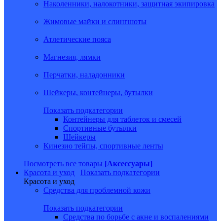
Наколенники, налокотники, защитная экипировка
Жимовые майки и слингшоты
Атлетические пояса
Магнезия, лямки
Перчатки, наладонники
Шейкеры, контейнеры, бутылки
Показать подкатегории
Контейнеры для таблеток и смесей
Спортивные бутылки
Шейкеры
Кинезио тейпы, спортивные ленты
Посмотреть все товары
[Аксессуары]
Красота и уход
Показать подкатегории
Красота и уход
Средства для проблемной кожи
Показать подкатегории
Средства по борьбе с акне и воспалениями