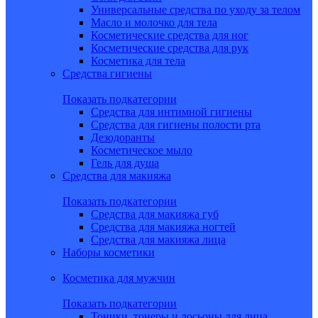
Универсальные средства по уходу за телом
Масло и молочко для тела
Косметические средства для ног
Косметические средства для рук
Косметика для тела
Средства гигиены
Показать подкатегории
Средства для интимной гигиены
Средства для гигиены полости рта
Дезодоранты
Косметическое мыло
Гель для душа
Средства для макияжа
Показать подкатегории
Средства для макияжа губ
Средства для макияжа ногтей
Средства для макияжа лица
Наборы косметики
Косметика для мужчин
Показать подкатегории
Тоники, тонеры и лосьоны для лица