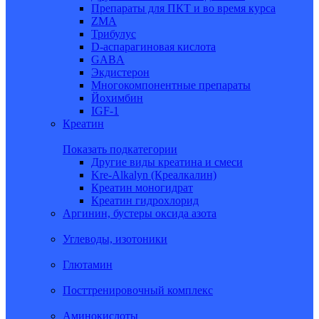
Препараты для ПКТ и во время курса
ZMA
Трибулус
D-аспарагиновая кислота
GABA
Экдистерон
Многокомпонентные препараты
Йохимбин
IGF-1
Креатин
Показать подкатегории
Другие виды креатина и смеси
Kre-Alkalyn (Креалкалин)
Креатин моногидрат
Креатин гидрохлорид
Аргинин, бустеры оксида азота
Углеводы, изотоники
Глютамин
Посттренировочный комплекс
Аминокислоты