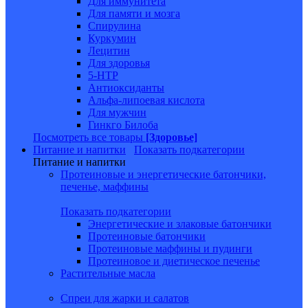
Для иммунитета
Для памяти и мозга
Спирулина
Куркумин
Лецитин
Для здоровья
5-HTP
Антиоксиданты
Альфа-липоевая кислота
Для мужчин
Гинкго Билоба
Посмотреть все товары
[Здоровье]
Питание и напитки
Показать подкатегории
Питание и напитки
Протеиновые и энергетические батончики,
печенье, маффины
Показать подкатегории
Энергетические и злаковые батончики
Протеиновые батончики
Протеиновые маффины и пудинги
Протеиновое и диетическое печенье
Растительные масла
Спреи для жарки и салатов