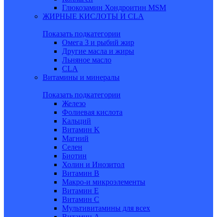
Глюкозамин Хондроитин MSM
ЖИРНЫЕ КИСЛОТЫ И CLA
Показать подкатегории
Омега 3 и рыбий жир
Другие масла и жиры
Льняное масло
CLA
Витамины и минералы
Показать подкатегории
Железо
Фолиевая кислота
Кальций
Витамин K
Магний
Селен
Биотин
Холин и Инозитол
Витамин B
Макро-и микроэлементы
Витамин Е
Витамин С
Мультивитамины для всех
Витамин A