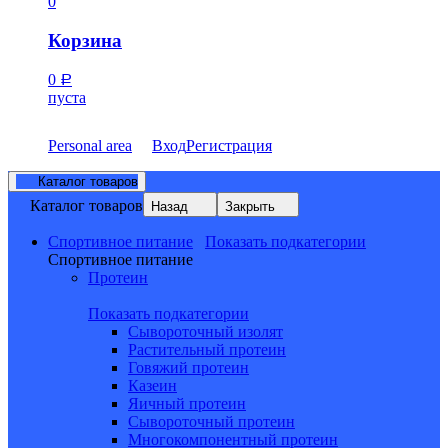
0
Корзина
0
Р
пуста
Personal area
Вход
Регистрация
Каталог товаров
Каталог товаров
Назад
Закрыть
Спортивное питание
Показать подкатегории
Спортивное питание
Протеин
Показать подкатегории
Сывороточный изолят
Растительный протеин
Говяжий протеин
Казеин
Яичный протеин
Сывороточный протеин
Многокомпонентный протеин