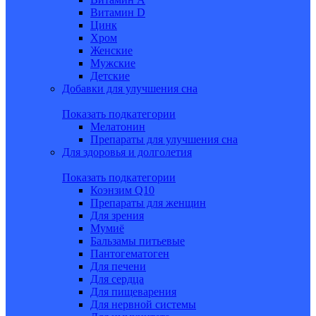
Витамин D
Цинк
Хром
Женские
Мужские
Детские
Добавки для улучшения сна
Показать подкатегории
Мелатонин
Препараты для улучшения сна
Для здоровья и долголетия
Показать подкатегории
Коэнзим Q10
Препараты для женщин
Для зрения
Мумиё
Бальзамы питьевые
Пантогематоген
Для печени
Для сердца
Для пищеварения
Для нервной системы