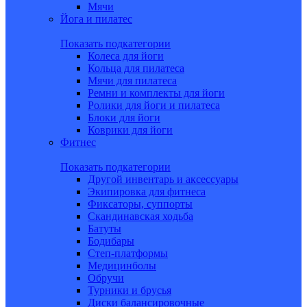
Мячи
Йога и пилатес
Показать подкатегории
Колеса для йоги
Кольца для пилатеса
Мячи для пилатеса
Ремни и комплекты для йоги
Ролики для йоги и пилатеса
Блоки для йоги
Коврики для йоги
Фитнес
Показать подкатегории
Другой инвентарь и аксессуары
Экипировка для фитнеса
Фиксаторы, суппорты
Скандинавская ходьба
Батуты
Бодибары
Степ-платформы
Медицинболы
Обручи
Турники и брусья
Диски балансировочные