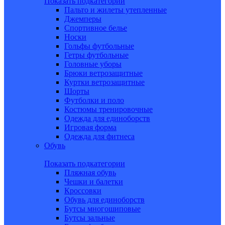
Показать подкатегории
Пальто и жилеты утепленные
Джемперы
Спортивное белье
Носки
Гольфы футбольные
Гетры футбольные
Головные уборы
Брюки ветрозащитные
Куртки ветрозащитные
Шорты
Футболки и поло
Костюмы тренировочные
Одежда для единоборств
Игровая форма
Одежда для фитнеса
Обувь
Показать подкатегории
Пляжная обувь
Чешки и балетки
Кроссовки
Обувь для единоборств
Бутсы многошиповые
Бутсы зальные