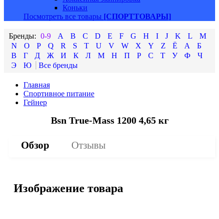
Коньки
Посмотреть все товары
[СПОРТТОВАРЫ]
0-9
A
B
C
D
E
F
G
H
I
J
K
L
M
N
O
P
Q
R
S
T
U
V
W
X
Y
Z
Ё
А
Б
В
Г
Д
Ж
И
К
Л
М
Н
П
Р
С
Т
У
Ф
Ч
Э
Ю
Главная
Спортивное питание
Гейнер
Bsn True-Mass 1200 4,65 кг
Обзор
Отзывы
Изображение товара