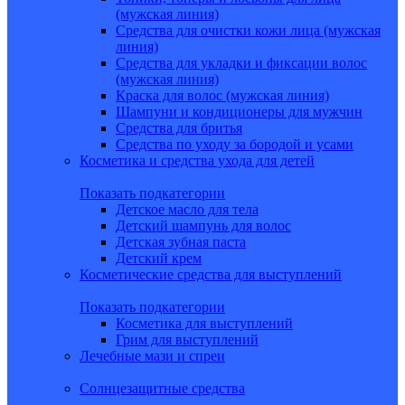
(мужская линия)
Средства для очистки кожи лица (мужская
линия)
Средства для укладки и фиксации волос
(мужская линия)
Краска для волос (мужская линия)
Шампуни и кондиционеры для мужчин
Средства для бритья
Средства по уходу за бородой и усами
Косметика и средства ухода для детей
Показать подкатегории
Детское масло для тела
Детский шампунь для волос
Детская зубная паста
Детский крем
Косметические средства для выступлений
Показать подкатегории
Косметика для выступлений
Грим для выступлений
Лечебные мази и спреи
Солнцезащитные средства