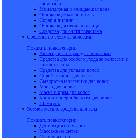
косметика
Мицеллярная и очищающая вода
Очищающее масло и гель
Скраб и пилинг
Очищающая пенка для лица
Средства для снятия макияжа
Средства по уходу за волосами
Показать подкатегории
Аксессуары по уходу за волосами
Средства для особого ухода за волосами и
кожей головы
Средства для укладки волос
Спрей и тоник для волос
Сыворотка и эссенция для волос
Масло для волос
Маска и крем для волос
Кондиционер и бальзам для волос
Шампунь
Косметические средства для тела
Показать подкатегории
Депиляция и шугаринг
Массажные щетки
Соли для ванн