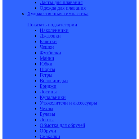
Ласты для плавания
Одежда для плавания
Художественная гимнастика
Показать подкатегории
Наколенники
Джазовки
Балетки
Чешки
Футболки
Майки
Юбки
Шорты
Гетры
Велосипедки
Бриджи
Лосины
Купальники
Утяжелители и аксессуары
Чехлы
Булавы
Ленты
Обмотка для обручей
Обручи
Скакалки