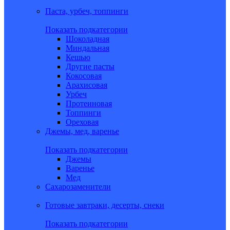
Паста, урбеч, топпинги
Показать подкатегории
Шоколадная
Миндальная
Кешью
Другие пасты
Кокосовая
Арахисовая
Урбеч
Протеиновая
Топпинги
Ореховая
Джемы, мед, варенье
Показать подкатегории
Джемы
Варенье
Мед
Сахарозаменители
Готовые завтраки, десерты, снеки
Показать подкатегории