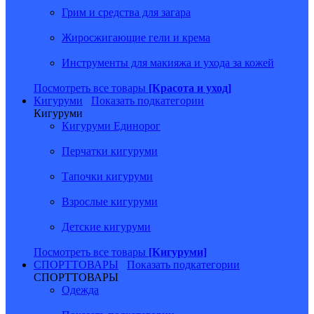
Грим и средства для загара
Жиросжигающие гели и крема
Инструменты для макияжа и ухода за кожей
Посмотреть все товары
[Красота и уход]
Кигуруми
Показать подкатегории
Кигуруми
Кигуруми Единорог
Перчатки кигуруми
Тапочки кигуруми
Взрослые кигуруми
Детские кигуруми
Посмотреть все товары
[Кигуруми]
СПОРТТОВАРЫ
Показать подкатегории
СПОРТТОВАРЫ
Одежда