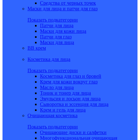
Средства от черных точек
Маски для лица и патчи для глаз
Показать подкатегории
Патчи для лица
Маски для кожи лица
Патчи для глаз
Маски для лица
BB крем
Косметика для лица
Показать подкатегории
Косметика для глаз и бровей
Крем для кожи вокруг глаз
Масло для лица
Тоник и тонер для лица
Эмульсия и лосьон для лица
Сыворотка и эссенция для лица
Крем и гель для лица
Очищающая косметика
Показать подкатегории
Очищающие диски и салфетки
Многофункциональная очищающая