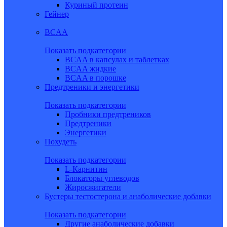
Куриный протеин
Гейнер
BCAA
Показать подкатегории
BCAA в капсулах и таблетках
BCAA жидкие
BCAA в порошке
Предтреники и энергетики
Показать подкатегории
Пробники предтреников
Предтреники
Энергетики
Похудеть
Показать подкатегории
L-Карнитин
Блокаторы углеводов
Жиросжигатели
Бустеры тестостерона и анаболические добавки
Показать подкатегории
Другие анаболические добавки