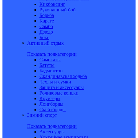
Кикбоксинг
Рукопашный бой
Борьба
Карате
Самбо
Дзюдо
Бокс
Активный отдых
Показать подкатегории
Самокаты
Батуты
Бадминтон
Скандинавская ходьба
Чехлы и сумки
Защита и аксессуары
Роликовые коньки
Круизеры
Лонгборды
Скейтборды
Зимний спорт
Показать подкатегории
Аксессуары
Хоккейная экипировка