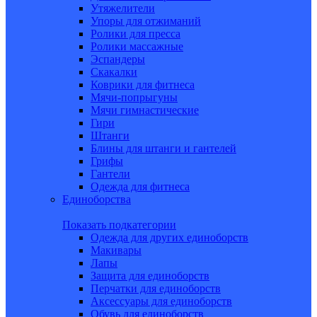
Утяжелители
Упоры для отжиманий
Ролики для пресса
Ролики массажные
Эспандеры
Скакалки
Коврики для фитнеса
Мячи-попрыгуны
Мячи гимнастические
Гири
Штанги
Блины для штанги и гантелей
Грифы
Гантели
Одежда для фитнеса
Единоборства
Показать подкатегории
Одежда для других единоборств
Макивары
Лапы
Защита для единоборств
Перчатки для единоборств
Аксессуары для единоборств
Обувь для единоборств