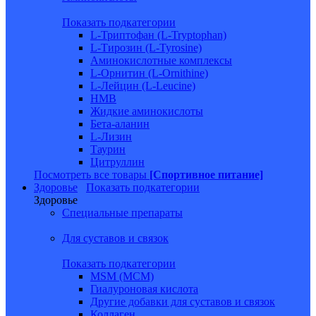
Показать подкатегории
L-Триптофан (L-Tryptophan)
L-Тирозин (L-Tyrosine)
Аминокислотные комплексы
L-Орнитин (L-Ornithine)
L-Лейцин (L-Leucine)
HMB
Жидкие аминокислоты
Бета-аланин
L-Лизин
Таурин
Цитруллин
Посмотреть все товары
[Спортивное питание]
Здоровье
Показать подкатегории
Здоровье
Специальные препараты
Для суставов и связок
Показать подкатегории
MSM (МСМ)
Гиалуроновая кислота
Другие добавки для суставов и связок
Коллаген