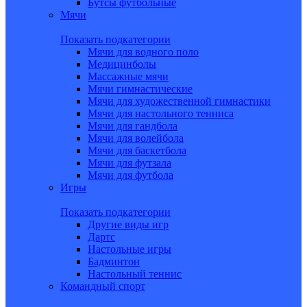
Бутсы футбольные
Мячи
Показать подкатегории
Мячи для водного поло
Медицинболы
Массажные мячи
Мячи гимнастические
Мячи для художественной гимнастики
Мячи для настольного тенниса
Мячи для гандбола
Мячи для волейбола
Мячи для баскетбола
Мячи для футзала
Мячи для футбола
Игры
Показать подкатегории
Другие виды игр
Дартс
Настольные игры
Бадминтон
Настольный теннис
Командный спорт