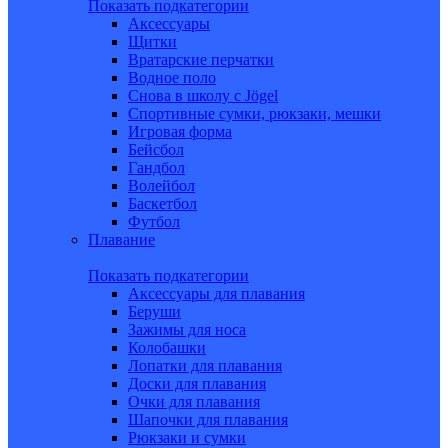
Показать подкатегории
Аксессуары
Щитки
Вратарские перчатки
Водное поло
Снова в школу c Jögel
Спортивные сумки, рюкзаки, мешки
Игровая форма
Бейсбол
Гандбол
Волейбол
Баскетбол
Футбол
Плавание
Показать подкатегории
Аксессуары для плавания
Беруши
Зажимы для носа
Колобашки
Лопатки для плавания
Доски для плавания
Очки для плавания
Шапочки для плавания
Рюкзаки и сумки