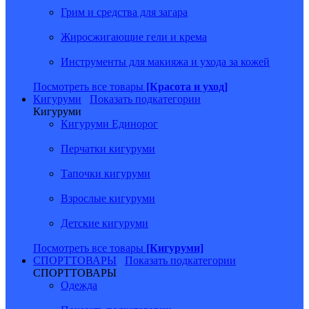
Грим и средства для загара
Жиросжигающие гели и крема
Инструменты для макияжа и ухода за кожей
Посмотреть все товары
[Красота и уход]
Кигуруми
Показать подкатегории
Кигуруми
Кигуруми Единорог
Перчатки кигуруми
Тапочки кигуруми
Взрослые кигуруми
Детские кигуруми
Посмотреть все товары
[Кигуруми]
СПОРТТОВАРЫ
Показать подкатегории
СПОРТТОВАРЫ
Одежда