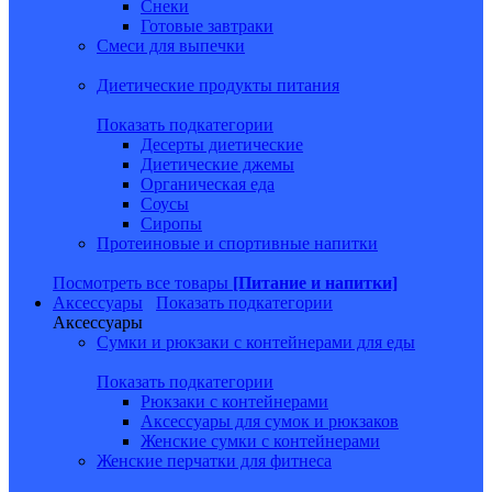
Снеки
Готовые завтраки
Смеси для выпечки
Диетические продукты питания
Показать подкатегории
Десерты диетические
Диетические джемы
Органическая еда
Соусы
Сиропы
Протеиновые и спортивные напитки
Посмотреть все товары
[Питание и напитки]
Аксессуары
Показать подкатегории
Аксессуары
Сумки и рюкзаки с контейнерами для еды
Показать подкатегории
Рюкзаки с контейнерами
Аксессуары для сумок и рюкзаков
Женские сумки с контейнерами
Женские перчатки для фитнеса