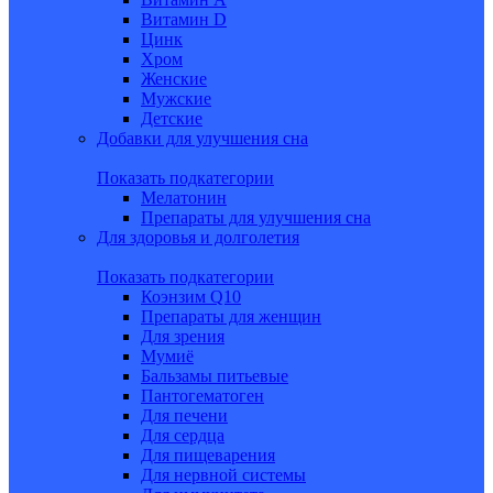
Витамин D
Цинк
Хром
Женские
Мужские
Детские
Добавки для улучшения сна
Показать подкатегории
Мелатонин
Препараты для улучшения сна
Для здоровья и долголетия
Показать подкатегории
Коэнзим Q10
Препараты для женщин
Для зрения
Мумиё
Бальзамы питьевые
Пантогематоген
Для печени
Для сердца
Для пищеварения
Для нервной системы