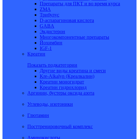
Препараты для ПКТ и во время курса
ZMA
Трибулус
D-аспарагиновая кислота
GABA
Экдистерон
Многокомпонентные препараты
Йохимбин
IGF-1
Креатин
Показать подкатегории
Другие виды креатина и смеси
Kre-Alkalyn (Креалкалин)
Креатин моногидрат
Креатин гидрохлорид
Аргинин, бустеры оксида азота
Углеводы, изотоники
Глютамин
Посттренировочный комплекс
Аминокислоты