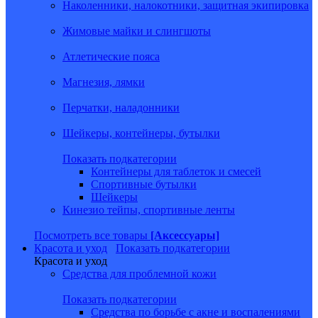
Наколенники, налокотники, защитная экипировка
Жимовые майки и слингшоты
Атлетические пояса
Магнезия, лямки
Перчатки, наладонники
Шейкеры, контейнеры, бутылки
Показать подкатегории
Контейнеры для таблеток и смесей
Спортивные бутылки
Шейкеры
Кинезио тейпы, спортивные ленты
Посмотреть все товары
[Аксессуары]
Красота и уход
Показать подкатегории
Красота и уход
Средства для проблемной кожи
Показать подкатегории
Средства по борьбе с акне и воспалениями