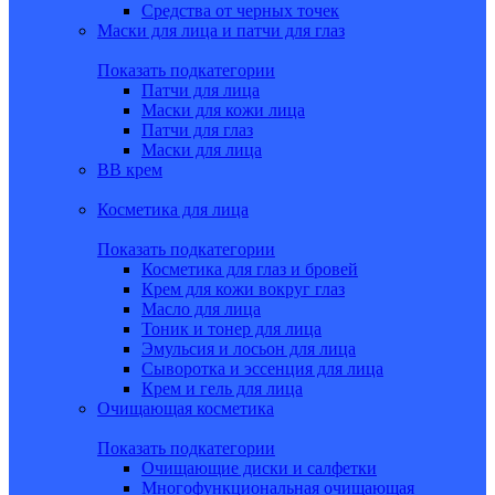
Средства от черных точек
Маски для лица и патчи для глаз
Показать подкатегории
Патчи для лица
Маски для кожи лица
Патчи для глаз
Маски для лица
BB крем
Косметика для лица
Показать подкатегории
Косметика для глаз и бровей
Крем для кожи вокруг глаз
Масло для лица
Тоник и тонер для лица
Эмульсия и лосьон для лица
Сыворотка и эссенция для лица
Крем и гель для лица
Очищающая косметика
Показать подкатегории
Очищающие диски и салфетки
Многофункциональная очищающая