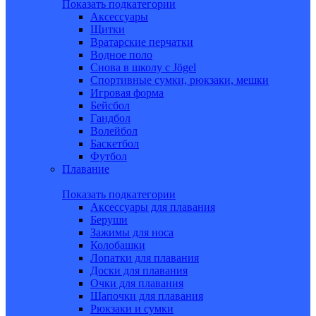
Показать подкатегории
Аксессуары
Щитки
Вратарские перчатки
Водное поло
Снова в школу c Jögel
Спортивные сумки, рюкзаки, мешки
Игровая форма
Бейсбол
Гандбол
Волейбол
Баскетбол
Футбол
Плавание
Показать подкатегории
Аксессуары для плавания
Беруши
Зажимы для носа
Колобашки
Лопатки для плавания
Доски для плавания
Очки для плавания
Шапочки для плавания
Рюкзаки и сумки