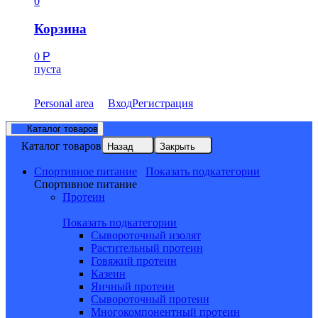
0
Корзина
0
Р
пуста
Personal area
Вход
Регистрация
Каталог товаров
Каталог товаров
Назад
Закрыть
Спортивное питание
Показать подкатегории
Спортивное питание
Протеин
Показать подкатегории
Сывороточный изолят
Растительный протеин
Говяжий протеин
Казеин
Яичный протеин
Сывороточный протеин
Многокомпонентный протеин