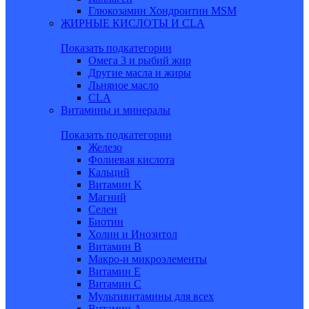
Глюкозамин Хондроитин MSM
ЖИРНЫЕ КИСЛОТЫ И CLA
Показать подкатегории
Омега 3 и рыбий жир
Другие масла и жиры
Льняное масло
CLA
Витамины и минералы
Показать подкатегории
Железо
Фолиевая кислота
Кальций
Витамин K
Магний
Селен
Биотин
Холин и Инозитол
Витамин B
Макро-и микроэлементы
Витамин Е
Витамин С
Мультивитамины для всех
Витамин A