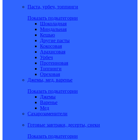
Паста, урбеч, топпинги
Показать подкатегории
Шоколадная
Миндальная
Кешью
Другие пасты
Кокосовая
Арахисовая
Урбеч
Протеиновая
Топпинги
Ореховая
Джемы, мед, варенье
Показать подкатегории
Джемы
Варенье
Мед
Сахарозаменители
Готовые завтраки, десерты, снеки
Показать подкатегории