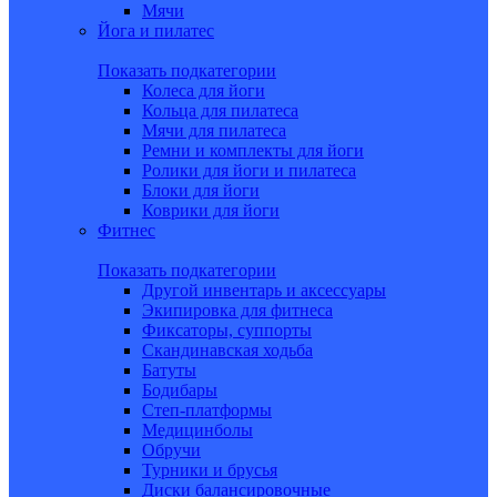
Мячи
Йога и пилатес
Показать подкатегории
Колеса для йоги
Кольца для пилатеса
Мячи для пилатеса
Ремни и комплекты для йоги
Ролики для йоги и пилатеса
Блоки для йоги
Коврики для йоги
Фитнес
Показать подкатегории
Другой инвентарь и аксессуары
Экипировка для фитнеса
Фиксаторы, суппорты
Скандинавская ходьба
Батуты
Бодибары
Степ-платформы
Медицинболы
Обручи
Турники и брусья
Диски балансировочные