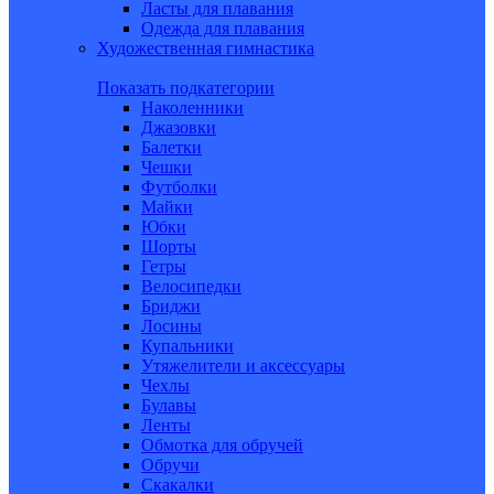
Ласты для плавания
Одежда для плавания
Художественная гимнастика
Показать подкатегории
Наколенники
Джазовки
Балетки
Чешки
Футболки
Майки
Юбки
Шорты
Гетры
Велосипедки
Бриджи
Лосины
Купальники
Утяжелители и аксессуары
Чехлы
Булавы
Ленты
Обмотка для обручей
Обручи
Скакалки