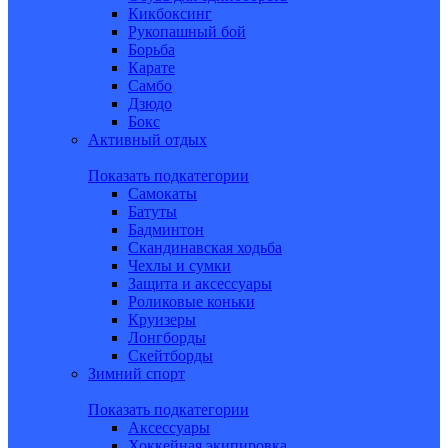
Кикбоксинг
Рукопашный бой
Борьба
Карате
Самбо
Дзюдо
Бокс
Активный отдых
Показать подкатегории
Самокаты
Батуты
Бадминтон
Скандинавская ходьба
Чехлы и сумки
Защита и аксессуары
Роликовые коньки
Круизеры
Лонгборды
Скейтборды
Зимний спорт
Показать подкатегории
Аксессуары
Хоккейная экипировка