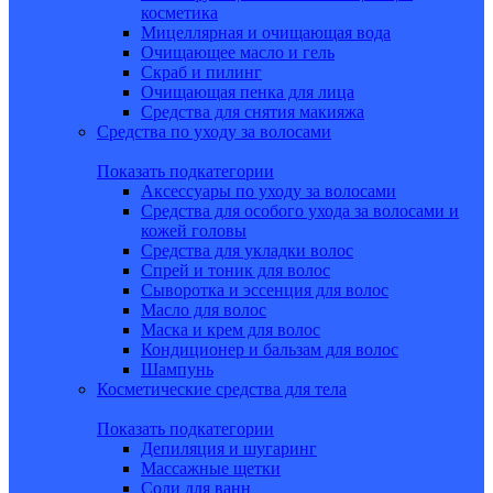
косметика
Мицеллярная и очищающая вода
Очищающее масло и гель
Скраб и пилинг
Очищающая пенка для лица
Средства для снятия макияжа
Средства по уходу за волосами
Показать подкатегории
Аксессуары по уходу за волосами
Средства для особого ухода за волосами и
кожей головы
Средства для укладки волос
Спрей и тоник для волос
Сыворотка и эссенция для волос
Масло для волос
Маска и крем для волос
Кондиционер и бальзам для волос
Шампунь
Косметические средства для тела
Показать подкатегории
Депиляция и шугаринг
Массажные щетки
Соли для ванн