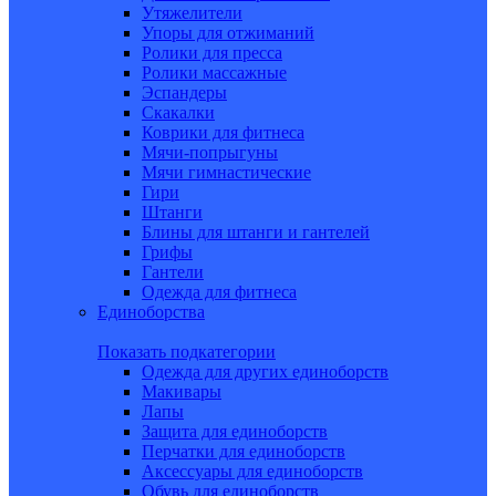
Утяжелители
Упоры для отжиманий
Ролики для пресса
Ролики массажные
Эспандеры
Скакалки
Коврики для фитнеса
Мячи-попрыгуны
Мячи гимнастические
Гири
Штанги
Блины для штанги и гантелей
Грифы
Гантели
Одежда для фитнеса
Единоборства
Показать подкатегории
Одежда для других единоборств
Макивары
Лапы
Защита для единоборств
Перчатки для единоборств
Аксессуары для единоборств
Обувь для единоборств