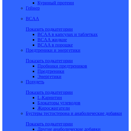
Куриный протеин
Гейнер
BCAA
Показать подкатегории
BCAA в капсулах и таблетках
BCAA жидкие
BCAA в порошке
Предтреники и энергетики
Показать подкатегории
Пробники предтреников
Предтреники
Энергетики
Похудеть
Показать подкатегории
L-Карнитин
Блокаторы углеводов
Жиросжигатели
Бустеры тестостерона и анаболические добавки
Показать подкатегории
Другие анаболические добавки