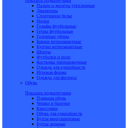
Показать подкатегории
Пальто и жилеты утепленные
Джемперы
Спортивное белье
Носки
Гольфы футбольные
Гетры футбольные
Головные уборы
Брюки ветрозащитные
Куртки ветрозащитные
Шорты
Футболки и поло
Костюмы тренировочные
Одежда для единоборств
Игровая форма
Одежда для фитнеса
Обувь
Показать подкатегории
Пляжная обувь
Чешки и балетки
Кроссовки
Обувь для единоборств
Бутсы многошиповые
Бутсы зальные