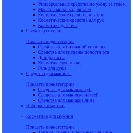
Универсальные средства по уходу за телом
Масло и молочко для тела
Косметические средства для ног
Косметические средства для рук
Косметика для тела
Средства гигиены
Показать подкатегории
Средства для интимной гигиены
Средства для гигиены полости рта
Дезодоранты
Косметическое мыло
Гель для душа
Средства для макияжа
Показать подкатегории
Средства для макияжа губ
Средства для макияжа ногтей
Средства для макияжа лица
Наборы косметики
Косметика для мужчин
Показать подкатегории
Тоники, тонеры и лосьоны для лица