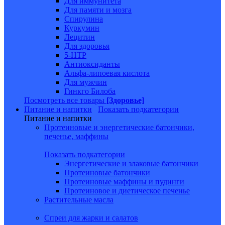
Для иммунитета
Для памяти и мозга
Спирулина
Куркумин
Лецитин
Для здоровья
5-HTP
Антиоксиданты
Альфа-липоевая кислота
Для мужчин
Гинкго Билоба
Посмотреть все товары
[Здоровье]
Питание и напитки
Показать подкатегории
Питание и напитки
Протеиновые и энергетические батончики,
печенье, маффины
Показать подкатегории
Энергетические и злаковые батончики
Протеиновые батончики
Протеиновые маффины и пудинги
Протеиновое и диетическое печенье
Растительные масла
Спреи для жарки и салатов