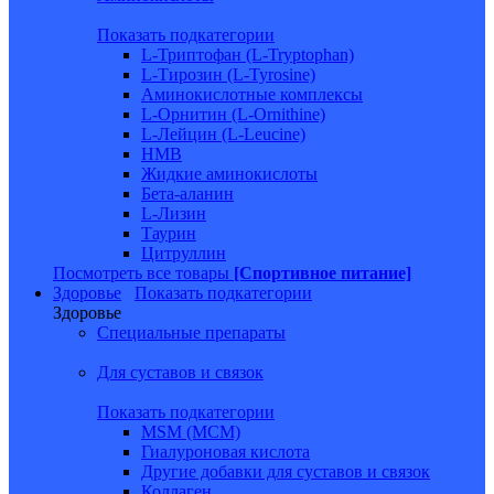
Показать подкатегории
L-Триптофан (L-Tryptophan)
L-Тирозин (L-Tyrosine)
Аминокислотные комплексы
L-Орнитин (L-Ornithine)
L-Лейцин (L-Leucine)
HMB
Жидкие аминокислоты
Бета-аланин
L-Лизин
Таурин
Цитруллин
Посмотреть все товары
[Спортивное питание]
Здоровье
Показать подкатегории
Здоровье
Специальные препараты
Для суставов и связок
Показать подкатегории
MSM (МСМ)
Гиалуроновая кислота
Другие добавки для суставов и связок
Коллаген