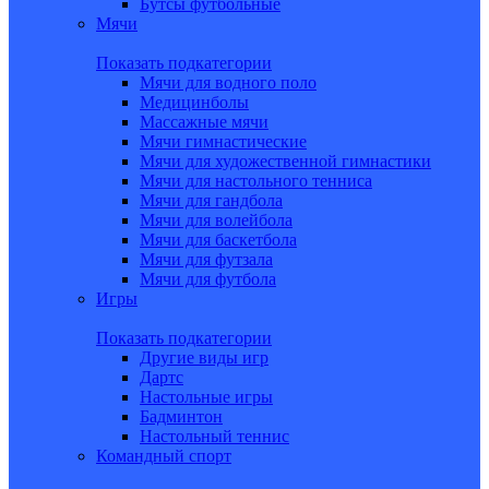
Бутсы футбольные
Мячи
Показать подкатегории
Мячи для водного поло
Медицинболы
Массажные мячи
Мячи гимнастические
Мячи для художественной гимнастики
Мячи для настольного тенниса
Мячи для гандбола
Мячи для волейбола
Мячи для баскетбола
Мячи для футзала
Мячи для футбола
Игры
Показать подкатегории
Другие виды игр
Дартс
Настольные игры
Бадминтон
Настольный теннис
Командный спорт