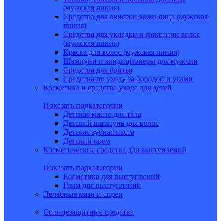
(мужская линия)
Средства для очистки кожи лица (мужская
линия)
Средства для укладки и фиксации волос
(мужская линия)
Краска для волос (мужская линия)
Шампуни и кондиционеры для мужчин
Средства для бритья
Средства по уходу за бородой и усами
Косметика и средства ухода для детей
Показать подкатегории
Детское масло для тела
Детский шампунь для волос
Детская зубная паста
Детский крем
Косметические средства для выступлений
Показать подкатегории
Косметика для выступлений
Грим для выступлений
Лечебные мази и спреи
Солнцезащитные средства