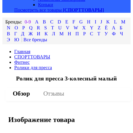
Коньки
Посмотреть все товары
[СПОРТТОВАРЫ]
0-9
A
B
C
D
E
F
G
H
I
J
K
L
M
N
O
P
Q
R
S
T
U
V
W
X
Y
Z
Ё
А
Б
В
Г
Д
Ж
И
К
Л
М
Н
П
Р
С
Т
У
Ф
Ч
Э
Ю
Главная
СПОРТТОВАРЫ
Фитнес
Ролики для пресса
Ролик для пресса 3-колесный малый
Обзор
Отзывы
Изображение товара