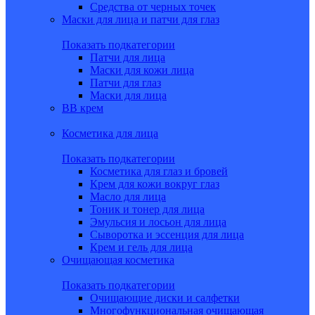
Средства от черных точек
Маски для лица и патчи для глаз
Показать подкатегории
Патчи для лица
Маски для кожи лица
Патчи для глаз
Маски для лица
BB крем
Косметика для лица
Показать подкатегории
Косметика для глаз и бровей
Крем для кожи вокруг глаз
Масло для лица
Тоник и тонер для лица
Эмульсия и лосьон для лица
Сыворотка и эссенция для лица
Крем и гель для лица
Очищающая косметика
Показать подкатегории
Очищающие диски и салфетки
Многофункциональная очищающая