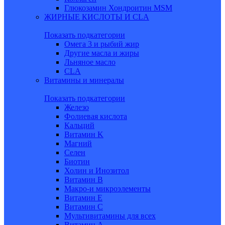
Глюкозамин Хондроитин MSM
ЖИРНЫЕ КИСЛОТЫ И CLA
Показать подкатегории
Омега 3 и рыбий жир
Другие масла и жиры
Льняное масло
CLA
Витамины и минералы
Показать подкатегории
Железо
Фолиевая кислота
Кальций
Витамин K
Магний
Селен
Биотин
Холин и Инозитол
Витамин B
Макро-и микроэлементы
Витамин Е
Витамин С
Мультивитамины для всех
Витамин A