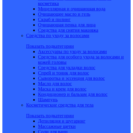
косметика
Мицеллярная и очищающая вода
Очищающее масло и гель
Скраб и пилинг
Очищающая пенка для лица
Средства для снятия макияжа
Средства по уходу за волосами
Показать подкатегории
Аксессуары по уходу за волосами
Средства для особого ухода за волосами и
кожей головы
Средства для укладки волос
Спрей и тоник для волос
Сыворотка и эссенция для волос
Масло для волос
Маска и крем для волос
Кондиционер и бальзам для волос
Шампунь
Косметические средства для тела
Показать подкатегории
Депиляция и шугаринг
Массажные щетки
Соли для ванн