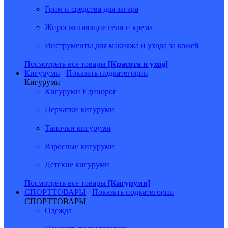
Грим и средства для загара
Жиросжигающие гели и крема
Инструменты для макияжа и ухода за кожей
Посмотреть все товары
[Красота и уход]
Кигуруми
Показать подкатегории
Кигуруми
Кигуруми Единорог
Перчатки кигуруми
Тапочки кигуруми
Взрослые кигуруми
Детские кигуруми
Посмотреть все товары
[Кигуруми]
СПОРТТОВАРЫ
Показать подкатегории
СПОРТТОВАРЫ
Одежда