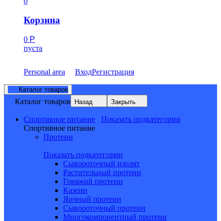
0
Корзина
0
Р
пуста
Personal area
Вход
Регистрация
Каталог товаров
Каталог товаров
Назад
Закрыть
Спортивное питание
Показать подкатегории
Спортивное питание
Протеин
Показать подкатегории
Сывороточный изолят
Растительный протеин
Говяжий протеин
Казеин
Яичный протеин
Сывороточный протеин
Многокомпонентный протеин