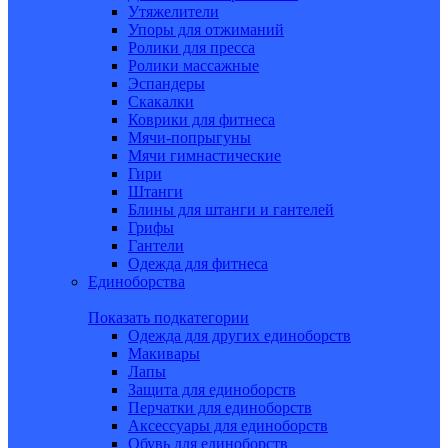
Утяжелители
Упоры для отжиманий
Ролики для пресса
Ролики массажные
Эспандеры
Скакалки
Коврики для фитнеса
Мячи-попрыгуны
Мячи гимнастические
Гири
Штанги
Блины для штанги и гантелей
Грифы
Гантели
Одежда для фитнеса
Единоборства
Показать подкатегории
Одежда для других единоборств
Макивары
Лапы
Защита для единоборств
Перчатки для единоборств
Аксессуары для единоборств
Обувь для единоборств