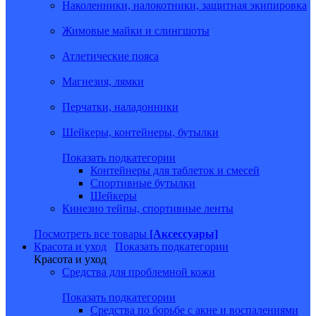
Наколенники, налокотники, защитная экипировка
Жимовые майки и слингшоты
Атлетические пояса
Магнезия, лямки
Перчатки, наладонники
Шейкеры, контейнеры, бутылки
Показать подкатегории
Контейнеры для таблеток и смесей
Спортивные бутылки
Шейкеры
Кинезио тейпы, спортивные ленты
Посмотреть все товары
[Аксессуары]
Красота и уход
Показать подкатегории
Красота и уход
Средства для проблемной кожи
Показать подкатегории
Средства по борьбе с акне и воспалениями