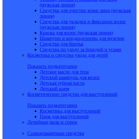
(мужская линия)
Средства для очистки кожи лица (мужская
линия)
Средства для укладки и фиксации волос
(мужская линия)
Краска для волос (мужская линия)
Шампуни и кондиционеры для мужчин
Средства для бритья
Средства по уходу за бородой и усами
Косметика и средства ухода для детей
Показать подкатегории
Детское масло для тела
Детский шампунь для волос
Детская зубная паста
Детский крем
Косметические средства для выступлений
Показать подкатегории
Косметика для выступлений
Грим для выступлений
Лечебные мази и спреи
Солнцезащитные средства