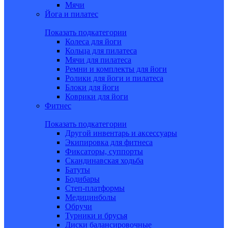
Мячи
Йога и пилатес
Показать подкатегории
Колеса для йоги
Кольца для пилатеса
Мячи для пилатеса
Ремни и комплекты для йоги
Ролики для йоги и пилатеса
Блоки для йоги
Коврики для йоги
Фитнес
Показать подкатегории
Другой инвентарь и аксессуары
Экипировка для фитнеса
Фиксаторы, суппорты
Скандинавская ходьба
Батуты
Бодибары
Степ-платформы
Медицинболы
Обручи
Турники и брусья
Диски балансировочные