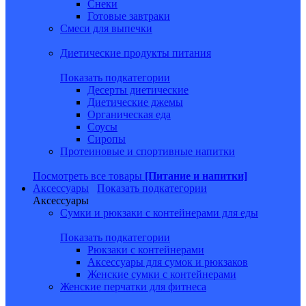
Снеки
Готовые завтраки
Смеси для выпечки
Диетические продукты питания
Показать подкатегории
Десерты диетические
Диетические джемы
Органическая еда
Соусы
Сиропы
Протеиновые и спортивные напитки
Посмотреть все товары
[Питание и напитки]
Аксессуары
Показать подкатегории
Аксессуары
Сумки и рюкзаки с контейнерами для еды
Показать подкатегории
Рюкзаки с контейнерами
Аксессуары для сумок и рюкзаков
Женские сумки с контейнерами
Женские перчатки для фитнеса