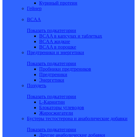
Куриный протеин
Гейнер
BCAA
Показать подкатегории
BCAA в капсулах и таблетках
BCAA жидкие
BCAA в порошке
Предтреники и энергетики
Показать подкатегории
Пробники предтреников
Предтреники
Энергетики
Похудеть
Показать подкатегории
L-Карнитин
Блокаторы углеводов
Жиросжигатели
Бустеры тестостерона и анаболические добавки
Показать подкатегории
Другие анаболические добавки