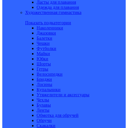
Ласты для плавания
Одежда для плавания
Художественная гимнастика
Показать подкатегории
Наколенники
Джазовки
Балетки
Чешки
Футболки
Майки
Юбки
Шорты
Гетры
Велосипедки
Бриджи
Лосины
Купальники
Утяжелители и аксессуары
Чехлы
Булавы
Ленты
Обмотка для обручей
Обручи
Скакалки