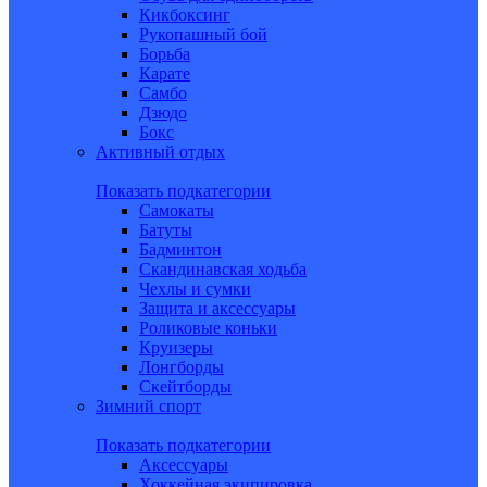
Кикбоксинг
Рукопашный бой
Борьба
Карате
Самбо
Дзюдо
Бокс
Активный отдых
Показать подкатегории
Самокаты
Батуты
Бадминтон
Скандинавская ходьба
Чехлы и сумки
Защита и аксессуары
Роликовые коньки
Круизеры
Лонгборды
Скейтборды
Зимний спорт
Показать подкатегории
Аксессуары
Хоккейная экипировка