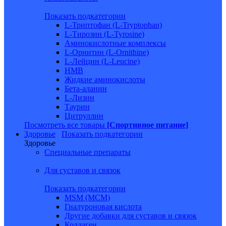
Показать подкатегории
L-Триптофан (L-Tryptophan)
L-Тирозин (L-Tyrosine)
Аминокислотные комплексы
L-Орнитин (L-Ornithine)
L-Лейцин (L-Leucine)
HMB
Жидкие аминокислоты
Бета-аланин
L-Лизин
Таурин
Цитруллин
Посмотреть все товары
[Спортивное питание]
Здоровье
Показать подкатегории
Здоровье
Специальные препараты
Для суставов и связок
Показать подкатегории
MSM (МСМ)
Гиалуроновая кислота
Другие добавки для суставов и связок
Коллаген