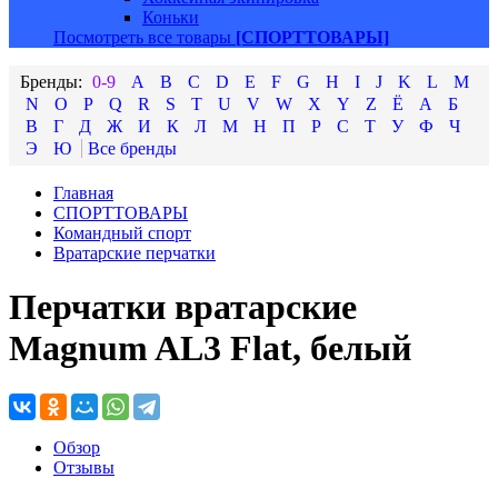
Коньки
Посмотреть все товары
[СПОРТТОВАРЫ]
0-9
A
B
C
D
E
F
G
H
I
J
K
L
M
N
O
P
Q
R
S
T
U
V
W
X
Y
Z
Ё
А
Б
В
Г
Д
Ж
И
К
Л
М
Н
П
Р
С
Т
У
Ф
Ч
Э
Ю
Главная
СПОРТТОВАРЫ
Командный спорт
Вратарские перчатки
Перчатки вратарские
Magnum AL3 Flat, белый
Обзор
Отзывы