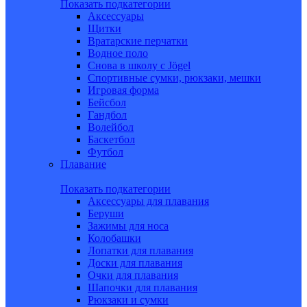
Показать подкатегории
Аксессуары
Щитки
Вратарские перчатки
Водное поло
Снова в школу c Jögel
Спортивные сумки, рюкзаки, мешки
Игровая форма
Бейсбол
Гандбол
Волейбол
Баскетбол
Футбол
Плавание
Показать подкатегории
Аксессуары для плавания
Беруши
Зажимы для носа
Колобашки
Лопатки для плавания
Доски для плавания
Очки для плавания
Шапочки для плавания
Рюкзаки и сумки