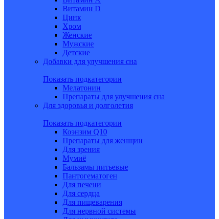
Витамин D
Цинк
Хром
Женские
Мужские
Детские
Добавки для улучшения сна
Показать подкатегории
Мелатонин
Препараты для улучшения сна
Для здоровья и долголетия
Показать подкатегории
Коэнзим Q10
Препараты для женщин
Для зрения
Мумиё
Бальзамы питьевые
Пантогематоген
Для печени
Для сердца
Для пищеварения
Для нервной системы