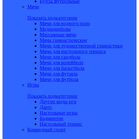
Бутсы футбольные
Мячи
Показать подкатегории
Мячи для водного поло
Медицинболы
Массажные мячи
Мячи гимнастические
Мячи для художественной гимнастики
Мячи для настольного тенниса
Мячи для гандбола
Мячи для волейбола
Мячи для баскетбола
Мячи для футзала
Мячи для футбола
Игры
Показать подкатегории
Другие виды игр
Дартс
Настольные игры
Бадминтон
Настольный теннис
Командный спорт