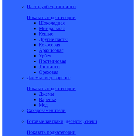
Паста, урбеч, топпинги
Показать подкатегории
Шоколадная
Миндальная
Кешью
Другие пасты
Кокосовая
Арахисовая
Урбеч
Протеиновая
Топпинги
Ореховая
Джемы, мед, варенье
Показать подкатегории
Джемы
Варенье
Мед
Сахарозаменители
Готовые завтраки, десерты, снеки
Показать подкатегории