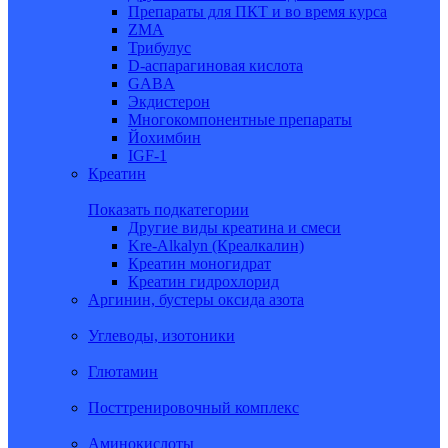
Препараты для ПКТ и во время курса
ZMA
Трибулус
D-аспарагиновая кислота
GABA
Экдистерон
Многокомпонентные препараты
Йохимбин
IGF-1
Креатин
Показать подкатегории
Другие виды креатина и смеси
Kre-Alkalyn (Креалкалин)
Креатин моногидрат
Креатин гидрохлорид
Аргинин, бустеры оксида азота
Углеводы, изотоники
Глютамин
Посттренировочный комплекс
Аминокислоты