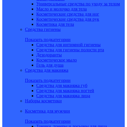
Универсальные средства по уходу за телом
Масло и молочко для тела
Косметические средства для ног
Косметические средства для рук
Косметика для тела
Средства гигиены
Показать подкатегории
Средства для интимной гигиены
Средства для гигиены полости рта
Дезодоранты
Косметическое мыло
Гель для душа
Средства для макияжа
Показать подкатегории
Средства для макияжа губ
Средства для макияжа ногтей
Средства для макияжа лица
Наборы косметики
Косметика для мужчин
Показать подкатегории
Тоники, тонеры и лосьоны для лица