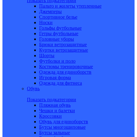
Показать подкатегории
Пальто и жилеты утепленные
Джемперы
Спортивное белье
Носки
Гольфы футбольные
Гетры футбольные
Головные уборы
Брюки ветрозащитные
Куртки ветрозащитные
Шорты
Футболки и поло
Костюмы тренировочные
Одежда для единоборств
Игровая форма
Одежда для фитнеса
Обувь
Показать подкатегории
Пляжная обувь
Чешки и балетки
Кроссовки
Обувь для единоборств
Бутсы многошиповые
Бутсы зальные