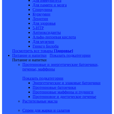
Для иммунитета
Для памяти и мозга
Спирулина
Куркумин
Лецитин
Для здоровья
5-HTP
Антиоксиданты
Альфа-липоевая кислота
Для мужчин
Гинкго Билоба
Посмотреть все товары
[Здоровье]
Питание и напитки
Показать подкатегории
Питание и напитки
Протеиновые и энергетические батончики,
печенье, маффины
Показать подкатегории
Энергетические и злаковые батончики
Протеиновые батончики
Протеиновые маффины и пудинги
Протеиновое и диетическое печенье
Растительные масла
Спреи для жарки и салатов