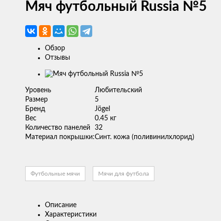
Мяч футбольный Russia №5
Обзор
Отзывы
Изображение
товара
Уровень
Любительский
Размер
5
Бренд
Jögel
Вес
0.45 кг
Количество панелей
32
Материал покрышки:
Синт. кожа (поливинилхлорид)
Футбольные мячи
Мячи для футбола
Описание
Характеристики