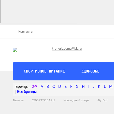
Контакты
trenerizdoma@bk.ru
СПОРТИВНОЕ ПИТАНИЕ
ЗДОРОВЬЕ
0-9
A
B
C
D
E
F
G
H
I
J
K
L
M
Главная
СПОРТТОВАРЫ
Командный спорт
Футбол