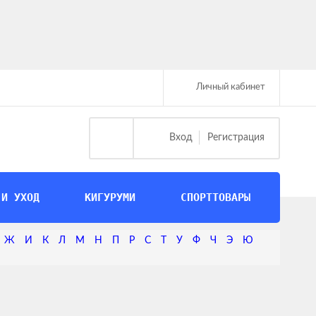
Личный кабинет
Вход
Регистрация
 И УХОД
КИГУРУМИ
СПОРТТОВАРЫ
Ж
И
К
Л
М
Н
П
Р
С
Т
У
Ф
Ч
Э
Ю