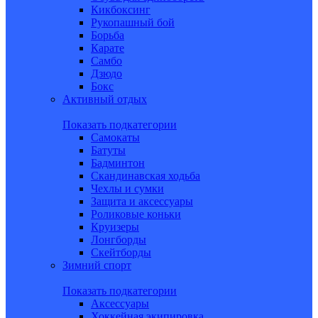
Кикбоксинг
Рукопашный бой
Борьба
Карате
Самбо
Дзюдо
Бокс
Активный отдых
Показать подкатегории
Самокаты
Батуты
Бадминтон
Скандинавская ходьба
Чехлы и сумки
Защита и аксессуары
Роликовые коньки
Круизеры
Лонгборды
Скейтборды
Зимний спорт
Показать подкатегории
Аксессуары
Хоккейная экипировка