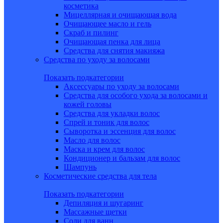
косметика
Мицеллярная и очищающая вода
Очищающее масло и гель
Скраб и пилинг
Очищающая пенка для лица
Средства для снятия макияжа
Средства по уходу за волосами
Показать подкатегории
Аксессуары по уходу за волосами
Средства для особого ухода за волосами и
кожей головы
Средства для укладки волос
Спрей и тоник для волос
Сыворотка и эссенция для волос
Масло для волос
Маска и крем для волос
Кондиционер и бальзам для волос
Шампунь
Косметические средства для тела
Показать подкатегории
Депиляция и шугаринг
Массажные щетки
Соли для ванн