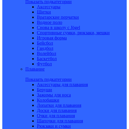
Показать подкатегории
Аксессуары
Щитки
Вратарские перчатки
Водное поло
Снова в школу c Jögel
Спортивные сумки, рюкзаки, мешки
Игровая форма
Бейсбол
Гандбол
Волейбол
Баскетбол
Футбол
Плавание
Показать подкатегории
Аксессуары для плавания
Беруши
Зажимы для носа
Колобашки
Лопатки для плавания
Доски для плавания
Очки для плавания
Шапочки для плавания
Рюкзаки и сумки