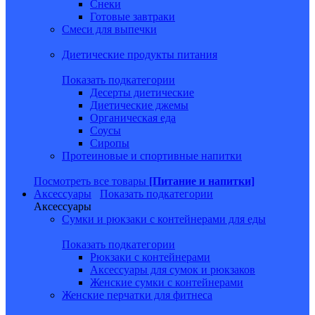
Снеки
Готовые завтраки
Смеси для выпечки
Диетические продукты питания
Показать подкатегории
Десерты диетические
Диетические джемы
Органическая еда
Соусы
Сиропы
Протеиновые и спортивные напитки
Посмотреть все товары
[Питание и напитки]
Аксессуары
Показать подкатегории
Аксессуары
Сумки и рюкзаки с контейнерами для еды
Показать подкатегории
Рюкзаки с контейнерами
Аксессуары для сумок и рюкзаков
Женские сумки с контейнерами
Женские перчатки для фитнеса