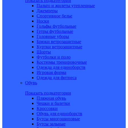
Показать подкатегории
Пальто и жилеты утепленные
Джемперы
Спортивное белье
Носки
Гольфы футбольные
Гетры футбольные
Головные уборы
Брюки ветрозащитные
Куртки ветрозащитные
Шорты
Футболки и поло
Костюмы тренировочные
Одежда для единоборств
Игровая форма
Одежда для фитнеса
Обувь
Показать подкатегории
Пляжная обувь
Чешки и балетки
Кроссовки
Обувь для единоборств
Бутсы многошиповые
Бутсы зальные