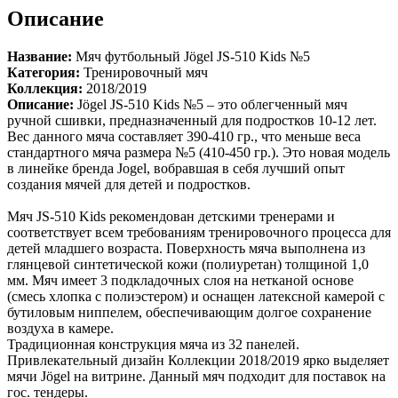
Описание
Название:
Мяч футбольный Jögel JS-510 Kids №5
Категория:
Тренировочный мяч
Коллекция:
2018/2019
Описание:
Jögel JS-510 Kids №5 – это облегченный мяч
ручной сшивки, предназначенный для подростков 10-12 лет.
Вес данного мяча составляет 390-410 гр., что меньше веса
стандартного мяча размера №5 (410-450 гр.). Это новая модель
в линейке бренда Jogel, вобравшая в себя лучший опыт
создания мячей для детей и подростков.
Мяч JS-510 Kids рекомендован детскими тренерами и
соответствует всем требованиям тренировочного процесса для
детей младшего возраста. Поверхность мяча выполнена из
глянцевой синтетической кожи (полиуретан) толщиной 1,0
мм. Мяч имеет 3 подкладочных слоя на нетканой основе
(смесь хлопка с полиэстером) и оснащен латексной камерой с
бутиловым ниппелем, обеспечивающим долгое сохранение
воздуха в камере.
Традиционная конструкция мяча из 32 панелей.
Привлекательный дизайн Коллекции 2018/2019 ярко выделяет
мячи Jögel на витрине. Данный мяч подходит для поставок на
гос. тендеры.