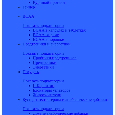
Куриный протеин
Гейнер
BCAA
Показать подкатегории
BCAA в капсулах и таблетках
BCAA жидкие
BCAA в порошке
Предтреники и энергетики
Показать подкатегории
Пробники предтреников
Предтреники
Энергетики
Похудеть
Показать подкатегории
L-Карнитин
Блокаторы углеводов
Жиросжигатели
Бустеры тестостерона и анаболические добавки
Показать подкатегории
Другие анаболические добавки