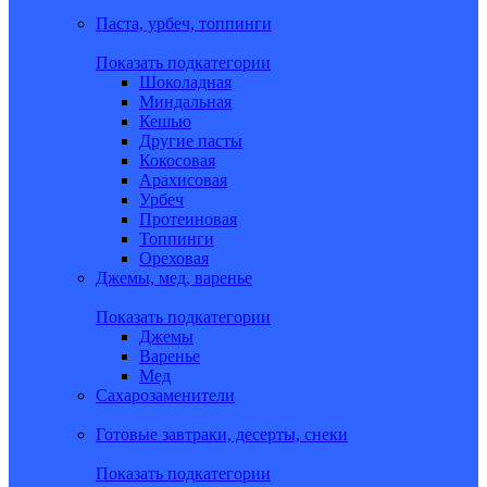
Паста, урбеч, топпинги
Показать подкатегории
Шоколадная
Миндальная
Кешью
Другие пасты
Кокосовая
Арахисовая
Урбеч
Протеиновая
Топпинги
Ореховая
Джемы, мед, варенье
Показать подкатегории
Джемы
Варенье
Мед
Сахарозаменители
Готовые завтраки, десерты, снеки
Показать подкатегории