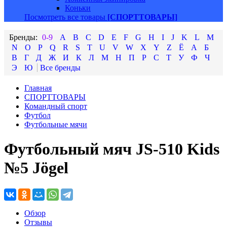
Коньки
Посмотреть все товары
[СПОРТТОВАРЫ]
0-9
A
B
C
D
E
F
G
H
I
J
K
L
M
N
O
P
Q
R
S
T
U
V
W
X
Y
Z
Ё
А
Б
В
Г
Д
Ж
И
К
Л
М
Н
П
Р
С
Т
У
Ф
Ч
Э
Ю
Главная
СПОРТТОВАРЫ
Командный спорт
Футбол
Футбольные мячи
Футбольный мяч JS-510 Kids
№5 Jögel
Обзор
Отзывы