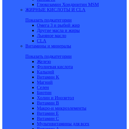
Глюкозамин Хондроитин MSM
ЖИРНЫЕ КИСЛОТЫ И CLA
Показать подкатегории
Омега 3 и рыбий жир
Другие масла и жиры
Льняное масло
CLA
Витамины и минералы
Показать подкатегории
Железо
Фолиевая кислота
Кальций
Витамин K
Магний
Селен
Биотин
Холин и Инозитол
Витамин B
Макро-и микроэлементы
Витамин Е
Витамин С
Мультивитамины для всех
Витамин A