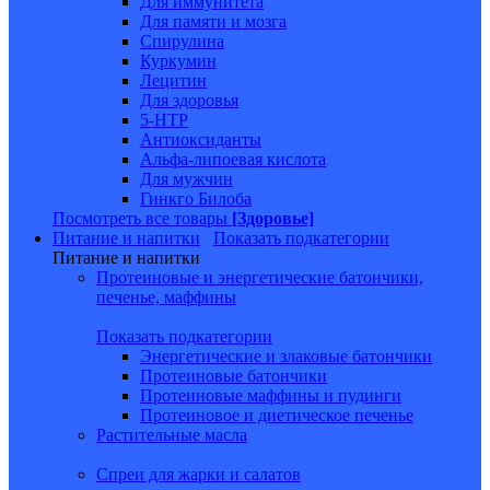
Для иммунитета
Для памяти и мозга
Спирулина
Куркумин
Лецитин
Для здоровья
5-HTP
Антиоксиданты
Альфа-липоевая кислота
Для мужчин
Гинкго Билоба
Посмотреть все товары
[Здоровье]
Питание и напитки
Показать подкатегории
Питание и напитки
Протеиновые и энергетические батончики,
печенье, маффины
Показать подкатегории
Энергетические и злаковые батончики
Протеиновые батончики
Протеиновые маффины и пудинги
Протеиновое и диетическое печенье
Растительные масла
Спреи для жарки и салатов