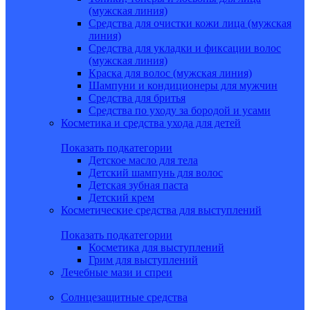
(мужская линия)
Средства для очистки кожи лица (мужская
линия)
Средства для укладки и фиксации волос
(мужская линия)
Краска для волос (мужская линия)
Шампуни и кондиционеры для мужчин
Средства для бритья
Средства по уходу за бородой и усами
Косметика и средства ухода для детей
Показать подкатегории
Детское масло для тела
Детский шампунь для волос
Детская зубная паста
Детский крем
Косметические средства для выступлений
Показать подкатегории
Косметика для выступлений
Грим для выступлений
Лечебные мази и спреи
Солнцезащитные средства