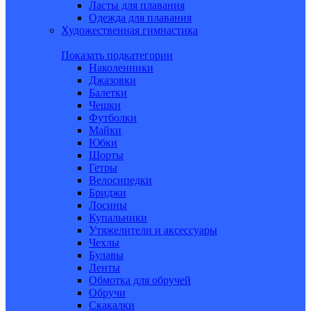
Ласты для плавания
Одежда для плавания
Художественная гимнастика
Показать подкатегории
Наколенники
Джазовки
Балетки
Чешки
Футболки
Майки
Юбки
Шорты
Гетры
Велосипедки
Бриджи
Лосины
Купальники
Утяжелители и аксессуары
Чехлы
Булавы
Ленты
Обмотка для обручей
Обручи
Скакалки