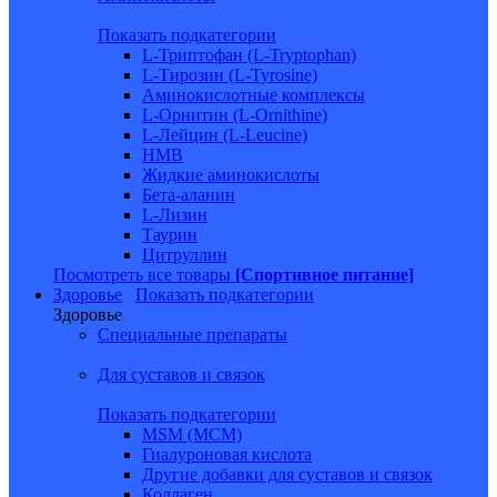
Показать подкатегории
L-Триптофан (L-Tryptophan)
L-Тирозин (L-Tyrosine)
Аминокислотные комплексы
L-Орнитин (L-Ornithine)
L-Лейцин (L-Leucine)
HMB
Жидкие аминокислоты
Бета-аланин
L-Лизин
Таурин
Цитруллин
Посмотреть все товары
[Спортивное питание]
Здоровье
Показать подкатегории
Здоровье
Специальные препараты
Для суставов и связок
Показать подкатегории
MSM (МСМ)
Гиалуроновая кислота
Другие добавки для суставов и связок
Коллаген