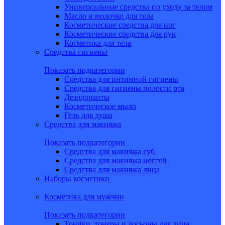
Универсальные средства по уходу за телом
Масло и молочко для тела
Косметические средства для ног
Косметические средства для рук
Косметика для тела
Средства гигиены
Показать подкатегории
Средства для интимной гигиены
Средства для гигиены полости рта
Дезодоранты
Косметическое мыло
Гель для душа
Средства для макияжа
Показать подкатегории
Средства для макияжа губ
Средства для макияжа ногтей
Средства для макияжа лица
Наборы косметики
Косметика для мужчин
Показать подкатегории
Тоники, тонеры и лосьоны для лица