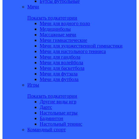
Бутсы футбольные
Мячи
Показать подкатегории
Мячи для водного поло
Медицинболы
Массажные мячи
Мячи гимнастические
Мячи для художественной гимнастики
Мячи для настольного тенниса
Мячи для гандбола
Мячи для волейбола
Мячи для баскетбола
Мячи для футзала
Мячи для футбола
Игры
Показать подкатегории
Другие виды игр
Дартс
Настольные игры
Бадминтон
Настольный теннис
Командный спорт