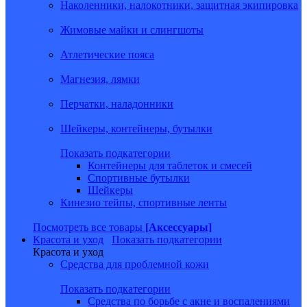
Наколенники, налокотники, защитная экипировка
Жимовые майки и слингшоты
Атлетические пояса
Магнезия, лямки
Перчатки, наладонники
Шейкеры, контейнеры, бутылки
Показать подкатегории
Контейнеры для таблеток и смесей
Спортивные бутылки
Шейкеры
Кинезио тейпы, спортивные ленты
Посмотреть все товары
[Аксессуары]
Красота и уход
Показать подкатегории
Красота и уход
Средства для проблемной кожи
Показать подкатегории
Средства по борьбе с акне и воспалениями