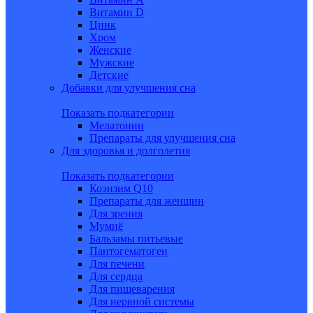
Витамин D
Цинк
Хром
Женские
Мужские
Детские
Добавки для улучшения сна
Показать подкатегории
Мелатонин
Препараты для улучшения сна
Для здоровья и долголетия
Показать подкатегории
Коэнзим Q10
Препараты для женщин
Для зрения
Мумиё
Бальзамы питьевые
Пантогематоген
Для печени
Для сердца
Для пищеварения
Для нервной системы