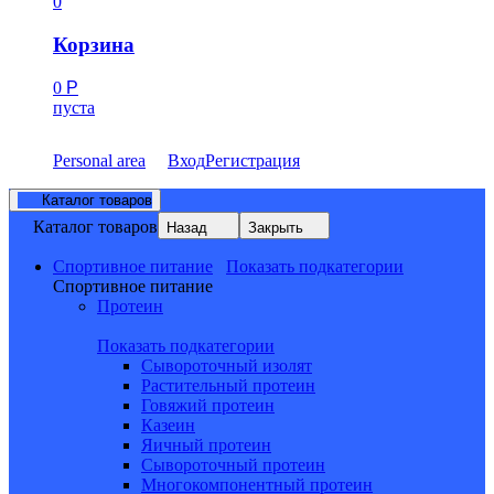
0
Корзина
0
Р
пуста
Personal area
Вход
Регистрация
Каталог товаров
Каталог товаров
Назад
Закрыть
Спортивное питание
Показать подкатегории
Спортивное питание
Протеин
Показать подкатегории
Сывороточный изолят
Растительный протеин
Говяжий протеин
Казеин
Яичный протеин
Сывороточный протеин
Многокомпонентный протеин