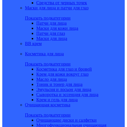
Средства от черных точек
Маски для лица и патчи для глаз
Показать подкатегории
Патчи для лица
Маски для кожи лица
Патчи для глаз
Маски для лица
BB крем
Косметика для лица
Показать подкатегории
Косметика для глаз и бровей
Крем для кожи вокруг глаз
Масло для лица
Тоник и тонер для лица
Эмульсия и лосьон для лица
Сыворотка и эссенция для лица
Крем и гель для лица
Очищающая косметика
Показать подкатегории
Очищающие диски и салфетки
Многофункциональная очищающая