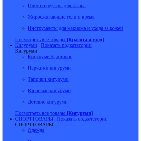
Грим и средства для загара
Жиросжигающие гели и крема
Инструменты для макияжа и ухода за кожей
Посмотреть все товары
[Красота и уход]
Кигуруми
Показать подкатегории
Кигуруми
Кигуруми Единорог
Перчатки кигуруми
Тапочки кигуруми
Взрослые кигуруми
Детские кигуруми
Посмотреть все товары
[Кигуруми]
СПОРТТОВАРЫ
Показать подкатегории
СПОРТТОВАРЫ
Одежда