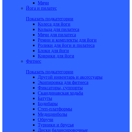
Мячи
Йога и пилатес
Показать подкатегории
Колеса для йоги
Кольца для пилатеса
Мячи для пилатеса
Ремни и комплекты для йоги
Ролики для йоги и пилатеса
Блоки для йоги
Коврики для йоги
Фитнес
Показать подкатегории
Другой инвентарь и аксессуары
Экипировка для фитнеса
Фиксаторы, суппорты
Скандинавская ходьба
Батуты
Бодибары
Степ-платформы
Медицинболы
Обручи
Турники и брусья
Диски балансировочные