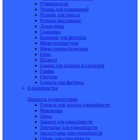
Утяжелители
Упоры для отжиманий
Ролики для пресса
Ролики массажные
Эспандеры
Скакалки
Коврики для фитнеса
Мячи-попрыгуны
Мячи гимнастические
Гири
Штанги
Блины для штанги и гантелей
Грифы
Гантели
Одежда для фитнеса
Единоборства
Показать подкатегории
Одежда для других единоборств
Макивары
Лапы
Защита для единоборств
Перчатки для единоборств
Аксессуары для единоборств
Обувь для единоборств