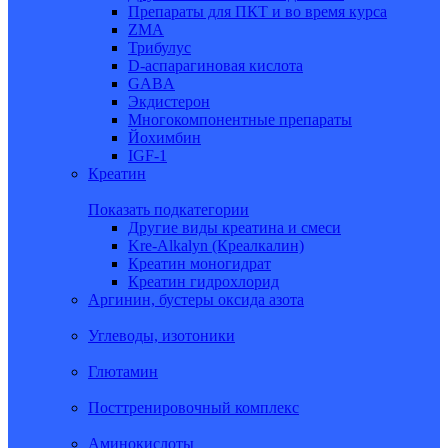
Препараты для ПКТ и во время курса
ZMA
Трибулус
D-аспарагиновая кислота
GABA
Экдистерон
Многокомпонентные препараты
Йохимбин
IGF-1
Креатин
Показать подкатегории
Другие виды креатина и смеси
Kre-Alkalyn (Креалкалин)
Креатин моногидрат
Креатин гидрохлорид
Аргинин, бустеры оксида азота
Углеводы, изотоники
Глютамин
Посттренировочный комплекс
Аминокислоты