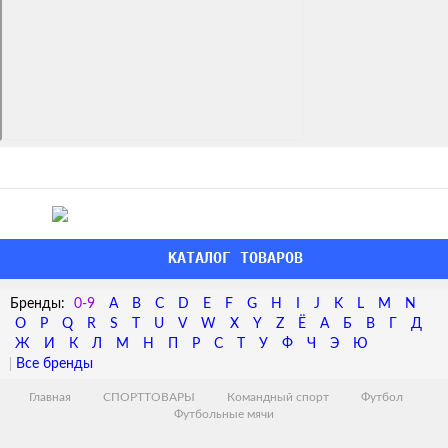
КАТАЛОГ ТОВАРОВ
0-9
A
B
C
D
E
F
G
H
I
J
K
L
M
N
O
P
Q
R
S
T
U
V
W
X
Y
Z
Ё
А
Б
В
Г
Д
Ж
И
К
Л
М
Н
П
Р
С
Т
У
Ф
Ч
Э
Ю
Главная
СПОРТТОВАРЫ
Командный спорт
Футбол
Футбольные мячи