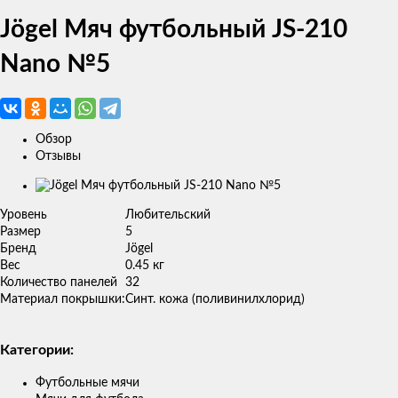
Jögel Мяч футбольный JS-210
Nano №5
Обзор
Отзывы
Изображение
товара
Уровень
Любительский
Размер
5
Бренд
Jögel
Вес
0.45 кг
Количество панелей
32
Материал покрышки:
Синт. кожа (поливинилхлорид)
Категории:
Футбольные мячи