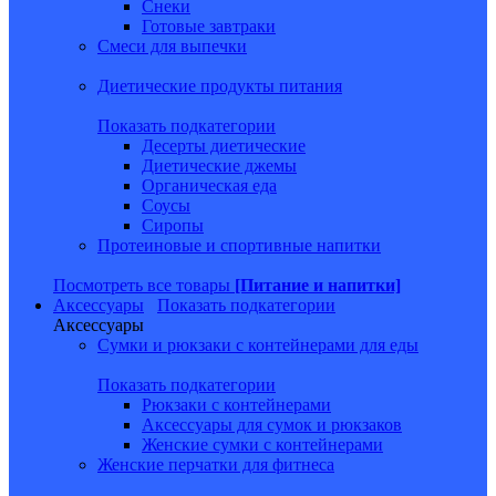
Снеки
Готовые завтраки
Смеси для выпечки
Диетические продукты питания
Показать подкатегории
Десерты диетические
Диетические джемы
Органическая еда
Соусы
Сиропы
Протеиновые и спортивные напитки
Посмотреть все товары
[Питание и напитки]
Аксессуары
Показать подкатегории
Аксессуары
Сумки и рюкзаки с контейнерами для еды
Показать подкатегории
Рюкзаки с контейнерами
Аксессуары для сумок и рюкзаков
Женские сумки с контейнерами
Женские перчатки для фитнеса