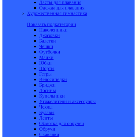
Ласты для плавания
Одежда для плавания
Художественная гимнастика
Показать подкатегории
Наколенники
Джазовки
Балетки
Чешки
Футболки
Майки
Юбки
Шорты
Гетры
Велосипедки
Бриджи
Лосины
Купальники
Утяжелители и аксессуары
Чехлы
Булавы
Ленты
Обмотка для обручей
Обручи
Скакалки