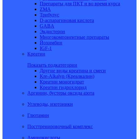
Препараты для ПКТ и во время курса
ZMA
Трибулус
D-аспарагиновая кислота
GABA
Экдистерон
Многокомпонентные препараты
Йохимбин
IGF-1
Креатин
Показать подкатегории
Другие виды креатина и смеси
Kre-Alkalyn (Креалкалин)
Креатин моногидрат
Креатин гидрохлорид
Аргинин, бустеры оксида азота
Углеводы, изотоники
Глютамин
Посттренировочный комплекс
Аминокислоты