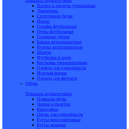
Показать подкатегории
Пальто и жилеты утепленные
Джемперы
Спортивное белье
Носки
Гольфы футбольные
Гетры футбольные
Головные уборы
Брюки ветрозащитные
Куртки ветрозащитные
Шорты
Футболки и поло
Костюмы тренировочные
Одежда для единоборств
Игровая форма
Одежда для фитнеса
Обувь
Показать подкатегории
Пляжная обувь
Чешки и балетки
Кроссовки
Обувь для единоборств
Бутсы многошиповые
Бутсы зальные