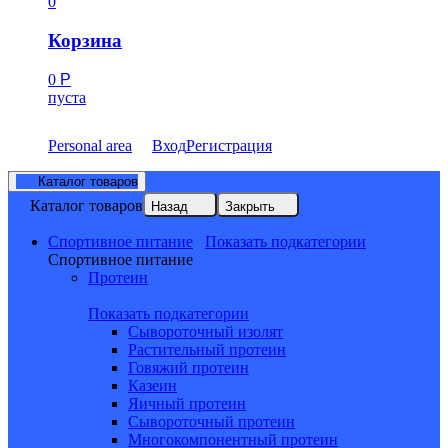
0
Корзина
0
Р
пуста
Personal area
Вход
Регистрация
Каталог товаров
Каталог товаров
Назад
Закрыть
Спортивное питание
Показать подкатегории
Спортивное питание
Протеин
Показать подкатегории
Сывороточный изолят
Растительный протеин
Говяжий протеин
Казеин
Яичный протеин
Сывороточный протеин
Многокомпонентный протеин