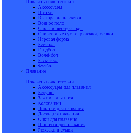
Показать подкатегории
Аксессуары
Щитки
Вратарские перчатки
Водное поло
Снова в школу c Jögel
Спортивные сумки, рюкзаки, мешки
Игровая форма
Бейсбол
Гандбол
Волейбол
Баскетбол
Футбол
Плавание
Показать подкатегории
Аксессуары для плавания
Беруши
Зажимы для носа
Колобашки
Лопатки для плавания
Доски для плавания
Очки для плавания
Шапочки для плавания
Рюкзаки и сумки