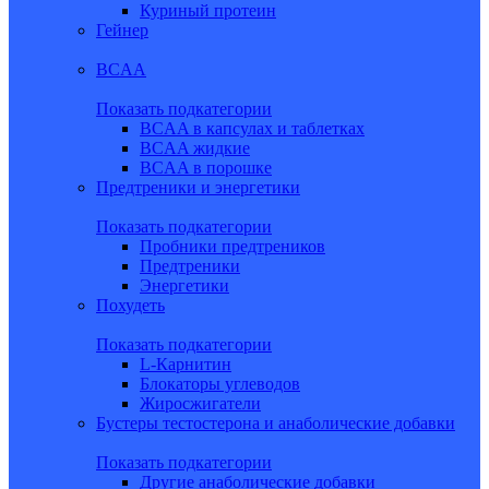
Куриный протеин
Гейнер
BCAA
Показать подкатегории
BCAA в капсулах и таблетках
BCAA жидкие
BCAA в порошке
Предтреники и энергетики
Показать подкатегории
Пробники предтреников
Предтреники
Энергетики
Похудеть
Показать подкатегории
L-Карнитин
Блокаторы углеводов
Жиросжигатели
Бустеры тестостерона и анаболические добавки
Показать подкатегории
Другие анаболические добавки