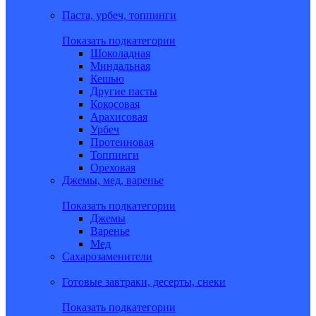
Паста, урбеч, топпинги
Показать подкатегории
Шоколадная
Миндальная
Кешью
Другие пасты
Кокосовая
Арахисовая
Урбеч
Протеиновая
Топпинги
Ореховая
Джемы, мед, варенье
Показать подкатегории
Джемы
Варенье
Мед
Сахарозаменители
Готовые завтраки, десерты, снеки
Показать подкатегории