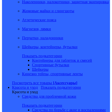
Наколенники, налокотники, защитная экипировка
Жимовые майки и слингшоты
Атлетические пояса
Магнезия, лямки
Перчатки, наладонники
Шейкеры, контейнеры, бутылки
Показать подкатегории
Контейнеры для таблеток и смесей
Спортивные бутылки
Шейкеры
Кинезио тейпы, спортивные ленты
Посмотреть все товары
[Аксессуары]
Красота и уход
Показать подкатегории
Красота и уход
Средства для проблемной кожи
Показать подкатегории
Средства по борьбе с акне и воспалениями