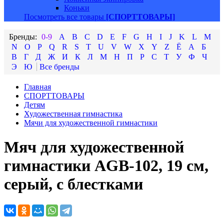
Коньки
Посмотреть все товары
[СПОРТТОВАРЫ]
0-9
A
B
C
D
E
F
G
H
I
J
K
L
M
N
O
P
Q
R
S
T
U
V
W
X
Y
Z
Ё
А
Б
В
Г
Д
Ж
И
К
Л
М
Н
П
Р
С
Т
У
Ф
Ч
Э
Ю
Главная
СПОРТТОВАРЫ
Детям
Художественная гимнастика
Мячи для художественной гимнастики
Мяч для художественной
гимнастики AGB-102, 19 см,
серый, с блестками