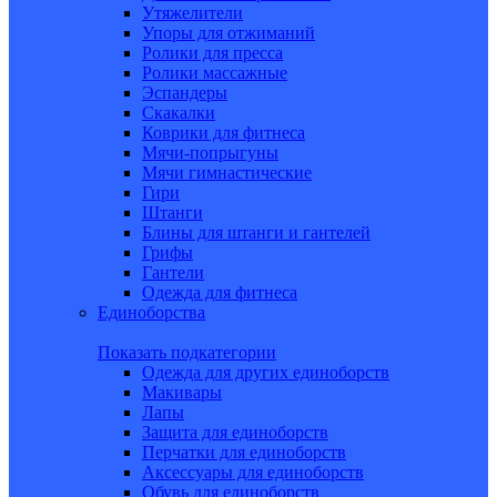
Утяжелители
Упоры для отжиманий
Ролики для пресса
Ролики массажные
Эспандеры
Скакалки
Коврики для фитнеса
Мячи-попрыгуны
Мячи гимнастические
Гири
Штанги
Блины для штанги и гантелей
Грифы
Гантели
Одежда для фитнеса
Единоборства
Показать подкатегории
Одежда для других единоборств
Макивары
Лапы
Защита для единоборств
Перчатки для единоборств
Аксессуары для единоборств
Обувь для единоборств