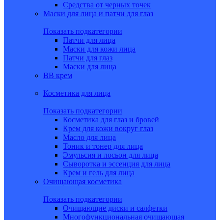
Средства от черных точек
Маски для лица и патчи для глаз
Показать подкатегории
Патчи для лица
Маски для кожи лица
Патчи для глаз
Маски для лица
BB крем
Косметика для лица
Показать подкатегории
Косметика для глаз и бровей
Крем для кожи вокруг глаз
Масло для лица
Тоник и тонер для лица
Эмульсия и лосьон для лица
Сыворотка и эссенция для лица
Крем и гель для лица
Очищающая косметика
Показать подкатегории
Очищающие диски и салфетки
Многофункциональная очищающая