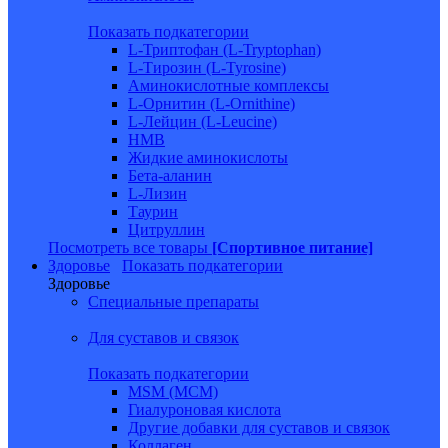
Показать подкатегории
L-Триптофан (L-Tryptophan)
L-Тирозин (L-Tyrosine)
Аминокислотные комплексы
L-Орнитин (L-Ornithine)
L-Лейцин (L-Leucine)
HMB
Жидкие аминокислоты
Бета-аланин
L-Лизин
Таурин
Цитруллин
Посмотреть все товары
[Спортивное питание]
Здоровье
Показать подкатегории
Здоровье
Специальные препараты
Для суставов и связок
Показать подкатегории
MSM (МСМ)
Гиалуроновая кислота
Другие добавки для суставов и связок
Коллаген