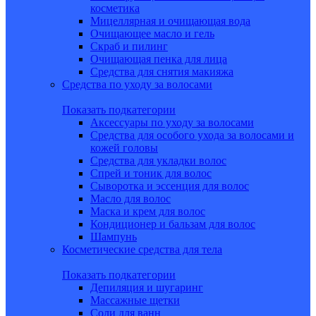
косметика
Мицеллярная и очищающая вода
Очищающее масло и гель
Скраб и пилинг
Очищающая пенка для лица
Средства для снятия макияжа
Средства по уходу за волосами
Показать подкатегории
Аксессуары по уходу за волосами
Средства для особого ухода за волосами и
кожей головы
Средства для укладки волос
Спрей и тоник для волос
Сыворотка и эссенция для волос
Масло для волос
Маска и крем для волос
Кондиционер и бальзам для волос
Шампунь
Косметические средства для тела
Показать подкатегории
Депиляция и шугаринг
Массажные щетки
Соли для ванн