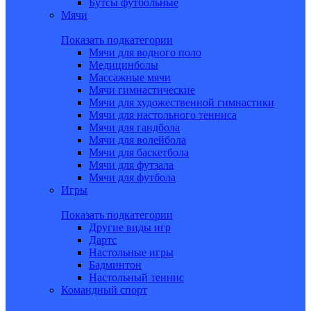
Бутсы футбольные
Мячи
Показать подкатегории
Мячи для водного поло
Медицинболы
Массажные мячи
Мячи гимнастические
Мячи для художественной гимнастики
Мячи для настольного тенниса
Мячи для гандбола
Мячи для волейбола
Мячи для баскетбола
Мячи для футзала
Мячи для футбола
Игры
Показать подкатегории
Другие виды игр
Дартс
Настольные игры
Бадминтон
Настольный теннис
Командный спорт