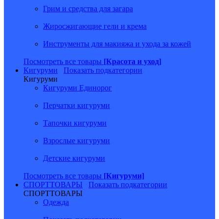
Грим и средства для загара
Жиросжигающие гели и крема
Инструменты для макияжа и ухода за кожей
Посмотреть все товары
[Красота и уход]
Кигуруми
Показать подкатегории
Кигуруми
Кигуруми Единорог
Перчатки кигуруми
Тапочки кигуруми
Взрослые кигуруми
Детские кигуруми
Посмотреть все товары
[Кигуруми]
СПОРТТОВАРЫ
Показать подкатегории
СПОРТТОВАРЫ
Одежда