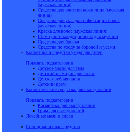
(мужская линия)
Средства для очистки кожи лица (мужская
линия)
Средства для укладки и фиксации волос
(мужская линия)
Краска для волос (мужская линия)
Шампуни и кондиционеры для мужчин
Средства для бритья
Средства по уходу за бородой и усами
Косметика и средства ухода для детей
Показать подкатегории
Детское масло для тела
Детский шампунь для волос
Детская зубная паста
Детский крем
Косметические средства для выступлений
Показать подкатегории
Косметика для выступлений
Грим для выступлений
Лечебные мази и спреи
Солнцезащитные средства