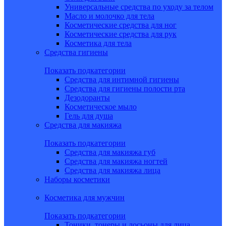
Универсальные средства по уходу за телом
Масло и молочко для тела
Косметические средства для ног
Косметические средства для рук
Косметика для тела
Средства гигиены
Показать подкатегории
Средства для интимной гигиены
Средства для гигиены полости рта
Дезодоранты
Косметическое мыло
Гель для душа
Средства для макияжа
Показать подкатегории
Средства для макияжа губ
Средства для макияжа ногтей
Средства для макияжа лица
Наборы косметики
Косметика для мужчин
Показать подкатегории
Тоники, тонеры и лосьоны для лица