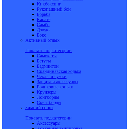
Кикбоксинг
Рукопашный бой
Борьба
Карате
Самбо
Дзюдо
Бокс
Активный отдых
Показать подкатегории
Самокаты
Батуты
Бадминтон
Скандинавская ходьба
Чехлы и сумки
Защита и аксессуары
Роликовые коньки
Круизеры
Лонгборды
Скейтборды
Зимний спорт
Показать подкатегории
Аксессуары
Хоккейная экипировка