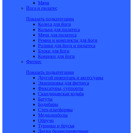
Мячи
Йога и пилатес
Показать подкатегории
Колеса для йоги
Кольца для пилатеса
Мячи для пилатеса
Ремни и комплекты для йоги
Ролики для йоги и пилатеса
Блоки для йоги
Коврики для йоги
Фитнес
Показать подкатегории
Другой инвентарь и аксессуары
Экипировка для фитнеса
Фиксаторы, суппорты
Скандинавская ходьба
Батуты
Бодибары
Степ-платформы
Медицинболы
Обручи
Турники и брусья
Диски балансировочные