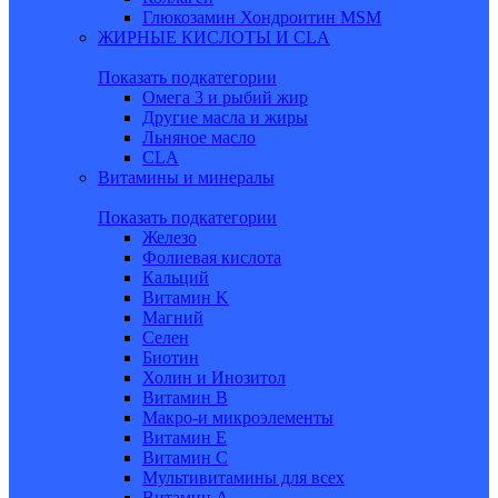
Глюкозамин Хондроитин MSM
ЖИРНЫЕ КИСЛОТЫ И CLA
Показать подкатегории
Омега 3 и рыбий жир
Другие масла и жиры
Льняное масло
CLA
Витамины и минералы
Показать подкатегории
Железо
Фолиевая кислота
Кальций
Витамин K
Магний
Селен
Биотин
Холин и Инозитол
Витамин B
Макро-и микроэлементы
Витамин Е
Витамин С
Мультивитамины для всех
Витамин A