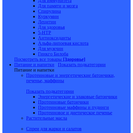
Для иммунитета
Для памяти и мозга
Спирулина
Куркумин
Лецитин
Для здоровья
5-HTP
Антиоксиданты
Альфа-липоевая кислота
Для мужчин
Гинкго Билоба
Посмотреть все товары
[Здоровье]
Питание и напитки
Показать подкатегории
Питание и напитки
Протеиновые и энергетические батончики,
печенье, маффины
Показать подкатегории
Энергетические и злаковые батончики
Протеиновые батончики
Протеиновые маффины и пудинги
Протеиновое и диетическое печенье
Растительные масла
Спреи для жарки и салатов