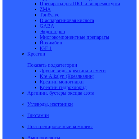
Препараты для ПКТ и во время курса
ZMA
Трибулус
D-аспарагиновая кислота
GABA
Экдистерон
Многокомпонентные препараты
Йохимбин
IGF-1
Креатин
Показать подкатегории
Другие виды креатина и смеси
Kre-Alkalyn (Креалкалин)
Креатин моногидрат
Креатин гидрохлорид
Аргинин, бустеры оксида азота
Углеводы, изотоники
Глютамин
Посттренировочный комплекс
Аминокислоты