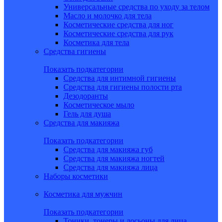
Универсальные средства по уходу за телом
Масло и молочко для тела
Косметические средства для ног
Косметические средства для рук
Косметика для тела
Средства гигиены
Показать подкатегории
Средства для интимной гигиены
Средства для гигиены полости рта
Дезодоранты
Косметическое мыло
Гель для душа
Средства для макияжа
Показать подкатегории
Средства для макияжа губ
Средства для макияжа ногтей
Средства для макияжа лица
Наборы косметики
Косметика для мужчин
Показать подкатегории
Тоники, тонеры и лосьоны для лица