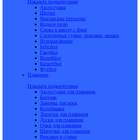
Показать подкатегории
Аксессуары
Щитки
Вратарские перчатки
Водное поло
Снова в школу c Jögel
Спортивные сумки, рюкзаки, мешки
Игровая форма
Бейсбол
Гандбол
Волейбол
Баскетбол
Футбол
Плавание
Показать подкатегории
Аксессуары для плавания
Беруши
Зажимы для носа
Колобашки
Лопатки для плавания
Доски для плавания
Очки для плавания
Шапочки для плавания
Рюкзаки и сумки