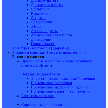
Для иммунитета
Для памяти и мозга
Спирулина
Куркумин
Лецитин
Для здоровья
5-HTP
Антиоксиданты
Альфа-липоевая кислота
Для мужчин
Гинкго Билоба
Посмотреть все товары
[Здоровье]
Питание и напитки
Показать подкатегории
Питание и напитки
Протеиновые и энергетические батончики,
печенье, маффины
Показать подкатегории
Энергетические и злаковые батончики
Протеиновые батончики
Протеиновые маффины и пудинги
Протеиновое и диетическое печенье
Растительные масла
Спреи для жарки и салатов