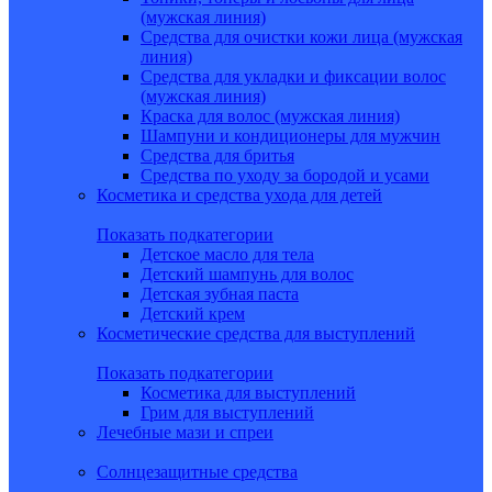
(мужская линия)
Средства для очистки кожи лица (мужская
линия)
Средства для укладки и фиксации волос
(мужская линия)
Краска для волос (мужская линия)
Шампуни и кондиционеры для мужчин
Средства для бритья
Средства по уходу за бородой и усами
Косметика и средства ухода для детей
Показать подкатегории
Детское масло для тела
Детский шампунь для волос
Детская зубная паста
Детский крем
Косметические средства для выступлений
Показать подкатегории
Косметика для выступлений
Грим для выступлений
Лечебные мази и спреи
Солнцезащитные средства