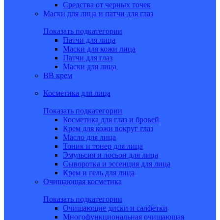
Средства от черных точек
Маски для лица и патчи для глаз
Показать подкатегории
Патчи для лица
Маски для кожи лица
Патчи для глаз
Маски для лица
BB крем
Косметика для лица
Показать подкатегории
Косметика для глаз и бровей
Крем для кожи вокруг глаз
Масло для лица
Тоник и тонер для лица
Эмульсия и лосьон для лица
Сыворотка и эссенция для лица
Крем и гель для лица
Очищающая косметика
Показать подкатегории
Очищающие диски и салфетки
Многофункциональная очищающая