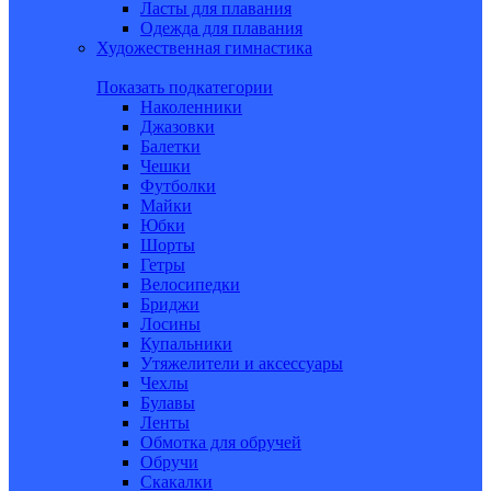
Ласты для плавания
Одежда для плавания
Художественная гимнастика
Показать подкатегории
Наколенники
Джазовки
Балетки
Чешки
Футболки
Майки
Юбки
Шорты
Гетры
Велосипедки
Бриджи
Лосины
Купальники
Утяжелители и аксессуары
Чехлы
Булавы
Ленты
Обмотка для обручей
Обручи
Скакалки