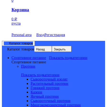
0
Корзина
0
Р
пуста
Personal area
Вход
Регистрация
Каталог товаров
Каталог товаров
Назад
Закрыть
Спортивное питание
Показать подкатегории
Спортивное питание
Протеин
Показать подкатегории
Сывороточный изолят
Растительный протеин
Говяжий протеин
Казеин
Яичный протеин
Сывороточный протеин
Многокомпонентный протеин