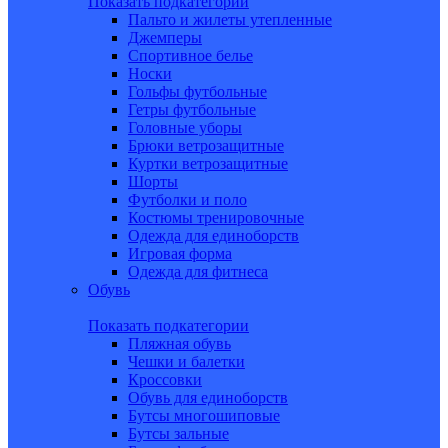
Показать подкатегории
Пальто и жилеты утепленные
Джемперы
Спортивное белье
Носки
Гольфы футбольные
Гетры футбольные
Головные уборы
Брюки ветрозащитные
Куртки ветрозащитные
Шорты
Футболки и поло
Костюмы тренировочные
Одежда для единоборств
Игровая форма
Одежда для фитнеса
Обувь
Показать подкатегории
Пляжная обувь
Чешки и балетки
Кроссовки
Обувь для единоборств
Бутсы многошиповые
Бутсы зальные