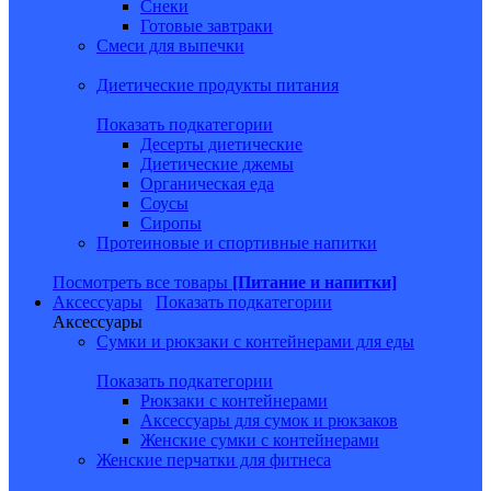
Снеки
Готовые завтраки
Смеси для выпечки
Диетические продукты питания
Показать подкатегории
Десерты диетические
Диетические джемы
Органическая еда
Соусы
Сиропы
Протеиновые и спортивные напитки
Посмотреть все товары
[Питание и напитки]
Аксессуары
Показать подкатегории
Аксессуары
Сумки и рюкзаки с контейнерами для еды
Показать подкатегории
Рюкзаки с контейнерами
Аксессуары для сумок и рюкзаков
Женские сумки с контейнерами
Женские перчатки для фитнеса