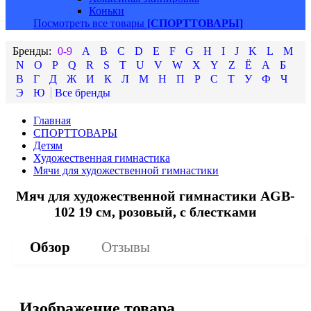
Коньки
Посмотреть все товары
[СПОРТТОВАРЫ]
0-9
A
B
C
D
E
F
G
H
I
J
K
L
M
N
O
P
Q
R
S
T
U
V
W
X
Y
Z
Ё
А
Б
В
Г
Д
Ж
И
К
Л
М
Н
П
Р
С
Т
У
Ф
Ч
Э
Ю
Главная
СПОРТТОВАРЫ
Детям
Художественная гимнастика
Мячи для художественной гимнастики
Мяч для художественной гимнастики AGB-
102 19 см, розовый, с блестками
Обзор
Отзывы
Изображение товара