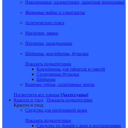
Наколенники, налокотники, защитная экипировка
Жимовые майки и слингшоты
Атлетические пояса
Магнезия, лямки
Перчатки, наладонники
Шейкеры, контейнеры, бутылки
Показать подкатегории
Контейнеры для таблеток и смесей
Спортивные бутылки
Шейкеры
Кинезио тейпы, спортивные ленты
Посмотреть все товары
[Аксессуары]
Красота и уход
Показать подкатегории
Красота и уход
Средства для проблемной кожи
Показать подкатегории
Средства по борьбе с акне и воспалениями