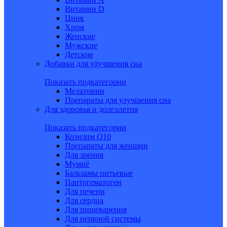
Витамин D
Цинк
Хром
Женские
Мужские
Детские
Добавки для улучшения сна
Показать подкатегории
Мелатонин
Препараты для улучшения сна
Для здоровья и долголетия
Показать подкатегории
Коэнзим Q10
Препараты для женщин
Для зрения
Мумиё
Бальзамы питьевые
Пантогематоген
Для печени
Для сердца
Для пищеварения
Для нервной системы