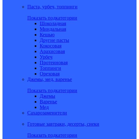
Паста, урбеч, топпинги
Показать подкатегории
Шоколадная
Миндальная
Кешью
Другие пасты
Кокосовая
Арахисовая
Урбеч
Протеиновая
Топпинги
Ореховая
Джемы, мед, варенье
Показать подкатегории
Джемы
Варенье
Мед
Сахарозаменители
Готовые завтраки, десерты, снеки
Показать подкатегории