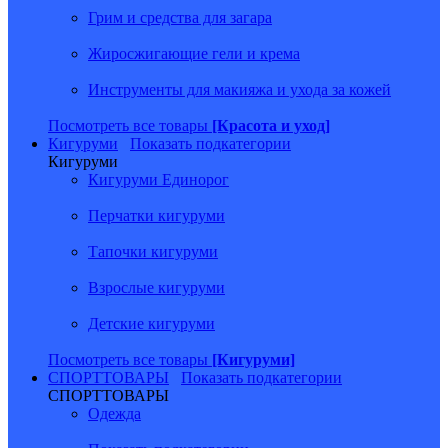
Грим и средства для загара
Жиросжигающие гели и крема
Инструменты для макияжа и ухода за кожей
Посмотреть все товары
[Красота и уход]
Кигуруми
Показать подкатегории
Кигуруми
Кигуруми Единорог
Перчатки кигуруми
Тапочки кигуруми
Взрослые кигуруми
Детские кигуруми
Посмотреть все товары
[Кигуруми]
СПОРТТОВАРЫ
Показать подкатегории
СПОРТТОВАРЫ
Одежда