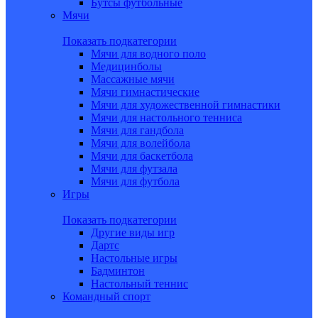
Бутсы футбольные
Мячи
Показать подкатегории
Мячи для водного поло
Медицинболы
Массажные мячи
Мячи гимнастические
Мячи для художественной гимнастики
Мячи для настольного тенниса
Мячи для гандбола
Мячи для волейбола
Мячи для баскетбола
Мячи для футзала
Мячи для футбола
Игры
Показать подкатегории
Другие виды игр
Дартс
Настольные игры
Бадминтон
Настольный теннис
Командный спорт