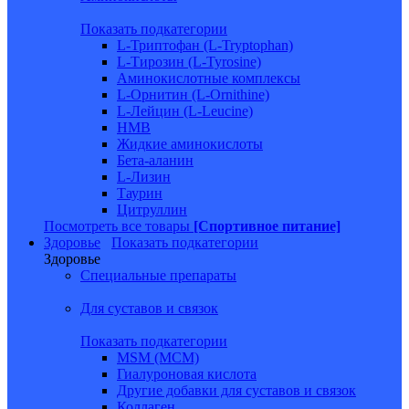
Показать подкатегории
L-Триптофан (L-Tryptophan)
L-Тирозин (L-Tyrosine)
Аминокислотные комплексы
L-Орнитин (L-Ornithine)
L-Лейцин (L-Leucine)
HMB
Жидкие аминокислоты
Бета-аланин
L-Лизин
Таурин
Цитруллин
Посмотреть все товары
[Спортивное питание]
Здоровье
Показать подкатегории
Здоровье
Специальные препараты
Для суставов и связок
Показать подкатегории
MSM (МСМ)
Гиалуроновая кислота
Другие добавки для суставов и связок
Коллаген