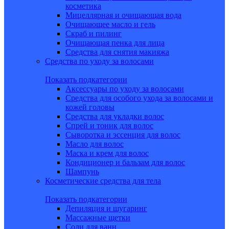
косметика
Мицеллярная и очищающая вода
Очищающее масло и гель
Скраб и пилинг
Очищающая пенка для лица
Средства для снятия макияжа
Средства по уходу за волосами
Показать подкатегории
Аксессуары по уходу за волосами
Средства для особого ухода за волосами и
кожей головы
Средства для укладки волос
Спрей и тоник для волос
Сыворотка и эссенция для волос
Масло для волос
Маска и крем для волос
Кондиционер и бальзам для волос
Шампунь
Косметические средства для тела
Показать подкатегории
Депиляция и шугаринг
Массажные щетки
Соли для ванн