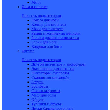
Мячи
Йога и пилатес
Показать подкатегории
Колеса для йоги
Кольца для пилатеса
Мячи для пилатеса
Ремни и комплекты для йоги
Ролики для йоги и пилатеса
Блоки для йоги
Коврики для йоги
Фитнес
Показать подкатегории
Другой инвентарь и аксессуары
Экипировка для фитнеса
Фиксаторы, суппорты
Скандинавская ходьба
Батуты
Бодибары
Степ-платформы
Медицинболы
Обручи
Турники и брусья
Диски балансировочные