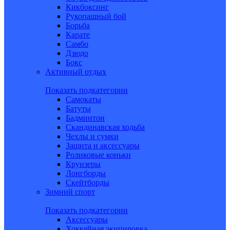
Кикбоксинг
Рукопашный бой
Борьба
Карате
Самбо
Дзюдо
Бокс
Активный отдых
Показать подкатегории
Самокаты
Батуты
Бадминтон
Скандинавская ходьба
Чехлы и сумки
Защита и аксессуары
Роликовые коньки
Круизеры
Лонгборды
Скейтборды
Зимний спорт
Показать подкатегории
Аксессуары
Хоккейная экипировка