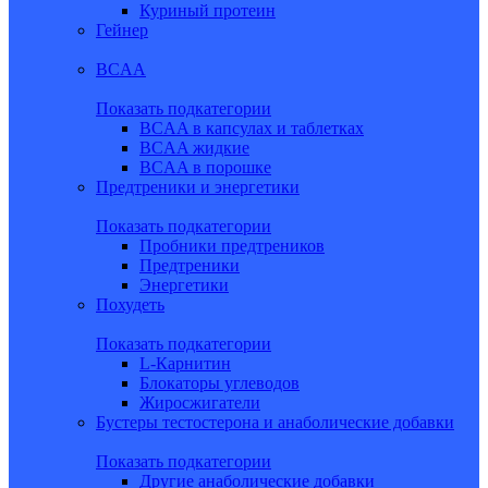
Куриный протеин
Гейнер
BCAA
Показать подкатегории
BCAA в капсулах и таблетках
BCAA жидкие
BCAA в порошке
Предтреники и энергетики
Показать подкатегории
Пробники предтреников
Предтреники
Энергетики
Похудеть
Показать подкатегории
L-Карнитин
Блокаторы углеводов
Жиросжигатели
Бустеры тестостерона и анаболические добавки
Показать подкатегории
Другие анаболические добавки