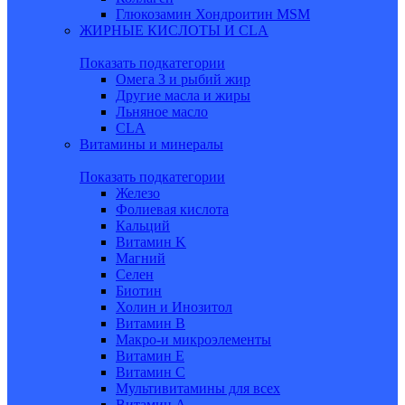
Глюкозамин Хондроитин MSM
ЖИРНЫЕ КИСЛОТЫ И CLA
Показать подкатегории
Омега 3 и рыбий жир
Другие масла и жиры
Льняное масло
CLA
Витамины и минералы
Показать подкатегории
Железо
Фолиевая кислота
Кальций
Витамин K
Магний
Селен
Биотин
Холин и Инозитол
Витамин B
Макро-и микроэлементы
Витамин Е
Витамин С
Мультивитамины для всех
Витамин A