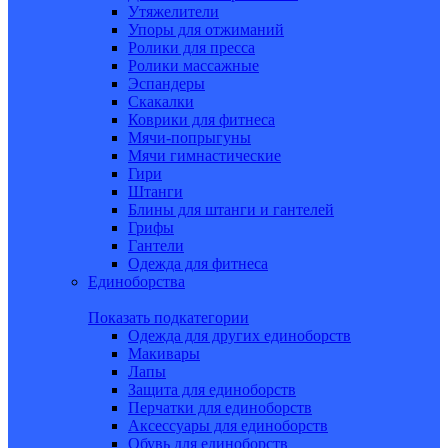
Утяжелители
Упоры для отжиманий
Ролики для пресса
Ролики массажные
Эспандеры
Скакалки
Коврики для фитнеса
Мячи-попрыгуны
Мячи гимнастические
Гири
Штанги
Блины для штанги и гантелей
Грифы
Гантели
Одежда для фитнеса
Единоборства
Показать подкатегории
Одежда для других единоборств
Макивары
Лапы
Защита для единоборств
Перчатки для единоборств
Аксессуары для единоборств
Обувь для единоборств