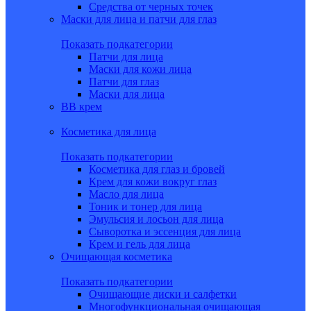
Средства от черных точек
Маски для лица и патчи для глаз
Показать подкатегории
Патчи для лица
Маски для кожи лица
Патчи для глаз
Маски для лица
BB крем
Косметика для лица
Показать подкатегории
Косметика для глаз и бровей
Крем для кожи вокруг глаз
Масло для лица
Тоник и тонер для лица
Эмульсия и лосьон для лица
Сыворотка и эссенция для лица
Крем и гель для лица
Очищающая косметика
Показать подкатегории
Очищающие диски и салфетки
Многофункциональная очищающая