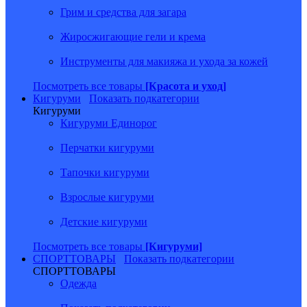
Грим и средства для загара
Жиросжигающие гели и крема
Инструменты для макияжа и ухода за кожей
Посмотреть все товары
[Красота и уход]
Кигуруми
Показать подкатегории
Кигуруми
Кигуруми Единорог
Перчатки кигуруми
Тапочки кигуруми
Взрослые кигуруми
Детские кигуруми
Посмотреть все товары
[Кигуруми]
СПОРТТОВАРЫ
Показать подкатегории
СПОРТТОВАРЫ
Одежда