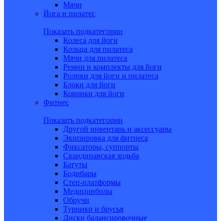
Мячи
Йога и пилатес
Показать подкатегории
Колеса для йоги
Кольца для пилатеса
Мячи для пилатеса
Ремни и комплекты для йоги
Ролики для йоги и пилатеса
Блоки для йоги
Коврики для йоги
Фитнес
Показать подкатегории
Другой инвентарь и аксессуары
Экипировка для фитнеса
Фиксаторы, суппорты
Скандинавская ходьба
Батуты
Бодибары
Степ-платформы
Медицинболы
Обручи
Турники и брусья
Диски балансировочные