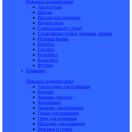
Показать подкатегории
Аксессуары
Щитки
Вратарские перчатки
Водное поло
Снова в школу c Jögel
Спортивные сумки, рюкзаки, мешки
Игровая форма
Бейсбол
Гандбол
Волейбол
Баскетбол
Футбол
Плавание
Показать подкатегории
Аксессуары для плавания
Беруши
Зажимы для носа
Колобашки
Лопатки для плавания
Доски для плавания
Очки для плавания
Шапочки для плавания
Рюкзаки и сумки