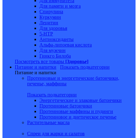
Для иммунитета
Для памяти и мозга
Спирулина
Куркумин
Лецитин
Для здоровья
5-HTP
Антиоксиданты
Альфа-липоевая кислота
Для мужчин
Гинкго Билоба
Посмотреть все товары
[Здоровье]
Питание и напитки
Показать подкатегории
Питание и напитки
Протеиновые и энергетические батончики,
печенье, маффины
Показать подкатегории
Энергетические и злаковые батончики
Протеиновые батончики
Протеиновые маффины и пудинги
Протеиновое и диетическое печенье
Растительные масла
Спреи для жарки и салатов