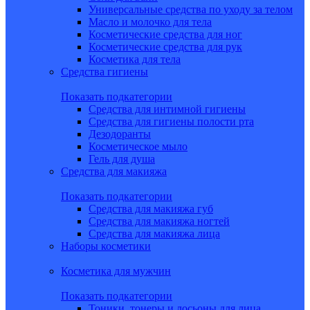
Универсальные средства по уходу за телом
Масло и молочко для тела
Косметические средства для ног
Косметические средства для рук
Косметика для тела
Средства гигиены
Показать подкатегории
Средства для интимной гигиены
Средства для гигиены полости рта
Дезодоранты
Косметическое мыло
Гель для душа
Средства для макияжа
Показать подкатегории
Средства для макияжа губ
Средства для макияжа ногтей
Средства для макияжа лица
Наборы косметики
Косметика для мужчин
Показать подкатегории
Тоники, тонеры и лосьоны для лица