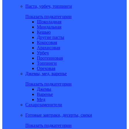
Паста, урбеч, топпинги
Показать подкатегории
Шоколадная
Миндальная
Кешью
Другие пасты
Кокосовая
Арахисовая
Урбеч
Протеиновая
Топпинги
Ореховая
Джемы, мед, варенье
Показать подкатегории
Джемы
Варенье
Мед
Сахарозаменители
Готовые завтраки, десерты, снеки
Показать подкатегории