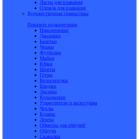
Ласты для плавания
Одежда для плавания
Художественная гимнастика
Показать подкатегории
Наколенники
Джазовки
Балетки
Чешки
Футболки
Майки
Юбки
Шорты
Гетры
Велосипедки
Бриджи
Лосины
Купальники
Утяжелители и аксессуары
Чехлы
Булавы
Ленты
Обмотка для обручей
Обручи
Скакалки