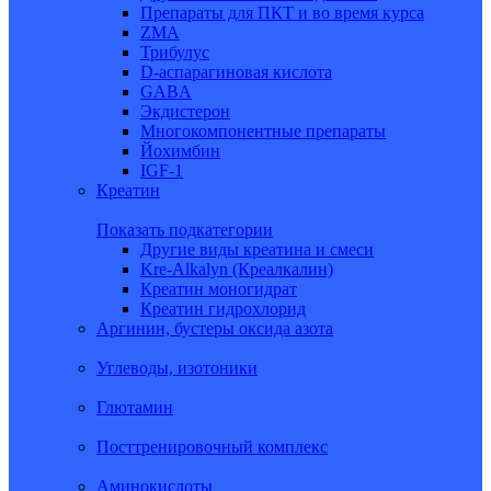
Препараты для ПКТ и во время курса
ZMA
Трибулус
D-аспарагиновая кислота
GABA
Экдистерон
Многокомпонентные препараты
Йохимбин
IGF-1
Креатин
Показать подкатегории
Другие виды креатина и смеси
Kre-Alkalyn (Креалкалин)
Креатин моногидрат
Креатин гидрохлорид
Аргинин, бустеры оксида азота
Углеводы, изотоники
Глютамин
Посттренировочный комплекс
Аминокислоты