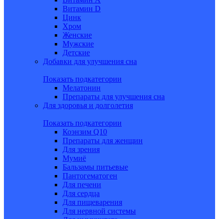
Витамин D
Цинк
Хром
Женские
Мужские
Детские
Добавки для улучшения сна
Показать подкатегории
Мелатонин
Препараты для улучшения сна
Для здоровья и долголетия
Показать подкатегории
Коэнзим Q10
Препараты для женщин
Для зрения
Мумиё
Бальзамы питьевые
Пантогематоген
Для печени
Для сердца
Для пищеварения
Для нервной системы