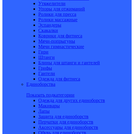
Утяжелители
Упоры для отжиманий
Ролики для пресса
Ролики массажные
Эспандеры
Скакалки
Коврики для фитнеса
Мячи-попрыгуны
Мячи гимнастические
Гири
Штанги
Блины для штанги и гантелей
Грифы
Гантели
Одежда для фитнеса
Единоборства
Показать подкатегории
Одежда для других единоборств
Макивары
Лапы
Защита для единоборств
Перчатки для единоборств
Аксессуары для единоборств
Обувь для единоборств