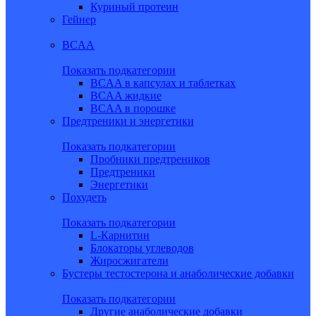
Куриный протеин
Гейнер
BCAA
Показать подкатегории
BCAA в капсулах и таблетках
BCAA жидкие
BCAA в порошке
Предтреники и энергетики
Показать подкатегории
Пробники предтреников
Предтреники
Энергетики
Похудеть
Показать подкатегории
L-Карнитин
Блокаторы углеводов
Жиросжигатели
Бустеры тестостерона и анаболические добавки
Показать подкатегории
Другие анаболические добавки