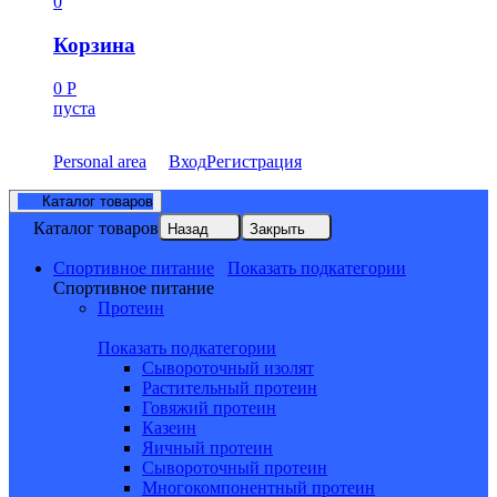
0
Корзина
0
Р
пуста
Personal area
Вход
Регистрация
Каталог товаров
Каталог товаров
Назад
Закрыть
Спортивное питание
Показать подкатегории
Спортивное питание
Протеин
Показать подкатегории
Сывороточный изолят
Растительный протеин
Говяжий протеин
Казеин
Яичный протеин
Сывороточный протеин
Многокомпонентный протеин