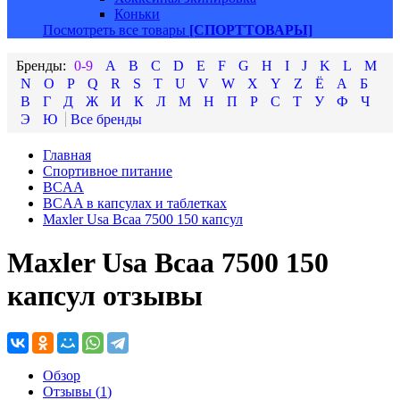
Коньки
Посмотреть все товары
[СПОРТТОВАРЫ]
0-9
A
B
C
D
E
F
G
H
I
J
K
L
M
N
O
P
Q
R
S
T
U
V
W
X
Y
Z
Ё
А
Б
В
Г
Д
Ж
И
К
Л
М
Н
П
Р
С
Т
У
Ф
Ч
Э
Ю
Главная
Спортивное питание
BCAA
BCAA в капсулах и таблетках
Maxler Usa Bcaa 7500 150 капсул
Maxler Usa Bcaa 7500 150
капсул отзывы
Обзор
Отзывы (
1
)