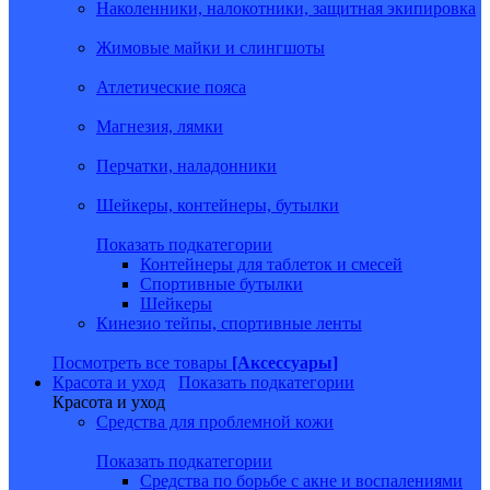
Наколенники, налокотники, защитная экипировка
Жимовые майки и слингшоты
Атлетические пояса
Магнезия, лямки
Перчатки, наладонники
Шейкеры, контейнеры, бутылки
Показать подкатегории
Контейнеры для таблеток и смесей
Спортивные бутылки
Шейкеры
Кинезио тейпы, спортивные ленты
Посмотреть все товары
[Аксессуары]
Красота и уход
Показать подкатегории
Красота и уход
Средства для проблемной кожи
Показать подкатегории
Средства по борьбе с акне и воспалениями