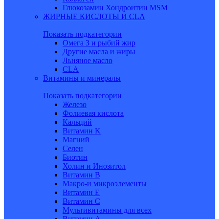
Глюкозамин Хондроитин MSM
ЖИРНЫЕ КИСЛОТЫ И CLA
Показать подкатегории
Омега 3 и рыбий жир
Другие масла и жиры
Льняное масло
CLA
Витамины и минералы
Показать подкатегории
Железо
Фолиевая кислота
Кальций
Витамин K
Магний
Селен
Биотин
Холин и Инозитол
Витамин B
Макро-и микроэлементы
Витамин Е
Витамин С
Мультивитамины для всех
Витамин A