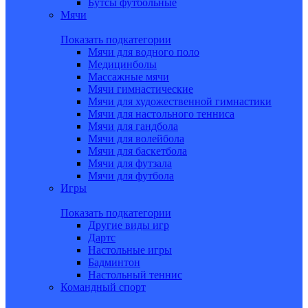
Бутсы футбольные
Мячи
Показать подкатегории
Мячи для водного поло
Медицинболы
Массажные мячи
Мячи гимнастические
Мячи для художественной гимнастики
Мячи для настольного тенниса
Мячи для гандбола
Мячи для волейбола
Мячи для баскетбола
Мячи для футзала
Мячи для футбола
Игры
Показать подкатегории
Другие виды игр
Дартс
Настольные игры
Бадминтон
Настольный теннис
Командный спорт