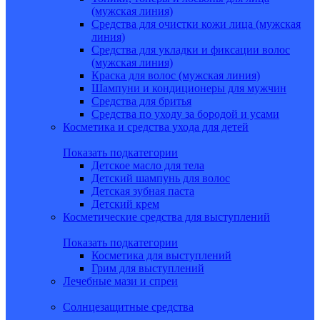
(мужская линия)
Средства для очистки кожи лица (мужская
линия)
Средства для укладки и фиксации волос
(мужская линия)
Краска для волос (мужская линия)
Шампуни и кондиционеры для мужчин
Средства для бритья
Средства по уходу за бородой и усами
Косметика и средства ухода для детей
Показать подкатегории
Детское масло для тела
Детский шампунь для волос
Детская зубная паста
Детский крем
Косметические средства для выступлений
Показать подкатегории
Косметика для выступлений
Грим для выступлений
Лечебные мази и спреи
Солнцезащитные средства