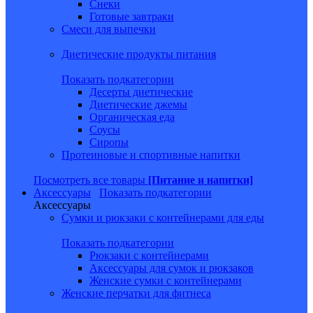
Снеки
Готовые завтраки
Смеси для выпечки
Диетические продукты питания
Показать подкатегории
Десерты диетические
Диетические джемы
Органическая еда
Соусы
Сиропы
Протеиновые и спортивные напитки
Посмотреть все товары
[Питание и напитки]
Аксессуары
Показать подкатегории
Аксессуары
Сумки и рюкзаки с контейнерами для еды
Показать подкатегории
Рюкзаки с контейнерами
Аксессуары для сумок и рюкзаков
Женские сумки с контейнерами
Женские перчатки для фитнеса