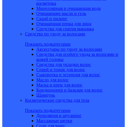
косметика
Мицеллярная и очищающая вода
Очищающее масло и гель
Скраб и пилинг
Очищающая пенка для лица
Средства для снятия макияжа
Средства по уходу за волосами
Показать подкатегории
Аксессуары по уходу за волосами
Средства для особого ухода за волосами и
кожей головы
Средства для укладки волос
Спрей и тоник для волос
Сыворотка и эссенция для волос
Масло для волос
Маска и крем для волос
Кондиционер и бальзам для волос
Шампунь
Косметические средства для тела
Показать подкатегории
Депиляция и шугаринг
Массажные щетки
Соли для ванн