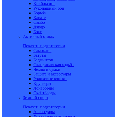
Кикбоксинг
Рукопашный бой
Борьба
Карате
Самбо
Дзюдо
Бокс
Активный отдых
Показать подкатегории
Самокаты
Батуты
Бадминтон
Скандинавская ходьба
Чехлы и сумки
Защита и аксессуары
Роликовые коньки
Круизеры
Лонгборды
Скейтборды
Зимний спорт
Показать подкатегории
Аксессуары
Хоккейная экипировка