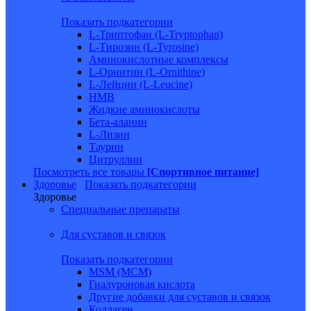
Показать подкатегории
L-Триптофан (L-Tryptophan)
L-Тирозин (L-Tyrosine)
Аминокислотные комплексы
L-Орнитин (L-Ornithine)
L-Лейцин (L-Leucine)
HMB
Жидкие аминокислоты
Бета-аланин
L-Лизин
Таурин
Цитруллин
Посмотреть все товары
[Спортивное питание]
Здоровье
Показать подкатегории
Здоровье
Специальные препараты
Для суставов и связок
Показать подкатегории
MSM (МСМ)
Гиалуроновая кислота
Другие добавки для суставов и связок
Коллаген