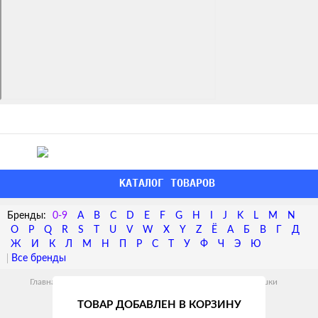
КАТАЛОГ ТОВАРОВ
0-9
A
B
C
D
E
F
G
H
I
J
K
L
M
N
O
P
Q
R
S
T
U
V
W
X
Y
Z
Ё
А
Б
В
Г
Д
Ж
И
К
Л
М
Н
П
Р
С
Т
У
Ф
Ч
Э
Ю
Главная
СПОРТТОВАРЫ
Плавание
Колобашки
ТОВАР ДОБАВЛЕН В КОРЗИНУ