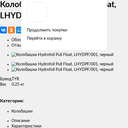
Колобашка Hydrofoil Pull Float,
LHYDPF/001, черный
Продолжить покупки
Перейти в корзину
Обзор
Отзывы
Изображение
товара
Бренд
TYR
Вес
0.25 кг
Категории:
Колобашки
Описание
Характеристики