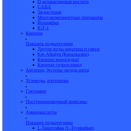
D-аспарагиновая кислота
GABA
Экдистерон
Многокомпонентные препараты
Йохимбин
IGF-1
Креатин
Показать подкатегории
Другие виды креатина и смеси
Kre-Alkalyn (Креалкалин)
Креатин моногидрат
Креатин гидрохлорид
Аргинин, бустеры оксида азота
Углеводы, изотоники
Глютамин
Посттренировочный комплекс
Аминокислоты
Показать подкатегории
L-Триптофан (L-Tryptophan)