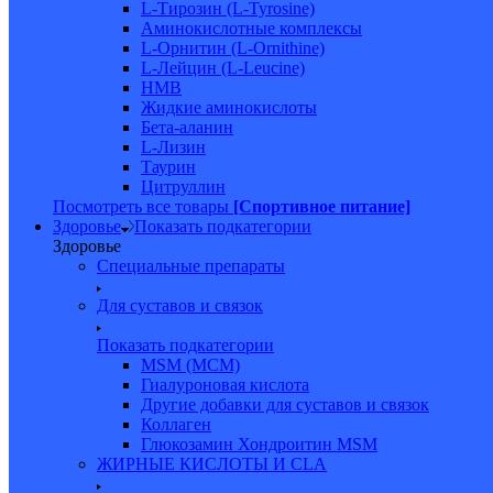
L-Тирозин (L-Tyrosine)
Аминокислотные комплексы
L-Орнитин (L-Ornithine)
L-Лейцин (L-Leucine)
HMB
Жидкие аминокислоты
Бета-аланин
L-Лизин
Таурин
Цитруллин
Посмотреть все товары
[Спортивное питание]
Здоровье
Показать подкатегории
Здоровье
Специальные препараты
Для суставов и связок
Показать подкатегории
MSM (МСМ)
Гиалуроновая кислота
Другие добавки для суставов и связок
Коллаген
Глюкозамин Хондроитин MSM
ЖИРНЫЕ КИСЛОТЫ И CLA