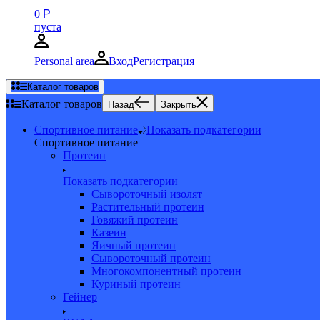
0
Р
пуста
Personal area
Вход
Регистрация
Каталог товаров
Каталог товаров
Назад
Закрыть
Спортивное питание
Показать подкатегории
Спортивное питание
Протеин
Показать подкатегории
Сывороточный изолят
Растительный протеин
Говяжий протеин
Казеин
Яичный протеин
Сывороточный протеин
Многокомпонентный протеин
Куриный протеин
Гейнер