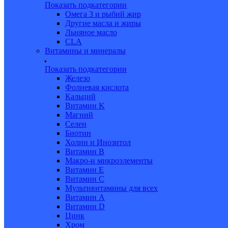
Показать подкатегории
Омега 3 и рыбий жир
Другие масла и жиры
Льняное масло
CLA
Витамины и минералы
Показать подкатегории
Железо
Фолиевая кислота
Кальций
Витамин K
Магний
Селен
Биотин
Холин и Инозитол
Витамин B
Макро-и микроэлементы
Витамин Е
Витамин С
Мультивитамины для всех
Витамин A
Витамин D
Цинк
Хром