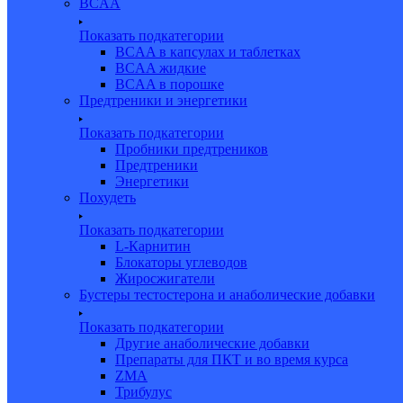
BCAA
Показать подкатегории
BCAA в капсулах и таблетках
BCAA жидкие
BCAA в порошке
Предтреники и энергетики
Показать подкатегории
Пробники предтреников
Предтреники
Энергетики
Похудеть
Показать подкатегории
L-Карнитин
Блокаторы углеводов
Жиросжигатели
Бустеры тестостерона и анаболические добавки
Показать подкатегории
Другие анаболические добавки
Препараты для ПКТ и во время курса
ZMA
Трибулус