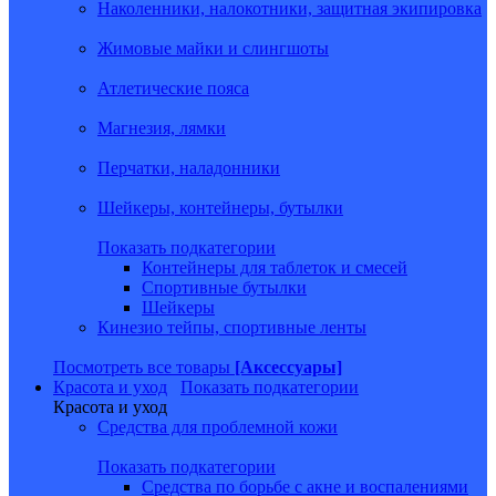
Наколенники, налокотники, защитная экипировка
Жимовые майки и слингшоты
Атлетические пояса
Магнезия, лямки
Перчатки, наладонники
Шейкеры, контейнеры, бутылки
Показать подкатегории
Контейнеры для таблеток и смесей
Спортивные бутылки
Шейкеры
Кинезио тейпы, спортивные ленты
Посмотреть все товары
[Аксессуары]
Красота и уход
Показать подкатегории
Красота и уход
Средства для проблемной кожи
Показать подкатегории
Средства по борьбе с акне и воспалениями