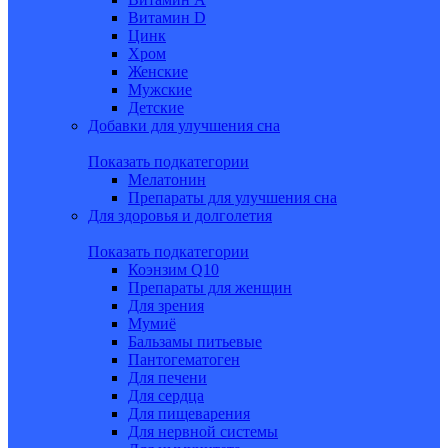
Витамин D
Цинк
Хром
Женские
Мужские
Детские
Добавки для улучшения сна
Показать подкатегории
Мелатонин
Препараты для улучшения сна
Для здоровья и долголетия
Показать подкатегории
Коэнзим Q10
Препараты для женщин
Для зрения
Мумиё
Бальзамы питьевые
Пантогематоген
Для печени
Для сердца
Для пищеварения
Для нервной системы