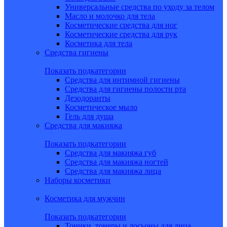
Универсальные средства по уходу за телом
Масло и молочко для тела
Косметические средства для ног
Косметические средства для рук
Косметика для тела
Средства гигиены
Показать подкатегории
Средства для интимной гигиены
Средства для гигиены полости рта
Дезодоранты
Косметическое мыло
Гель для душа
Средства для макияжа
Показать подкатегории
Средства для макияжа губ
Средства для макияжа ногтей
Средства для макияжа лица
Наборы косметики
Косметика для мужчин
Показать подкатегории
Тоники, тонеры и лосьоны для лица