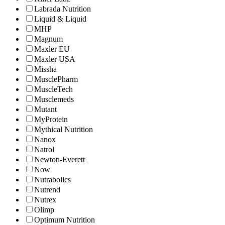
Labrada Nutrition
Liquid & Liquid
MHP
Magnum
Maxler EU
Maxler USA
Missha
MusclePharm
MuscleTech
Musclemeds
Mutant
MyProtein
Mythical Nutrition
Nanox
Natrol
Newton-Everett
Now
Nutrabolics
Nutrend
Nutrex
Olimp
Optimum Nutrition