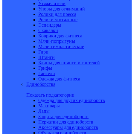
Утяжелители
Упоры для отжиманий
Ролики для пресса
Ролики массажные
Эспандеры
Скакалки
Коврики для фитнеса
Мячи-попрыгуны
Мячи гимнастические
Гири
Штанги
Блины для штанги и гантелей
Грифы
Гантели
Одежда для фитнеса
Единоборства
Показать подкатегории
Одежда для других единоборств
Макивары
Лапы
Защита для единоборств
Перчатки для единоборств
Аксессуары для единоборств
Обувь для единоборств