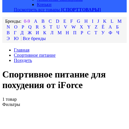
Коньки
Посмотреть все товары
[СПОРТТОВАРЫ]
0-9
A
B
C
D
E
F
G
H
I
J
K
L
M
N
O
P
Q
R
S
T
U
V
W
X
Y
Z
Ё
А
Б
В
Г
Д
Ж
И
К
Л
М
Н
П
Р
С
Т
У
Ф
Ч
Э
Ю
Главная
Спортивное питание
Похудеть
Спортивное питание для
похудения от iForce
1 товар
Фильтры