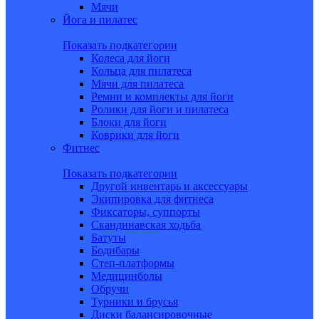
Мячи
Йога и пилатес
Показать подкатегории
Колеса для йоги
Кольца для пилатеса
Мячи для пилатеса
Ремни и комплекты для йоги
Ролики для йоги и пилатеса
Блоки для йоги
Коврики для йоги
Фитнес
Показать подкатегории
Другой инвентарь и аксессуары
Экипировка для фитнеса
Фиксаторы, суппорты
Скандинавская ходьба
Батуты
Бодибары
Степ-платформы
Медицинболы
Обручи
Турники и брусья
Диски балансировочные