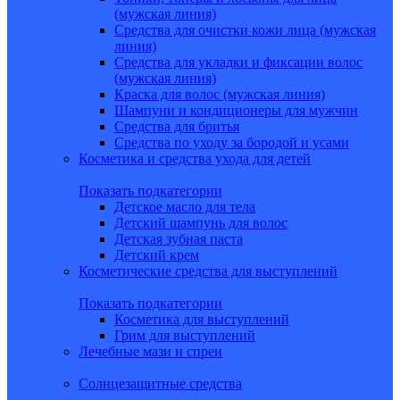
(мужская линия)
Средства для очистки кожи лица (мужская
линия)
Средства для укладки и фиксации волос
(мужская линия)
Краска для волос (мужская линия)
Шампуни и кондиционеры для мужчин
Средства для бритья
Средства по уходу за бородой и усами
Косметика и средства ухода для детей
Показать подкатегории
Детское масло для тела
Детский шампунь для волос
Детская зубная паста
Детский крем
Косметические средства для выступлений
Показать подкатегории
Косметика для выступлений
Грим для выступлений
Лечебные мази и спреи
Солнцезащитные средства