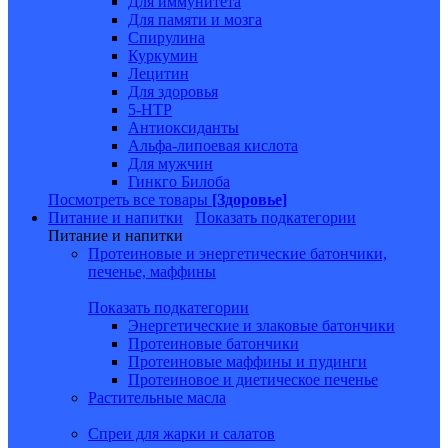
Для иммунитета
Для памяти и мозга
Спирулина
Куркумин
Лецитин
Для здоровья
5-HTP
Антиоксиданты
Альфа-липоевая кислота
Для мужчин
Гинкго Билоба
Посмотреть все товары
[Здоровье]
Питание и напитки
Показать подкатегории
Питание и напитки
Протеиновые и энергетические батончики,
печенье, маффины
Показать подкатегории
Энергетические и злаковые батончики
Протеиновые батончики
Протеиновые маффины и пудинги
Протеиновое и диетическое печенье
Растительные масла
Спреи для жарки и салатов