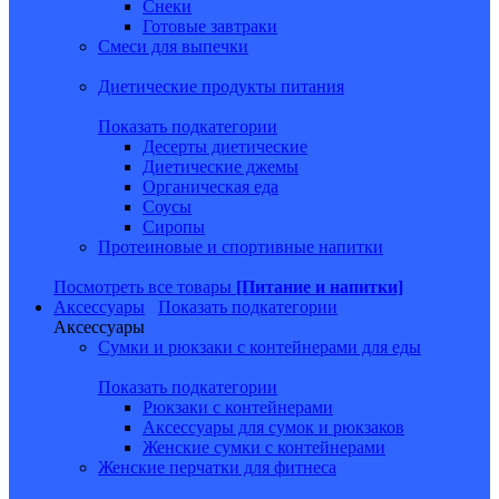
Снеки
Готовые завтраки
Смеси для выпечки
Диетические продукты питания
Показать подкатегории
Десерты диетические
Диетические джемы
Органическая еда
Соусы
Сиропы
Протеиновые и спортивные напитки
Посмотреть все товары
[Питание и напитки]
Аксессуары
Показать подкатегории
Аксессуары
Сумки и рюкзаки с контейнерами для еды
Показать подкатегории
Рюкзаки с контейнерами
Аксессуары для сумок и рюкзаков
Женские сумки с контейнерами
Женские перчатки для фитнеса