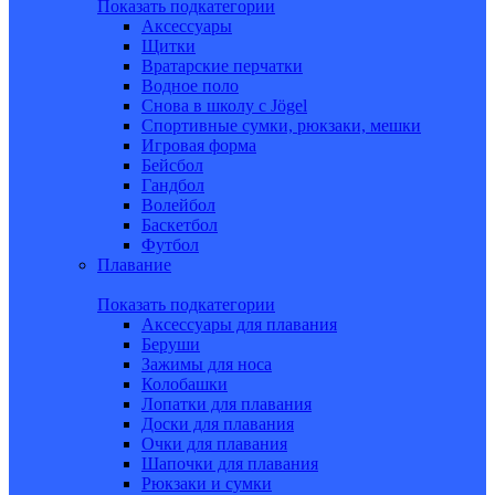
Показать подкатегории
Аксессуары
Щитки
Вратарские перчатки
Водное поло
Снова в школу c Jögel
Спортивные сумки, рюкзаки, мешки
Игровая форма
Бейсбол
Гандбол
Волейбол
Баскетбол
Футбол
Плавание
Показать подкатегории
Аксессуары для плавания
Беруши
Зажимы для носа
Колобашки
Лопатки для плавания
Доски для плавания
Очки для плавания
Шапочки для плавания
Рюкзаки и сумки