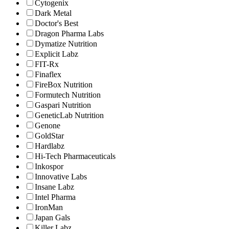
Cytogenix
Dark Metal
Doctor's Best
Dragon Pharma Labs
Dymatize Nutrition
Explicit Labz
FIT-Rx
Finaflex
FireBox Nutrition
Formutech Nutrition
Gaspari Nutrition
GeneticLab Nutrition
Genone
GoldStar
Hardlabz
Hi-Tech Pharmaceuticals
Inkospor
Innovative Labs
Insane Labz
Intel Pharma
IronMan
Japan Gals
Killer Labz