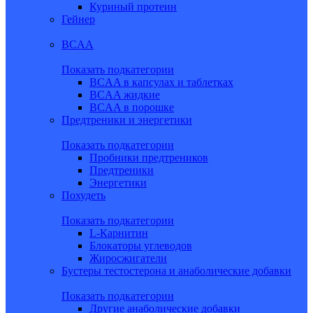
Куриный протеин
Гейнер
BCAA
Показать подкатегории
BCAA в капсулах и таблетках
BCAA жидкие
BCAA в порошке
Предтреники и энергетики
Показать подкатегории
Пробники предтреников
Предтреники
Энергетики
Похудеть
Показать подкатегории
L-Карнитин
Блокаторы углеводов
Жиросжигатели
Бустеры тестостерона и анаболические добавки
Показать подкатегории
Другие анаболические добавки