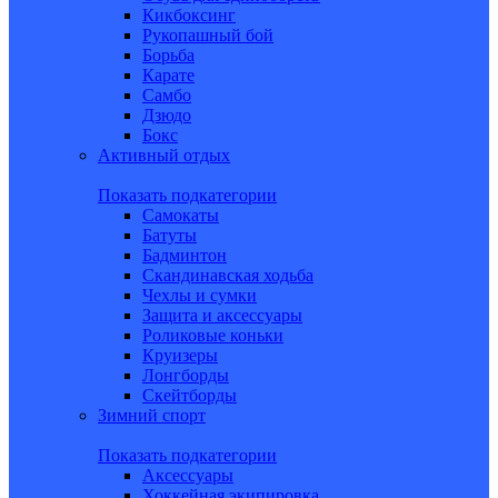
Кикбоксинг
Рукопашный бой
Борьба
Карате
Самбо
Дзюдо
Бокс
Активный отдых
Показать подкатегории
Самокаты
Батуты
Бадминтон
Скандинавская ходьба
Чехлы и сумки
Защита и аксессуары
Роликовые коньки
Круизеры
Лонгборды
Скейтборды
Зимний спорт
Показать подкатегории
Аксессуары
Хоккейная экипировка