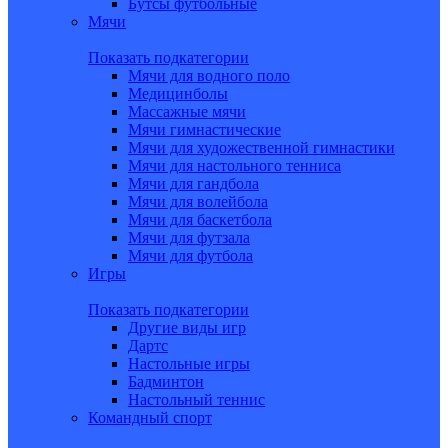
Бутсы футбольные
Мячи
Показать подкатегории
Мячи для водного поло
Медицинболы
Массажные мячи
Мячи гимнастические
Мячи для художественной гимнастики
Мячи для настольного тенниса
Мячи для гандбола
Мячи для волейбола
Мячи для баскетбола
Мячи для футзала
Мячи для футбола
Игры
Показать подкатегории
Другие виды игр
Дартс
Настольные игры
Бадминтон
Настольный теннис
Командный спорт