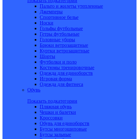
Показать подкатегории
Пальто и жилеты утепленные
Джемперы
Спортивное белье
Носки
Гольфы футбольные
Гетры футбольные
Головные уборы
Брюки ветрозащитные
Куртки ветрозащитные
Шорты
Футболки и поло
Костюмы тренировочные
Одежда для единоборств
Игровая форма
Одежда для фитнеса
Обувь
Показать подкатегории
Пляжная обувь
Чешки и балетки
Кроссовки
Обувь для единоборств
Бутсы многошиповые
Бутсы зальные