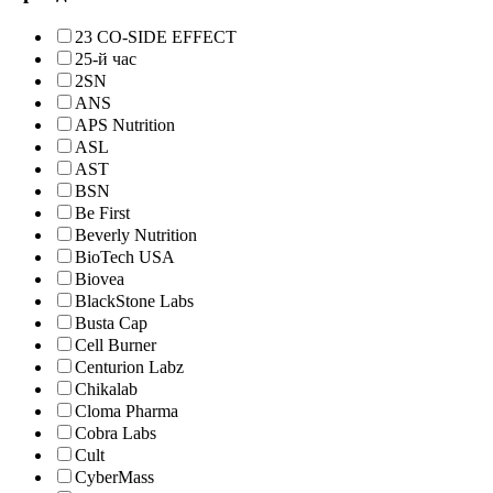
23 CO-SIDE EFFECT
25-й час
2SN
ANS
APS Nutrition
ASL
AST
BSN
Be First
Beverly Nutrition
BioTech USA
Biovea
BlackStone Labs
Busta Cap
Cell Burner
Centurion Labz
Chikalab
Cloma Pharma
Cobra Labs
Cult
CyberMass