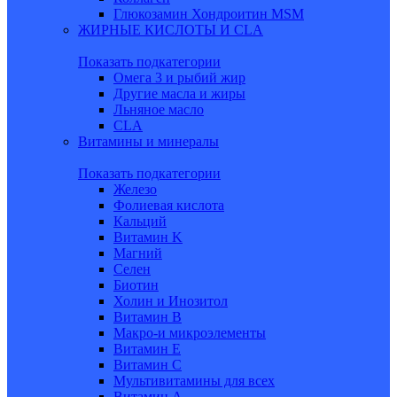
Глюкозамин Хондроитин MSM
ЖИРНЫЕ КИСЛОТЫ И CLA
Показать подкатегории
Омега 3 и рыбий жир
Другие масла и жиры
Льняное масло
CLA
Витамины и минералы
Показать подкатегории
Железо
Фолиевая кислота
Кальций
Витамин K
Магний
Селен
Биотин
Холин и Инозитол
Витамин B
Макро-и микроэлементы
Витамин Е
Витамин С
Мультивитамины для всех
Витамин A