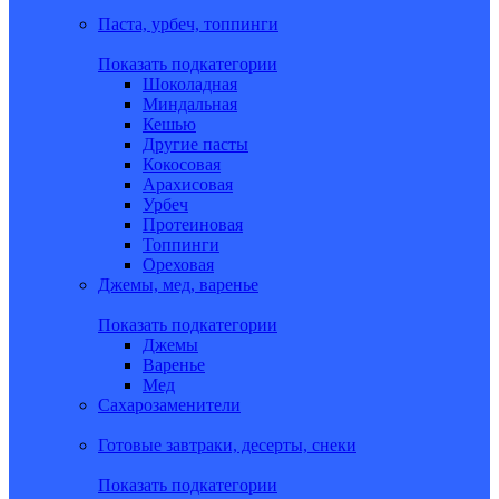
Паста, урбеч, топпинги
Показать подкатегории
Шоколадная
Миндальная
Кешью
Другие пасты
Кокосовая
Арахисовая
Урбеч
Протеиновая
Топпинги
Ореховая
Джемы, мед, варенье
Показать подкатегории
Джемы
Варенье
Мед
Сахарозаменители
Готовые завтраки, десерты, снеки
Показать подкатегории