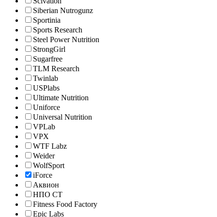
Scivation
Siberian Nutrogunz
Sportinia
Sports Research
Steel Power Nutrition
StrongGirl
Sugarfree
TLM Research
Twinlab
USPlabs
Ultimate Nutrition
Uniforce
Universal Nutrition
VPLab
VPX
WTF Labz
Weider
WolfSport
iForce
Аквион
НПО СТ
Fitness Food Factory
Epic Labs