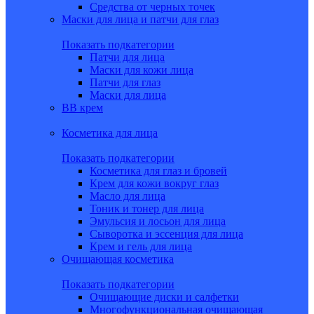
Средства от черных точек
Маски для лица и патчи для глаз
Показать подкатегории
Патчи для лица
Маски для кожи лица
Патчи для глаз
Маски для лица
BB крем
Косметика для лица
Показать подкатегории
Косметика для глаз и бровей
Крем для кожи вокруг глаз
Масло для лица
Тоник и тонер для лица
Эмульсия и лосьон для лица
Сыворотка и эссенция для лица
Крем и гель для лица
Очищающая косметика
Показать подкатегории
Очищающие диски и салфетки
Многофункциональная очищающая