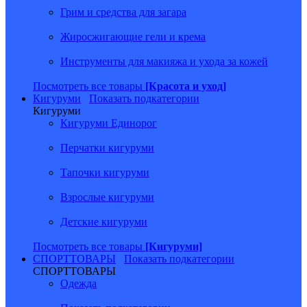
Грим и средства для загара
Жиросжигающие гели и крема
Инструменты для макияжа и ухода за кожей
Посмотреть все товары
[Красота и уход]
Кигуруми
Показать подкатегории
Кигуруми
Кигуруми Единорог
Перчатки кигуруми
Тапочки кигуруми
Взрослые кигуруми
Детские кигуруми
Посмотреть все товары
[Кигуруми]
СПОРТТОВАРЫ
Показать подкатегории
СПОРТТОВАРЫ
Одежда