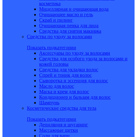
косметика
Мицеллярная и очищающая вода
Очищающее масло и гель
Скраб и пилинг
Очищающая пенка для лица
Средства для снятия макияжа
Средства по уходу за волосами
Показать подкатегории
Аксессуары по уходу за волосами
Средства для особого ухода за волосами и
кожей головы
Средства для укладки волос
Спрей и тоник для волос
Сыворотка и эссенция для волос
Масло для волос
Маска и крем для волос
Кондиционер и бальзам для волос
Шампунь
Косметические средства для тела
Показать подкатегории
Депиляция и шугаринг
Массажные щетки
Соли для ванн