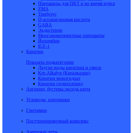
Препараты для ПКТ и во время курса
ZMA
Трибулус
D-аспарагиновая кислота
GABA
Экдистерон
Многокомпонентные препараты
Йохимбин
IGF-1
Креатин
Показать подкатегории
Другие виды креатина и смеси
Kre-Alkalyn (Креалкалин)
Креатин моногидрат
Креатин гидрохлорид
Аргинин, бустеры оксида азота
Углеводы, изотоники
Глютамин
Посттренировочный комплекс
Аминокислоты