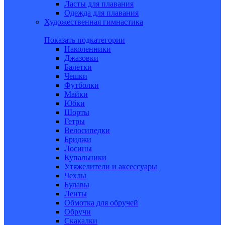
Ласты для плавания
Одежда для плавания
Художественная гимнастика
Показать подкатегории
Наколенники
Джазовки
Балетки
Чешки
Футболки
Майки
Юбки
Шорты
Гетры
Велосипедки
Бриджи
Лосины
Купальники
Утяжелители и аксессуары
Чехлы
Булавы
Ленты
Обмотка для обручей
Обручи
Скакалки