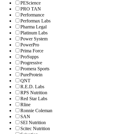
PEScience
PRO TAN
Performance
Performax Labs
Pharma Legal
Platinum Labs
Power System
PowerPro
Prima Force
ProSupps
Progressive
Promera Sports
PureProtein
QNT
R.E.D. Labs
RPS Nutrition
Red Star Labs
Rline
Ronnie Coleman
SAN
SEI Nutrition
Scitec Nutrition