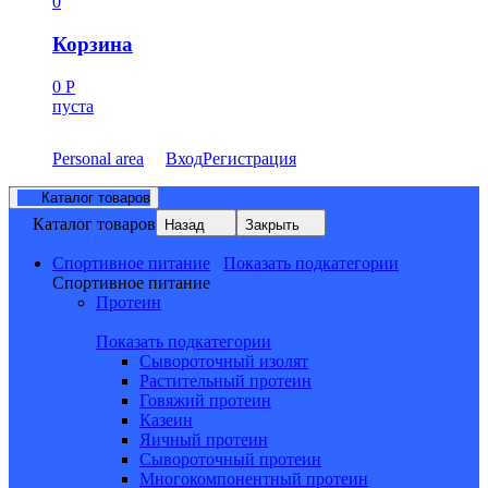
0
Корзина
0
Р
пуста
Personal area
Вход
Регистрация
Каталог товаров
Каталог товаров
Назад
Закрыть
Спортивное питание
Показать подкатегории
Спортивное питание
Протеин
Показать подкатегории
Сывороточный изолят
Растительный протеин
Говяжий протеин
Казеин
Яичный протеин
Сывороточный протеин
Многокомпонентный протеин