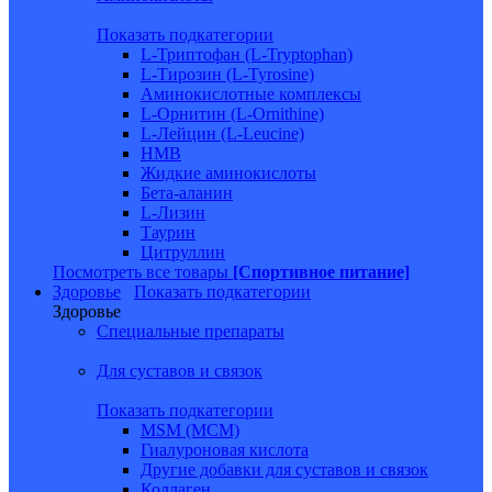
Показать подкатегории
L-Триптофан (L-Tryptophan)
L-Тирозин (L-Tyrosine)
Аминокислотные комплексы
L-Орнитин (L-Ornithine)
L-Лейцин (L-Leucine)
HMB
Жидкие аминокислоты
Бета-аланин
L-Лизин
Таурин
Цитруллин
Посмотреть все товары
[Спортивное питание]
Здоровье
Показать подкатегории
Здоровье
Специальные препараты
Для суставов и связок
Показать подкатегории
MSM (МСМ)
Гиалуроновая кислота
Другие добавки для суставов и связок
Коллаген