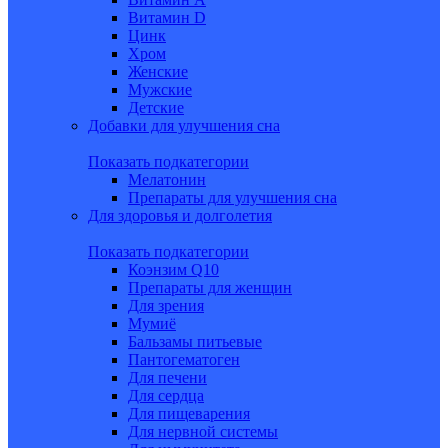
Витамин D
Цинк
Хром
Женские
Мужские
Детские
Добавки для улучшения сна
Показать подкатегории
Мелатонин
Препараты для улучшения сна
Для здоровья и долголетия
Показать подкатегории
Коэнзим Q10
Препараты для женщин
Для зрения
Мумиё
Бальзамы питьевые
Пантогематоген
Для печени
Для сердца
Для пищеварения
Для нервной системы