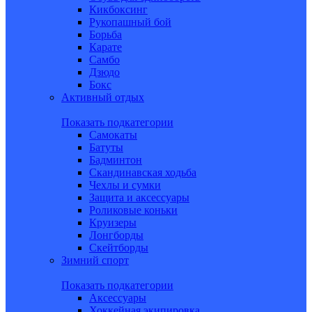
Кикбоксинг
Рукопашный бой
Борьба
Карате
Самбо
Дзюдо
Бокс
Активный отдых
Показать подкатегории
Самокаты
Батуты
Бадминтон
Скандинавская ходьба
Чехлы и сумки
Защита и аксессуары
Роликовые коньки
Круизеры
Лонгборды
Скейтборды
Зимний спорт
Показать подкатегории
Аксессуары
Хоккейная экипировка