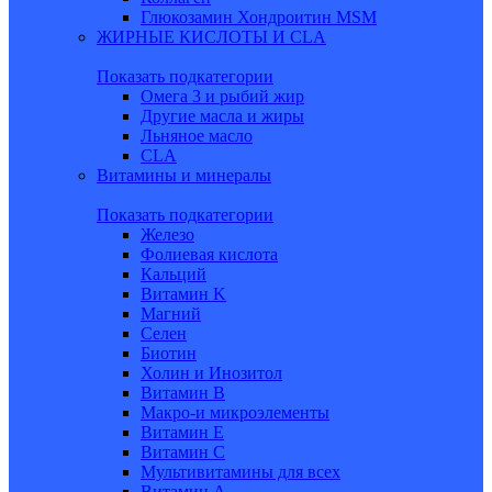
Глюкозамин Хондроитин MSM
ЖИРНЫЕ КИСЛОТЫ И CLA
Показать подкатегории
Омега 3 и рыбий жир
Другие масла и жиры
Льняное масло
CLA
Витамины и минералы
Показать подкатегории
Железо
Фолиевая кислота
Кальций
Витамин K
Магний
Селен
Биотин
Холин и Инозитол
Витамин B
Макро-и микроэлементы
Витамин Е
Витамин С
Мультивитамины для всех
Витамин A