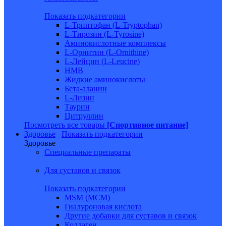
Показать подкатегории
L-Триптофан (L-Tryptophan)
L-Тирозин (L-Tyrosine)
Аминокислотные комплексы
L-Орнитин (L-Ornithine)
L-Лейцин (L-Leucine)
HMB
Жидкие аминокислоты
Бета-аланин
L-Лизин
Таурин
Цитруллин
Посмотреть все товары
[Спортивное питание]
Здоровье
Показать подкатегории
Здоровье
Специальные препараты
Для суставов и связок
Показать подкатегории
MSM (МСМ)
Гиалуроновая кислота
Другие добавки для суставов и связок
Коллаген