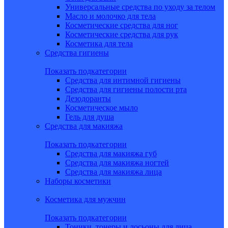
Универсальные средства по уходу за телом
Масло и молочко для тела
Косметические средства для ног
Косметические средства для рук
Косметика для тела
Средства гигиены
Показать подкатегории
Средства для интимной гигиены
Средства для гигиены полости рта
Дезодоранты
Косметическое мыло
Гель для душа
Средства для макияжа
Показать подкатегории
Средства для макияжа губ
Средства для макияжа ногтей
Средства для макияжа лица
Наборы косметики
Косметика для мужчин
Показать подкатегории
Тоники, тонеры и лосьоны для лица