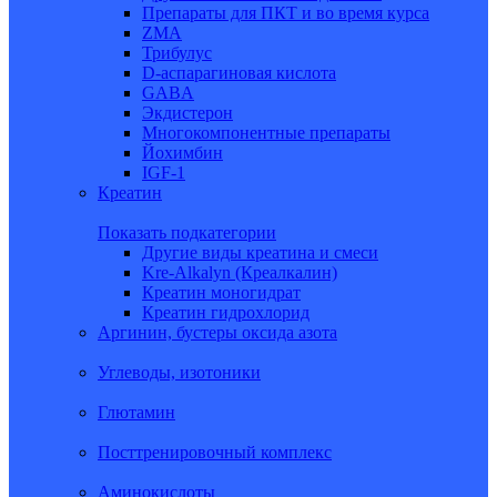
Препараты для ПКТ и во время курса
ZMA
Трибулус
D-аспарагиновая кислота
GABA
Экдистерон
Многокомпонентные препараты
Йохимбин
IGF-1
Креатин
Показать подкатегории
Другие виды креатина и смеси
Kre-Alkalyn (Креалкалин)
Креатин моногидрат
Креатин гидрохлорид
Аргинин, бустеры оксида азота
Углеводы, изотоники
Глютамин
Посттренировочный комплекс
Аминокислоты