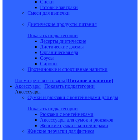
Снеки
Готовые завтраки
Смеси для выпечки
Диетические продукты питания
Показать подкатегории
Десерты диетические
Диетические джемы
Органическая еда
Соусы
Сиропы
Протеиновые и спортивные напитки
Посмотреть все товары
[Питание и напитки]
Аксессуары
Показать подкатегории
Аксессуары
Сумки и рюкзаки с контейнерами для еды
Показать подкатегории
Рюкзаки с контейнерами
Аксессуары для сумок и рюкзаков
Женские сумки с контейнерами
Женские перчатки для фитнеса