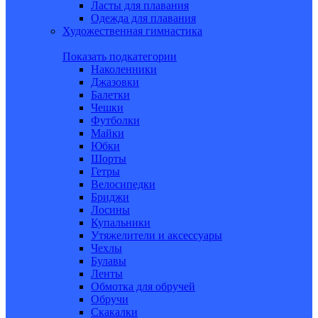
Ласты для плавания
Одежда для плавания
Художественная гимнастика
Показать подкатегории
Наколенники
Джазовки
Балетки
Чешки
Футболки
Майки
Юбки
Шорты
Гетры
Велосипедки
Бриджи
Лосины
Купальники
Утяжелители и аксессуары
Чехлы
Булавы
Ленты
Обмотка для обручей
Обручи
Скакалки