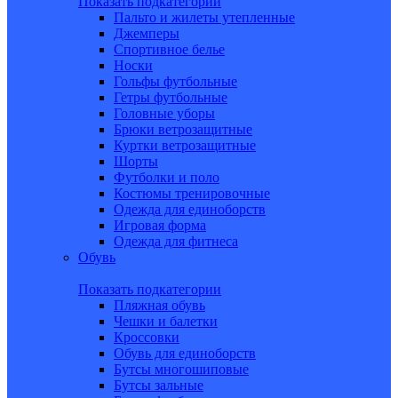
Показать подкатегории
Пальто и жилеты утепленные
Джемперы
Спортивное белье
Носки
Гольфы футбольные
Гетры футбольные
Головные уборы
Брюки ветрозащитные
Куртки ветрозащитные
Шорты
Футболки и поло
Костюмы тренировочные
Одежда для единоборств
Игровая форма
Одежда для фитнеса
Обувь
Показать подкатегории
Пляжная обувь
Чешки и балетки
Кроссовки
Обувь для единоборств
Бутсы многошиповые
Бутсы зальные