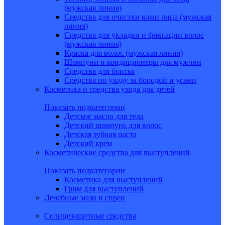
(мужская линия)
Средства для очистки кожи лица (мужская
линия)
Средства для укладки и фиксации волос
(мужская линия)
Краска для волос (мужская линия)
Шампуни и кондиционеры для мужчин
Средства для бритья
Средства по уходу за бородой и усами
Косметика и средства ухода для детей
Показать подкатегории
Детское масло для тела
Детский шампунь для волос
Детская зубная паста
Детский крем
Косметические средства для выступлений
Показать подкатегории
Косметика для выступлений
Грим для выступлений
Лечебные мази и спреи
Солнцезащитные средства