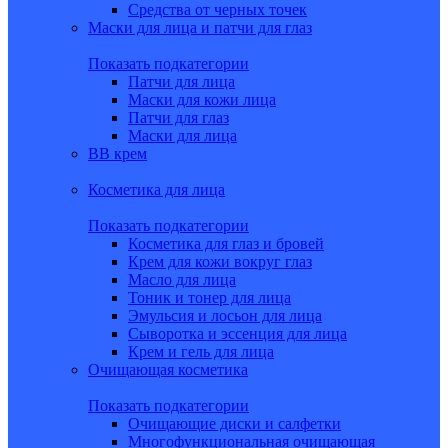
Средства от черных точек
Маски для лица и патчи для глаз
Показать подкатегории
Патчи для лица
Маски для кожи лица
Патчи для глаз
Маски для лица
BB крем
Косметика для лица
Показать подкатегории
Косметика для глаз и бровей
Крем для кожи вокруг глаз
Масло для лица
Тоник и тонер для лица
Эмульсия и лосьон для лица
Сыворотка и эссенция для лица
Крем и гель для лица
Очищающая косметика
Показать подкатегории
Очищающие диски и салфетки
Многофункциональная очищающая