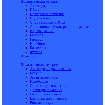
Показать подкатегории
Аксессуары
Щитки
Вратарские перчатки
Водное поло
Снова в школу c Jögel
Спортивные сумки, рюкзаки, мешки
Игровая форма
Бейсбол
Гандбол
Волейбол
Баскетбол
Футбол
Плавание
Показать подкатегории
Аксессуары для плавания
Беруши
Зажимы для носа
Колобашки
Лопатки для плавания
Доски для плавания
Очки для плавания
Шапочки для плавания
Рюкзаки и сумки