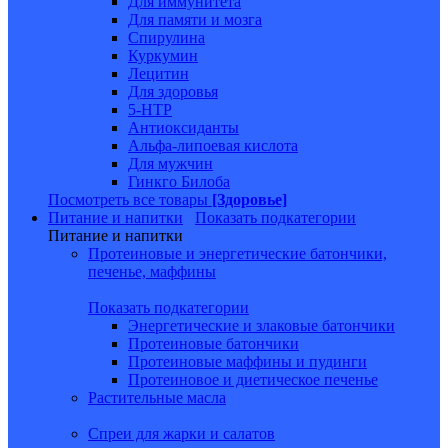
Для иммунитета
Для памяти и мозга
Спирулина
Куркумин
Лецитин
Для здоровья
5-HTP
Антиоксиданты
Альфа-липоевая кислота
Для мужчин
Гинкго Билоба
Посмотреть все товары
[Здоровье]
Питание и напитки
Показать подкатегории
Питание и напитки
Протеиновые и энергетические батончики,
печенье, маффины
Показать подкатегории
Энергетические и злаковые батончики
Протеиновые батончики
Протеиновые маффины и пудинги
Протеиновое и диетическое печенье
Растительные масла
Спреи для жарки и салатов