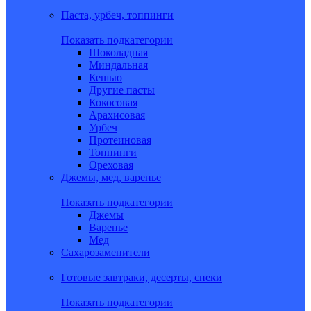
Паста, урбеч, топпинги
Показать подкатегории
Шоколадная
Миндальная
Кешью
Другие пасты
Кокосовая
Арахисовая
Урбеч
Протеиновая
Топпинги
Ореховая
Джемы, мед, варенье
Показать подкатегории
Джемы
Варенье
Мед
Сахарозаменители
Готовые завтраки, десерты, снеки
Показать подкатегории