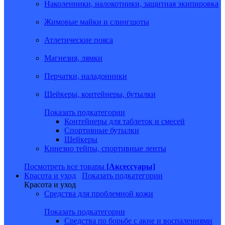
Наколенники, налокотники, защитная экипировка
Жимовые майки и слингшоты
Атлетические пояса
Магнезия, лямки
Перчатки, наладонники
Шейкеры, контейнеры, бутылки
Показать подкатегории
Контейнеры для таблеток и смесей
Спортивные бутылки
Шейкеры
Кинезио тейпы, спортивные ленты
Посмотреть все товары
[Аксессуары]
Красота и уход
Показать подкатегории
Красота и уход
Средства для проблемной кожи
Показать подкатегории
Средства по борьбе с акне и воспалениями