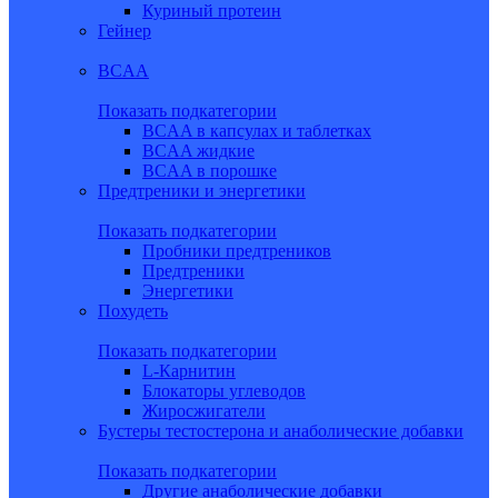
Куриный протеин
Гейнер
BCAA
Показать подкатегории
BCAA в капсулах и таблетках
BCAA жидкие
BCAA в порошке
Предтреники и энергетики
Показать подкатегории
Пробники предтреников
Предтреники
Энергетики
Похудеть
Показать подкатегории
L-Карнитин
Блокаторы углеводов
Жиросжигатели
Бустеры тестостерона и анаболические добавки
Показать подкатегории
Другие анаболические добавки