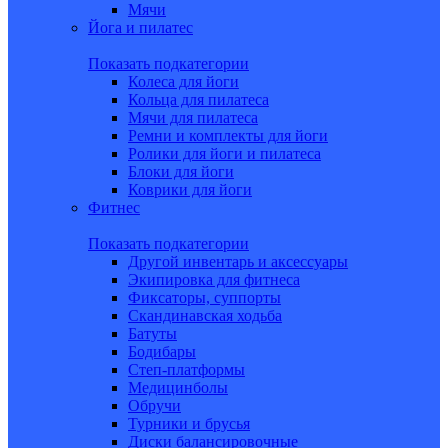
Мячи
Йога и пилатес
Показать подкатегории
Колеса для йоги
Кольца для пилатеса
Мячи для пилатеса
Ремни и комплекты для йоги
Ролики для йоги и пилатеса
Блоки для йоги
Коврики для йоги
Фитнес
Показать подкатегории
Другой инвентарь и аксессуары
Экипировка для фитнеса
Фиксаторы, суппорты
Скандинавская ходьба
Батуты
Бодибары
Степ-платформы
Медицинболы
Обручи
Турники и брусья
Диски балансировочные