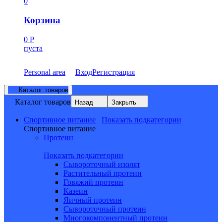
0
Корзина
0
Р
пуста
Personal area
Вход
Регистрация
Каталог товаров
Каталог товаров
Назад
Закрыть
Спортивное питание
Показать подкатегории
Спортивное питание
Протеин
Показать подкатегории
Сывороточный изолят
Растительный протеин
Говяжий протеин
Казеин
Яичный протеин
Сывороточный протеин
Многокомпонентный протеин