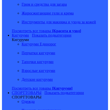
Грим и средства для загара
Жиросжигающие гели и крема
Инструменты для макияжа и ухода за кожей
Посмотреть все товары
[Красота и уход]
Кигуруми
Показать подкатегории
Кигуруми
Кигуруми Единорог
Перчатки кигуруми
Тапочки кигуруми
Взрослые кигуруми
Детские кигуруми
Посмотреть все товары
[Кигуруми]
СПОРТТОВАРЫ
Показать подкатегории
СПОРТТОВАРЫ
Одежда