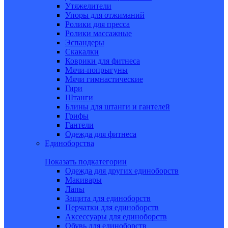
Утяжелители
Упоры для отжиманий
Ролики для пресса
Ролики массажные
Эспандеры
Скакалки
Коврики для фитнеса
Мячи-попрыгуны
Мячи гимнастические
Гири
Штанги
Блины для штанги и гантелей
Грифы
Гантели
Одежда для фитнеса
Единоборства
Показать подкатегории
Одежда для других единоборств
Макивары
Лапы
Защита для единоборств
Перчатки для единоборств
Аксессуары для единоборств
Обувь для единоборств