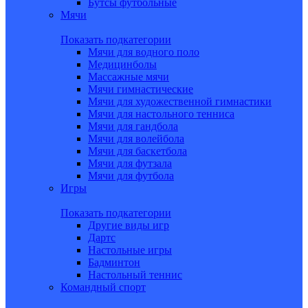
Бутсы футбольные
Мячи
Показать подкатегории
Мячи для водного поло
Медицинболы
Массажные мячи
Мячи гимнастические
Мячи для художественной гимнастики
Мячи для настольного тенниса
Мячи для гандбола
Мячи для волейбола
Мячи для баскетбола
Мячи для футзала
Мячи для футбола
Игры
Показать подкатегории
Другие виды игр
Дартс
Настольные игры
Бадминтон
Настольный теннис
Командный спорт