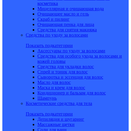
косметика
Мицеллярная и очищающая вода
Очищающее масло и гель
Скраб и пилинг
Очищающая пенка для лица
Средства для снятия макияжа
Средства по уходу за волосами
Показать подкатегории
Аксессуары по уходу за волосами
Средства для особого ухода за волосами и
кожей головы
Средства для укладки волос
Спрей и тоник для волос
Сыворотка и эссенция для волос
Масло для волос
Маска и крем для волос
Кондиционер и бальзам для волос
Шампунь
Косметические средства для тела
Показать подкатегории
Депиляция и шугаринг
Массажные щетки
Соли для ванн