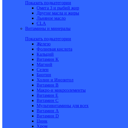
Показать подкатегории
Омега 3 и рыбий жир
Другие масла и жиры
Льняное масло
CLA
Витамины и минералы
Показать подкатегории
Железо
Фолиевая кислота
Кальций
Витамин K
Магний
Селен
Биотин
Холин и Инозитол
Витамин B
Макро-и микроэлементы
Витамин Е
Витамин С
Мультивитамины для всех
Витамин A
Витамин D
Цинк
Хром