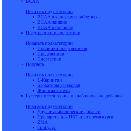
BCAA
Показать подкатегории
BCAA в капсулах и таблетках
BCAA жидкие
BCAA в порошке
Предтреники и энергетики
Показать подкатегории
Пробники предтреников
Предтреники
Энергетики
Похудеть
Показать подкатегории
L-Карнитин
Блокаторы углеводов
Жиросжигатели
Бустеры тестостерона и анаболические добавки
Показать подкатегории
Другие анаболические добавки
Препараты для ПКТ и во время курса
ZMA
Трибулус