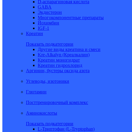
D-аспарагиновая кислота
GABA
Экдистерон
Многокомпонентные препараты
Йохимбин
IGF-1
Креатин
Показать подкатегории
Другие виды креатина и смеси
Kre-Alkalyn (Креалкалин)
Креатин моногидрат
Креатин гидрохлорид
Аргинин, бустеры оксида азота
Углеводы, изотоники
Глютамин
Посттренировочный комплекс
Аминокислоты
Показать подкатегории
L-Триптофан (L-Tryptophan)