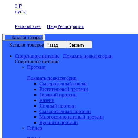
0
Р
пуста
Personal area
Вход
Регистрация
Каталог товаров
Каталог товаров
Назад
Закрыть
Спортивное питание
Показать подкатегории
Спортивное питание
Протеин
Показать подкатегории
Сывороточный изолят
Растительный протеин
Говяжий протеин
Казеин
Яичный протеин
Сывороточный протеин
Многокомпонентный протеин
Куриный протеин
Гейнер