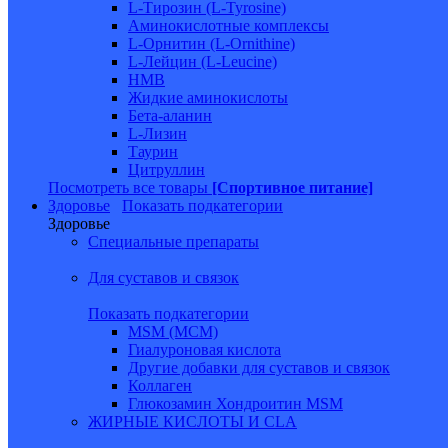
L-Тирозин (L-Tyrosine)
Аминокислотные комплексы
L-Орнитин (L-Ornithine)
L-Лейцин (L-Leucine)
HMB
Жидкие аминокислоты
Бета-аланин
L-Лизин
Таурин
Цитруллин
Посмотреть все товары
[Спортивное питание]
Здоровье
Показать подкатегории
Здоровье
Специальные препараты
Для суставов и связок
Показать подкатегории
MSM (МСМ)
Гиалуроновая кислота
Другие добавки для суставов и связок
Коллаген
Глюкозамин Хондроитин MSM
ЖИРНЫЕ КИСЛОТЫ И CLA