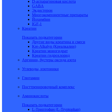
D-аспарагиновая кислота
GABA
Экдистерон
Многокомпонентные препараты
Йохимбин
IGF-1
Креатин
Показать подкатегории
Другие виды креатина и смеси
Kre-Alkalyn (Креалкалин)
Креатин моногидрат
Креатин гидрохлорид
Аргинин, бустеры оксида азота
Углеводы, изотоники
Глютамин
Посттренировочный комплекс
Аминокислоты
Показать подкатегории
L-Триптофан (L-Tryptophan)