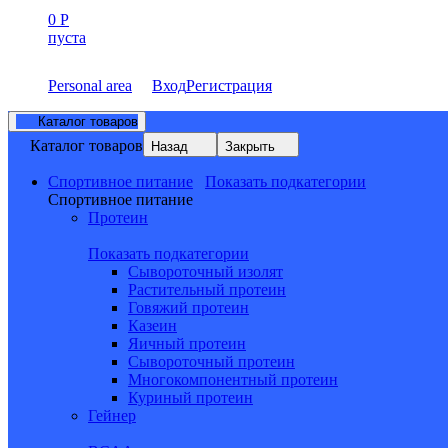
0
Р
пуста
Personal area
Вход
Регистрация
Каталог товаров
Каталог товаров
Назад
Закрыть
Спортивное питание
Показать подкатегории
Спортивное питание
Протеин
Показать подкатегории
Сывороточный изолят
Растительный протеин
Говяжий протеин
Казеин
Яичный протеин
Сывороточный протеин
Многокомпонентный протеин
Куриный протеин
Гейнер