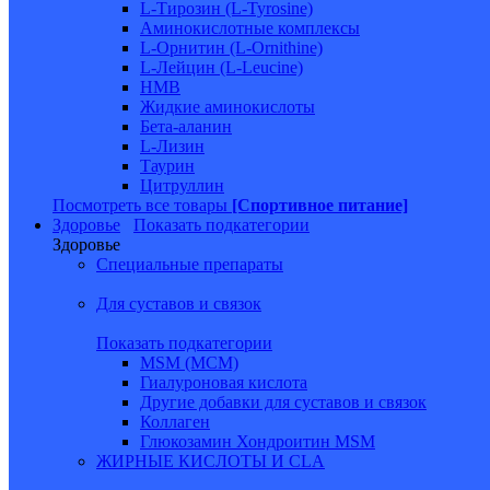
L-Тирозин (L-Tyrosine)
Аминокислотные комплексы
L-Орнитин (L-Ornithine)
L-Лейцин (L-Leucine)
HMB
Жидкие аминокислоты
Бета-аланин
L-Лизин
Таурин
Цитруллин
Посмотреть все товары
[Спортивное питание]
Здоровье
Показать подкатегории
Здоровье
Специальные препараты
Для суставов и связок
Показать подкатегории
MSM (МСМ)
Гиалуроновая кислота
Другие добавки для суставов и связок
Коллаген
Глюкозамин Хондроитин MSM
ЖИРНЫЕ КИСЛОТЫ И CLA