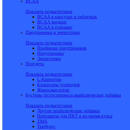
BCAA
Показать подкатегории
BCAA в капсулах и таблетках
BCAA жидкие
BCAA в порошке
Предтреники и энергетики
Показать подкатегории
Пробники предтреников
Предтреники
Энергетики
Похудеть
Показать подкатегории
L-Карнитин
Блокаторы углеводов
Жиросжигатели
Бустеры тестостерона и анаболические добавки
Показать подкатегории
Другие анаболические добавки
Препараты для ПКТ и во время курса
ZMA
Трибулус