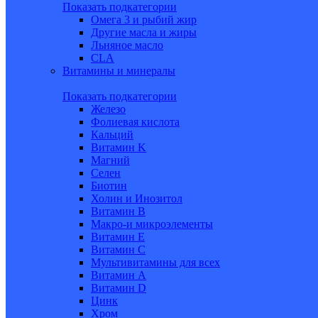
Показать подкатегории
Омега 3 и рыбий жир
Другие масла и жиры
Льняное масло
CLA
Витамины и минералы
Показать подкатегории
Железо
Фолиевая кислота
Кальций
Витамин K
Магний
Селен
Биотин
Холин и Инозитол
Витамин B
Макро-и микроэлементы
Витамин Е
Витамин С
Мультивитамины для всех
Витамин A
Витамин D
Цинк
Хром