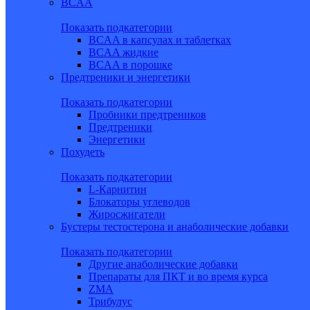
BCAA
Показать подкатегории
BCAA в капсулах и таблетках
BCAA жидкие
BCAA в порошке
Предтреники и энергетики
Показать подкатегории
Пробники предтреников
Предтреники
Энергетики
Похудеть
Показать подкатегории
L-Карнитин
Блокаторы углеводов
Жиросжигатели
Бустеры тестостерона и анаболические добавки
Показать подкатегории
Другие анаболические добавки
Препараты для ПКТ и во время курса
ZMA
Трибулус