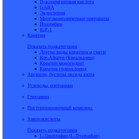
D-аспарагиновая кислота
GABA
Экдистерон
Многокомпонентные препараты
Йохимбин
IGF-1
Креатин
Показать подкатегории
Другие виды креатина и смеси
Kre-Alkalyn (Креалкалин)
Креатин моногидрат
Креатин гидрохлорид
Аргинин, бустеры оксида азота
Углеводы, изотоники
Глютамин
Посттренировочный комплекс
Аминокислоты
Показать подкатегории
L-Триптофан (L-Tryptophan)