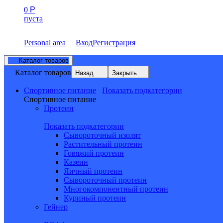
0
Р
пуста
Personal area
Вход
Регистрация
Каталог товаров
Каталог товаров
Назад
Закрыть
Спортивное питание
Показать подкатегории
Спортивное питание
Протеин
Показать подкатегории
Сывороточный изолят
Растительный протеин
Говяжий протеин
Казеин
Яичный протеин
Сывороточный протеин
Многокомпонентный протеин
Куриный протеин
Гейнер