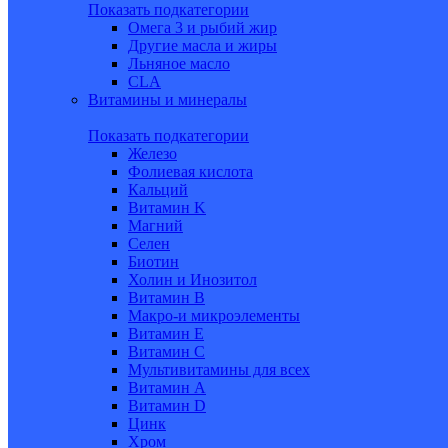
Показать подкатегории
Омега 3 и рыбий жир
Другие масла и жиры
Льняное масло
CLA
Витамины и минералы
Показать подкатегории
Железо
Фолиевая кислота
Кальций
Витамин K
Магний
Селен
Биотин
Холин и Инозитол
Витамин B
Макро-и микроэлементы
Витамин Е
Витамин С
Мультивитамины для всех
Витамин A
Витамин D
Цинк
Хром