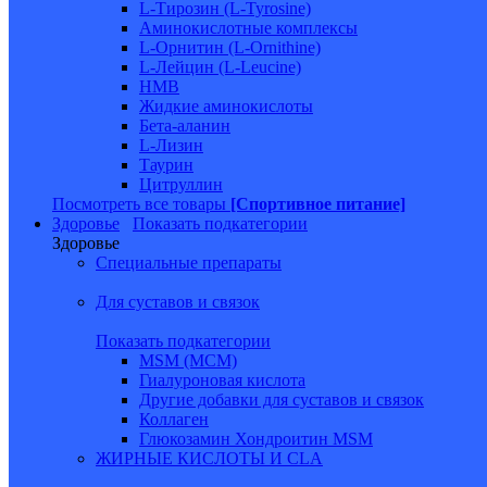
L-Тирозин (L-Tyrosine)
Аминокислотные комплексы
L-Орнитин (L-Ornithine)
L-Лейцин (L-Leucine)
HMB
Жидкие аминокислоты
Бета-аланин
L-Лизин
Таурин
Цитруллин
Посмотреть все товары
[Спортивное питание]
Здоровье
Показать подкатегории
Здоровье
Специальные препараты
Для суставов и связок
Показать подкатегории
MSM (МСМ)
Гиалуроновая кислота
Другие добавки для суставов и связок
Коллаген
Глюкозамин Хондроитин MSM
ЖИРНЫЕ КИСЛОТЫ И CLA