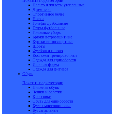
Показать подкатегории
Пальто и жилеты утепленные
Джемперы
Спортивное белье
Носки
Гольфы футбольные
Гетры футбольные
Головные уборы
Брюки ветрозащитные
Куртки ветрозащитные
Шорты
Футболки и поло
Костюмы тренировочные
Одежда для единоборств
Игровая форма
Одежда для фитнеса
Обувь
Показать подкатегории
Пляжная обувь
Чешки и балетки
Кроссовки
Обувь для единоборств
Бутсы многошиповые
Бутсы зальные