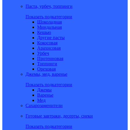
Паста, урбеч, топпинги
Показать подкатегории
Шоколадная
Миндальная
Кешью
Другие пасты
Кокосовая
Арахисовая
Урбеч
Протеиновая
Топпинги
Ореховая
Джемы, мед, варенье
Показать подкатегории
Джемы
Варенье
Мед
Сахарозаменители
Готовые завтраки, десерты, снеки
Показать подкатегории