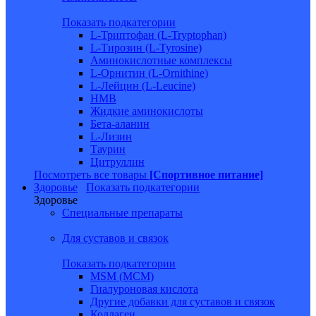
Показать подкатегории
L-Триптофан (L-Tryptophan)
L-Тирозин (L-Tyrosine)
Аминокислотные комплексы
L-Орнитин (L-Ornithine)
L-Лейцин (L-Leucine)
HMB
Жидкие аминокислоты
Бета-аланин
L-Лизин
Таурин
Цитруллин
Посмотреть все товары
[Спортивное питание]
Здоровье
Показать подкатегории
Здоровье
Специальные препараты
Для суставов и связок
Показать подкатегории
MSM (МСМ)
Гиалуроновая кислота
Другие добавки для суставов и связок
Коллаген