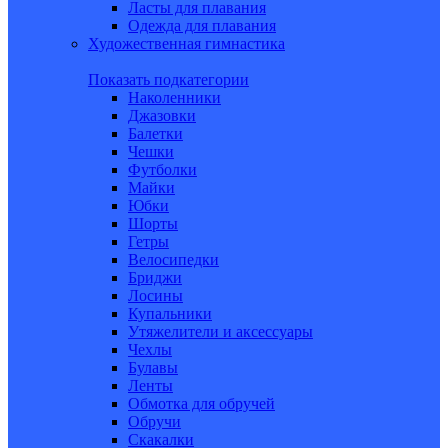
Ласты для плавания
Одежда для плавания
Художественная гимнастика
Показать подкатегории
Наколенники
Джазовки
Балетки
Чешки
Футболки
Майки
Юбки
Шорты
Гетры
Велосипедки
Бриджи
Лосины
Купальники
Утяжелители и аксессуары
Чехлы
Булавы
Ленты
Обмотка для обручей
Обручи
Скакалки