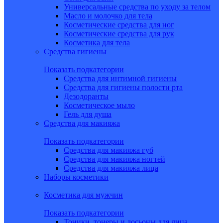
Универсальные средства по уходу за телом
Масло и молочко для тела
Косметические средства для ног
Косметические средства для рук
Косметика для тела
Средства гигиены
Показать подкатегории
Средства для интимной гигиены
Средства для гигиены полости рта
Дезодоранты
Косметическое мыло
Гель для душа
Средства для макияжа
Показать подкатегории
Средства для макияжа губ
Средства для макияжа ногтей
Средства для макияжа лица
Наборы косметики
Косметика для мужчин
Показать подкатегории
Тоники, тонеры и лосьоны для лица