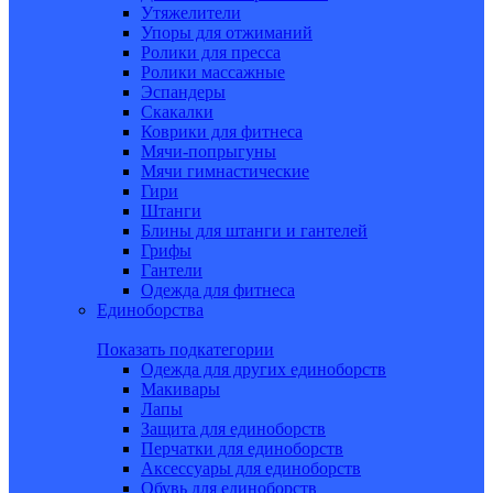
Утяжелители
Упоры для отжиманий
Ролики для пресса
Ролики массажные
Эспандеры
Скакалки
Коврики для фитнеса
Мячи-попрыгуны
Мячи гимнастические
Гири
Штанги
Блины для штанги и гантелей
Грифы
Гантели
Одежда для фитнеса
Единоборства
Показать подкатегории
Одежда для других единоборств
Макивары
Лапы
Защита для единоборств
Перчатки для единоборств
Аксессуары для единоборств
Обувь для единоборств