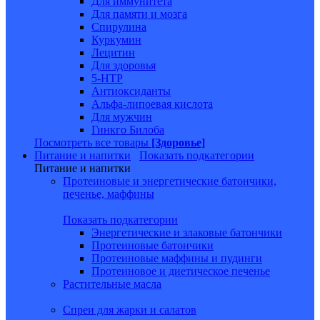
Для иммунитета
Для памяти и мозга
Спирулина
Куркумин
Лецитин
Для здоровья
5-HTP
Антиоксиданты
Альфа-липоевая кислота
Для мужчин
Гинкго Билоба
Посмотреть все товары
[Здоровье]
Питание и напитки
Показать подкатегории
Питание и напитки
Протеиновые и энергетические батончики,
печенье, маффины
Показать подкатегории
Энергетические и злаковые батончики
Протеиновые батончики
Протеиновые маффины и пудинги
Протеиновое и диетическое печенье
Растительные масла
Спреи для жарки и салатов