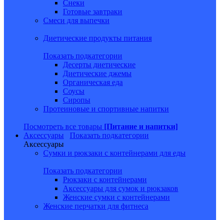
Снеки
Готовые завтраки
Смеси для выпечки
Диетические продукты питания
Показать подкатегории
Десерты диетические
Диетические джемы
Органическая еда
Соусы
Сиропы
Протеиновые и спортивные напитки
Посмотреть все товары
[Питание и напитки]
Аксессуары
Показать подкатегории
Аксессуары
Сумки и рюкзаки с контейнерами для еды
Показать подкатегории
Рюкзаки с контейнерами
Аксессуары для сумок и рюкзаков
Женские сумки с контейнерами
Женские перчатки для фитнеса