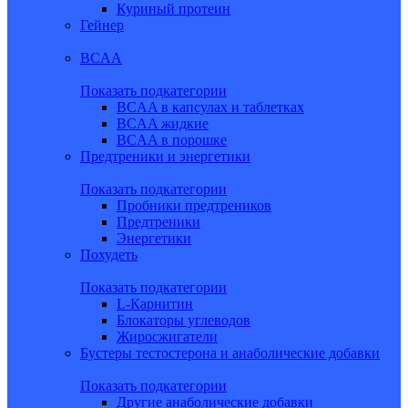
Куриный протеин
Гейнер
BCAA
Показать подкатегории
BCAA в капсулах и таблетках
BCAA жидкие
BCAA в порошке
Предтреники и энергетики
Показать подкатегории
Пробники предтреников
Предтреники
Энергетики
Похудеть
Показать подкатегории
L-Карнитин
Блокаторы углеводов
Жиросжигатели
Бустеры тестостерона и анаболические добавки
Показать подкатегории
Другие анаболические добавки