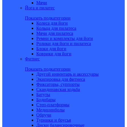
Мячи
Йога и пилатес
Показать подкатегории
Колеса для йоги
Кольца для пилатеса
Мячи для пилатеса
Ремни и комплекты для йоги
Ролики для йоги и пилатеса
Блоки для йоги
Коврики для йоги
Фитнес
Показать подкатегории
Другой инвентарь и аксессуары
Экипировка для фитнеса
Фиксаторы, суппорты
Скандинавская ходьба
Батуты
Бодибары
Степ-платформы
Медицинболы
Обручи
Турники и брусья
Диски балансировочные