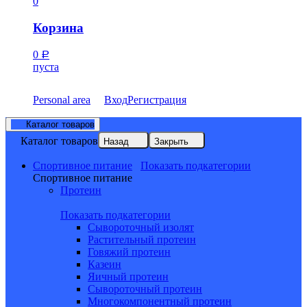
0
Корзина
0
Р
пуста
Personal area
Вход
Регистрация
Каталог товаров
Каталог товаров
Назад
Закрыть
Спортивное питание
Показать подкатегории
Спортивное питание
Протеин
Показать подкатегории
Сывороточный изолят
Растительный протеин
Говяжий протеин
Казеин
Яичный протеин
Сывороточный протеин
Многокомпонентный протеин