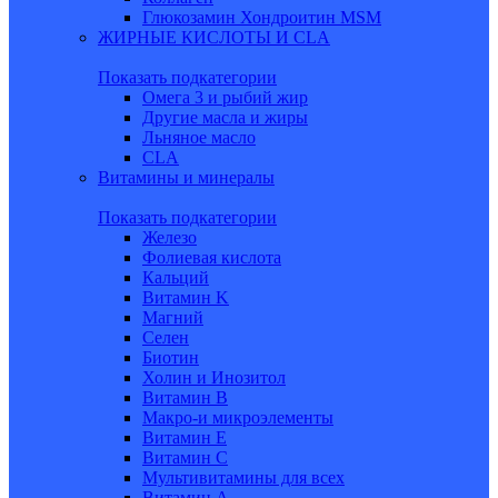
Глюкозамин Хондроитин MSM
ЖИРНЫЕ КИСЛОТЫ И CLA
Показать подкатегории
Омега 3 и рыбий жир
Другие масла и жиры
Льняное масло
CLA
Витамины и минералы
Показать подкатегории
Железо
Фолиевая кислота
Кальций
Витамин K
Магний
Селен
Биотин
Холин и Инозитол
Витамин B
Макро-и микроэлементы
Витамин Е
Витамин С
Мультивитамины для всех
Витамин A