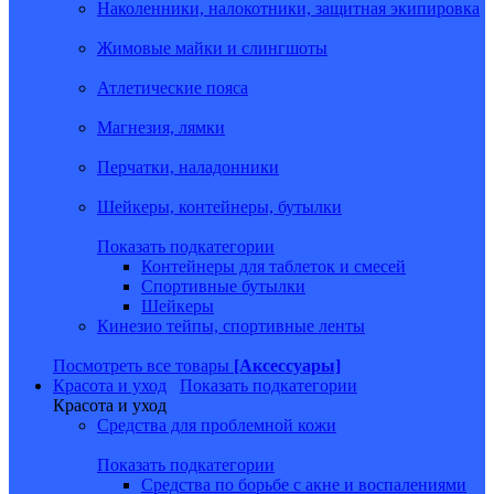
Наколенники, налокотники, защитная экипировка
Жимовые майки и слингшоты
Атлетические пояса
Магнезия, лямки
Перчатки, наладонники
Шейкеры, контейнеры, бутылки
Показать подкатегории
Контейнеры для таблеток и смесей
Спортивные бутылки
Шейкеры
Кинезио тейпы, спортивные ленты
Посмотреть все товары
[Аксессуары]
Красота и уход
Показать подкатегории
Красота и уход
Средства для проблемной кожи
Показать подкатегории
Средства по борьбе с акне и воспалениями