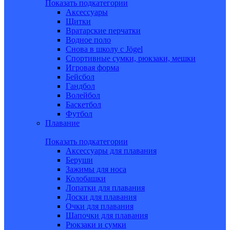
Показать подкатегории
Аксессуары
Щитки
Вратарские перчатки
Водное поло
Снова в школу c Jögel
Спортивные сумки, рюкзаки, мешки
Игровая форма
Бейсбол
Гандбол
Волейбол
Баскетбол
Футбол
Плавание
Показать подкатегории
Аксессуары для плавания
Беруши
Зажимы для носа
Колобашки
Лопатки для плавания
Доски для плавания
Очки для плавания
Шапочки для плавания
Рюкзаки и сумки