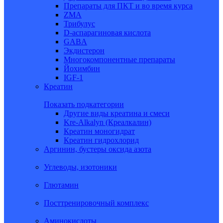
Препараты для ПКТ и во время курса
ZMA
Трибулус
D-аспарагиновая кислота
GABA
Экдистерон
Многокомпонентные препараты
Йохимбин
IGF-1
Креатин
Показать подкатегории
Другие виды креатина и смеси
Kre-Alkalyn (Креалкалин)
Креатин моногидрат
Креатин гидрохлорид
Аргинин, бустеры оксида азота
Углеводы, изотоники
Глютамин
Посттренировочный комплекс
Аминокислоты