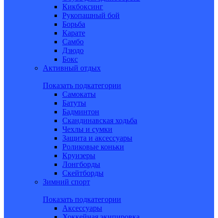
Кикбоксинг
Рукопашный бой
Борьба
Карате
Самбо
Дзюдо
Бокс
Активный отдых
Показать подкатегории
Самокаты
Батуты
Бадминтон
Скандинавская ходьба
Чехлы и сумки
Защита и аксессуары
Роликовые коньки
Круизеры
Лонгборды
Скейтборды
Зимний спорт
Показать подкатегории
Аксессуары
Хоккейная экипировка