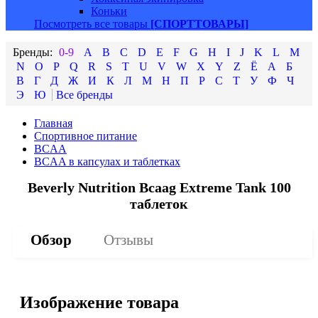
Коньки
Посмотреть все товары
[СПОРТТОВАРЫ]
0-9
A
B
C
D
E
F
G
H
I
J
K
L
M
N
O
P
Q
R
S
T
U
V
W
X
Y
Z
Ё
А
Б
В
Г
Д
Ж
И
К
Л
М
Н
П
Р
С
Т
У
Ф
Ч
Э
Ю
Главная
Спортивное питание
BCAA
BCAA в капсулах и таблетках
Beverly Nutrition Bcaag Extreme Tank 100
таблеток
Обзор
Отзывы
Изображение товара