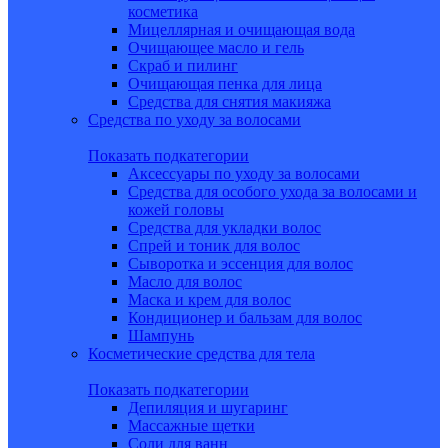
косметика
Мицеллярная и очищающая вода
Очищающее масло и гель
Скраб и пилинг
Очищающая пенка для лица
Средства для снятия макияжа
Средства по уходу за волосами
Показать подкатегории
Аксессуары по уходу за волосами
Средства для особого ухода за волосами и
кожей головы
Средства для укладки волос
Спрей и тоник для волос
Сыворотка и эссенция для волос
Масло для волос
Маска и крем для волос
Кондиционер и бальзам для волос
Шампунь
Косметические средства для тела
Показать подкатегории
Депиляция и шугаринг
Массажные щетки
Соли для ванн