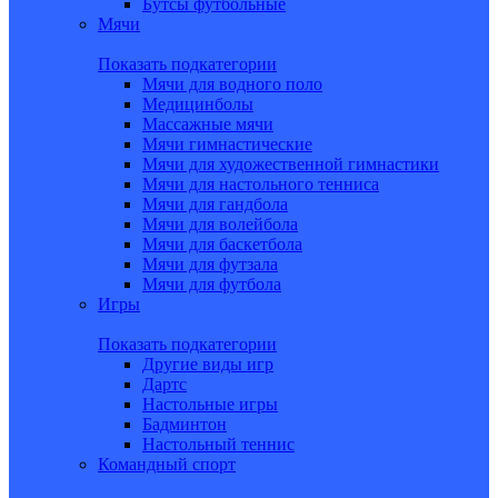
Бутсы футбольные
Мячи
Показать подкатегории
Мячи для водного поло
Медицинболы
Массажные мячи
Мячи гимнастические
Мячи для художественной гимнастики
Мячи для настольного тенниса
Мячи для гандбола
Мячи для волейбола
Мячи для баскетбола
Мячи для футзала
Мячи для футбола
Игры
Показать подкатегории
Другие виды игр
Дартс
Настольные игры
Бадминтон
Настольный теннис
Командный спорт