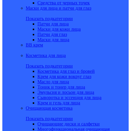
Средства от черных точек
Маски для лица и патчи для глаз
Показать подкатегории
Патчи для лица
Маски для кожи лица
Патчи для глаз
Маски для лица
BB крем
Косметика для лица
Показать подкатегории
Косметика для глаз и бровей
Крем для кожи вокруг глаз
Масло для лица
Тоник и тонер для лица
Эмульсия и лосьон для лица
Сыворотка и эссенция для лица
Крем и гель для лица
Очищающая косметика
Показать подкатегории
Очищающие диски и салфетки
Многофункциональная очищающая