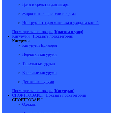
Грим и средства для загара
Жиросжигающие гели и крема
Инструменты для макияжа и ухода за кожей
Посмотреть все товары
[Красота и уход]
Кигуруми
Показать подкатегории
Кигуруми
Кигуруми Единорог
Перчатки кигуруми
Тапочки кигуруми
Взрослые кигуруми
Детские кигуруми
Посмотреть все товары
[Кигуруми]
СПОРТТОВАРЫ
Показать подкатегории
СПОРТТОВАРЫ
Одежда