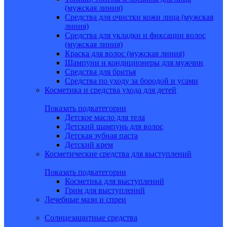
(мужская линия)
Средства для очистки кожи лица (мужская
линия)
Средства для укладки и фиксации волос
(мужская линия)
Краска для волос (мужская линия)
Шампуни и кондиционеры для мужчин
Средства для бритья
Средства по уходу за бородой и усами
Косметика и средства ухода для детей
Показать подкатегории
Детское масло для тела
Детский шампунь для волос
Детская зубная паста
Детский крем
Косметические средства для выступлений
Показать подкатегории
Косметика для выступлений
Грим для выступлений
Лечебные мази и спреи
Солнцезащитные средства