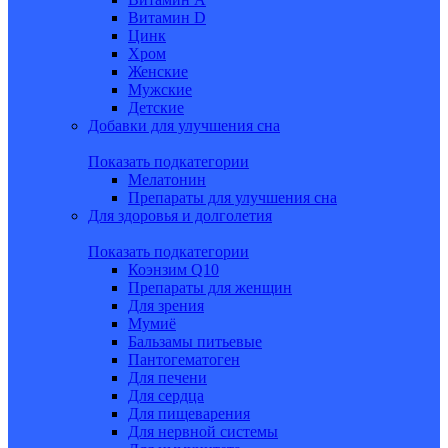
Витамин D
Цинк
Хром
Женские
Мужские
Детские
Добавки для улучшения сна
Показать подкатегории
Мелатонин
Препараты для улучшения сна
Для здоровья и долголетия
Показать подкатегории
Коэнзим Q10
Препараты для женщин
Для зрения
Мумиё
Бальзамы питьевые
Пантогематоген
Для печени
Для сердца
Для пищеварения
Для нервной системы