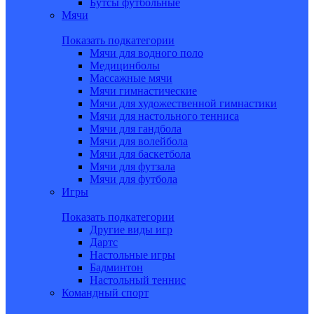
Бутсы футбольные
Мячи
Показать подкатегории
Мячи для водного поло
Медицинболы
Массажные мячи
Мячи гимнастические
Мячи для художественной гимнастики
Мячи для настольного тенниса
Мячи для гандбола
Мячи для волейбола
Мячи для баскетбола
Мячи для футзала
Мячи для футбола
Игры
Показать подкатегории
Другие виды игр
Дартс
Настольные игры
Бадминтон
Настольный теннис
Командный спорт