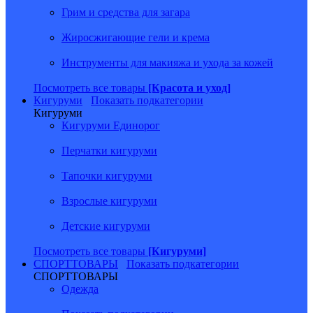
Грим и средства для загара
Жиросжигающие гели и крема
Инструменты для макияжа и ухода за кожей
Посмотреть все товары
[Красота и уход]
Кигуруми
Показать подкатегории
Кигуруми
Кигуруми Единорог
Перчатки кигуруми
Тапочки кигуруми
Взрослые кигуруми
Детские кигуруми
Посмотреть все товары
[Кигуруми]
СПОРТТОВАРЫ
Показать подкатегории
СПОРТТОВАРЫ
Одежда