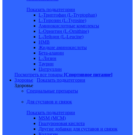
Показать подкатегории
L-Триптофан (L-Tryptophan)
L-Тирозин (L-Tyrosine)
Аминокислотные комплексы
L-Орнитин (L-Ornithine)
L-Лейцин (L-Leucine)
HMB
Жидкие аминокислоты
Бета-аланин
L-Лизин
Таурин
Цитруллин
Посмотреть все товары
[Спортивное питание]
Здоровье
Показать подкатегории
Здоровье
Специальные препараты
Для суставов и связок
Показать подкатегории
MSM (МСМ)
Гиалуроновая кислота
Другие добавки для суставов и связок
Коллаген