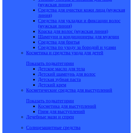
(мужская линия)
Средства для очистки кожи лица (мужская
линия)
Средства для укладки и фиксации волос
(мужская линия)
Краска для волос (мужская линия)
Шампуни и кондиционеры для мужчин
Средства для бритья
Средства по уходу за бородой и усами
Косметика и средства ухода для детей
Показать подкатегории
Детское масло для тела
Детский шампунь для волос
Детская зубная паста
Детский крем
Косметические средства для выступлений
Показать подкатегории
Косметика для выступлений
Грим для выступлений
Лечебные мази и спреи
Солнцезащитные средства