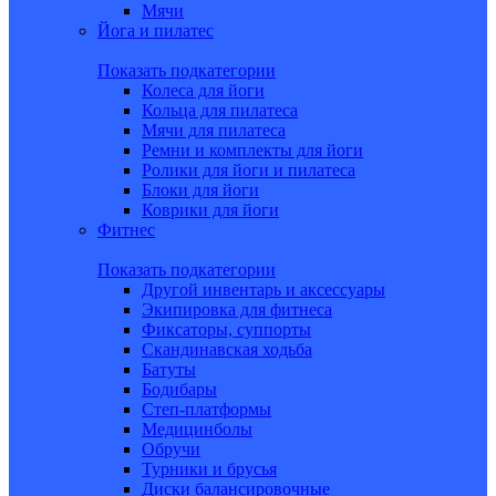
Мячи
Йога и пилатес
Показать подкатегории
Колеса для йоги
Кольца для пилатеса
Мячи для пилатеса
Ремни и комплекты для йоги
Ролики для йоги и пилатеса
Блоки для йоги
Коврики для йоги
Фитнес
Показать подкатегории
Другой инвентарь и аксессуары
Экипировка для фитнеса
Фиксаторы, суппорты
Скандинавская ходьба
Батуты
Бодибары
Степ-платформы
Медицинболы
Обручи
Турники и брусья
Диски балансировочные