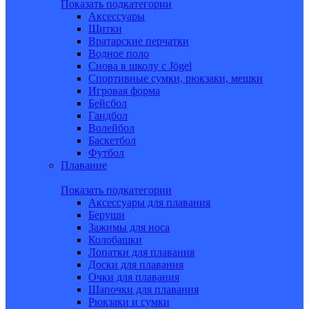
Показать подкатегории
Аксессуары
Щитки
Вратарские перчатки
Водное поло
Снова в школу c Jögel
Спортивные сумки, рюкзаки, мешки
Игровая форма
Бейсбол
Гандбол
Волейбол
Баскетбол
Футбол
Плавание
Показать подкатегории
Аксессуары для плавания
Беруши
Зажимы для носа
Колобашки
Лопатки для плавания
Доски для плавания
Очки для плавания
Шапочки для плавания
Рюкзаки и сумки