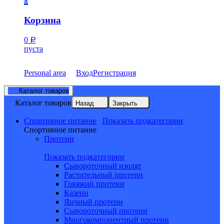
0
Корзина
0
Р
пуста
Personal area
Вход
Регистрация
Каталог товаров
Каталог товаров
Назад
Закрыть
Спортивное питание
Показать подкатегории
Спортивное питание
Протеин
Показать подкатегории
Сывороточный изолят
Растительный протеин
Говяжий протеин
Казеин
Яичный протеин
Сывороточный протеин
Многокомпонентный протеин