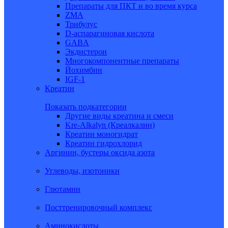
Препараты для ПКТ и во время курса
ZMA
Трибулус
D-аспарагиновая кислота
GABA
Экдистерон
Многокомпонентные препараты
Йохимбин
IGF-1
Креатин
Показать подкатегории
Другие виды креатина и смеси
Kre-Alkalyn (Креалкалин)
Креатин моногидрат
Креатин гидрохлорид
Аргинин, бустеры оксида азота
Углеводы, изотоники
Глютамин
Посттренировочный комплекс
Аминокислоты