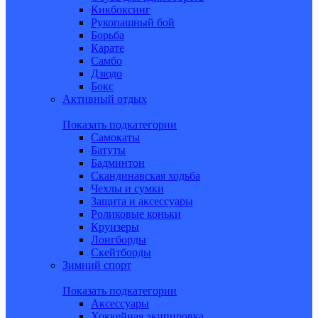
Кикбоксинг
Рукопашный бой
Борьба
Карате
Самбо
Дзюдо
Бокс
Активный отдых
Показать подкатегории
Самокаты
Батуты
Бадминтон
Скандинавская ходьба
Чехлы и сумки
Защита и аксессуары
Роликовые коньки
Круизеры
Лонгборды
Скейтборды
Зимний спорт
Показать подкатегории
Аксессуары
Хоккейная экипировка