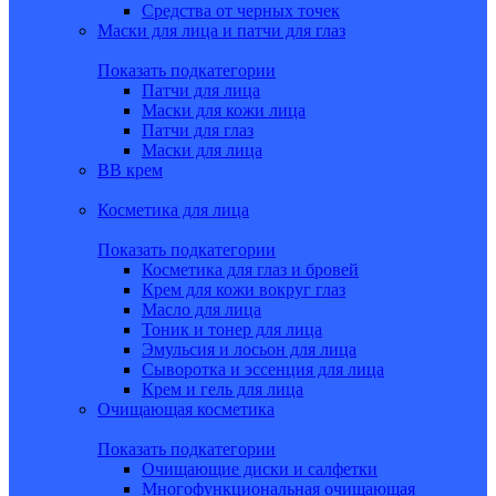
Средства от черных точек
Маски для лица и патчи для глаз
Показать подкатегории
Патчи для лица
Маски для кожи лица
Патчи для глаз
Маски для лица
BB крем
Косметика для лица
Показать подкатегории
Косметика для глаз и бровей
Крем для кожи вокруг глаз
Масло для лица
Тоник и тонер для лица
Эмульсия и лосьон для лица
Сыворотка и эссенция для лица
Крем и гель для лица
Очищающая косметика
Показать подкатегории
Очищающие диски и салфетки
Многофункциональная очищающая