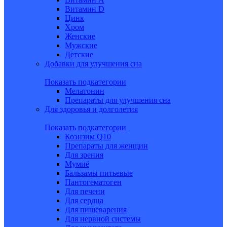
Витамин D
Цинк
Хром
Женские
Мужские
Детские
Добавки для улучшения сна
Показать подкатегории
Мелатонин
Препараты для улучшения сна
Для здоровья и долголетия
Показать подкатегории
Коэнзим Q10
Препараты для женщин
Для зрения
Мумиё
Бальзамы питьевые
Пантогематоген
Для печени
Для сердца
Для пищеварения
Для нервной системы