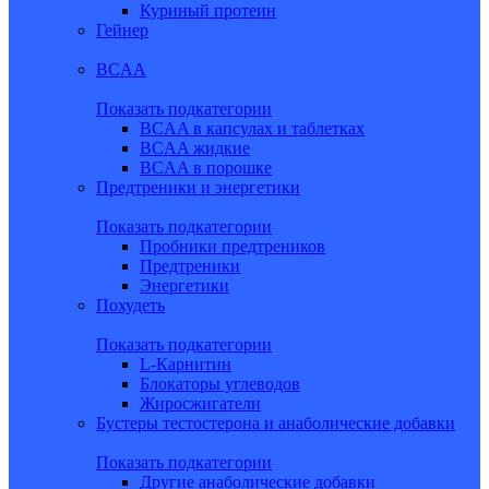
Куриный протеин
Гейнер
BCAA
Показать подкатегории
BCAA в капсулах и таблетках
BCAA жидкие
BCAA в порошке
Предтреники и энергетики
Показать подкатегории
Пробники предтреников
Предтреники
Энергетики
Похудеть
Показать подкатегории
L-Карнитин
Блокаторы углеводов
Жиросжигатели
Бустеры тестостерона и анаболические добавки
Показать подкатегории
Другие анаболические добавки