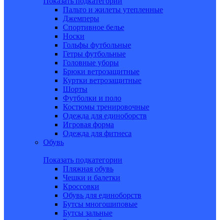
Показать подкатегории
Пальто и жилеты утепленные
Джемперы
Спортивное белье
Носки
Гольфы футбольные
Гетры футбольные
Головные уборы
Брюки ветрозащитные
Куртки ветрозащитные
Шорты
Футболки и поло
Костюмы тренировочные
Одежда для единоборств
Игровая форма
Одежда для фитнеса
Обувь
Показать подкатегории
Пляжная обувь
Чешки и балетки
Кроссовки
Обувь для единоборств
Бутсы многошиповые
Бутсы зальные