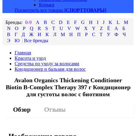
Коньки
Посмотреть все товары
[СПОРТТОВАРЫ]
0-9
A
B
C
D
E
F
G
H
I
J
K
L
M
N
O
P
Q
R
S
T
U
V
W
X
Y
Z
Ё
А
Б
В
Г
Д
Ж
И
К
Л
М
Н
П
Р
С
Т
У
Ф
Ч
Э
Ю
Главная
Красота и уход
Средства по уходу за волосами
Кондиционер и бальзам для волос
Avalon Organics Thickening Conditioner
Biotin B-Complex Therapy 397 г Кондиционер
для густоты волос с биотином
Обзор
Отзывы