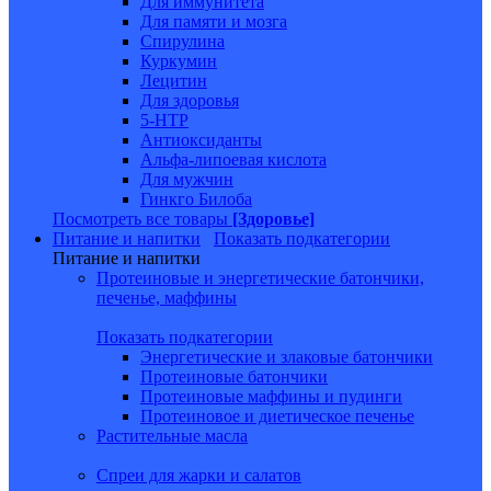
Для иммунитета
Для памяти и мозга
Спирулина
Куркумин
Лецитин
Для здоровья
5-HTP
Антиоксиданты
Альфа-липоевая кислота
Для мужчин
Гинкго Билоба
Посмотреть все товары
[Здоровье]
Питание и напитки
Показать подкатегории
Питание и напитки
Протеиновые и энергетические батончики,
печенье, маффины
Показать подкатегории
Энергетические и злаковые батончики
Протеиновые батончики
Протеиновые маффины и пудинги
Протеиновое и диетическое печенье
Растительные масла
Спреи для жарки и салатов