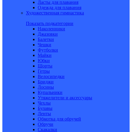
Ласты для плавания
Одежда для плавания
Художественная гимнастика
Показать подкатегории
Наколенники
Джазовки
Балетки
Чешки
Футболки
Майки
Юбки
Шорты
Гетры
Велосипедки
Бриджи
Лосины
Купальники
Утяжелители и аксессуары
Чехлы
Булавы
Ленты
Обмотка для обручей
Обручи
Скакалки