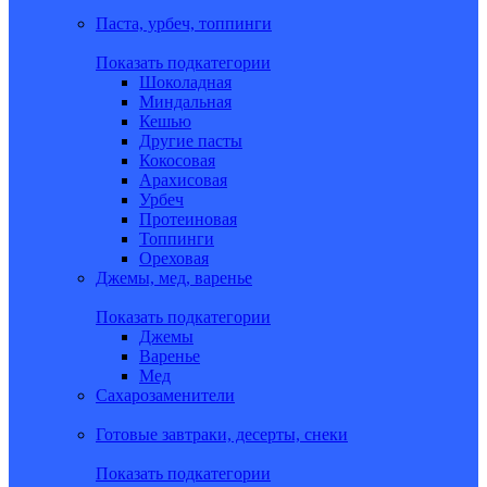
Паста, урбеч, топпинги
Показать подкатегории
Шоколадная
Миндальная
Кешью
Другие пасты
Кокосовая
Арахисовая
Урбеч
Протеиновая
Топпинги
Ореховая
Джемы, мед, варенье
Показать подкатегории
Джемы
Варенье
Мед
Сахарозаменители
Готовые завтраки, десерты, снеки
Показать подкатегории