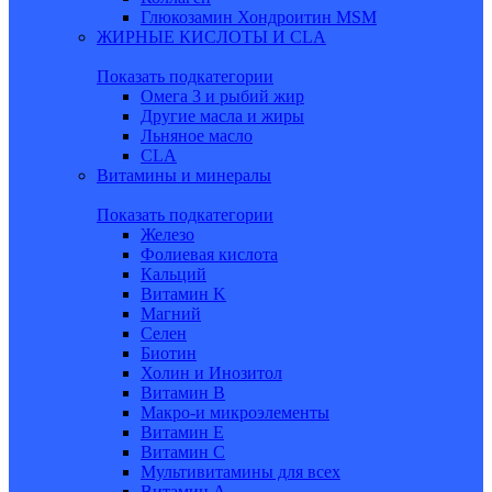
Глюкозамин Хондроитин MSM
ЖИРНЫЕ КИСЛОТЫ И CLA
Показать подкатегории
Омега 3 и рыбий жир
Другие масла и жиры
Льняное масло
CLA
Витамины и минералы
Показать подкатегории
Железо
Фолиевая кислота
Кальций
Витамин K
Магний
Селен
Биотин
Холин и Инозитол
Витамин B
Макро-и микроэлементы
Витамин Е
Витамин С
Мультивитамины для всех
Витамин A