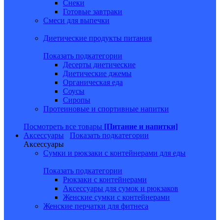
Снеки
Готовые завтраки
Смеси для выпечки
Диетические продукты питания
Показать подкатегории
Десерты диетические
Диетические джемы
Органическая еда
Соусы
Сиропы
Протеиновые и спортивные напитки
Посмотреть все товары
[Питание и напитки]
Аксессуары
Показать подкатегории
Аксессуары
Сумки и рюкзаки с контейнерами для еды
Показать подкатегории
Рюкзаки с контейнерами
Аксессуары для сумок и рюкзаков
Женские сумки с контейнерами
Женские перчатки для фитнеса