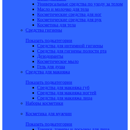
Универсальные средства по уходу за телом
Масло и молочко для тела
Косметические средства для ног
Косметические средства для рук
Косметика для тела
Средства гигиены
Показать подкатегории
Средства для интимной гигиены
Средства для гигиены полости рта
Дезодоранты
Косметическое мыло
Гель для душа
Средства для макияжа
Показать подкатегории
Средства для макияжа губ
Средства для макияжа ногтей
Средства для макияжа лица
Наборы косметики
Косметика для мужчин
Показать подкатегории
Тоники, тонеры и лосьоны для лица