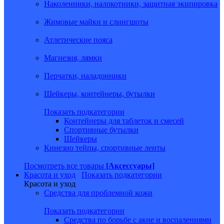
Наколенники, налокотники, защитная экипировка
Жимовые майки и слингшоты
Атлетические пояса
Магнезия, лямки
Перчатки, наладонники
Шейкеры, контейнеры, бутылки
Показать подкатегории
Контейнеры для таблеток и смесей
Спортивные бутылки
Шейкеры
Кинезио тейпы, спортивные ленты
Посмотреть все товары
[Аксессуары]
Красота и уход
Показать подкатегории
Красота и уход
Средства для проблемной кожи
Показать подкатегории
Средства по борьбе с акне и воспалениями