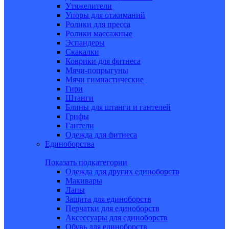
Утяжелители
Упоры для отжиманий
Ролики для пресса
Ролики массажные
Эспандеры
Скакалки
Коврики для фитнеса
Мячи-попрыгуны
Мячи гимнастические
Гири
Штанги
Блины для штанги и гантелей
Грифы
Гантели
Одежда для фитнеса
Единоборства
Показать подкатегории
Одежда для других единоборств
Макивары
Лапы
Защита для единоборств
Перчатки для единоборств
Аксессуары для единоборств
Обувь для единоборств