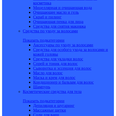
косметика
Мицеллярная и очищающая вода
Очищающее масло и гель
Скраб и пилинг
Очищающая пенка для лица
Средства для снятия макияжа
Средства по уходу за волосами
Показать подкатегории
Аксессуары по уходу за волосами
Средства для особого ухода за волосами и
кожей головы
Средства для укладки волос
Спрей и тоник для волос
Сыворотка и эссенция для волос
Масло для волос
Маска и крем для волос
Кондиционер и бальзам для волос
Шампунь
Косметические средства для тела
Показать подкатегории
Депиляция и шугаринг
Массажные щетки
Соли для ванн