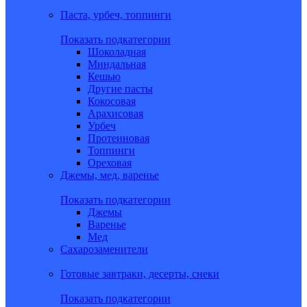
Паста, урбеч, топпинги
Показать подкатегории
Шоколадная
Миндальная
Кешью
Другие пасты
Кокосовая
Арахисовая
Урбеч
Протеиновая
Топпинги
Ореховая
Джемы, мед, варенье
Показать подкатегории
Джемы
Варенье
Мед
Сахарозаменители
Готовые завтраки, десерты, снеки
Показать подкатегории