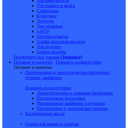
Для иммунитета
Для памяти и мозга
Спирулина
Куркумин
Лецитин
Для здоровья
5-HTP
Антиоксиданты
Альфа-липоевая кислота
Для мужчин
Гинкго Билоба
Посмотреть все товары
[Здоровье]
Питание и напитки
Показать подкатегории
Питание и напитки
Протеиновые и энергетические батончики,
печенье, маффины
Показать подкатегории
Энергетические и злаковые батончики
Протеиновые батончики
Протеиновые маффины и пудинги
Протеиновое и диетическое печенье
Растительные масла
Спреи для жарки и салатов