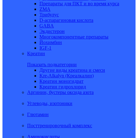
Препараты для ПКТ и во время курса
ZMA
Трибулус
D-аспарагиновая кислота
GABA
Экдистерон
Многокомпонентные препараты
Йохимбин
IGF-1
Креатин
Показать подкатегории
Другие виды креатина и смеси
Kre-Alkalyn (Креалкалин)
Креатин моногидрат
Креатин гидрохлорид
Аргинин, бустеры оксида азота
Углеводы, изотоники
Глютамин
Посттренировочный комплекс
Аминокислоты