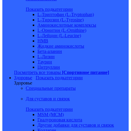
Показать подкатегории
L-Триптофан (L-Tryptophan)
L-Тирозин (L-Tyrosine)
Аминокислотные комплексы
L-Орнитин (L-Ornithine)
L-Лейцин (L-Leucine)
HMB
Жидкие аминокислоты
Бета-аланин
L-Лизин
Таурин
Цитруллин
Посмотреть все товары
[Спортивное питание]
Здоровье
Показать подкатегории
Здоровье
Специальные препараты
Для суставов и связок
Показать подкатегории
MSM (МСМ)
Гиалуроновая кислота
Другие добавки для суставов и связок
Коллаген