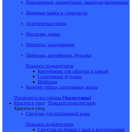
Наколенники, налокотники, защитная экипировка
Жимовые майки и слингшоты
Атлетические пояса
Магнезия, лямки
Перчатки, наладонники
Шейкеры, контейнеры, бутылки
Показать подкатегории
Контейнеры для таблеток и смесей
Спортивные бутылки
Шейкеры
Кинезио тейпы, спортивные ленты
Посмотреть все товары
[Аксессуары]
Красота и уход
Показать подкатегории
Красота и уход
Средства для проблемной кожи
Показать подкатегории
Средства по борьбе с акне и воспалениями