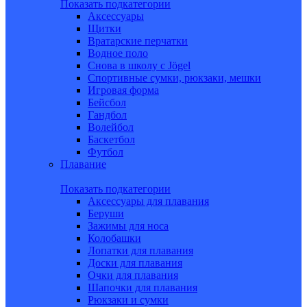
Показать подкатегории
Аксессуары
Щитки
Вратарские перчатки
Водное поло
Снова в школу c Jögel
Спортивные сумки, рюкзаки, мешки
Игровая форма
Бейсбол
Гандбол
Волейбол
Баскетбол
Футбол
Плавание
Показать подкатегории
Аксессуары для плавания
Беруши
Зажимы для носа
Колобашки
Лопатки для плавания
Доски для плавания
Очки для плавания
Шапочки для плавания
Рюкзаки и сумки