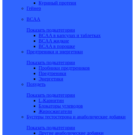
Куриный протеин
Гейнер
BCAA
Показать подкатегории
BCAA в капсулах и таблетках
BCAA жидкие
BCAA в порошке
Предтреники и энергетики
Показать подкатегории
Пробники предтреников
Предтреники
Энергетики
Похудеть
Показать подкатегории
L-Карнитин
Блокаторы углеводов
Жиросжигатели
Бустеры тестостерона и анаболические добавки
Показать подкатегории
Другие анаболические добавки