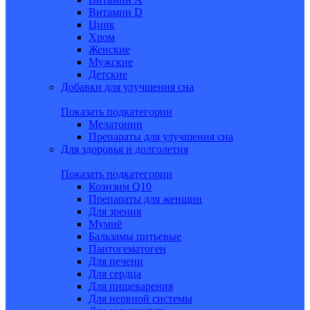
Витамин D
Цинк
Хром
Женские
Мужские
Детские
Добавки для улучшения сна
Показать подкатегории
Мелатонин
Препараты для улучшения сна
Для здоровья и долголетия
Показать подкатегории
Коэнзим Q10
Препараты для женщин
Для зрения
Мумиё
Бальзамы питьевые
Пантогематоген
Для печени
Для сердца
Для пищеварения
Для нервной системы