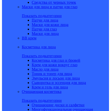
Средства от черных точек
Маски для лица и патчи для глаз
Показать подкатегории
Патчи для лица
Маски для кожи лица
Патчи для глаз
Маски для лица
BB крем
Косметика для лица
Показать подкатегории
Косметика для глаз и бровей
Крем для кожи вокруг глаз
Масло для лица
Тоник и тонер для лица
Эмульсия и лосьон для лица
Сыворотка и эссенция для лица
Крем и гель для лица
Очищающая косметика
Показать подкатегории
Очищающие диски и салфетки
Многофункциональная очищающая