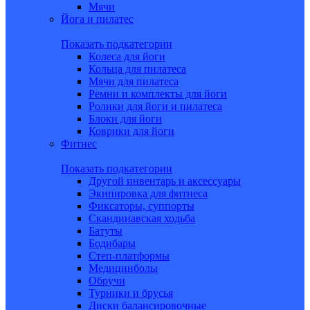
Мячи
Йога и пилатес
Показать подкатегории
Колеса для йоги
Кольца для пилатеса
Мячи для пилатеса
Ремни и комплекты для йоги
Ролики для йоги и пилатеса
Блоки для йоги
Коврики для йоги
Фитнес
Показать подкатегории
Другой инвентарь и аксессуары
Экипировка для фитнеса
Фиксаторы, суппорты
Скандинавская ходьба
Батуты
Бодибары
Степ-платформы
Медицинболы
Обручи
Турники и брусья
Диски балансировочные