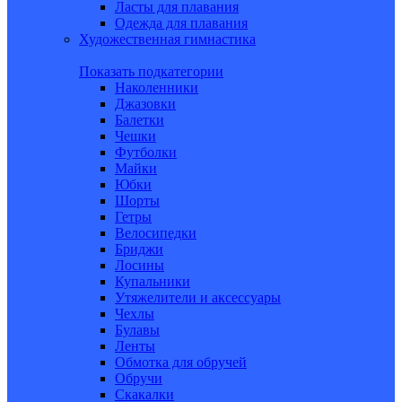
Ласты для плавания
Одежда для плавания
Художественная гимнастика
Показать подкатегории
Наколенники
Джазовки
Балетки
Чешки
Футболки
Майки
Юбки
Шорты
Гетры
Велосипедки
Бриджи
Лосины
Купальники
Утяжелители и аксессуары
Чехлы
Булавы
Ленты
Обмотка для обручей
Обручи
Скакалки