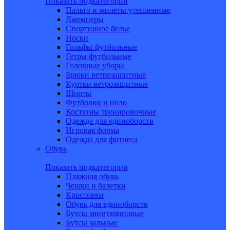
Показать подкатегории
Пальто и жилеты утепленные
Джемперы
Спортивное белье
Носки
Гольфы футбольные
Гетры футбольные
Головные уборы
Брюки ветрозащитные
Куртки ветрозащитные
Шорты
Футболки и поло
Костюмы тренировочные
Одежда для единоборств
Игровая форма
Одежда для фитнеса
Обувь
Показать подкатегории
Пляжная обувь
Чешки и балетки
Кроссовки
Обувь для единоборств
Бутсы многошиповые
Бутсы зальные