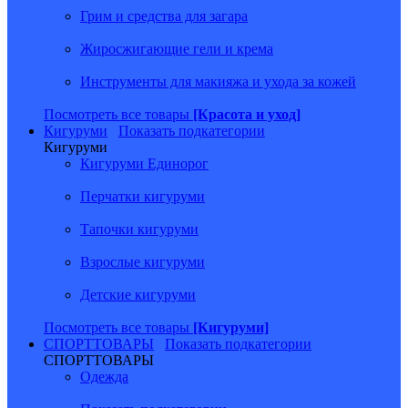
Грим и средства для загара
Жиросжигающие гели и крема
Инструменты для макияжа и ухода за кожей
Посмотреть все товары
[Красота и уход]
Кигуруми
Показать подкатегории
Кигуруми
Кигуруми Единорог
Перчатки кигуруми
Тапочки кигуруми
Взрослые кигуруми
Детские кигуруми
Посмотреть все товары
[Кигуруми]
СПОРТТОВАРЫ
Показать подкатегории
СПОРТТОВАРЫ
Одежда