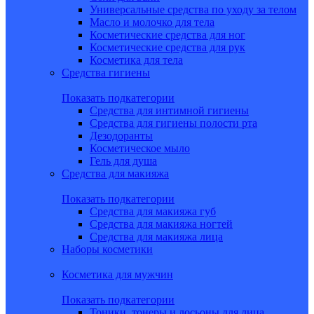
Универсальные средства по уходу за телом
Масло и молочко для тела
Косметические средства для ног
Косметические средства для рук
Косметика для тела
Средства гигиены
Показать подкатегории
Средства для интимной гигиены
Средства для гигиены полости рта
Дезодоранты
Косметическое мыло
Гель для душа
Средства для макияжа
Показать подкатегории
Средства для макияжа губ
Средства для макияжа ногтей
Средства для макияжа лица
Наборы косметики
Косметика для мужчин
Показать подкатегории
Тоники, тонеры и лосьоны для лица