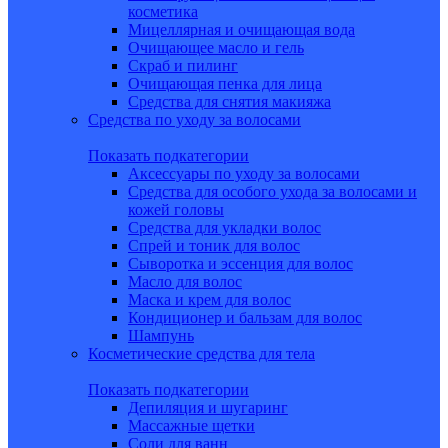
косметика
Мицеллярная и очищающая вода
Очищающее масло и гель
Скраб и пилинг
Очищающая пенка для лица
Средства для снятия макияжа
Средства по уходу за волосами
Показать подкатегории
Аксессуары по уходу за волосами
Средства для особого ухода за волосами и
кожей головы
Средства для укладки волос
Спрей и тоник для волос
Сыворотка и эссенция для волос
Масло для волос
Маска и крем для волос
Кондиционер и бальзам для волос
Шампунь
Косметические средства для тела
Показать подкатегории
Депиляция и шугаринг
Массажные щетки
Соли для ванн