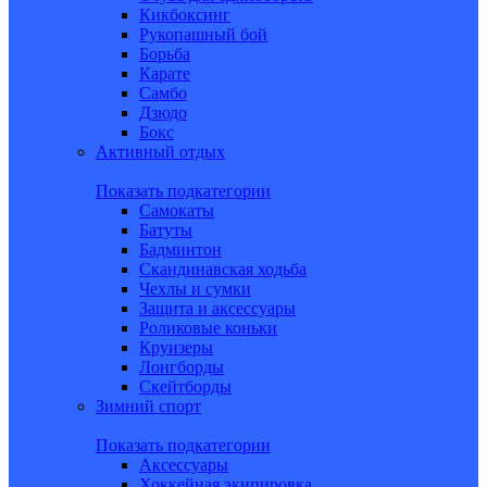
Кикбоксинг
Рукопашный бой
Борьба
Карате
Самбо
Дзюдо
Бокс
Активный отдых
Показать подкатегории
Самокаты
Батуты
Бадминтон
Скандинавская ходьба
Чехлы и сумки
Защита и аксессуары
Роликовые коньки
Круизеры
Лонгборды
Скейтборды
Зимний спорт
Показать подкатегории
Аксессуары
Хоккейная экипировка