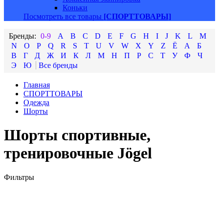
Коньки
Посмотреть все товары
[СПОРТТОВАРЫ]
0-9
A
B
C
D
E
F
G
H
I
J
K
L
M
N
O
P
Q
R
S
T
U
V
W
X
Y
Z
Ё
А
Б
В
Г
Д
Ж
И
К
Л
М
Н
П
Р
С
Т
У
Ф
Ч
Э
Ю
Главная
СПОРТТОВАРЫ
Одежда
Шорты
Шорты спортивные,
тренировочные Jögel
Фильтры