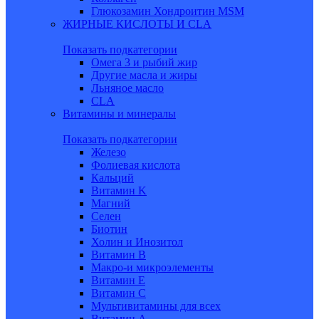
Глюкозамин Хондроитин MSM
ЖИРНЫЕ КИСЛОТЫ И CLA
Показать подкатегории
Омега 3 и рыбий жир
Другие масла и жиры
Льняное масло
CLA
Витамины и минералы
Показать подкатегории
Железо
Фолиевая кислота
Кальций
Витамин K
Магний
Селен
Биотин
Холин и Инозитол
Витамин B
Макро-и микроэлементы
Витамин Е
Витамин С
Мультивитамины для всех
Витамин A