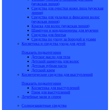
(мужская линия)
Средства для очистки кожи лица (мужская
линия)
Средства для укладки и фиксации волос
(мужская линия)
Краска для волос (мужская линия)
Шампуни и кондиционеры для мужчин
Средства для бритья
Средства по уходу за бородой и усами
Косметика и средства ухода для детей
Показать подкатегории
Детское масло для тела
Детский шампунь для волос
Детская зубная паста
Детский крем
Косметические средства для выступлений
Показать подкатегории
Косметика для выступлений
Грим для выступлений
Лечебные мази и спреи
Солнцезащитные средства