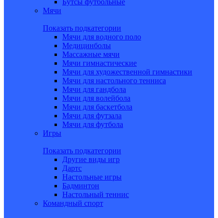
Бутсы футбольные
Мячи
Показать подкатегории
Мячи для водного поло
Медицинболы
Массажные мячи
Мячи гимнастические
Мячи для художественной гимнастики
Мячи для настольного тенниса
Мячи для гандбола
Мячи для волейбола
Мячи для баскетбола
Мячи для футзала
Мячи для футбола
Игры
Показать подкатегории
Другие виды игр
Дартс
Настольные игры
Бадминтон
Настольный теннис
Командный спорт