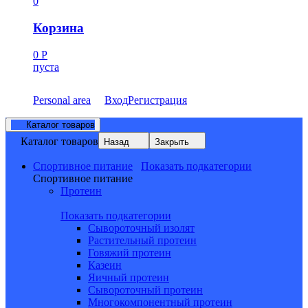
0
Корзина
0
Р
пуста
Personal area
Вход
Регистрация
Каталог товаров
Каталог товаров
Назад
Закрыть
Спортивное питание
Показать подкатегории
Спортивное питание
Протеин
Показать подкатегории
Сывороточный изолят
Растительный протеин
Говяжий протеин
Казеин
Яичный протеин
Сывороточный протеин
Многокомпонентный протеин