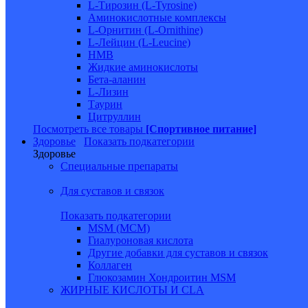
L-Тирозин (L-Tyrosine)
Аминокислотные комплексы
L-Орнитин (L-Ornithine)
L-Лейцин (L-Leucine)
HMB
Жидкие аминокислоты
Бета-аланин
L-Лизин
Таурин
Цитруллин
Посмотреть все товары
[Спортивное питание]
Здоровье
Показать подкатегории
Здоровье
Специальные препараты
Для суставов и связок
Показать подкатегории
MSM (МСМ)
Гиалуроновая кислота
Другие добавки для суставов и связок
Коллаген
Глюкозамин Хондроитин MSM
ЖИРНЫЕ КИСЛОТЫ И CLA