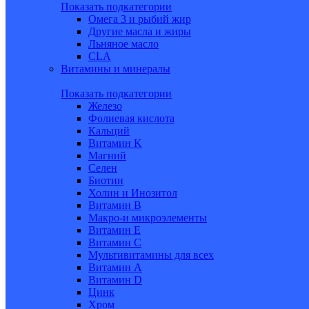
Показать подкатегории
Омега 3 и рыбий жир
Другие масла и жиры
Льняное масло
CLA
Витамины и минералы
Показать подкатегории
Железо
Фолиевая кислота
Кальций
Витамин K
Магний
Селен
Биотин
Холин и Инозитол
Витамин B
Макро-и микроэлементы
Витамин Е
Витамин С
Мультивитамины для всех
Витамин A
Витамин D
Цинк
Хром