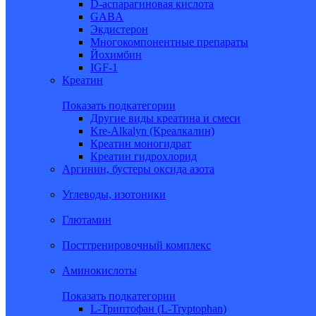
D-аспарагиновая кислота
GABA
Экдистерон
Многокомпонентные препараты
Йохимбин
IGF-1
Креатин
Показать подкатегории
Другие виды креатина и смеси
Kre-Alkalyn (Креалкалин)
Креатин моногидрат
Креатин гидрохлорид
Аргинин, бустеры оксида азота
Углеводы, изотоники
Глютамин
Посттренировочный комплекс
Аминокислоты
Показать подкатегории
L-Триптофан (L-Tryptophan)