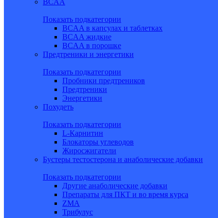
BCAA
Показать подкатегории
BCAA в капсулах и таблетках
BCAA жидкие
BCAA в порошке
Предтреники и энергетики
Показать подкатегории
Пробники предтреников
Предтреники
Энергетики
Похудеть
Показать подкатегории
L-Карнитин
Блокаторы углеводов
Жиросжигатели
Бустеры тестостерона и анаболические добавки
Показать подкатегории
Другие анаболические добавки
Препараты для ПКТ и во время курса
ZMA
Трибулус