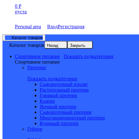
0
Р
пуста
Personal area
Вход
Регистрация
Каталог товаров
Каталог товаров
Назад
Закрыть
Спортивное питание
Показать подкатегории
Спортивное питание
Протеин
Показать подкатегории
Сывороточный изолят
Растительный протеин
Говяжий протеин
Казеин
Яичный протеин
Сывороточный протеин
Многокомпонентный протеин
Куриный протеин
Гейнер