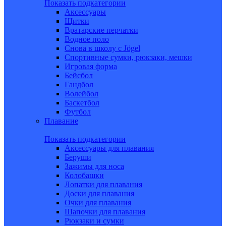
Показать подкатегории
Аксессуары
Щитки
Вратарские перчатки
Водное поло
Снова в школу c Jögel
Спортивные сумки, рюкзаки, мешки
Игровая форма
Бейсбол
Гандбол
Волейбол
Баскетбол
Футбол
Плавание
Показать подкатегории
Аксессуары для плавания
Беруши
Зажимы для носа
Колобашки
Лопатки для плавания
Доски для плавания
Очки для плавания
Шапочки для плавания
Рюкзаки и сумки