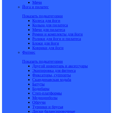
Мячи
Йога и пилатес
Показать подкатегории
Колеса для йоги
Кольца для пилатеса
Мячи для пилатеса
Ремни и комплекты для йоги
Ролики для йоги и пилатеса
Блоки для йоги
Коврики для йоги
Фитнес
Показать подкатегории
Другой инвентарь и аксессуары
Экипировка для фитнеса
Фиксаторы, суппорты
Скандинавская ходьба
Батуты
Бодибары
Степ-платформы
Медицинболы
Обручи
Турники и брусья
Диски балансировочные