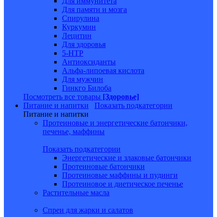
Для иммунитета
Для памяти и мозга
Спирулина
Куркумин
Лецитин
Для здоровья
5-HTP
Антиоксиданты
Альфа-липоевая кислота
Для мужчин
Гинкго Билоба
Посмотреть все товары
[Здоровье]
Питание и напитки
Показать подкатегории
Питание и напитки
Протеиновые и энергетические батончики,
печенье, маффины
Показать подкатегории
Энергетические и злаковые батончики
Протеиновые батончики
Протеиновые маффины и пудинги
Протеиновое и диетическое печенье
Растительные масла
Спреи для жарки и салатов