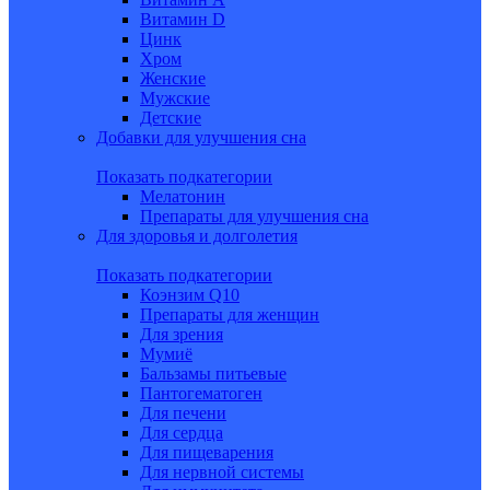
Витамин D
Цинк
Хром
Женские
Мужские
Детские
Добавки для улучшения сна
Показать подкатегории
Мелатонин
Препараты для улучшения сна
Для здоровья и долголетия
Показать подкатегории
Коэнзим Q10
Препараты для женщин
Для зрения
Мумиё
Бальзамы питьевые
Пантогематоген
Для печени
Для сердца
Для пищеварения
Для нервной системы