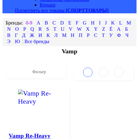
Коньки
Посмотреть все товары
[СПОРТТОВАРЫ]
0-9
A
B
C
D
E
F
G
H
I
J
K
L
M
N
O
P
Q
R
S
T
U
V
W
X
Y
Z
Ё
А
Б
В
Г
Д
Ж
И
К
Л
М
Н
П
Р
С
Т
У
Ф
Ч
Э
Ю
Vamp
Фильтр
Vamp Re-Heavy