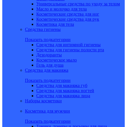
Универсальные средства по уходу за телом
Масло и молочко для тела
Косметические средства для ног
Косметические средства для рук
Косметика для тела
Средства гигиены
Показать подкатегории
Средства для интимной гигиены
Средства для гигиены полости рта
Дезодоранты
Косметическое мыло
Гель для душа
Средства для макияжа
Показать подкатегории
Средства для макияжа губ
Средства для макияжа ногтей
Средства для макияжа лица
Наборы косметики
Косметика для мужчин
Показать подкатегории
Тоники, тонеры и лосьоны для лица