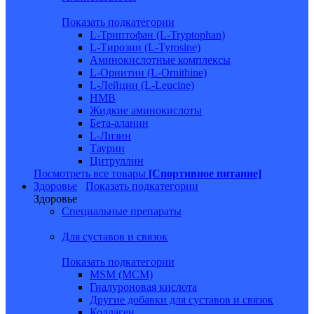
Показать подкатегории
L-Триптофан (L-Tryptophan)
L-Тирозин (L-Tyrosine)
Аминокислотные комплексы
L-Орнитин (L-Ornithine)
L-Лейцин (L-Leucine)
HMB
Жидкие аминокислоты
Бета-аланин
L-Лизин
Таурин
Цитруллин
Посмотреть все товары
[Спортивное питание]
Здоровье
Показать подкатегории
Здоровье
Специальные препараты
Для суставов и связок
Показать подкатегории
MSM (МСМ)
Гиалуроновая кислота
Другие добавки для суставов и связок
Коллаген