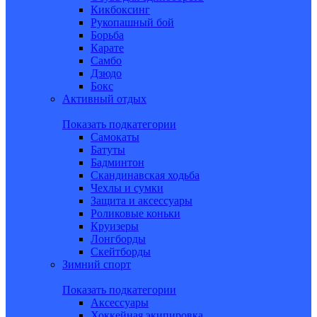
Кикбоксинг
Рукопашный бой
Борьба
Карате
Самбо
Дзюдо
Бокс
Активный отдых
Показать подкатегории
Самокаты
Батуты
Бадминтон
Скандинавская ходьба
Чехлы и сумки
Защита и аксессуары
Роликовые коньки
Круизеры
Лонгборды
Скейтборды
Зимний спорт
Показать подкатегории
Аксессуары
Хоккейная экипировка