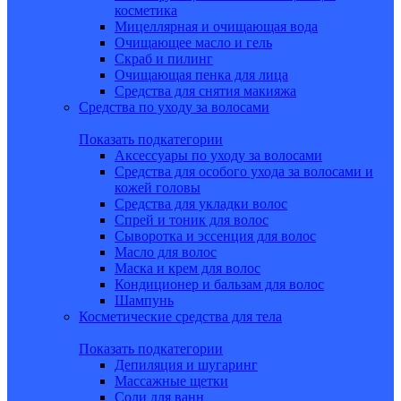
косметика
Мицеллярная и очищающая вода
Очищающее масло и гель
Скраб и пилинг
Очищающая пенка для лица
Средства для снятия макияжа
Средства по уходу за волосами
Показать подкатегории
Аксессуары по уходу за волосами
Средства для особого ухода за волосами и
кожей головы
Средства для укладки волос
Спрей и тоник для волос
Сыворотка и эссенция для волос
Масло для волос
Маска и крем для волос
Кондиционер и бальзам для волос
Шампунь
Косметические средства для тела
Показать подкатегории
Депиляция и шугаринг
Массажные щетки
Соли для ванн