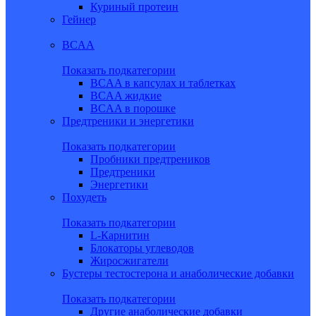
Куриный протеин
Гейнер
BCAA
Показать подкатегории
BCAA в капсулах и таблетках
BCAA жидкие
BCAA в порошке
Предтреники и энергетики
Показать подкатегории
Пробники предтреников
Предтреники
Энергетики
Похудеть
Показать подкатегории
L-Карнитин
Блокаторы углеводов
Жиросжигатели
Бустеры тестостерона и анаболические добавки
Показать подкатегории
Другие анаболические добавки