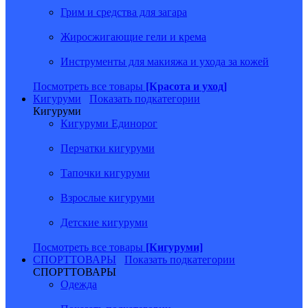
Грим и средства для загара
Жиросжигающие гели и крема
Инструменты для макияжа и ухода за кожей
Посмотреть все товары
[Красота и уход]
Кигуруми
Показать подкатегории
Кигуруми
Кигуруми Единорог
Перчатки кигуруми
Тапочки кигуруми
Взрослые кигуруми
Детские кигуруми
Посмотреть все товары
[Кигуруми]
СПОРТТОВАРЫ
Показать подкатегории
СПОРТТОВАРЫ
Одежда