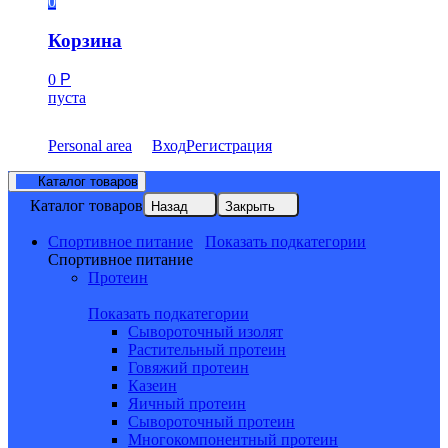
0
Корзина
0
Р
пуста
Personal area
Вход
Регистрация
Каталог товаров
Каталог товаров
Назад
Закрыть
Спортивное питание
Показать подкатегории
Спортивное питание
Протеин
Показать подкатегории
Сывороточный изолят
Растительный протеин
Говяжий протеин
Казеин
Яичный протеин
Сывороточный протеин
Многокомпонентный протеин