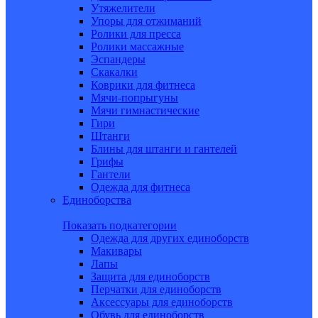
Утяжелители
Упоры для отжиманий
Ролики для пресса
Ролики массажные
Эспандеры
Скакалки
Коврики для фитнеса
Мячи-попрыгуны
Мячи гимнастические
Гири
Штанги
Блины для штанги и гантелей
Грифы
Гантели
Одежда для фитнеса
Единоборства
Показать подкатегории
Одежда для других единоборств
Макивары
Лапы
Защита для единоборств
Перчатки для единоборств
Аксессуары для единоборств
Обувь для единоборств