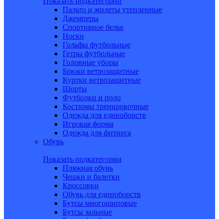
Показать подкатегории
Пальто и жилеты утепленные
Джемперы
Спортивное белье
Носки
Гольфы футбольные
Гетры футбольные
Головные уборы
Брюки ветрозащитные
Куртки ветрозащитные
Шорты
Футболки и поло
Костюмы тренировочные
Одежда для единоборств
Игровая форма
Одежда для фитнеса
Обувь
Показать подкатегории
Пляжная обувь
Чешки и балетки
Кроссовки
Обувь для единоборств
Бутсы многошиповые
Бутсы зальные