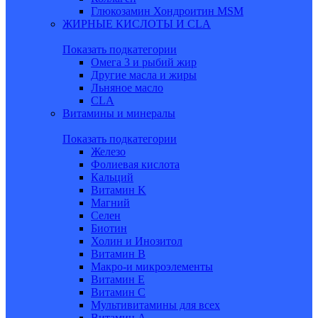
Глюкозамин Хондроитин MSM
ЖИРНЫЕ КИСЛОТЫ И CLA
Показать подкатегории
Омега 3 и рыбий жир
Другие масла и жиры
Льняное масло
CLA
Витамины и минералы
Показать подкатегории
Железо
Фолиевая кислота
Кальций
Витамин K
Магний
Селен
Биотин
Холин и Инозитол
Витамин B
Макро-и микроэлементы
Витамин Е
Витамин С
Мультивитамины для всех
Витамин A