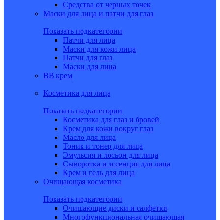
Средства от черных точек
Маски для лица и патчи для глаз
Показать подкатегории
Патчи для лица
Маски для кожи лица
Патчи для глаз
Маски для лица
BB крем
Косметика для лица
Показать подкатегории
Косметика для глаз и бровей
Крем для кожи вокруг глаз
Масло для лица
Тоник и тонер для лица
Эмульсия и лосьон для лица
Сыворотка и эссенция для лица
Крем и гель для лица
Очищающая косметика
Показать подкатегории
Очищающие диски и салфетки
Многофункциональная очищающая