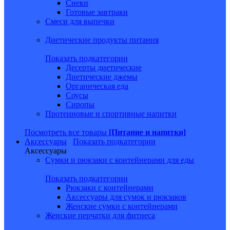
Снеки
Готовые завтраки
Смеси для выпечки
Диетические продукты питания
Показать подкатегории
Десерты диетические
Диетические джемы
Органическая еда
Соусы
Сиропы
Протеиновые и спортивные напитки
Посмотреть все товары
[Питание и напитки]
Аксессуары
Показать подкатегории
Аксессуары
Сумки и рюкзаки с контейнерами для еды
Показать подкатегории
Рюкзаки с контейнерами
Аксессуары для сумок и рюкзаков
Женские сумки с контейнерами
Женские перчатки для фитнеса