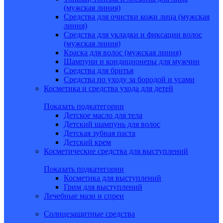
(мужская линия)
Средства для очистки кожи лица (мужская
линия)
Средства для укладки и фиксации волос
(мужская линия)
Краска для волос (мужская линия)
Шампуни и кондиционеры для мужчин
Средства для бритья
Средства по уходу за бородой и усами
Косметика и средства ухода для детей
Показать подкатегории
Детское масло для тела
Детский шампунь для волос
Детская зубная паста
Детский крем
Косметические средства для выступлений
Показать подкатегории
Косметика для выступлений
Грим для выступлений
Лечебные мази и спреи
Солнцезащитные средства