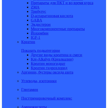
Препараты для ПКТ и во время курса
ZMA
Трибулус
D-аспарагиновая кислота
GABA
Экдистерон
Многокомпонентные препараты
Йохимбин
IGF-1
Креатин
Показать подкатегории
Другие виды креатина и смеси
Kre-Alkalyn (Креалкалин)
Креатин моногидрат
Креатин гидрохлорид
Аргинин, бустеры оксида азота
Углеводы, изотоники
Глютамин
Посттренировочный комплекс
Аминокислоты