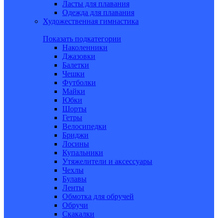
Ласты для плавания
Одежда для плавания
Художественная гимнастика
Показать подкатегории
Наколенники
Джазовки
Балетки
Чешки
Футболки
Майки
Юбки
Шорты
Гетры
Велосипедки
Бриджи
Лосины
Купальники
Утяжелители и аксессуары
Чехлы
Булавы
Ленты
Обмотка для обручей
Обручи
Скакалки