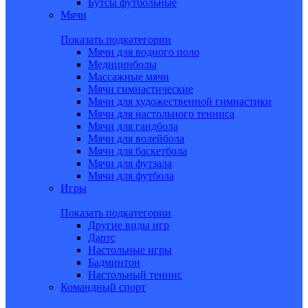
Бутсы футбольные
Мячи
Показать подкатегории
Мячи для водного поло
Медицинболы
Массажные мячи
Мячи гимнастические
Мячи для художественной гимнастики
Мячи для настольного тенниса
Мячи для гандбола
Мячи для волейбола
Мячи для баскетбола
Мячи для футзала
Мячи для футбола
Игры
Показать подкатегории
Другие виды игр
Дартс
Настольные игры
Бадминтон
Настольный теннис
Командный спорт