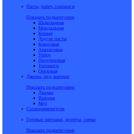
Паста, урбеч, топпинги
Показать подкатегории
Шоколадная
Миндальная
Кешью
Другие пасты
Кокосовая
Арахисовая
Урбеч
Протеиновая
Топпинги
Ореховая
Джемы, мед, варенье
Показать подкатегории
Джемы
Варенье
Мед
Сахарозаменители
Готовые завтраки, десерты, снеки
Показать подкатегории