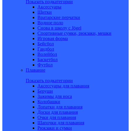
Показать подкатегории
Аксессуары
Щитки
Вратарские перчатки
Водное поло
Снова в школу c Jögel
Спортивные сумки, рюкзаки, мешки
Игровая форма
Бейсбол
Гандбол
Волейбол
Баскетбол
Футбол
Плавание
Показать подкатегории
Аксессуары для плавания
Беруши
Зажимы для носа
Колобашки
Лопатки для плавания
Доски для плавания
Очки для плавания
Шапочки для плавания
Рюкзаки и сумки