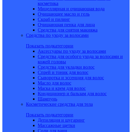
косметика
Мицеллярная и очищающая вода
Очищающее масло и гель
Скраб и пилинг
Очищающая пенка для лица
Средства для снятия макияжа
Средства по уходу за волосами
Показать подкатегории
Аксессуары по уходу за волосами
Средства для особого ухода за волосами и
кожей головы
Средства для укладки волос
Спрей и тоник для волос
Сыворотка и эссенция для волос
Масло для волос
Маска и крем для волос
Кондиционер и бальзам для волос
Шампунь
Косметические средства для тела
Показать подкатегории
Депиляция и шугаринг
Массажные щетки
Соли для ванн