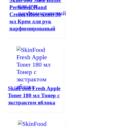
SkinFood Shea Butter
Perfumed Hand
Cream (Rose scent) 30
мл Крем для рук
парфюмированый
SkinFood Fresh Apple
Toner 180 мл Тонер с
экстрактом яблока