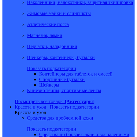
Наколенники, налокотники, защитная экипировка
Жимовые майки и слингшоты
Атлетические пояса
Магнезия, лямки
Перчатки, наладонники
Шейкеры, контейнеры, бутылки
Показать подкатегории
Контейнеры для таблеток и смесей
Спортивные бутылки
Шейкеры
Кинезио тейпы, спортивные ленты
Посмотреть все товары
[Аксессуары]
Красота и уход
Показать подкатегории
Красота и уход
Средства для проблемной кожи
Показать подкатегории
Средства по борьбе с акне и воспалениями