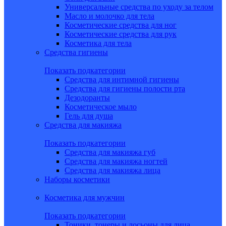
Универсальные средства по уходу за телом
Масло и молочко для тела
Косметические средства для ног
Косметические средства для рук
Косметика для тела
Средства гигиены
Показать подкатегории
Средства для интимной гигиены
Средства для гигиены полости рта
Дезодоранты
Косметическое мыло
Гель для душа
Средства для макияжа
Показать подкатегории
Средства для макияжа губ
Средства для макияжа ногтей
Средства для макияжа лица
Наборы косметики
Косметика для мужчин
Показать подкатегории
Тоники, тонеры и лосьоны для лица