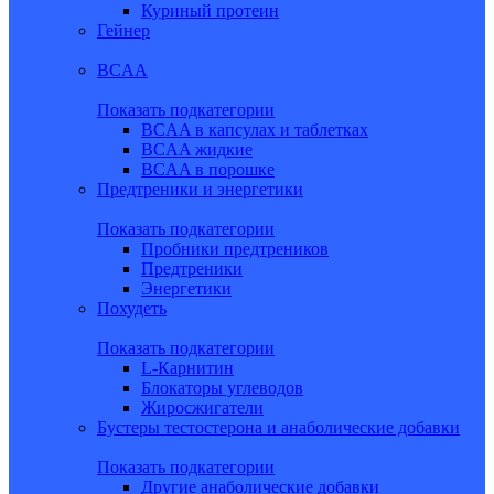
Куриный протеин
Гейнер
BCAA
Показать подкатегории
BCAA в капсулах и таблетках
BCAA жидкие
BCAA в порошке
Предтреники и энергетики
Показать подкатегории
Пробники предтреников
Предтреники
Энергетики
Похудеть
Показать подкатегории
L-Карнитин
Блокаторы углеводов
Жиросжигатели
Бустеры тестостерона и анаболические добавки
Показать подкатегории
Другие анаболические добавки