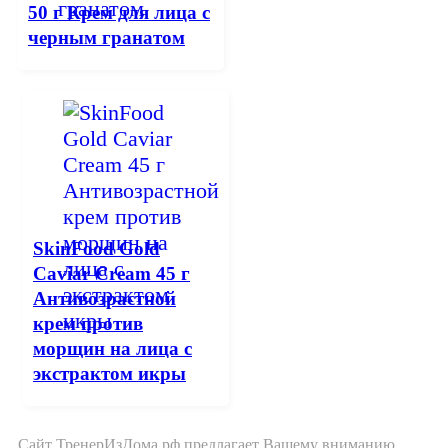
50 г Крем для лица с
черным гранатом
SkinFood Gold
Caviar Cream 45 г
Антивозрастной
крем против
морщин на лица с
экстрактом икры
Сайт ТренерИзДома.рф предлагает Вашему вниманию