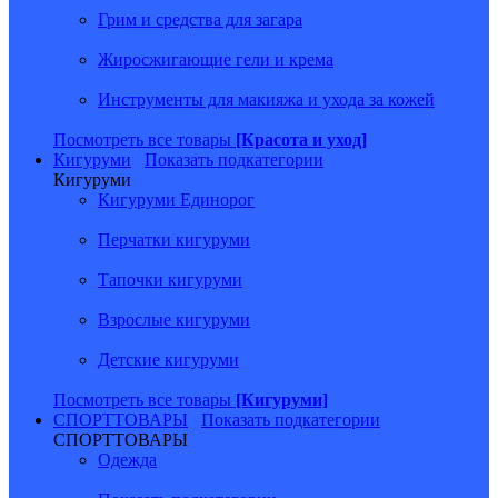
Грим и средства для загара
Жиросжигающие гели и крема
Инструменты для макияжа и ухода за кожей
Посмотреть все товары
[Красота и уход]
Кигуруми
Показать подкатегории
Кигуруми
Кигуруми Единорог
Перчатки кигуруми
Тапочки кигуруми
Взрослые кигуруми
Детские кигуруми
Посмотреть все товары
[Кигуруми]
СПОРТТОВАРЫ
Показать подкатегории
СПОРТТОВАРЫ
Одежда