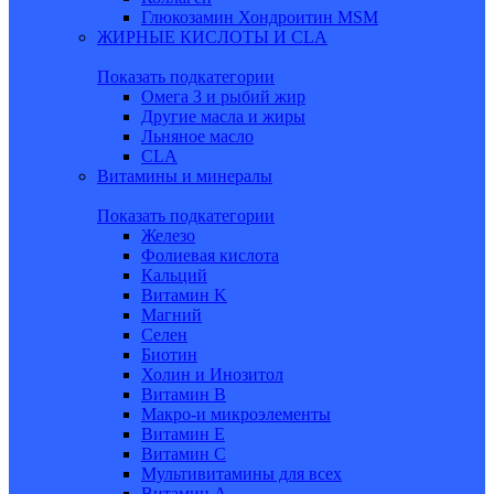
Глюкозамин Хондроитин MSM
ЖИРНЫЕ КИСЛОТЫ И CLA
Показать подкатегории
Омега 3 и рыбий жир
Другие масла и жиры
Льняное масло
CLA
Витамины и минералы
Показать подкатегории
Железо
Фолиевая кислота
Кальций
Витамин K
Магний
Селен
Биотин
Холин и Инозитол
Витамин B
Макро-и микроэлементы
Витамин Е
Витамин С
Мультивитамины для всех
Витамин A