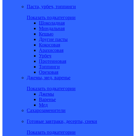
Паста, урбеч, топпинги
Показать подкатегории
Шоколадная
Миндальная
Кешью
Другие пасты
Кокосовая
Арахисовая
Урбеч
Протеиновая
Топпинги
Ореховая
Джемы, мед, варенье
Показать подкатегории
Джемы
Варенье
Мед
Сахарозаменители
Готовые завтраки, десерты, снеки
Показать подкатегории