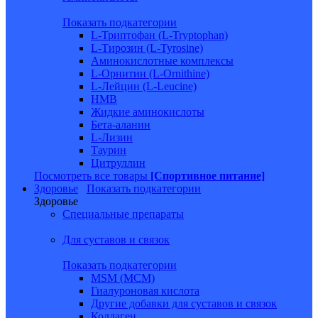
Показать подкатегории
L-Триптофан (L-Tryptophan)
L-Тирозин (L-Tyrosine)
Аминокислотные комплексы
L-Орнитин (L-Ornithine)
L-Лейцин (L-Leucine)
HMB
Жидкие аминокислоты
Бета-аланин
L-Лизин
Таурин
Цитруллин
Посмотреть все товары
[Спортивное питание]
Здоровье
Показать подкатегории
Здоровье
Специальные препараты
Для суставов и связок
Показать подкатегории
MSM (МСМ)
Гиалуроновая кислота
Другие добавки для суставов и связок
Коллаген