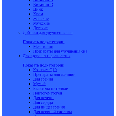
Витамин D
Цинк
Хром
Женские
Мужские
Детские
Добавки для улучшения сна
Показать подкатегории
Мелатонин
Препараты для улучшения сна
Для здоровья и долголетия
Показать подкатегории
Коэнзим Q10
Препараты для женщин
Для зрения
Мумиё
Бальзамы питьевые
Пантогематоген
Для печени
Для сердца
Для пищеварения
Для нервной системы