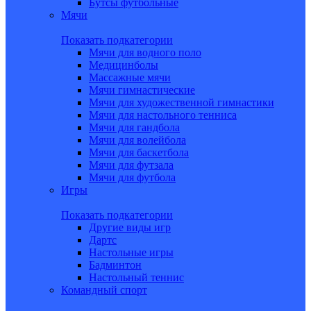
Бутсы футбольные
Мячи
Показать подкатегории
Мячи для водного поло
Медицинболы
Массажные мячи
Мячи гимнастические
Мячи для художественной гимнастики
Мячи для настольного тенниса
Мячи для гандбола
Мячи для волейбола
Мячи для баскетбола
Мячи для футзала
Мячи для футбола
Игры
Показать подкатегории
Другие виды игр
Дартс
Настольные игры
Бадминтон
Настольный теннис
Командный спорт