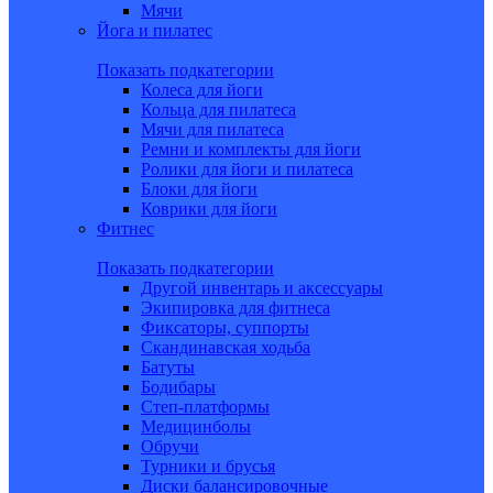
Мячи
Йога и пилатес
Показать подкатегории
Колеса для йоги
Кольца для пилатеса
Мячи для пилатеса
Ремни и комплекты для йоги
Ролики для йоги и пилатеса
Блоки для йоги
Коврики для йоги
Фитнес
Показать подкатегории
Другой инвентарь и аксессуары
Экипировка для фитнеса
Фиксаторы, суппорты
Скандинавская ходьба
Батуты
Бодибары
Степ-платформы
Медицинболы
Обручи
Турники и брусья
Диски балансировочные