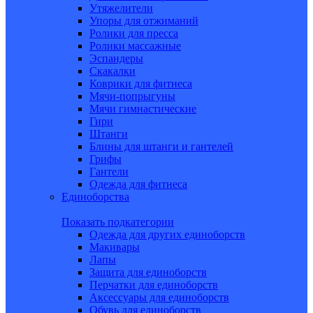
Утяжелители
Упоры для отжиманий
Ролики для пресса
Ролики массажные
Эспандеры
Скакалки
Коврики для фитнеса
Мячи-попрыгуны
Мячи гимнастические
Гири
Штанги
Блины для штанги и гантелей
Грифы
Гантели
Одежда для фитнеса
Единоборства
Показать подкатегории
Одежда для других единоборств
Макивары
Лапы
Защита для единоборств
Перчатки для единоборств
Аксессуары для единоборств
Обувь для единоборств