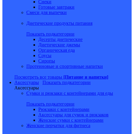
Снеки
Готовые завтраки
Смеси для выпечки
Диетические продукты питания
Показать подкатегории
Десерты диетические
Диетические джемы
Органическая еда
Соусы
Сиропы
Протеиновые и спортивные напитки
Посмотреть все товары
[Питание и напитки]
Аксессуары
Показать подкатегории
Аксессуары
Сумки и рюкзаки с контейнерами для еды
Показать подкатегории
Рюкзаки с контейнерами
Аксессуары для сумок и рюкзаков
Женские сумки с контейнерами
Женские перчатки для фитнеса