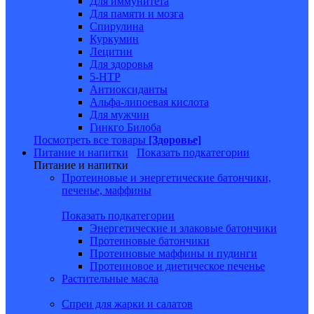
Для иммунитета
Для памяти и мозга
Спирулина
Куркумин
Лецитин
Для здоровья
5-HTP
Антиоксиданты
Альфа-липоевая кислота
Для мужчин
Гинкго Билоба
Посмотреть все товары
[Здоровье]
Питание и напитки
Показать подкатегории
Питание и напитки
Протеиновые и энергетические батончики,
печенье, маффины
Показать подкатегории
Энергетические и злаковые батончики
Протеиновые батончики
Протеиновые маффины и пудинги
Протеиновое и диетическое печенье
Растительные масла
Спреи для жарки и салатов