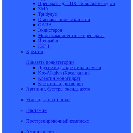
Препараты для ПКТ и во время курса
ZMA
Трибулус
D-аспарагиновая кислота
GABA
Экдистерон
Многокомпонентные препараты
Йохимбин
IGF-1
Креатин
Показать подкатегории
Другие виды креатина и смеси
Kre-Alkalyn (Креалкалин)
Креатин моногидрат
Креатин гидрохлорид
Аргинин, бустеры оксида азота
Углеводы, изотоники
Глютамин
Посттренировочный комплекс
Аминокислоты