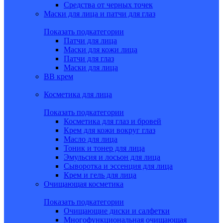
Средства от черных точек
Маски для лица и патчи для глаз
Показать подкатегории
Патчи для лица
Маски для кожи лица
Патчи для глаз
Маски для лица
BB крем
Косметика для лица
Показать подкатегории
Косметика для глаз и бровей
Крем для кожи вокруг глаз
Масло для лица
Тоник и тонер для лица
Эмульсия и лосьон для лица
Сыворотка и эссенция для лица
Крем и гель для лица
Очищающая косметика
Показать подкатегории
Очищающие диски и салфетки
Многофункциональная очищающая