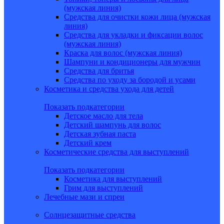
(мужская линия)
Средства для очистки кожи лица (мужская
линия)
Средства для укладки и фиксации волос
(мужская линия)
Краска для волос (мужская линия)
Шампуни и кондиционеры для мужчин
Средства для бритья
Средства по уходу за бородой и усами
Косметика и средства ухода для детей
Показать подкатегории
Детское масло для тела
Детский шампунь для волос
Детская зубная паста
Детский крем
Косметические средства для выступлений
Показать подкатегории
Косметика для выступлений
Грим для выступлений
Лечебные мази и спреи
Солнцезащитные средства