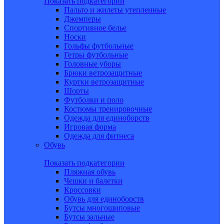
Показать подкатегории
Пальто и жилеты утепленные
Джемперы
Спортивное белье
Носки
Гольфы футбольные
Гетры футбольные
Головные уборы
Брюки ветрозащитные
Куртки ветрозащитные
Шорты
Футболки и поло
Костюмы тренировочные
Одежда для единоборств
Игровая форма
Одежда для фитнеса
Обувь
Показать подкатегории
Пляжная обувь
Чешки и балетки
Кроссовки
Обувь для единоборств
Бутсы многошиповые
Бутсы зальные