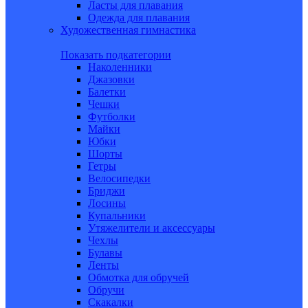
Ласты для плавания
Одежда для плавания
Художественная гимнастика
Показать подкатегории
Наколенники
Джазовки
Балетки
Чешки
Футболки
Майки
Юбки
Шорты
Гетры
Велосипедки
Бриджи
Лосины
Купальники
Утяжелители и аксессуары
Чехлы
Булавы
Ленты
Обмотка для обручей
Обручи
Скакалки