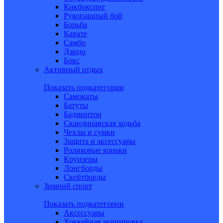
Кикбоксинг
Рукопашный бой
Борьба
Карате
Самбо
Дзюдо
Бокс
Активный отдых
Показать подкатегории
Самокаты
Батуты
Бадминтон
Скандинавская ходьба
Чехлы и сумки
Защита и аксессуары
Роликовые коньки
Круизеры
Лонгборды
Скейтборды
Зимний спорт
Показать подкатегории
Аксессуары
Хоккейная экипировка