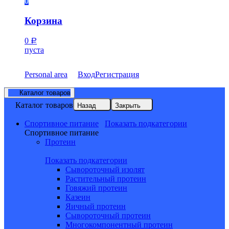
0
Корзина
0
Р
пуста
Personal area
Вход
Регистрация
Каталог товаров
Каталог товаров
Назад
Закрыть
Спортивное питание
Показать подкатегории
Спортивное питание
Протеин
Показать подкатегории
Сывороточный изолят
Растительный протеин
Говяжий протеин
Казеин
Яичный протеин
Сывороточный протеин
Многокомпонентный протеин