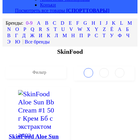
Коньки
Посмотреть все товары
[СПОРТТОВАРЫ]
0-9
A
B
C
D
E
F
G
H
I
J
K
L
M
N
O
P
Q
R
S
T
U
V
W
X
Y
Z
Ё
А
Б
В
Г
Д
Ж
И
К
Л
М
Н
П
Р
С
Т
У
Ф
Ч
Э
Ю
SkinFood
Фильтр
SkinFood Aloe Sun