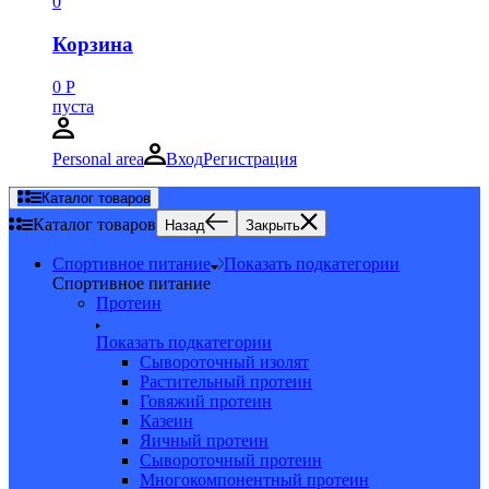
0
Корзина
0
Р
пуста
Personal area
Вход
Регистрация
Каталог товаров
Каталог товаров
Назад
Закрыть
Спортивное питание
Показать подкатегории
Спортивное питание
Протеин
Показать подкатегории
Сывороточный изолят
Растительный протеин
Говяжий протеин
Казеин
Яичный протеин
Сывороточный протеин
Многокомпонентный протеин