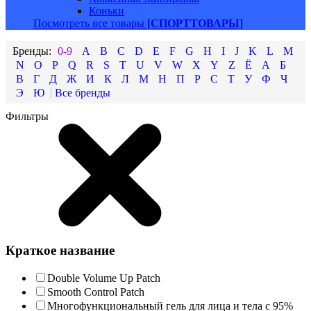
Коньки
Посмотреть все товары
[СПОРТТОВАРЫ]
0-9
A
B
C
D
E
F
G
H
I
J
K
L
M
N
O
P
Q
R
S
T
U
V
W
X
Y
Z
Ё
А
Б
В
Г
Д
Ж
И
К
Л
М
Н
П
Р
С
Т
У
Ф
Ч
Э
Ю
Фильтры
Краткое название
Double Volume Up Patch
Smooth Control Patch
Многофункциональный гель для лица и тела с 95%