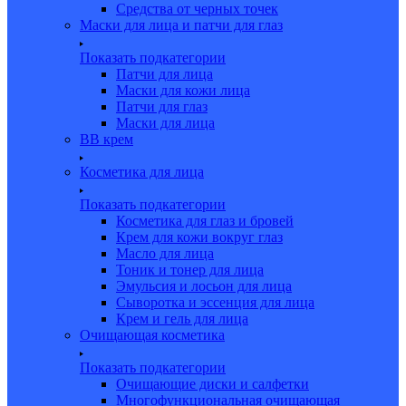
Средства от черных точек
Маски для лица и патчи для глаз
Показать подкатегории
Патчи для лица
Маски для кожи лица
Патчи для глаз
Маски для лица
BB крем
Косметика для лица
Показать подкатегории
Косметика для глаз и бровей
Крем для кожи вокруг глаз
Масло для лица
Тоник и тонер для лица
Эмульсия и лосьон для лица
Сыворотка и эссенция для лица
Крем и гель для лица
Очищающая косметика
Показать подкатегории
Очищающие диски и салфетки
Многофункциональная очищающая