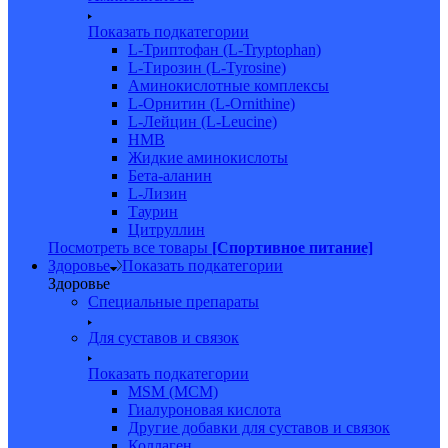
Показать подкатегории
L-Триптофан (L-Tryptophan)
L-Тирозин (L-Tyrosine)
Аминокислотные комплексы
L-Орнитин (L-Ornithine)
L-Лейцин (L-Leucine)
HMB
Жидкие аминокислоты
Бета-аланин
L-Лизин
Таурин
Цитруллин
Посмотреть все товары
[Спортивное питание]
Здоровье
Показать подкатегории
Здоровье
Специальные препараты
Для суставов и связок
Показать подкатегории
MSM (МСМ)
Гиалуроновая кислота
Другие добавки для суставов и связок
Коллаген