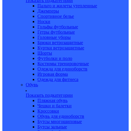
Показать подкатегории
Пальто и жилеты утепленные
Джемперы
Спортивное белье
Носки
Гольфы футбольные
Гетры футбольные
Головные уборы
Брюки ветрозащитные
Куртки ветрозащитные
Шорты
Футболки и поло
Костюмы тренировочные
Одежда для единоборств
Игровая форма
Одежда для фитнеса
Обувь
Показать подкатегории
Пляжная обувь
Чешки и балетки
Кроссовки
Обувь для единоборств
Бутсы многошиповые
Бутсы зальные