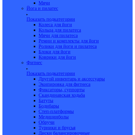
Мячи
Йога и пилатес
Показать подкатегории
Колеса для йоги
Кольца для пилатеса
Мячи для пилатеса
Ремни и комплекты для йоги
Ролики для йоги и пилатеса
Блоки для йоги
Коврики для йоги
Фитнес
Показать подкатегории
Другой инвентарь и аксессуары
Экипировка для фитнеса
Фиксаторы, суппорты
Скандинавская ходьба
Батуты
Бодибары
Степ-платформы
Медицинболы
Обручи
Турники и брусья
Диски балансировочные