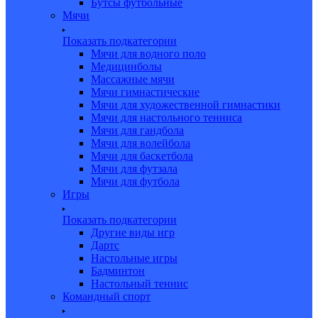
Бутсы футбольные
Мячи
Показать подкатегории
Мячи для водного поло
Медицинболы
Массажные мячи
Мячи гимнастические
Мячи для художественной гимнастики
Мячи для настольного тенниса
Мячи для гандбола
Мячи для волейбола
Мячи для баскетбола
Мячи для футзала
Мячи для футбола
Игры
Показать подкатегории
Другие виды игр
Дартс
Настольные игры
Бадминтон
Настольный теннис
Командный спорт