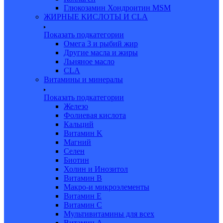
Глюкозамин Хондроитин MSM
ЖИРНЫЕ КИСЛОТЫ И CLA
Показать подкатегории
Омега 3 и рыбий жир
Другие масла и жиры
Льняное масло
CLA
Витамины и минералы
Показать подкатегории
Железо
Фолиевая кислота
Кальций
Витамин K
Магний
Селен
Биотин
Холин и Инозитол
Витамин B
Макро-и микроэлементы
Витамин Е
Витамин С
Мультивитамины для всех
Витамин A