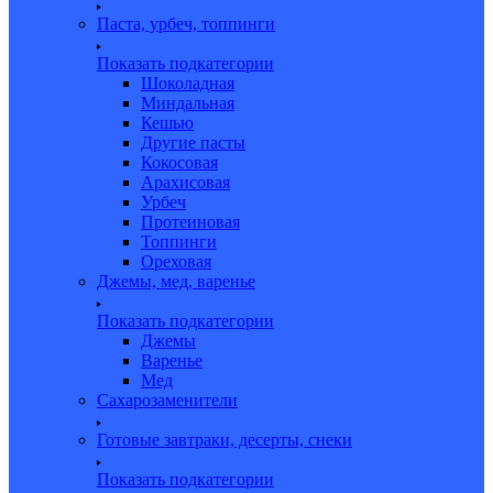
Паста, урбеч, топпинги
Показать подкатегории
Шоколадная
Миндальная
Кешью
Другие пасты
Кокосовая
Арахисовая
Урбеч
Протеиновая
Топпинги
Ореховая
Джемы, мед, варенье
Показать подкатегории
Джемы
Варенье
Мед
Сахарозаменители
Готовые завтраки, десерты, снеки
Показать подкатегории