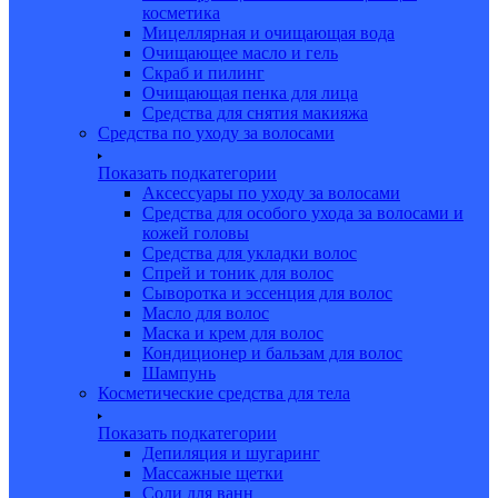
косметика
Мицеллярная и очищающая вода
Очищающее масло и гель
Скраб и пилинг
Очищающая пенка для лица
Средства для снятия макияжа
Средства по уходу за волосами
Показать подкатегории
Аксессуары по уходу за волосами
Средства для особого ухода за волосами и
кожей головы
Средства для укладки волос
Спрей и тоник для волос
Сыворотка и эссенция для волос
Масло для волос
Маска и крем для волос
Кондиционер и бальзам для волос
Шампунь
Косметические средства для тела
Показать подкатегории
Депиляция и шугаринг
Массажные щетки
Соли для ванн