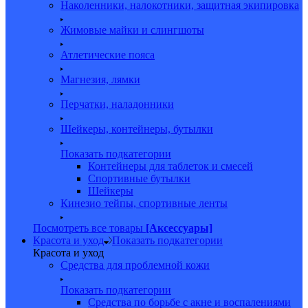
Наколенники, налокотники, защитная экипировка
Жимовые майки и слингшоты
Атлетические пояса
Магнезия, лямки
Перчатки, наладонники
Шейкеры, контейнеры, бутылки
Показать подкатегории
Контейнеры для таблеток и смесей
Спортивные бутылки
Шейкеры
Кинезио тейпы, спортивные ленты
Посмотреть все товары
[Аксессуары]
Красота и уход
Показать подкатегории
Красота и уход
Средства для проблемной кожи
Показать подкатегории
Средства по борьбе с акне и воспалениями