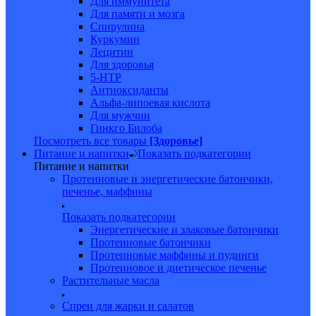
Для иммунитета
Для памяти и мозга
Спирулина
Куркумин
Лецитин
Для здоровья
5-HTP
Антиоксиданты
Альфа-липоевая кислота
Для мужчин
Гинкго Билоба
Посмотреть все товары
[Здоровье]
Питание и напитки
Показать подкатегории
Питание и напитки
Протеиновые и энергетические батончики,
печенье, маффины
Показать подкатегории
Энергетические и злаковые батончики
Протеиновые батончики
Протеиновые маффины и пудинги
Протеиновое и диетическое печенье
Растительные масла
Спреи для жарки и салатов