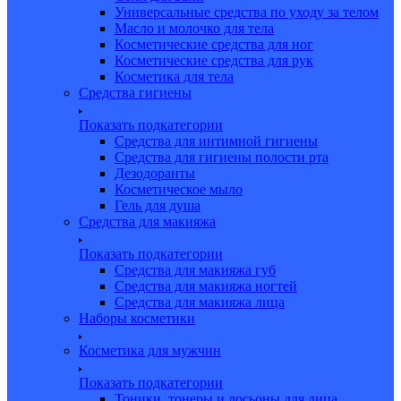
Универсальные средства по уходу за телом
Масло и молочко для тела
Косметические средства для ног
Косметические средства для рук
Косметика для тела
Средства гигиены
Показать подкатегории
Средства для интимной гигиены
Средства для гигиены полости рта
Дезодоранты
Косметическое мыло
Гель для душа
Средства для макияжа
Показать подкатегории
Средства для макияжа губ
Средства для макияжа ногтей
Средства для макияжа лица
Наборы косметики
Косметика для мужчин
Показать подкатегории
Тоники, тонеры и лосьоны для лица