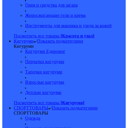
Грим и средства для загара
Жиросжигающие гели и крема
Инструменты для макияжа и ухода за кожей
Посмотреть все товары
[Красота и уход]
Кигуруми
Показать подкатегории
Кигуруми
Кигуруми Единорог
Перчатки кигуруми
Тапочки кигуруми
Взрослые кигуруми
Детские кигуруми
Посмотреть все товары
[Кигуруми]
СПОРТТОВАРЫ
Показать подкатегории
СПОРТТОВАРЫ
Одежда