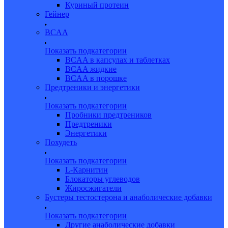
Куриный протеин
Гейнер
BCAA
Показать подкатегории
BCAA в капсулах и таблетках
BCAA жидкие
BCAA в порошке
Предтреники и энергетики
Показать подкатегории
Пробники предтреников
Предтреники
Энергетики
Похудеть
Показать подкатегории
L-Карнитин
Блокаторы углеводов
Жиросжигатели
Бустеры тестостерона и анаболические добавки
Показать подкатегории
Другие анаболические добавки