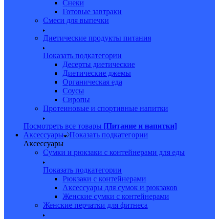
Снеки
Готовые завтраки
Смеси для выпечки
Диетические продукты питания
Показать подкатегории
Десерты диетические
Диетические джемы
Органическая еда
Соусы
Сиропы
Протеиновые и спортивные напитки
Посмотреть все товары
[Питание и напитки]
Аксессуары
Показать подкатегории
Аксессуары
Сумки и рюкзаки с контейнерами для еды
Показать подкатегории
Рюкзаки с контейнерами
Аксессуары для сумок и рюкзаков
Женские сумки с контейнерами
Женские перчатки для фитнеса