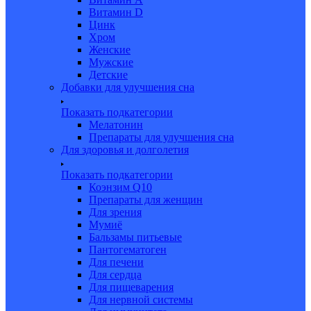
Витамин D
Цинк
Хром
Женские
Мужские
Детские
Добавки для улучшения сна
Показать подкатегории
Мелатонин
Препараты для улучшения сна
Для здоровья и долголетия
Показать подкатегории
Коэнзим Q10
Препараты для женщин
Для зрения
Мумиё
Бальзамы питьевые
Пантогематоген
Для печени
Для сердца
Для пищеварения
Для нервной системы