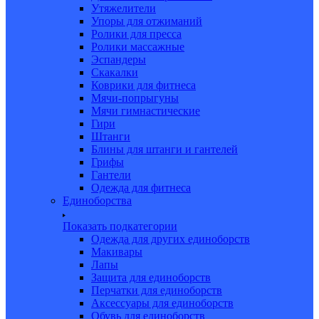
Утяжелители
Упоры для отжиманий
Ролики для пресса
Ролики массажные
Эспандеры
Скакалки
Коврики для фитнеса
Мячи-попрыгуны
Мячи гимнастические
Гири
Штанги
Блины для штанги и гантелей
Грифы
Гантели
Одежда для фитнеса
Единоборства
Показать подкатегории
Одежда для других единоборств
Макивары
Лапы
Защита для единоборств
Перчатки для единоборств
Аксессуары для единоборств
Обувь для единоборств