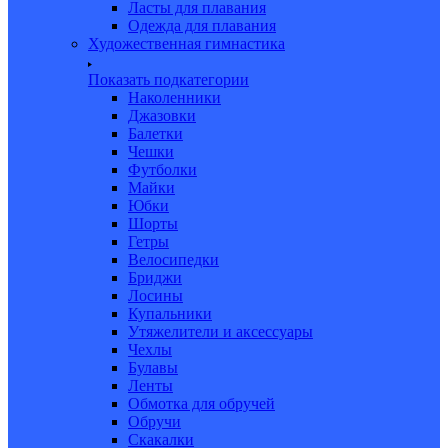
Ласты для плавания
Одежда для плавания
Художественная гимнастика
Показать подкатегории
Наколенники
Джазовки
Балетки
Чешки
Футболки
Майки
Юбки
Шорты
Гетры
Велосипедки
Бриджи
Лосины
Купальники
Утяжелители и аксессуары
Чехлы
Булавы
Ленты
Обмотка для обручей
Обручи
Скакалки