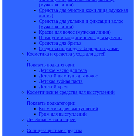
(мужская линия)
Средства для очистки кожи лица (мужская
линия)
Средства для укладки и фиксации волос
(мужская линия)
Краска для волос (мужская линия)
Шампуни и кондиционеры для мужчин
Средства для бритья
Средства по уходу за бородой и усами
Косметика и средства ухода для детей
Показать подкатегории
Детское масло для тела
Детский шампунь для волос
Детская зубная паста
Детский крем
Косметические средства для выступлений
Показать подкатегории
Косметика для выступлений
Грим для выступлений
Лечебные мази и спреи
Солнцезащитные средства