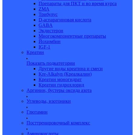
Препараты для ПКТ и во время курса
ZMA
Трибулус
D-аспарагиновая кислота
GABA
Экдистерон
Многокомпонентные препараты
Йохимбин
IGF-1
Креатин
Показать подкатегории
Другие виды креатина и смеси
Kre-Alkalyn (Креалкалин)
Креатин моногидрат
Креатин гидрохлорид
Аргинин, бустеры оксида азота
Углеводы, изотоники
Глютамин
Посттренировочный комплекс
Аминокислоты