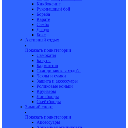
Кикбоксинг
Рукопашный бой
Борьба
Карате
Самбо
Дзюдо
Бокс
Активный отдых
Показать подкатегории
Самокаты
Батуты
Бадминтон
Скандинавская ходьба
Чехлы и сумки
Защита и аксессуары
Роликовые коньки
Круизеры
Лонгборды
Скейтборды
Зимний спорт
Показать подкатегории
Аксессуары
Хоккейная экипировка