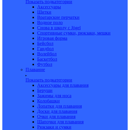
Показать подкатегории
Аксессуары
Щитки
Вратарские перчатки
Водное поло
Снова в школу c Jögel
Спортивные сумки, рюкзаки, мешки
Игровая форма
Бейсбол
Гандбол
Волейбол
Баскетбол
Футбол
Плавание
Показать подкатегории
Аксессуары для плавания
Беруши
Зажимы для носа
Колобашки
Лопатки для плавания
Доски для плавания
Очки для плавания
Шапочки для плавания
Рюкзаки и сумки