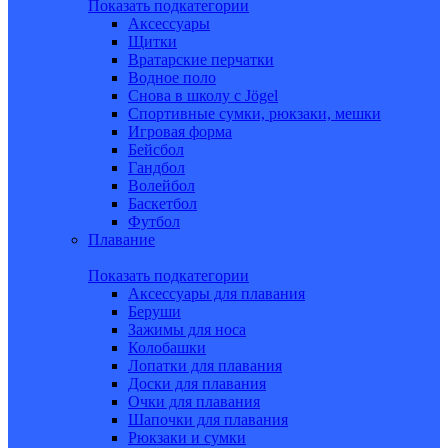
Показать подкатегории
Аксессуары
Щитки
Вратарские перчатки
Водное поло
Снова в школу c Jögel
Спортивные сумки, рюкзаки, мешки
Игровая форма
Бейсбол
Гандбол
Волейбол
Баскетбол
Футбол
Плавание
Показать подкатегории
Аксессуары для плавания
Беруши
Зажимы для носа
Колобашки
Лопатки для плавания
Доски для плавания
Очки для плавания
Шапочки для плавания
Рюкзаки и сумки