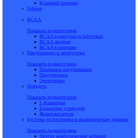
Куриный протеин
Гейнер
BCAA
Показать подкатегории
BCAA в капсулах и таблетках
BCAA жидкие
BCAA в порошке
Предтреники и энергетики
Показать подкатегории
Пробники предтреников
Предтреники
Энергетики
Похудеть
Показать подкатегории
L-Карнитин
Блокаторы углеводов
Жиросжигатели
Бустеры тестостерона и анаболические добавки
Показать подкатегории
Другие анаболические добавки