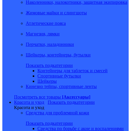
Наколенники, налокотники, защитная экипировка
Жимовые майки и слингшоты
Атлетические пояса
Магнезия, лямки
Перчатки, наладонники
Шейкеры, контейнеры, бутылки
Показать подкатегории
Контейнеры для таблеток и смесей
Спортивные бутылки
Шейкеры
Кинезио тейпы, спортивные ленты
Посмотреть все товары
[Аксессуары]
Красота и уход
Показать подкатегории
Красота и уход
Средства для проблемной кожи
Показать подкатегории
Средства по борьбе с акне и воспалениями