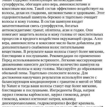
суперфрукты, обогащен алоэ вера, аминокислотами и
кокосовым маслом. Такой состав эффективно воздействует на
волосы, делая их гладкими, шелковистыми и здоровыми. Этот
оздоровительный шампунь бережно и тщательно очищает
волосы и кожу головы. В состав шампуня входит
запатентованная смесь суперфруктов, богатых
антиоксидантами: гранат, облепиха, асаи и годжи. Они
помогают защитить волосы и кожу головы от окислительных
процессов и вредного воздействия окружающей среды. Алоэ
вера, аминокислоты и кокосовое масло были добавлены для
дополнительного снабжения волос питательными
веществами. В результате ваши волосы станут более мягкими,
блестящими и послушными. Рекомендации по применению
Перед использованием встряхните. Легкими массирующими
движениями нанесите достаточное количество шампуня на
влажные волосы и кожу головы. Массируйте до образования
обильной пены. Тщательно сполосните волосы. Для
достижения наилучших результатов используйте вместе с
балансирующим кондиционером с гранатом и мятой от Mild
by Nature и тогда ваши волосы станут еще более мягкими,
блестящими и послушными. Ингредиенты Вода, натрия
лаурил глюкозы карбоксилат, лаурил глюкозид, децил
глюкозид, кокоил изетионат натрия, кокамид
диизопропаноламин, гидроксипропил фосфат крахмала,