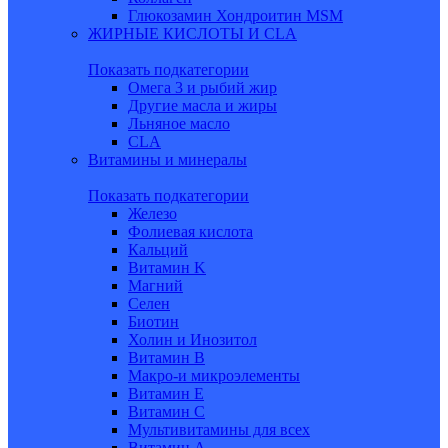
Глюкозамин Хондроитин MSM
ЖИРНЫЕ КИСЛОТЫ И CLA
Показать подкатегории
Омега 3 и рыбий жир
Другие масла и жиры
Льняное масло
CLA
Витамины и минералы
Показать подкатегории
Железо
Фолиевая кислота
Кальций
Витамин K
Магний
Селен
Биотин
Холин и Инозитол
Витамин B
Макро-и микроэлементы
Витамин Е
Витамин С
Мультивитамины для всех
Витамин A