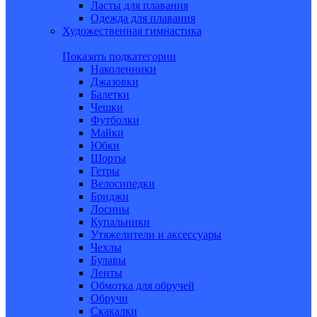
Ласты для плавания
Одежда для плавания
Художественная гимнастика
Показать подкатегории
Наколенники
Джазовки
Балетки
Чешки
Футболки
Майки
Юбки
Шорты
Гетры
Велосипедки
Бриджи
Лосины
Купальники
Утяжелители и аксессуары
Чехлы
Булавы
Ленты
Обмотка для обручей
Обручи
Скакалки