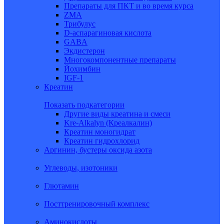
Препараты для ПКТ и во время курса
ZMA
Трибулус
D-аспарагиновая кислота
GABA
Экдистерон
Многокомпонентные препараты
Йохимбин
IGF-1
Креатин
Показать подкатегории
Другие виды креатина и смеси
Kre-Alkalyn (Креалкалин)
Креатин моногидрат
Креатин гидрохлорид
Аргинин, бустеры оксида азота
Углеводы, изотоники
Глютамин
Посттренировочный комплекс
Аминокислоты