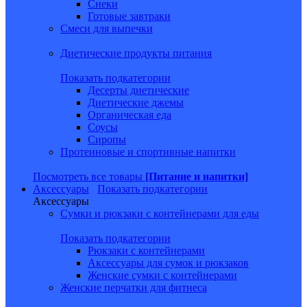
Снеки
Готовые завтраки
Смеси для выпечки
Диетические продукты питания
Показать подкатегории
Десерты диетические
Диетические джемы
Органическая еда
Соусы
Сиропы
Протеиновые и спортивные напитки
Посмотреть все товары
[Питание и напитки]
Аксессуары
Показать подкатегории
Аксессуары
Сумки и рюкзаки с контейнерами для еды
Показать подкатегории
Рюкзаки с контейнерами
Аксессуары для сумок и рюкзаков
Женские сумки с контейнерами
Женские перчатки для фитнеса