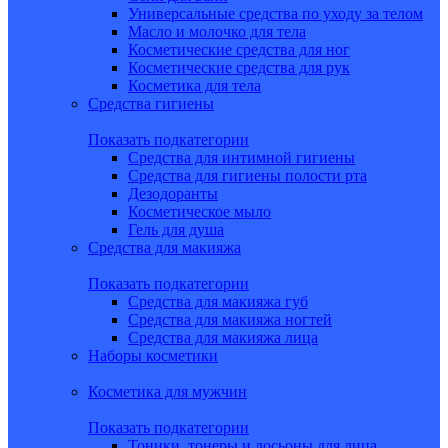
Универсальные средства по уходу за телом
Масло и молочко для тела
Косметические средства для ног
Косметические средства для рук
Косметика для тела
Средства гигиены
Показать подкатегории
Средства для интимной гигиены
Средства для гигиены полости рта
Дезодоранты
Косметическое мыло
Гель для душа
Средства для макияжа
Показать подкатегории
Средства для макияжа губ
Средства для макияжа ногтей
Средства для макияжа лица
Наборы косметики
Косметика для мужчин
Показать подкатегории
Тоники, тонеры и лосьоны для лица