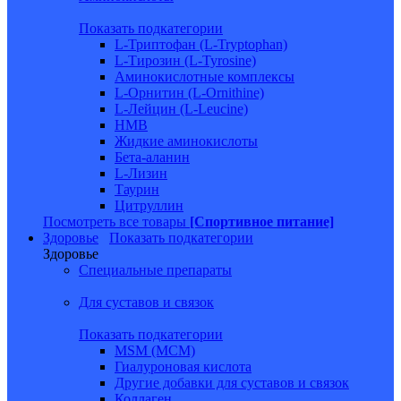
Показать подкатегории
L-Триптофан (L-Tryptophan)
L-Тирозин (L-Tyrosine)
Аминокислотные комплексы
L-Орнитин (L-Ornithine)
L-Лейцин (L-Leucine)
HMB
Жидкие аминокислоты
Бета-аланин
L-Лизин
Таурин
Цитруллин
Посмотреть все товары
[Спортивное питание]
Здоровье
Показать подкатегории
Здоровье
Специальные препараты
Для суставов и связок
Показать подкатегории
MSM (МСМ)
Гиалуроновая кислота
Другие добавки для суставов и связок
Коллаген