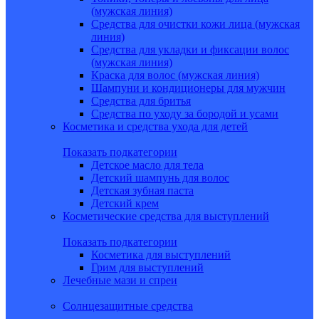
(мужская линия)
Средства для очистки кожи лица (мужская
линия)
Средства для укладки и фиксации волос
(мужская линия)
Краска для волос (мужская линия)
Шампуни и кондиционеры для мужчин
Средства для бритья
Средства по уходу за бородой и усами
Косметика и средства ухода для детей
Показать подкатегории
Детское масло для тела
Детский шампунь для волос
Детская зубная паста
Детский крем
Косметические средства для выступлений
Показать подкатегории
Косметика для выступлений
Грим для выступлений
Лечебные мази и спреи
Солнцезащитные средства