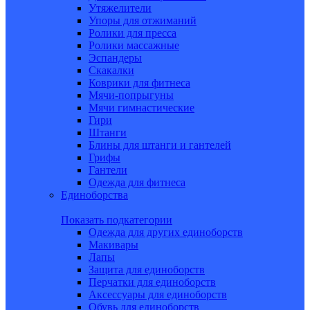
Утяжелители
Упоры для отжиманий
Ролики для пресса
Ролики массажные
Эспандеры
Скакалки
Коврики для фитнеса
Мячи-попрыгуны
Мячи гимнастические
Гири
Штанги
Блины для штанги и гантелей
Грифы
Гантели
Одежда для фитнеса
Единоборства
Показать подкатегории
Одежда для других единоборств
Макивары
Лапы
Защита для единоборств
Перчатки для единоборств
Аксессуары для единоборств
Обувь для единоборств