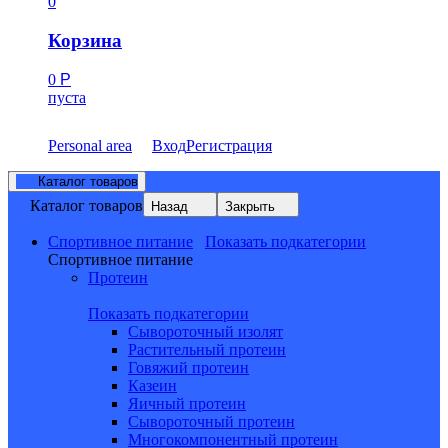
0
Корзина
0
Р
пуста
Personal area
Вход
Регистрация
Каталог товаров
Каталог товаров
Назад
Закрыть
Спортивное питание
Показать подкатегории
Спортивное питание
Протеин
Показать подкатегории
Сывороточный изолят
Растительный протеин
Говяжий протеин
Казеин
Яичный протеин
Сывороточный протеин
Многокомпонентный протеин