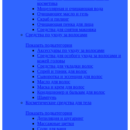
косметика
Мицеллярная и очищающая вода
Очищающее масло и гель
Скраб и пилинг
Очищающая пенка для лица
Средства для снятия макияжа
Средства по уходу за волосами
Показать подкатегории
Аксессуары по уходу за волосами
Средства для особого ухода за волосами и
кожей головы
Средства для укладки волос
Спрей и тоник для волос
Сыворотка и эссенция для волос
Масло для волос
Маска и крем для волос
Кондиционер и бальзам для волос
Шампунь
Косметические средства для тела
Показать подкатегории
Депиляция и шугаринг
Массажные щетки
Соли для ванн