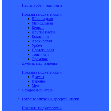
Паста, урбеч, топпинги
Показать подкатегории
Шоколадная
Миндальная
Кешью
Другие пасты
Кокосовая
Арахисовая
Урбеч
Протеиновая
Топпинги
Ореховая
Джемы, мед, варенье
Показать подкатегории
Джемы
Варенье
Мед
Сахарозаменители
Готовые завтраки, десерты, снеки
Показать подкатегории