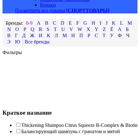
Коньки
Посмотреть все товары
[СПОРТТОВАРЫ]
0-9
A
B
C
D
E
F
G
H
I
J
K
L
M
N
O
P
Q
R
S
T
U
V
W
X
Y
Z
Ё
А
Б
В
Г
Д
Ж
И
К
Л
М
Н
П
Р
С
Т
У
Ф
Ч
Э
Ю
Фильтры
Краткое название
Thickening Shampoo Citrus Squeeze B-Complex & Biotin
Балансирующий шампунь с гранатом и мятой