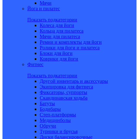
Мячи
Йога и пилатес
Показать подкатегории
Колеса для йоги
Кольца для пилатеса
Мячи для пилатеса
Ремни и комплекты для йоги
Ролики для йоги и пилатеса
Блоки для йоги
Коврики для йоги
Фитнес
Показать подкатегории
Другой инвентарь и аксессуары
Экипировка для фитнеса
Фиксаторы, суппорты
Скандинавская ходьба
Батуты
Бодибары
Степ-платформы
Медицинболы
Обручи
Турники и брусья
Диски балансировочные