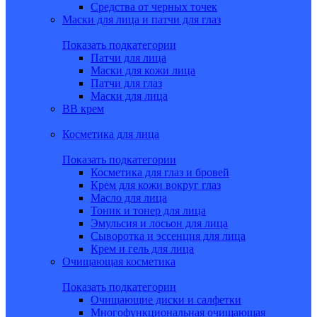
Средства от черных точек
Маски для лица и патчи для глаз
Показать подкатегории
Патчи для лица
Маски для кожи лица
Патчи для глаз
Маски для лица
BB крем
Косметика для лица
Показать подкатегории
Косметика для глаз и бровей
Крем для кожи вокруг глаз
Масло для лица
Тоник и тонер для лица
Эмульсия и лосьон для лица
Сыворотка и эссенция для лица
Крем и гель для лица
Очищающая косметика
Показать подкатегории
Очищающие диски и салфетки
Многофункциональная очищающая