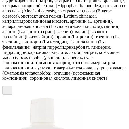
лаурилсаркозинат натрия, экстракт граната (Punica granatum)*,
экстракт плодов облепихи (Hippophae rhamnoides), сок листьев
алоэ вера (Aloe barbadensis), экстракт ягод асаи (Euterpe
oleracea), экстракт ягод годжи (Lycium chinense),
каприлгидроксаминовая кислота, аргинин (L-аргинин),
аспарагиновая кислота (L-аспарагиновая кислота), глицин,
аланин (L-аланин), серин (L-серин), валин (L-валин),
изолейцин (L-изолейцин), пролин (L-пролин), треонин (L-
треонин), гистидин (L-гистидин), фенилаланин (L-
фенилаланин), натрия пирролидонкарбонат, глицерин,
пирролидон-карбоновая кислота, лактат натрия, кокосовое
масло (Cocos nucifera), каприлилгликоль, гуар
гидроксипропилтримония хлорид, кроссполимер натрия
гидроксипропилсульфонат лаурил-глюкозида, гуаровая камедь
(Cyamopsis tetragonoloba), отдушка (парфюмерная
композиция), сорбиновая кислота, лимонная кислота.