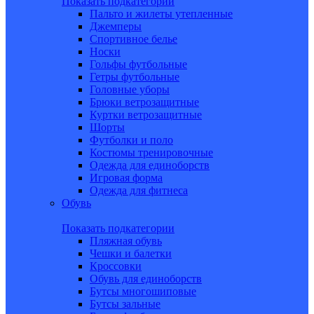
Показать подкатегории
Пальто и жилеты утепленные
Джемперы
Спортивное белье
Носки
Гольфы футбольные
Гетры футбольные
Головные уборы
Брюки ветрозащитные
Куртки ветрозащитные
Шорты
Футболки и поло
Костюмы тренировочные
Одежда для единоборств
Игровая форма
Одежда для фитнеса
Обувь
Показать подкатегории
Пляжная обувь
Чешки и балетки
Кроссовки
Обувь для единоборств
Бутсы многошиповые
Бутсы зальные