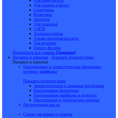
Для иммунитета
Для памяти и мозга
Спирулина
Куркумин
Лецитин
Для здоровья
5-HTP
Антиоксиданты
Альфа-липоевая кислота
Для мужчин
Гинкго Билоба
Посмотреть все товары
[Здоровье]
Питание и напитки
Показать подкатегории
Питание и напитки
Протеиновые и энергетические батончики,
печенье, маффины
Показать подкатегории
Энергетические и злаковые батончики
Протеиновые батончики
Протеиновые маффины и пудинги
Протеиновое и диетическое печенье
Растительные масла
Спреи для жарки и салатов