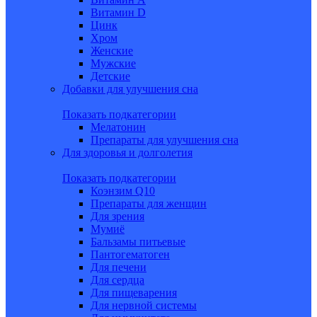
Витамин D
Цинк
Хром
Женские
Мужские
Детские
Добавки для улучшения сна
Показать подкатегории
Мелатонин
Препараты для улучшения сна
Для здоровья и долголетия
Показать подкатегории
Коэнзим Q10
Препараты для женщин
Для зрения
Мумиё
Бальзамы питьевые
Пантогематоген
Для печени
Для сердца
Для пищеварения
Для нервной системы