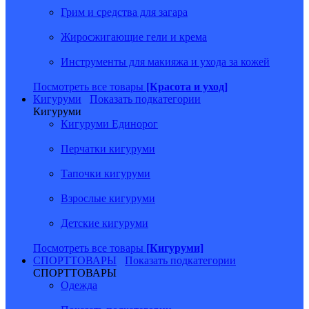
Грим и средства для загара
Жиросжигающие гели и крема
Инструменты для макияжа и ухода за кожей
Посмотреть все товары
[Красота и уход]
Кигуруми
Показать подкатегории
Кигуруми
Кигуруми Единорог
Перчатки кигуруми
Тапочки кигуруми
Взрослые кигуруми
Детские кигуруми
Посмотреть все товары
[Кигуруми]
СПОРТТОВАРЫ
Показать подкатегории
СПОРТТОВАРЫ
Одежда