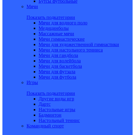
Бутсы футбольные
Мячи
Показать подкатегории
Мячи для водного поло
Медицинболы
Массажные мячи
Мячи гимнастические
Мячи для художественной гимнастики
Мячи для настольного тенниса
Мячи для гандбола
Мячи для волейбола
Мячи для баскетбола
Мячи для футзала
Мячи для футбола
Игры
Показать подкатегории
Другие виды игр
Дартс
Настольные игры
Бадминтон
Настольный теннис
Командный спорт