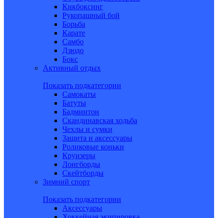
Кикбоксинг
Рукопашный бой
Борьба
Карате
Самбо
Дзюдо
Бокс
Активный отдых
Показать подкатегории
Самокаты
Батуты
Бадминтон
Скандинавская ходьба
Чехлы и сумки
Защита и аксессуары
Роликовые коньки
Круизеры
Лонгборды
Скейтборды
Зимний спорт
Показать подкатегории
Аксессуары
Хоккейная экипировка