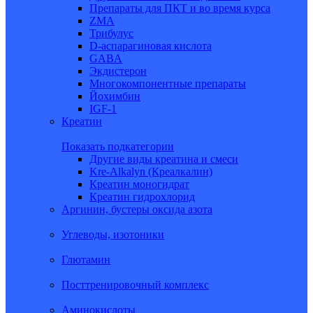
Препараты для ПКТ и во время курса
ZMA
Трибулус
D-аспарагиновая кислота
GABA
Экдистерон
Многокомпонентные препараты
Йохимбин
IGF-1
Креатин
Показать подкатегории
Другие виды креатина и смеси
Kre-Alkalyn (Креалкалин)
Креатин моногидрат
Креатин гидрохлорид
Аргинин, бустеры оксида азота
Углеводы, изотоники
Глютамин
Посттренировочный комплекс
Аминокислоты