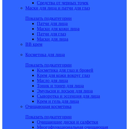
Средства от черных точек
Маски для лица и патчи для глаз
Показать подкатегории
Патчи для лица
Маски для кожи лица
Патчи для глаз
Маски для лица
BB крем
Косметика для лица
Показать подкатегории
Косметика для глаз и бровей
Крем для кожи вокруг глаз
Масло для лица
Тоник и тонер для лица
Эмульсия и лосьон для лица
Сыворотка и эссенция для лица
Крем и гель для лица
Очищающая косметика
Показать подкатегории
Очищающие диски и салфетки
Многофункциональная очищающая