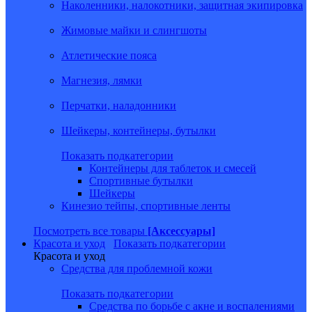
Наколенники, налокотники, защитная экипировка
Жимовые майки и слингшоты
Атлетические пояса
Магнезия, лямки
Перчатки, наладонники
Шейкеры, контейнеры, бутылки
Показать подкатегории
Контейнеры для таблеток и смесей
Спортивные бутылки
Шейкеры
Кинезио тейпы, спортивные ленты
Посмотреть все товары
[Аксессуары]
Красота и уход
Показать подкатегории
Красота и уход
Средства для проблемной кожи
Показать подкатегории
Средства по борьбе с акне и воспалениями