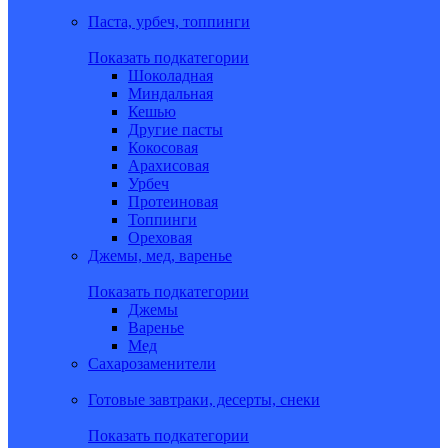
Паста, урбеч, топпинги
Показать подкатегории
Шоколадная
Миндальная
Кешью
Другие пасты
Кокосовая
Арахисовая
Урбеч
Протеиновая
Топпинги
Ореховая
Джемы, мед, варенье
Показать подкатегории
Джемы
Варенье
Мед
Сахарозаменители
Готовые завтраки, десерты, снеки
Показать подкатегории