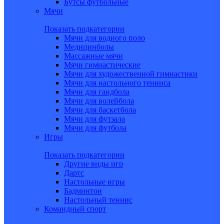
Бутсы футбольные
Мячи
Показать подкатегории
Мячи для водного поло
Медицинболы
Массажные мячи
Мячи гимнастические
Мячи для художественной гимнастики
Мячи для настольного тенниса
Мячи для гандбола
Мячи для волейбола
Мячи для баскетбола
Мячи для футзала
Мячи для футбола
Игры
Показать подкатегории
Другие виды игр
Дартс
Настольные игры
Бадминтон
Настольный теннис
Командный спорт