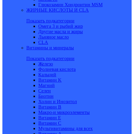
Глюкозамин Хондроитин MSM
ЖИРНЫЕ КИСЛОТЫ И CLA
Показать подкатегории
Омега 3 и рыбий жир
Другие масла и жиры
Льняное масло
CLA
Витамины и минералы
Показать подкатегории
Железо
Фолиевая кислота
Кальций
Витамин K
Магний
Селен
Биотин
Холин и Инозитол
Витамин B
Макро-и микроэлементы
Витамин Е
Витамин С
Мультивитамины для всех
Витамин A