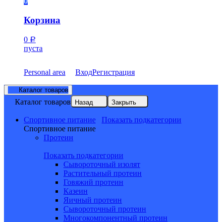
0
Корзина
0
Р
пуста
Personal area
Вход
Регистрация
Каталог товаров
Каталог товаров
Назад
Закрыть
Спортивное питание
Показать подкатегории
Спортивное питание
Протеин
Показать подкатегории
Сывороточный изолят
Растительный протеин
Говяжий протеин
Казеин
Яичный протеин
Сывороточный протеин
Многокомпонентный протеин