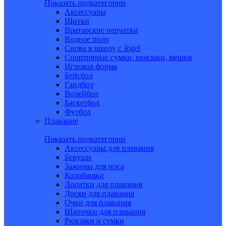
Показать подкатегории
Аксессуары
Щитки
Вратарские перчатки
Водное поло
Снова в школу c Jögel
Спортивные сумки, рюкзаки, мешки
Игровая форма
Бейсбол
Гандбол
Волейбол
Баскетбол
Футбол
Плавание
Показать подкатегории
Аксессуары для плавания
Беруши
Зажимы для носа
Колобашки
Лопатки для плавания
Доски для плавания
Очки для плавания
Шапочки для плавания
Рюкзаки и сумки