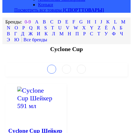
Коньки
Посмотреть все товары
[СПОРТТОВАРЫ]
0-9
A
B
C
D
E
F
G
H
I
J
K
L
M
N
O
P
Q
R
S
T
U
V
W
X
Y
Z
Ё
А
Б
В
Г
Д
Ж
И
К
Л
М
Н
П
Р
С
Т
У
Ф
Ч
Э
Ю
Cyclone Cup
Cyclone Cup Шейкер