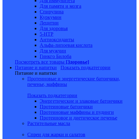
Для иммунитета
Для памяти и мозга
Спирулина
Куркумин
Лецитин
Для здоровья
5-HTP
Антиоксиданты
Альфа-липоевая кислота
Для мужчин
Гинкго Билоба
Посмотреть все товары
[Здоровье]
Питание и напитки
Показать подкатегории
Питание и напитки
Протеиновые и энергетические батончики,
печенье, маффины
Показать подкатегории
Энергетические и злаковые батончики
Протеиновые батончики
Протеиновые маффины и пудинги
Протеиновое и диетическое печенье
Растительные масла
Спреи для жарки и салатов