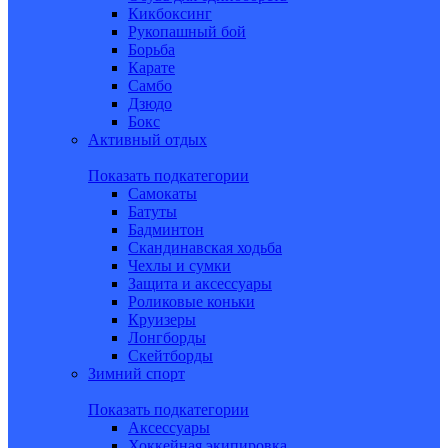
Кикбоксинг
Рукопашный бой
Борьба
Карате
Самбо
Дзюдо
Бокс
Активный отдых
Показать подкатегории
Самокаты
Батуты
Бадминтон
Скандинавская ходьба
Чехлы и сумки
Защита и аксессуары
Роликовые коньки
Круизеры
Лонгборды
Скейтборды
Зимний спорт
Показать подкатегории
Аксессуары
Хоккейная экипировка