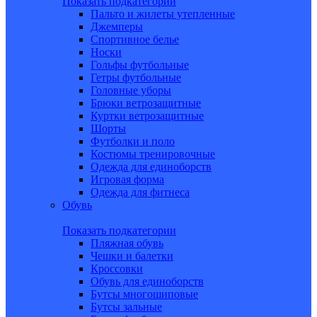
Показать подкатегории
Пальто и жилеты утепленные
Джемперы
Спортивное белье
Носки
Гольфы футбольные
Гетры футбольные
Головные уборы
Брюки ветрозащитные
Куртки ветрозащитные
Шорты
Футболки и поло
Костюмы тренировочные
Одежда для единоборств
Игровая форма
Одежда для фитнеса
Обувь
Показать подкатегории
Пляжная обувь
Чешки и балетки
Кроссовки
Обувь для единоборств
Бутсы многошиповые
Бутсы зальные