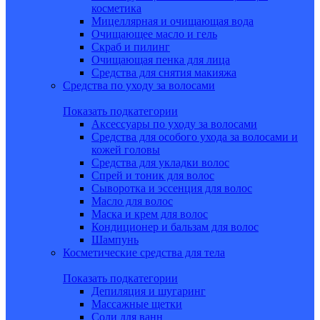
косметика
Мицеллярная и очищающая вода
Очищающее масло и гель
Скраб и пилинг
Очищающая пенка для лица
Средства для снятия макияжа
Средства по уходу за волосами
Показать подкатегории
Аксессуары по уходу за волосами
Средства для особого ухода за волосами и
кожей головы
Средства для укладки волос
Спрей и тоник для волос
Сыворотка и эссенция для волос
Масло для волос
Маска и крем для волос
Кондиционер и бальзам для волос
Шампунь
Косметические средства для тела
Показать подкатегории
Депиляция и шугаринг
Массажные щетки
Соли для ванн