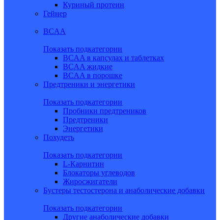
Куриный протеин
Гейнер
BCAA
Показать подкатегории
BCAA в капсулах и таблетках
BCAA жидкие
BCAA в порошке
Предтреники и энергетики
Показать подкатегории
Пробники предтреников
Предтреники
Энергетики
Похудеть
Показать подкатегории
L-Карнитин
Блокаторы углеводов
Жиросжигатели
Бустеры тестостерона и анаболические добавки
Показать подкатегории
Другие анаболические добавки