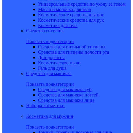
Универсальные средства по уходу за телом
Масло и молочко для тела
Косметические средства для ног
Косметические средства для рук
Косметика для тела
Средства гигиены
Показать подкатегории
Средства для интимной гигиены
Средства для гигиены полости рта
Дезодоранты
Косметическое мыло
Гель для душа
Средства для макияжа
Показать подкатегории
Средства для макияжа губ
Средства для макияжа ногтей
Средства для макияжа лица
Наборы косметики
Косметика для мужчин
Показать подкатегории
Тоники, тонеры и лосьоны для лица