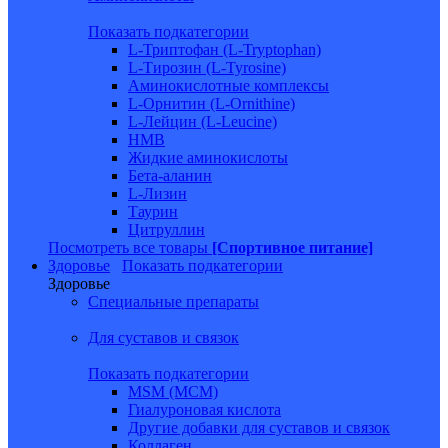
Показать подкатегории
L-Триптофан (L-Tryptophan)
L-Тирозин (L-Tyrosine)
Аминокислотные комплексы
L-Орнитин (L-Ornithine)
L-Лейцин (L-Leucine)
HMB
Жидкие аминокислоты
Бета-аланин
L-Лизин
Таурин
Цитруллин
Посмотреть все товары
[Спортивное питание]
Здоровье
Показать подкатегории
Здоровье
Специальные препараты
Для суставов и связок
Показать подкатегории
MSM (МСМ)
Гиалуроновая кислота
Другие добавки для суставов и связок
Коллаген