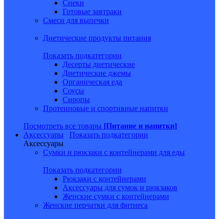
Снеки
Готовые завтраки
Смеси для выпечки
Диетические продукты питания
Показать подкатегории
Десерты диетические
Диетические джемы
Органическая еда
Соусы
Сиропы
Протеиновые и спортивные напитки
Посмотреть все товары
[Питание и напитки]
Аксессуары
Показать подкатегории
Аксессуары
Сумки и рюкзаки с контейнерами для еды
Показать подкатегории
Рюкзаки с контейнерами
Аксессуары для сумок и рюкзаков
Женские сумки с контейнерами
Женские перчатки для фитнеса