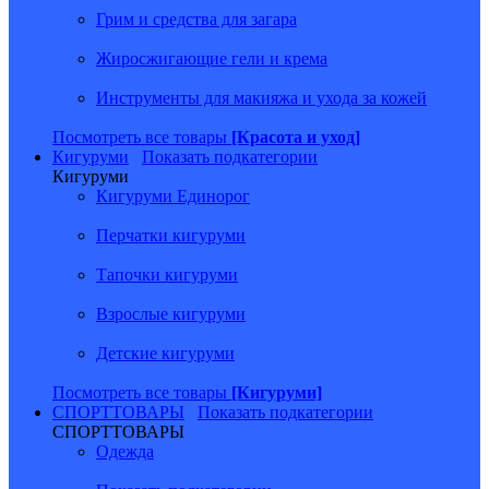
Грим и средства для загара
Жиросжигающие гели и крема
Инструменты для макияжа и ухода за кожей
Посмотреть все товары
[Красота и уход]
Кигуруми
Показать подкатегории
Кигуруми
Кигуруми Единорог
Перчатки кигуруми
Тапочки кигуруми
Взрослые кигуруми
Детские кигуруми
Посмотреть все товары
[Кигуруми]
СПОРТТОВАРЫ
Показать подкатегории
СПОРТТОВАРЫ
Одежда