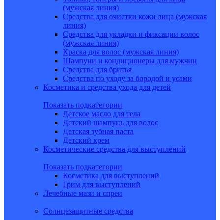
(мужская линия)
Средства для очистки кожи лица (мужская
линия)
Средства для укладки и фиксации волос
(мужская линия)
Краска для волос (мужская линия)
Шампуни и кондиционеры для мужчин
Средства для бритья
Средства по уходу за бородой и усами
Косметика и средства ухода для детей
Показать подкатегории
Детское масло для тела
Детский шампунь для волос
Детская зубная паста
Детский крем
Косметические средства для выступлений
Показать подкатегории
Косметика для выступлений
Грим для выступлений
Лечебные мази и спреи
Солнцезащитные средства