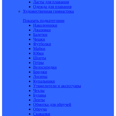
Ласты для плавания
Одежда для плавания
Художественная гимнастика
Показать подкатегории
Наколенники
Джазовки
Балетки
Чешки
Футболки
Майки
Юбки
Шорты
Гетры
Велосипедки
Бриджи
Лосины
Купальники
Утяжелители и аксессуары
Чехлы
Булавы
Ленты
Обмотка для обручей
Обручи
Скакалки