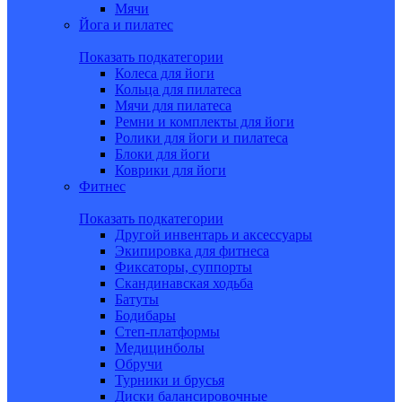
Мячи
Йога и пилатес
Показать подкатегории
Колеса для йоги
Кольца для пилатеса
Мячи для пилатеса
Ремни и комплекты для йоги
Ролики для йоги и пилатеса
Блоки для йоги
Коврики для йоги
Фитнес
Показать подкатегории
Другой инвентарь и аксессуары
Экипировка для фитнеса
Фиксаторы, суппорты
Скандинавская ходьба
Батуты
Бодибары
Степ-платформы
Медицинболы
Обручи
Турники и брусья
Диски балансировочные