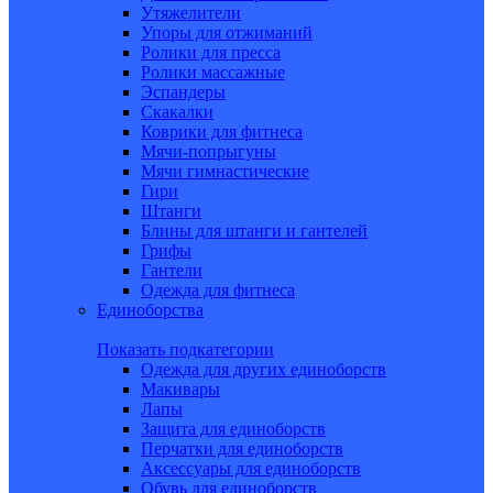
Утяжелители
Упоры для отжиманий
Ролики для пресса
Ролики массажные
Эспандеры
Скакалки
Коврики для фитнеса
Мячи-попрыгуны
Мячи гимнастические
Гири
Штанги
Блины для штанги и гантелей
Грифы
Гантели
Одежда для фитнеса
Единоборства
Показать подкатегории
Одежда для других единоборств
Макивары
Лапы
Защита для единоборств
Перчатки для единоборств
Аксессуары для единоборств
Обувь для единоборств