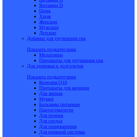
Витамин D
Цинк
Хром
Женские
Мужские
Детские
Добавки для улучшения сна
Показать подкатегории
Мелатонин
Препараты для улучшения сна
Для здоровья и долголетия
Показать подкатегории
Коэнзим Q10
Препараты для женщин
Для зрения
Мумиё
Бальзамы питьевые
Пантогематоген
Для печени
Для сердца
Для пищеварения
Для нервной системы