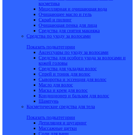
косметика
Мицеллярная и очищающая вода
Очищающее масло и гель
Скраб и пилинг
Очищающая пенка для лица
Средства для снятия макияжа
Средства по уходу за волосами
Показать подкатегории
Аксессуары по уходу за волосами
Средства для особого ухода за волосами и
кожей головы
Средства для укладки волос
Спрей и тоник для волос
Сыворотка и эссенция для волос
Масло для волос
Маска и крем для волос
Кондиционер и бальзам для волос
Шампунь
Косметические средства для тела
Показать подкатегории
Депиляция и шугаринг
Массажные щетки
Соли для ванн