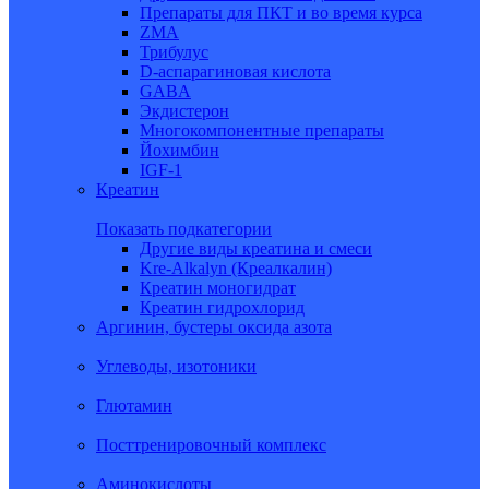
Препараты для ПКТ и во время курса
ZMA
Трибулус
D-аспарагиновая кислота
GABA
Экдистерон
Многокомпонентные препараты
Йохимбин
IGF-1
Креатин
Показать подкатегории
Другие виды креатина и смеси
Kre-Alkalyn (Креалкалин)
Креатин моногидрат
Креатин гидрохлорид
Аргинин, бустеры оксида азота
Углеводы, изотоники
Глютамин
Посттренировочный комплекс
Аминокислоты