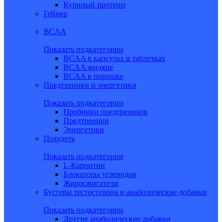
Куриный протеин
Гейнер
BCAA
Показать подкатегории
BCAA в капсулах и таблетках
BCAA жидкие
BCAA в порошке
Предтреники и энергетики
Показать подкатегории
Пробники предтреников
Предтреники
Энергетики
Похудеть
Показать подкатегории
L-Карнитин
Блокаторы углеводов
Жиросжигатели
Бустеры тестостерона и анаболические добавки
Показать подкатегории
Другие анаболические добавки