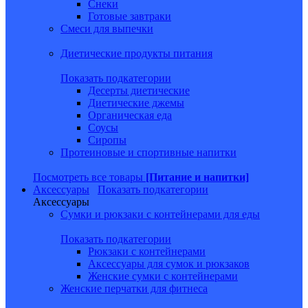
Снеки
Готовые завтраки
Смеси для выпечки
Диетические продукты питания
Показать подкатегории
Десерты диетические
Диетические джемы
Органическая еда
Соусы
Сиропы
Протеиновые и спортивные напитки
Посмотреть все товары
[Питание и напитки]
Аксессуары
Показать подкатегории
Аксессуары
Сумки и рюкзаки с контейнерами для еды
Показать подкатегории
Рюкзаки с контейнерами
Аксессуары для сумок и рюкзаков
Женские сумки с контейнерами
Женские перчатки для фитнеса