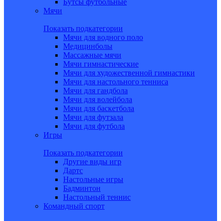
Бутсы футбольные
Мячи
Показать подкатегории
Мячи для водного поло
Медицинболы
Массажные мячи
Мячи гимнастические
Мячи для художественной гимнастики
Мячи для настольного тенниса
Мячи для гандбола
Мячи для волейбола
Мячи для баскетбола
Мячи для футзала
Мячи для футбола
Игры
Показать подкатегории
Другие виды игр
Дартс
Настольные игры
Бадминтон
Настольный теннис
Командный спорт