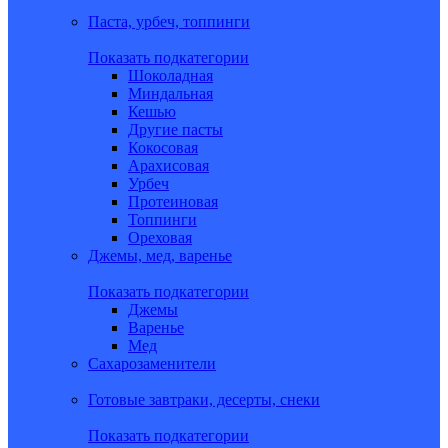
Паста, урбеч, топпинги
Показать подкатегории
Шоколадная
Миндальная
Кешью
Другие пасты
Кокосовая
Арахисовая
Урбеч
Протеиновая
Топпинги
Ореховая
Джемы, мед, варенье
Показать подкатегории
Джемы
Варенье
Мед
Сахарозаменители
Готовые завтраки, десерты, снеки
Показать подкатегории