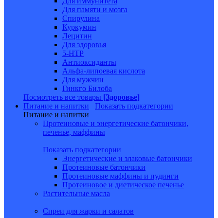
Для иммунитета
Для памяти и мозга
Спирулина
Куркумин
Лецитин
Для здоровья
5-HTP
Антиоксиданты
Альфа-липоевая кислота
Для мужчин
Гинкго Билоба
Посмотреть все товары
[Здоровье]
Питание и напитки
Показать подкатегории
Питание и напитки
Протеиновые и энергетические батончики,
печенье, маффины
Показать подкатегории
Энергетические и злаковые батончики
Протеиновые батончики
Протеиновые маффины и пудинги
Протеиновое и диетическое печенье
Растительные масла
Спреи для жарки и салатов