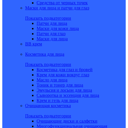
Средства от черных точек
Маски для лица и патчи для глаз
Показать подкатегории
Патчи для лица
Маски для кожи лица
Патчи для глаз
Маски для лица
BB крем
Косметика для лица
Показать подкатегории
Косметика для глаз и бровей
Крем для кожи вокруг глаз
Масло для лица
Тоник и тонер для лица
Эмульсия и лосьон для лица
Сыворотка и эссенция для лица
Крем и гель для лица
Очищающая косметика
Показать подкатегории
Очищающие диски и салфетки
Многофункциональная очищающая