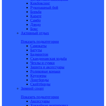
Кикбоксинг
Рукопашный бой
Борьба
Карате
Самбо
Дзюдо
Бокс
Активный отдых
Показать подкатегории
Самокаты
Батуты
Бадминтон
Скандинавская ходьба
Чехлы и сумки
Защита и аксессуары
Роликовые коньки
Круизеры
Лонгборды
Скейтборды
Зимний спорт
Показать подкатегории
Аксессуары
Хоккейная экипировка