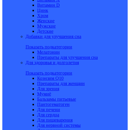
Витамин D
Цинк
Хром
Женские
Мужские
Детские
Добавки для улучшения сна
Показать подкатегории
Мелатонин
Препараты для улучшения сна
Для здоровья и долголетия
Показать подкатегории
Коэнзим Q10
Препараты для женщин
Для зрения
Мумиё
Бальзамы питьевые
Пантогематоген
Для печени
Для сердца
Для пищеварения
Для нервной системы