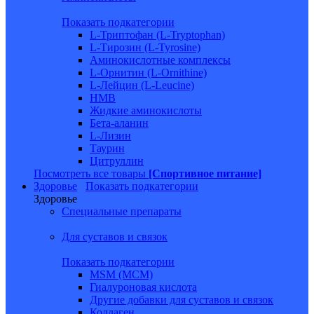
Показать подкатегории
L-Триптофан (L-Tryptophan)
L-Тирозин (L-Tyrosine)
Аминокислотные комплексы
L-Орнитин (L-Ornithine)
L-Лейцин (L-Leucine)
HMB
Жидкие аминокислоты
Бета-аланин
L-Лизин
Таурин
Цитруллин
Посмотреть все товары
[Спортивное питание]
Здоровье
Показать подкатегории
Здоровье
Специальные препараты
Для суставов и связок
Показать подкатегории
MSM (МСМ)
Гиалуроновая кислота
Другие добавки для суставов и связок
Коллаген