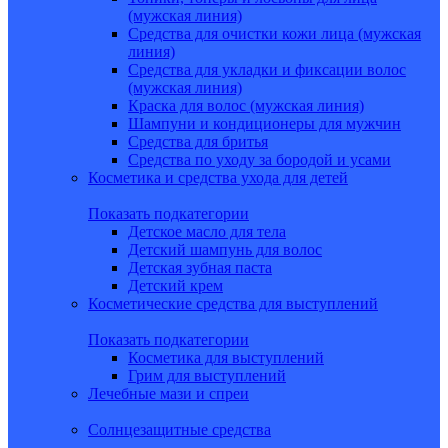
(мужская линия)
Средства для очистки кожи лица (мужская
линия)
Средства для укладки и фиксации волос
(мужская линия)
Краска для волос (мужская линия)
Шампуни и кондиционеры для мужчин
Средства для бритья
Средства по уходу за бородой и усами
Косметика и средства ухода для детей
Показать подкатегории
Детское масло для тела
Детский шампунь для волос
Детская зубная паста
Детский крем
Косметические средства для выступлений
Показать подкатегории
Косметика для выступлений
Грим для выступлений
Лечебные мази и спреи
Солнцезащитные средства