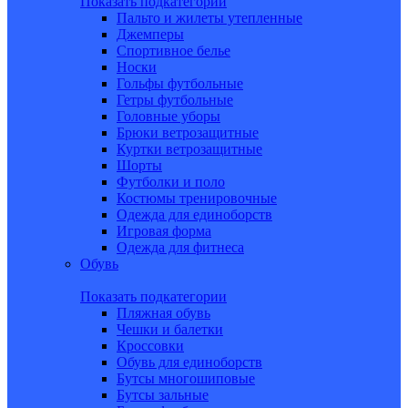
Показать подкатегории
Пальто и жилеты утепленные
Джемперы
Спортивное белье
Носки
Гольфы футбольные
Гетры футбольные
Головные уборы
Брюки ветрозащитные
Куртки ветрозащитные
Шорты
Футболки и поло
Костюмы тренировочные
Одежда для единоборств
Игровая форма
Одежда для фитнеса
Обувь
Показать подкатегории
Пляжная обувь
Чешки и балетки
Кроссовки
Обувь для единоборств
Бутсы многошиповые
Бутсы зальные