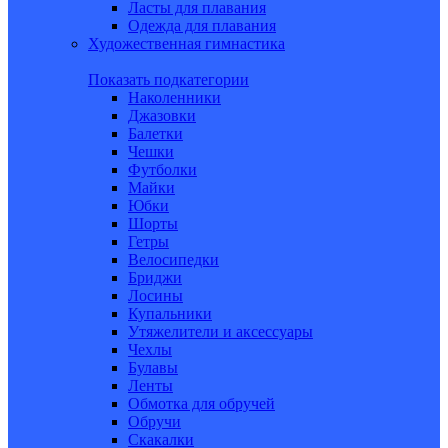
Ласты для плавания
Одежда для плавания
Художественная гимнастика
Показать подкатегории
Наколенники
Джазовки
Балетки
Чешки
Футболки
Майки
Юбки
Шорты
Гетры
Велосипедки
Бриджи
Лосины
Купальники
Утяжелители и аксессуары
Чехлы
Булавы
Ленты
Обмотка для обручей
Обручи
Скакалки