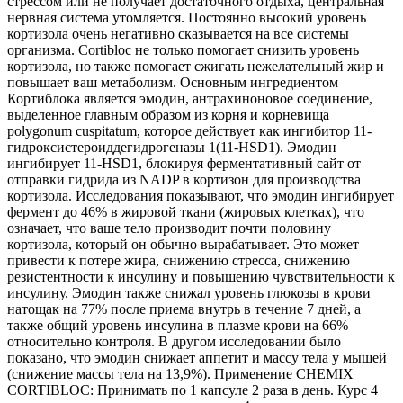
стрессом или не получает достаточного отдыха, центральная
нервная система утомляется. Постоянно высокий уровень
кортизола очень негативно сказывается на все системы
организма. Cortibloc не только помогает снизить уровень
кортизола, но также помогает сжигать нежелательный жир и
повышает ваш метаболизм. Основным ингредиентом
Кортиблока является эмодин, антрахиноновое соединение,
выделенное главным образом из корня и корневища
polygonum cuspitatum, которое действует как ингибитор 11-
гидроксистероиддегидрогеназы 1(11-HSD1). Эмодин
ингибирует 11-HSD1, блокируя ферментативный сайт от
отправки гидрида из NADP в кортизон для производства
кортизола. Исследования показывают, что эмодин ингибирует
фермент до 46% в жировой ткани (жировых клетках), что
означает, что ваше тело производит почти половину
кортизола, который он обычно вырабатывает. Это может
привести к потере жира, снижению стресса, снижению
резистентности к инсулину и повышению чувствительности к
инсулину. Эмодин также снижал уровень глюкозы в крови
натощак на 77% после приема внутрь в течение 7 дней, а
также общий уровень инсулина в плазме крови на 66%
относительно контроля. В другом исследовании было
показано, что эмодин снижает аппетит и массу тела у мышей
(снижение массы тела на 13,9%). Применение CHEMIX
CORTIBLOC: Принимать по 1 капсуле 2 раза в день. Курс 4