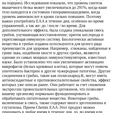
на порцию). Исследования показали, что уровень синтеза
мышечного белка может увеличиваться до 291%, когда ваше
тело находится в состоянии гипераминоацидемии, когда
уровень аминокислот в крови сильно повышен. Поэтому
важно употреблять EAA в течение дня, особенно во время
упражнений, а так же: до / после / во время. Для
дополнительного эффекта, была создана уникальная смесь
грибов, улучшающая восстановление, приток кислорода и
укрепляющая иммунную систему. Биологически активные
вещества в грибах издавна используются для целого ряда
преимуществ для здоровья. Например, -глюканы, найденные в
гриве льва, индейном хвосте и других грибах, являются
одними из самых мощных иммуностимуляторов, известных
науке. Было установлено что они увеличивают активацию
макрофагов (белых кровяных клеток), которые могут помочь
уничтожить бактерии и другие чужеродные патогены. Другие
соединения в грибах, такие как полисахарид-К, могут иметь
антиоксидантные и противовоспалительные свойства, эффект
которых уже описан ранее. Они работают за счет снижения
экспрессии провоспалительных цитокинов, что позволяет
вашему организму нормально функционировать и
обрабатывать питательные вещества. Некоторые грибы,
включенные в смесь, также содержат много эрготионеина и
глутатиона. Прием Chemix EAA Этот продукт можно
принимать в любое время в течение дня, до, во время или