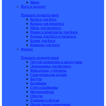
Мячи
Йога и пилатес
Показать подкатегории
Колеса для йоги
Кольца для пилатеса
Мячи для пилатеса
Ремни и комплекты для йоги
Ролики для йоги и пилатеса
Блоки для йоги
Коврики для йоги
Фитнес
Показать подкатегории
Другой инвентарь и аксессуары
Экипировка для фитнеса
Фиксаторы, суппорты
Скандинавская ходьба
Батуты
Бодибары
Степ-платформы
Медицинболы
Обручи
Турники и брусья
Диски балансировочные