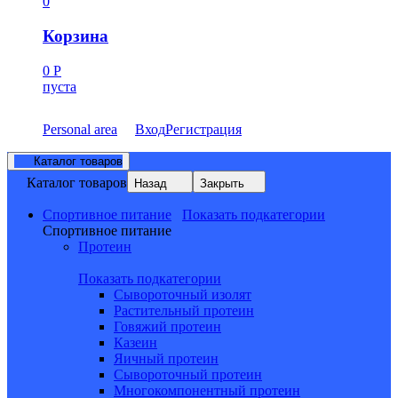
0
Корзина
0
Р
пуста
Personal area
Вход
Регистрация
Каталог товаров
Каталог товаров
Назад
Закрыть
Спортивное питание
Показать подкатегории
Спортивное питание
Протеин
Показать подкатегории
Сывороточный изолят
Растительный протеин
Говяжий протеин
Казеин
Яичный протеин
Сывороточный протеин
Многокомпонентный протеин