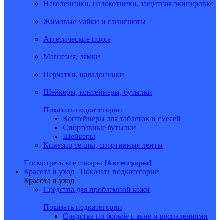
Наколенники, налокотники, защитная экипировка
Жимовые майки и слингшоты
Атлетические пояса
Магнезия, лямки
Перчатки, наладонники
Шейкеры, контейнеры, бутылки
Показать подкатегории
Контейнеры для таблеток и смесей
Спортивные бутылки
Шейкеры
Кинезио тейпы, спортивные ленты
Посмотреть все товары
[Аксессуары]
Красота и уход
Показать подкатегории
Красота и уход
Средства для проблемной кожи
Показать подкатегории
Средства по борьбе с акне и воспалениями