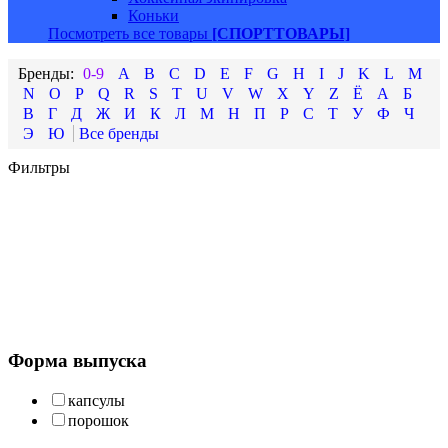
Коньки
Посмотреть все товары
[СПОРТТОВАРЫ]
0-9
A
B
C
D
E
F
G
H
I
J
K
L
M
N
O
P
Q
R
S
T
U
V
W
X
Y
Z
Ё
А
Б
В
Г
Д
Ж
И
К
Л
М
Н
П
Р
С
Т
У
Ф
Ч
Э
Ю
Фильтры
Форма выпуска
капсулы
порошок