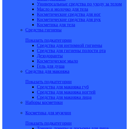
Универсальные средства по уходу за телом
Масло и молочко для тела
Косметические средства для ног
Косметические средства для рук
Косметика для тела
Средства гигиены
Показать подкатегории
Средства для интимной гигиены
Средства для гигиены полости рта
Дезодоранты
Косметическое мыло
Гель для душа
Средства для макияжа
Показать подкатегории
Средства для макияжа губ
Средства для макияжа ногтей
Средства для макияжа лица
Наборы косметики
Косметика для мужчин
Показать подкатегории
Тоники, тонеры и лосьоны для лица