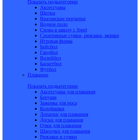
Показать подкатегории
Аксессуары
Щитки
Вратарские перчатки
Водное поло
Снова в школу c Jögel
Спортивные сумки, рюкзаки, мешки
Игровая форма
Бейсбол
Гандбол
Волейбол
Баскетбол
Футбол
Плавание
Показать подкатегории
Аксессуары для плавания
Беруши
Зажимы для носа
Колобашки
Лопатки для плавания
Доски для плавания
Очки для плавания
Шапочки для плавания
Рюкзаки и сумки