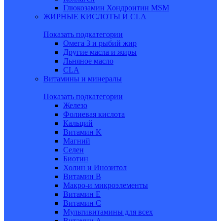
Глюкозамин Хондроитин MSM
ЖИРНЫЕ КИСЛОТЫ И CLA
Показать подкатегории
Омега 3 и рыбий жир
Другие масла и жиры
Льняное масло
CLA
Витамины и минералы
Показать подкатегории
Железо
Фолиевая кислота
Кальций
Витамин K
Магний
Селен
Биотин
Холин и Инозитол
Витамин B
Макро-и микроэлементы
Витамин Е
Витамин С
Мультивитамины для всех
Витамин A