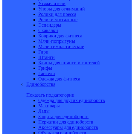
Утяжелители
Упоры для отжиманий
Ролики для пресса
Ролики массажные
Эспандеры
Скакалки
Коврики для фитнеса
Мячи-попрыгуны
Мячи гимнастические
Гири
Штанги
Блины для штанги и гантелей
Грифы
Гантели
Одежда для фитнеса
Единоборства
Показать подкатегории
Одежда для других единоборств
Макивары
Лапы
Защита для единоборств
Перчатки для единоборств
Аксессуары для единоборств
Обувь для единоборств