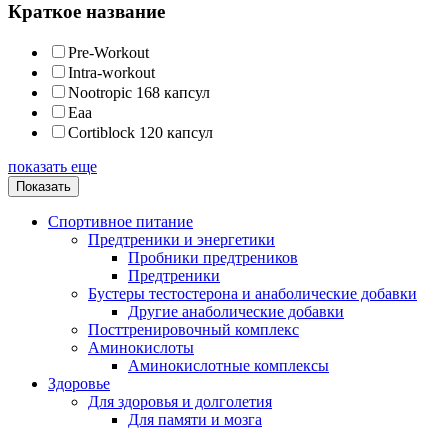
Краткое название
Pre-Workout
Intra-workout
Nootropic 168 капсул
Eaa
Cortiblock 120 капсул
показать еще
Показать
Спортивное питание
Предтреники и энергетики
Пробники предтреников
Предтреники
Бустеры тестостерона и анаболические добавки
Другие анаболические добавки
Посттренировочный комплекс
Аминокислоты
Аминокислотные комплексы
Здоровье
Для здоровья и долголетия
Для памяти и мозга