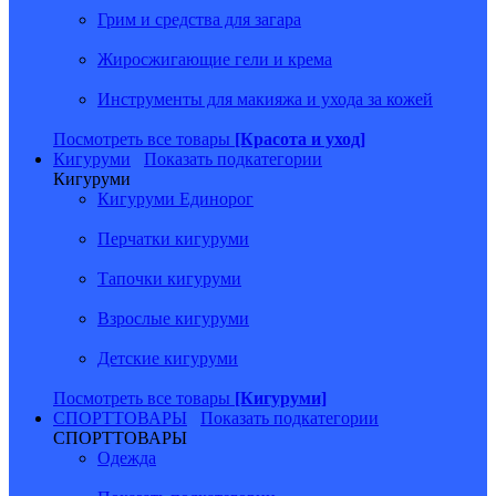
Грим и средства для загара
Жиросжигающие гели и крема
Инструменты для макияжа и ухода за кожей
Посмотреть все товары
[Красота и уход]
Кигуруми
Показать подкатегории
Кигуруми
Кигуруми Единорог
Перчатки кигуруми
Тапочки кигуруми
Взрослые кигуруми
Детские кигуруми
Посмотреть все товары
[Кигуруми]
СПОРТТОВАРЫ
Показать подкатегории
СПОРТТОВАРЫ
Одежда