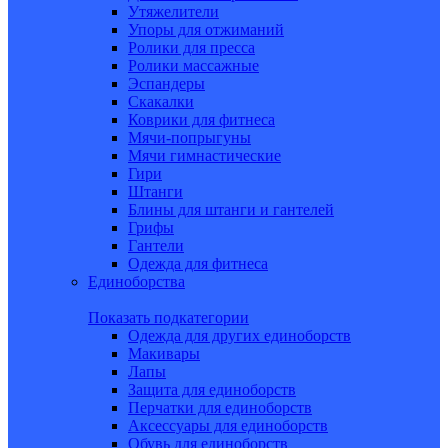
Утяжелители
Упоры для отжиманий
Ролики для пресса
Ролики массажные
Эспандеры
Скакалки
Коврики для фитнеса
Мячи-попрыгуны
Мячи гимнастические
Гири
Штанги
Блины для штанги и гантелей
Грифы
Гантели
Одежда для фитнеса
Единоборства
Показать подкатегории
Одежда для других единоборств
Макивары
Лапы
Защита для единоборств
Перчатки для единоборств
Аксессуары для единоборств
Обувь для единоборств