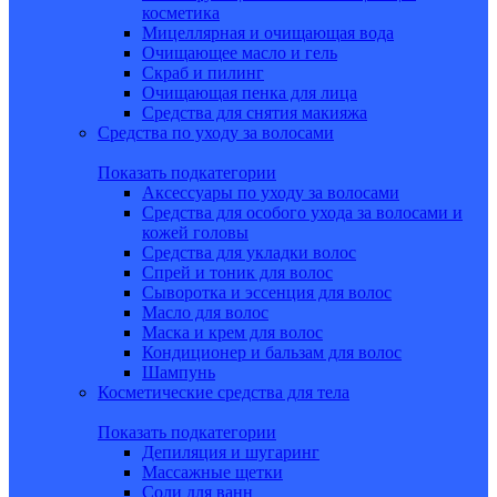
косметика
Мицеллярная и очищающая вода
Очищающее масло и гель
Скраб и пилинг
Очищающая пенка для лица
Средства для снятия макияжа
Средства по уходу за волосами
Показать подкатегории
Аксессуары по уходу за волосами
Средства для особого ухода за волосами и
кожей головы
Средства для укладки волос
Спрей и тоник для волос
Сыворотка и эссенция для волос
Масло для волос
Маска и крем для волос
Кондиционер и бальзам для волос
Шампунь
Косметические средства для тела
Показать подкатегории
Депиляция и шугаринг
Массажные щетки
Соли для ванн