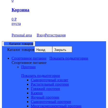
0
Корзина
0
Р
пуста
Personal area
Вход
Регистрация
Каталог товаров
Каталог товаров
Назад
Закрыть
Спортивное питание
Показать подкатегории
Спортивное питание
Протеин
Показать подкатегории
Сывороточный изолят
Растительный протеин
Говяжий протеин
Казеин
Яичный протеин
Сывороточный протеин
Многокомпонентный протеин