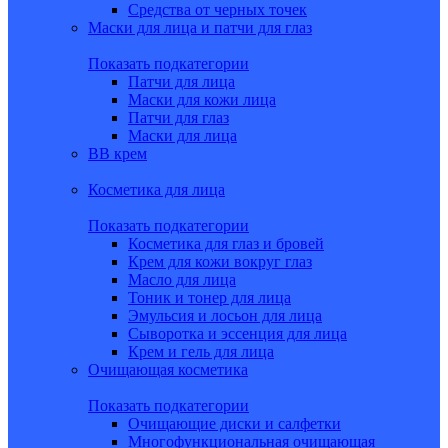
Средства от черных точек
Маски для лица и патчи для глаз
Показать подкатегории
Патчи для лица
Маски для кожи лица
Патчи для глаз
Маски для лица
BB крем
Косметика для лица
Показать подкатегории
Косметика для глаз и бровей
Крем для кожи вокруг глаз
Масло для лица
Тоник и тонер для лица
Эмульсия и лосьон для лица
Сыворотка и эссенция для лица
Крем и гель для лица
Очищающая косметика
Показать подкатегории
Очищающие диски и салфетки
Многофункциональная очищающая