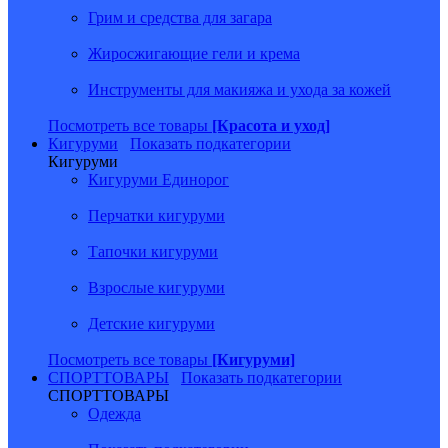
Грим и средства для загара
Жиросжигающие гели и крема
Инструменты для макияжа и ухода за кожей
Посмотреть все товары
[Красота и уход]
Кигуруми
Показать подкатегории
Кигуруми
Кигуруми Единорог
Перчатки кигуруми
Тапочки кигуруми
Взрослые кигуруми
Детские кигуруми
Посмотреть все товары
[Кигуруми]
СПОРТТОВАРЫ
Показать подкатегории
СПОРТТОВАРЫ
Одежда