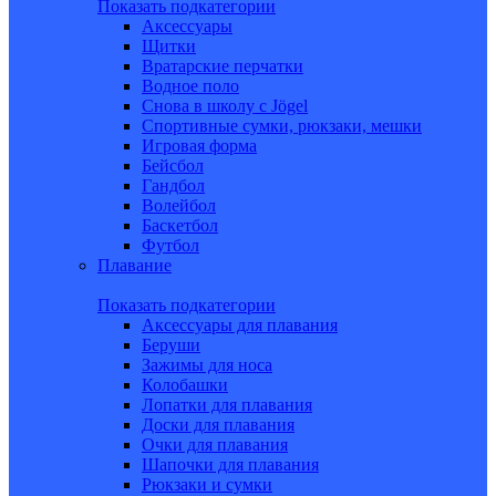
Показать подкатегории
Аксессуары
Щитки
Вратарские перчатки
Водное поло
Снова в школу c Jögel
Спортивные сумки, рюкзаки, мешки
Игровая форма
Бейсбол
Гандбол
Волейбол
Баскетбол
Футбол
Плавание
Показать подкатегории
Аксессуары для плавания
Беруши
Зажимы для носа
Колобашки
Лопатки для плавания
Доски для плавания
Очки для плавания
Шапочки для плавания
Рюкзаки и сумки