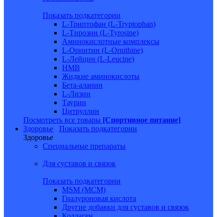
Показать подкатегории
L-Триптофан (L-Tryptophan)
L-Тирозин (L-Tyrosine)
Аминокислотные комплексы
L-Орнитин (L-Ornithine)
L-Лейцин (L-Leucine)
HMB
Жидкие аминокислоты
Бета-аланин
L-Лизин
Таурин
Цитруллин
Посмотреть все товары
[Спортивное питание]
Здоровье
Показать подкатегории
Здоровье
Специальные препараты
Для суставов и связок
Показать подкатегории
MSM (МСМ)
Гиалуроновая кислота
Другие добавки для суставов и связок
Коллаген