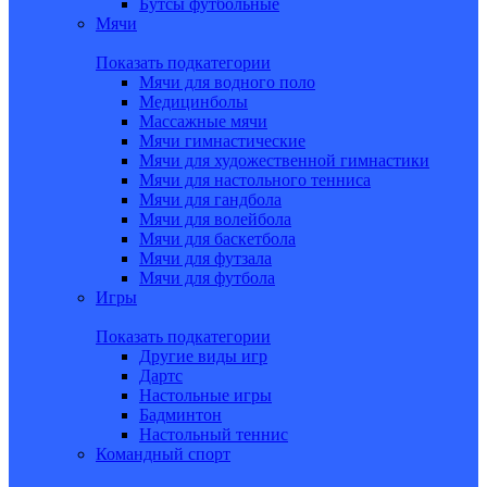
Бутсы футбольные
Мячи
Показать подкатегории
Мячи для водного поло
Медицинболы
Массажные мячи
Мячи гимнастические
Мячи для художественной гимнастики
Мячи для настольного тенниса
Мячи для гандбола
Мячи для волейбола
Мячи для баскетбола
Мячи для футзала
Мячи для футбола
Игры
Показать подкатегории
Другие виды игр
Дартс
Настольные игры
Бадминтон
Настольный теннис
Командный спорт