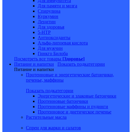
Для иммунитета
Для памяти и мозга
Спирулина
Куркумин
Лецитин
Для здоровья
5-HTP
Антиоксиданты
Альфа-липоевая кислота
Для мужчин
Гинкго Билоба
Посмотреть все товары
[Здоровье]
Питание и напитки
Показать подкатегории
Питание и напитки
Протеиновые и энергетические батончики,
печенье, маффины
Показать подкатегории
Энергетические и злаковые батончики
Протеиновые батончики
Протеиновые маффины и пудинги
Протеиновое и диетическое печенье
Растительные масла
Спреи для жарки и салатов