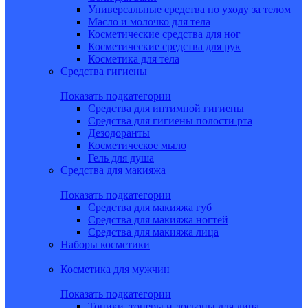
Универсальные средства по уходу за телом
Масло и молочко для тела
Косметические средства для ног
Косметические средства для рук
Косметика для тела
Средства гигиены
Показать подкатегории
Средства для интимной гигиены
Средства для гигиены полости рта
Дезодоранты
Косметическое мыло
Гель для душа
Средства для макияжа
Показать подкатегории
Средства для макияжа губ
Средства для макияжа ногтей
Средства для макияжа лица
Наборы косметики
Косметика для мужчин
Показать подкатегории
Тоники, тонеры и лосьоны для лица