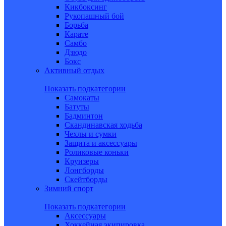
Кикбоксинг
Рукопашный бой
Борьба
Карате
Самбо
Дзюдо
Бокс
Активный отдых
Показать подкатегории
Самокаты
Батуты
Бадминтон
Скандинавская ходьба
Чехлы и сумки
Защита и аксессуары
Роликовые коньки
Круизеры
Лонгборды
Скейтборды
Зимний спорт
Показать подкатегории
Аксессуары
Хоккейная экипировка