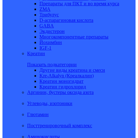
Препараты для ПКТ и во время курса
ZMA
Трибулус
D-аспарагиновая кислота
GABA
Экдистерон
Многокомпонентные препараты
Йохимбин
IGF-1
Креатин
Показать подкатегории
Другие виды креатина и смеси
Kre-Alkalyn (Креалкалин)
Креатин моногидрат
Креатин гидрохлорид
Аргинин, бустеры оксида азота
Углеводы, изотоники
Глютамин
Посттренировочный комплекс
Аминокислоты