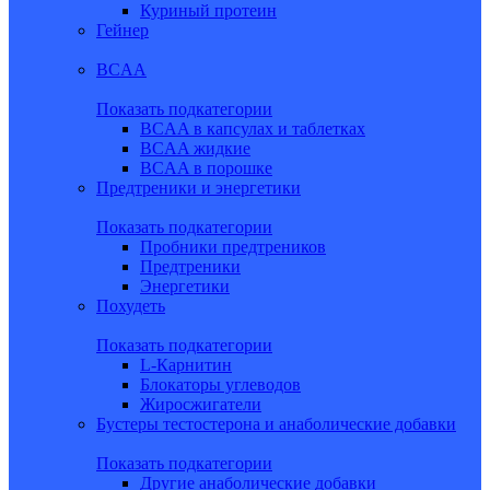
Куриный протеин
Гейнер
BCAA
Показать подкатегории
BCAA в капсулах и таблетках
BCAA жидкие
BCAA в порошке
Предтреники и энергетики
Показать подкатегории
Пробники предтреников
Предтреники
Энергетики
Похудеть
Показать подкатегории
L-Карнитин
Блокаторы углеводов
Жиросжигатели
Бустеры тестостерона и анаболические добавки
Показать подкатегории
Другие анаболические добавки