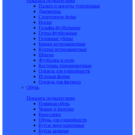
Показать подкатегории
Пальто и жилеты утепленные
Джемперы
Спортивное белье
Носки
Гольфы футбольные
Гетры футбольные
Головные уборы
Брюки ветрозащитные
Куртки ветрозащитные
Шорты
Футболки и поло
Костюмы тренировочные
Одежда для единоборств
Игровая форма
Одежда для фитнеса
Обувь
Показать подкатегории
Пляжная обувь
Чешки и балетки
Кроссовки
Обувь для единоборств
Бутсы многошиповые
Бутсы зальные