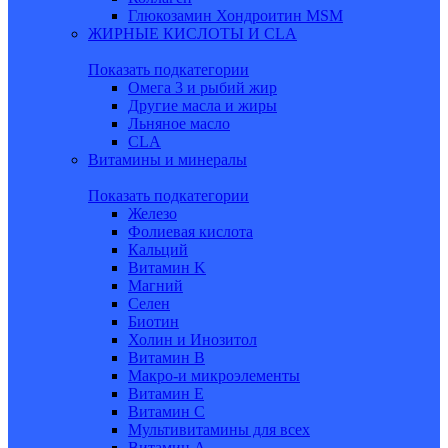
Глюкозамин Хондроитин MSM
ЖИРНЫЕ КИСЛОТЫ И CLA
Показать подкатегории
Омега 3 и рыбий жир
Другие масла и жиры
Льняное масло
CLA
Витамины и минералы
Показать подкатегории
Железо
Фолиевая кислота
Кальций
Витамин K
Магний
Селен
Биотин
Холин и Инозитол
Витамин B
Макро-и микроэлементы
Витамин Е
Витамин С
Мультивитамины для всех
Витамин A