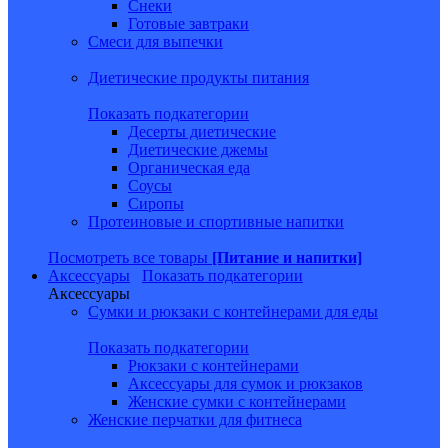
Снеки
Готовые завтраки
Смеси для выпечки
Диетические продукты питания
Показать подкатегории
Десерты диетические
Диетические джемы
Органическая еда
Соусы
Сиропы
Протеиновые и спортивные напитки
Посмотреть все товары
[Питание и напитки]
Аксессуары
Показать подкатегории
Аксессуары
Сумки и рюкзаки с контейнерами для еды
Показать подкатегории
Рюкзаки с контейнерами
Аксессуары для сумок и рюкзаков
Женские сумки с контейнерами
Женские перчатки для фитнеса