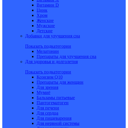
Витамин D
Цинк
Хром
Женские
Мужские
Детские
Добавки для улучшения сна
Показать подкатегории
Мелатонин
Препараты для улучшения сна
Для здоровья и долголетия
Показать подкатегории
Коэнзим Q10
Препараты для женщин
Для зрения
Мумиё
Бальзамы питьевые
Пантогематоген
Для печени
Для сердца
Для пищеварения
Для нервной системы