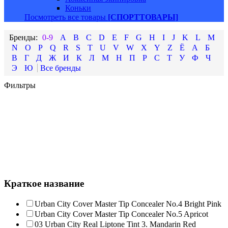
Коньки
Посмотреть все товары
[СПОРТТОВАРЫ]
0-9
A
B
C
D
E
F
G
H
I
J
K
L
M
N
O
P
Q
R
S
T
U
V
W
X
Y
Z
Ё
А
Б
В
Г
Д
Ж
И
К
Л
М
Н
П
Р
С
Т
У
Ф
Ч
Э
Ю
Фильтры
Краткое название
Urban City Cover Master Tip Concealer No.4 Bright Pink
Urban City Cover Master Tip Concealer No.5 Apricot
03 Urban City Real Liptone Tint 3. Mandarin Red