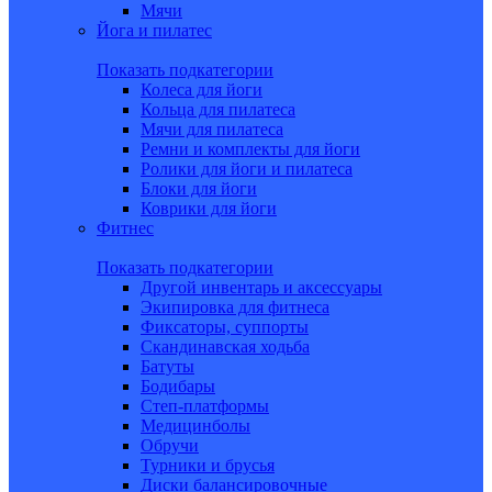
Мячи
Йога и пилатес
Показать подкатегории
Колеса для йоги
Кольца для пилатеса
Мячи для пилатеса
Ремни и комплекты для йоги
Ролики для йоги и пилатеса
Блоки для йоги
Коврики для йоги
Фитнес
Показать подкатегории
Другой инвентарь и аксессуары
Экипировка для фитнеса
Фиксаторы, суппорты
Скандинавская ходьба
Батуты
Бодибары
Степ-платформы
Медицинболы
Обручи
Турники и брусья
Диски балансировочные