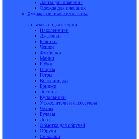
Ласты для плавания
Одежда для плавания
Художественная гимнастика
Показать подкатегории
Наколенники
Джазовки
Балетки
Чешки
Футболки
Майки
Юбки
Шорты
Гетры
Велосипедки
Бриджи
Лосины
Купальники
Утяжелители и аксессуары
Чехлы
Булавы
Ленты
Обмотка для обручей
Обручи
Скакалки