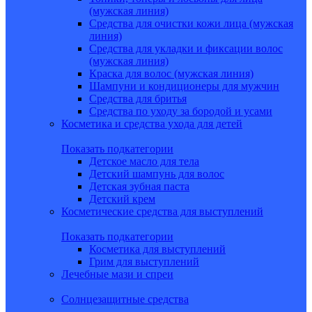
(мужская линия)
Средства для очистки кожи лица (мужская
линия)
Средства для укладки и фиксации волос
(мужская линия)
Краска для волос (мужская линия)
Шампуни и кондиционеры для мужчин
Средства для бритья
Средства по уходу за бородой и усами
Косметика и средства ухода для детей
Показать подкатегории
Детское масло для тела
Детский шампунь для волос
Детская зубная паста
Детский крем
Косметические средства для выступлений
Показать подкатегории
Косметика для выступлений
Грим для выступлений
Лечебные мази и спреи
Солнцезащитные средства