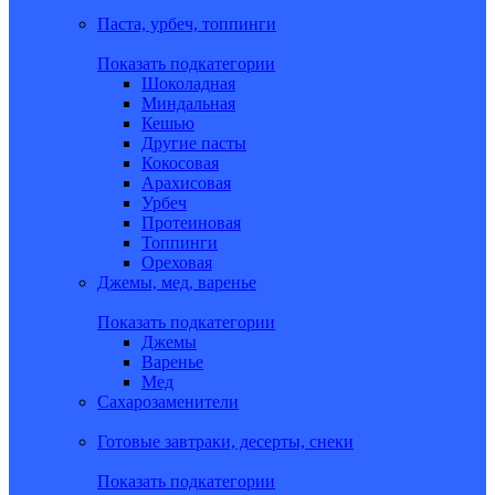
Паста, урбеч, топпинги
Показать подкатегории
Шоколадная
Миндальная
Кешью
Другие пасты
Кокосовая
Арахисовая
Урбеч
Протеиновая
Топпинги
Ореховая
Джемы, мед, варенье
Показать подкатегории
Джемы
Варенье
Мед
Сахарозаменители
Готовые завтраки, десерты, снеки
Показать подкатегории