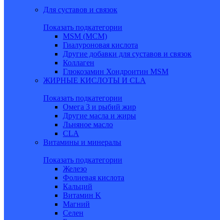
Для суставов и связок
Показать подкатегории
MSM (МСМ)
Гиалуроновая кислота
Другие добавки для суставов и связок
Коллаген
Глюкозамин Хондроитин MSM
ЖИРНЫЕ КИСЛОТЫ И CLA
Показать подкатегории
Омега 3 и рыбий жир
Другие масла и жиры
Льняное масло
CLA
Витамины и минералы
Показать подкатегории
Железо
Фолиевая кислота
Кальций
Витамин K
Магний
Селен