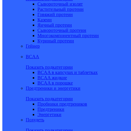
Сывороточный изолят
Растительный протеин
Говяжий протеин
Казеин
Яичный протеин
Сывороточный протеин
Многокомпонентный протеин
Куриный протеин
Гейнер
BCAA
Показать подкатегории
BCAA в капсулах и таблетках
BCAA жидкие
BCAA в порошке
Предтреники и энергетики
Показать подкатегории
Пробники предтреников
Предтреники
Энергетики
Похудеть
Показать подкатегории