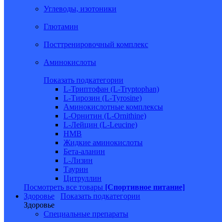
Углеводы, изотоники
Глютамин
Посттренировочный комплекс
Аминокислоты
Показать подкатегории
L-Триптофан (L-Tryptophan)
L-Тирозин (L-Tyrosine)
Аминокислотные комплексы
L-Орнитин (L-Ornithine)
L-Лейцин (L-Leucine)
HMB
Жидкие аминокислоты
Бета-аланин
L-Лизин
Таурин
Цитруллин
Посмотреть все товары
[Спортивное питание]
Здоровье
Показать подкатегории
Здоровье
Специальные препараты