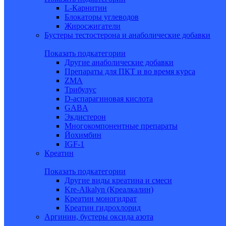
L-Карнитин
Блокаторы углеводов
Жиросжигатели
Бустеры тестостерона и анаболические добавки
Показать подкатегории
Другие анаболические добавки
Препараты для ПКТ и во время курса
ZMA
Трибулус
D-аспарагиновая кислота
GABA
Экдистерон
Многокомпонентные препараты
Йохимбин
IGF-1
Креатин
Показать подкатегории
Другие виды креатина и смеси
Kre-Alkalyn (Креалкалин)
Креатин моногидрат
Креатин гидрохлорид
Аргинин, бустеры оксида азота