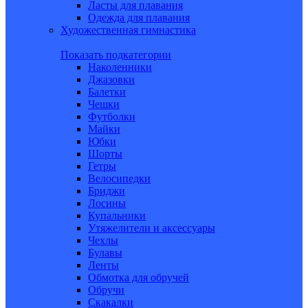
Ласты для плавания
Одежда для плавания
Художественная гимнастика
Показать подкатегории
Наколенники
Джазовки
Балетки
Чешки
Футболки
Майки
Юбки
Шорты
Гетры
Велосипедки
Бриджи
Лосины
Купальники
Утяжелители и аксессуары
Чехлы
Булавы
Ленты
Обмотка для обручей
Обручи
Скакалки