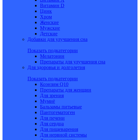
Витамин D
Цинк
Хром
Женские
Мужские
Детские
Добавки для улучшения сна
Показать подкатегории
Мелатонин
Препараты для улучшения сна
Для здоровья и долголетия
Показать подкатегории
Коэнзим Q10
Препараты для женщин
Для зрения
Мумиё
Бальзамы питьевые
Пантогематоген
Для печени
Для сердца
Для пищеварения
Для нервной системы