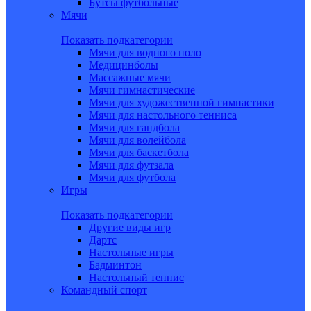
Бутсы футбольные
Мячи
Показать подкатегории
Мячи для водного поло
Медицинболы
Массажные мячи
Мячи гимнастические
Мячи для художественной гимнастики
Мячи для настольного тенниса
Мячи для гандбола
Мячи для волейбола
Мячи для баскетбола
Мячи для футзала
Мячи для футбола
Игры
Показать подкатегории
Другие виды игр
Дартс
Настольные игры
Бадминтон
Настольный теннис
Командный спорт