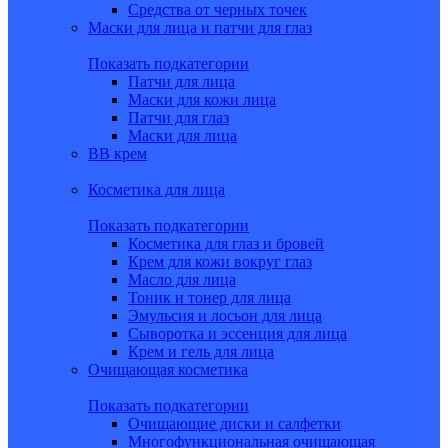
Средства от черных точек
Маски для лица и патчи для глаз
Показать подкатегории
Патчи для лица
Маски для кожи лица
Патчи для глаз
Маски для лица
BB крем
Косметика для лица
Показать подкатегории
Косметика для глаз и бровей
Крем для кожи вокруг глаз
Масло для лица
Тоник и тонер для лица
Эмульсия и лосьон для лица
Сыворотка и эссенция для лица
Крем и гель для лица
Очищающая косметика
Показать подкатегории
Очищающие диски и салфетки
Многофункциональная очищающая