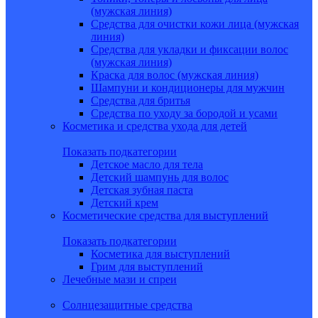
(мужская линия)
Средства для очистки кожи лица (мужская
линия)
Средства для укладки и фиксации волос
(мужская линия)
Краска для волос (мужская линия)
Шампуни и кондиционеры для мужчин
Средства для бритья
Средства по уходу за бородой и усами
Косметика и средства ухода для детей
Показать подкатегории
Детское масло для тела
Детский шампунь для волос
Детская зубная паста
Детский крем
Косметические средства для выступлений
Показать подкатегории
Косметика для выступлений
Грим для выступлений
Лечебные мази и спреи
Солнцезащитные средства