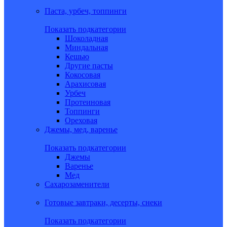
Паста, урбеч, топпинги
Показать подкатегории
Шоколадная
Миндальная
Кешью
Другие пасты
Кокосовая
Арахисовая
Урбеч
Протеиновая
Топпинги
Ореховая
Джемы, мед, варенье
Показать подкатегории
Джемы
Варенье
Мед
Сахарозаменители
Готовые завтраки, десерты, снеки
Показать подкатегории