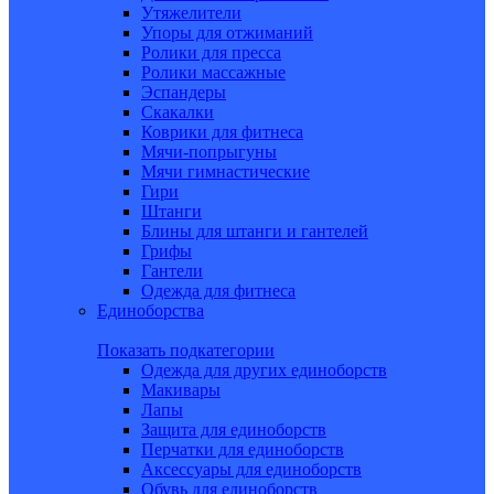
Утяжелители
Упоры для отжиманий
Ролики для пресса
Ролики массажные
Эспандеры
Скакалки
Коврики для фитнеса
Мячи-попрыгуны
Мячи гимнастические
Гири
Штанги
Блины для штанги и гантелей
Грифы
Гантели
Одежда для фитнеса
Единоборства
Показать подкатегории
Одежда для других единоборств
Макивары
Лапы
Защита для единоборств
Перчатки для единоборств
Аксессуары для единоборств
Обувь для единоборств