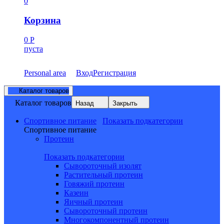
0
Корзина
0
Р
пуста
Personal area
Вход
Регистрация
Каталог товаров
Каталог товаров
Назад
Закрыть
Спортивное питание
Показать подкатегории
Спортивное питание
Протеин
Показать подкатегории
Сывороточный изолят
Растительный протеин
Говяжий протеин
Казеин
Яичный протеин
Сывороточный протеин
Многокомпонентный протеин