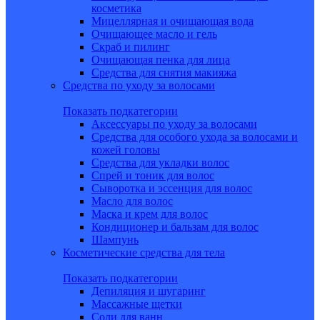
косметика
Мицеллярная и очищающая вода
Очищающее масло и гель
Скраб и пилинг
Очищающая пенка для лица
Средства для снятия макияжа
Средства по уходу за волосами
Показать подкатегории
Аксессуары по уходу за волосами
Средства для особого ухода за волосами и
кожей головы
Средства для укладки волос
Спрей и тоник для волос
Сыворотка и эссенция для волос
Масло для волос
Маска и крем для волос
Кондиционер и бальзам для волос
Шампунь
Косметические средства для тела
Показать подкатегории
Депиляция и шугаринг
Массажные щетки
Соли для ванн