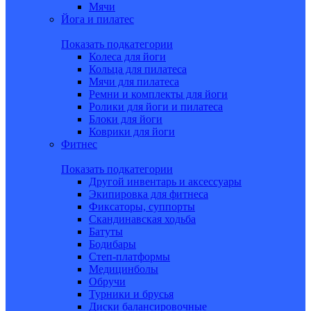
Мячи
Йога и пилатес
Показать подкатегории
Колеса для йоги
Кольца для пилатеса
Мячи для пилатеса
Ремни и комплекты для йоги
Ролики для йоги и пилатеса
Блоки для йоги
Коврики для йоги
Фитнес
Показать подкатегории
Другой инвентарь и аксессуары
Экипировка для фитнеса
Фиксаторы, суппорты
Скандинавская ходьба
Батуты
Бодибары
Степ-платформы
Медицинболы
Обручи
Турники и брусья
Диски балансировочные