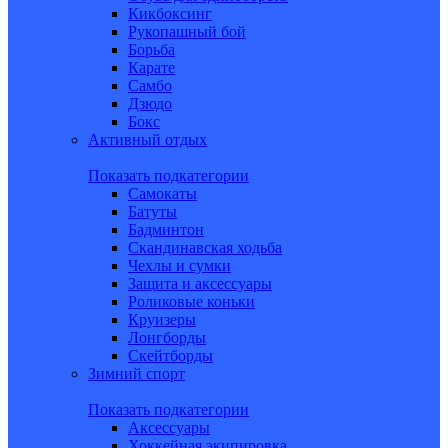
Кикбоксинг
Рукопашный бой
Борьба
Карате
Самбо
Дзюдо
Бокс
Активный отдых
Показать подкатегории
Самокаты
Батуты
Бадминтон
Скандинавская ходьба
Чехлы и сумки
Защита и аксессуары
Роликовые коньки
Круизеры
Лонгборды
Скейтборды
Зимний спорт
Показать подкатегории
Аксессуары
Хоккейная экипировка