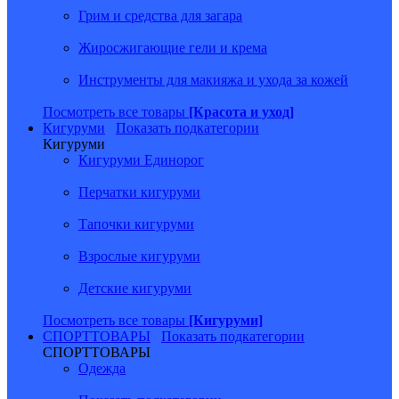
Грим и средства для загара
Жиросжигающие гели и крема
Инструменты для макияжа и ухода за кожей
Посмотреть все товары
[Красота и уход]
Кигуруми
Показать подкатегории
Кигуруми
Кигуруми Единорог
Перчатки кигуруми
Тапочки кигуруми
Взрослые кигуруми
Детские кигуруми
Посмотреть все товары
[Кигуруми]
СПОРТТОВАРЫ
Показать подкатегории
СПОРТТОВАРЫ
Одежда