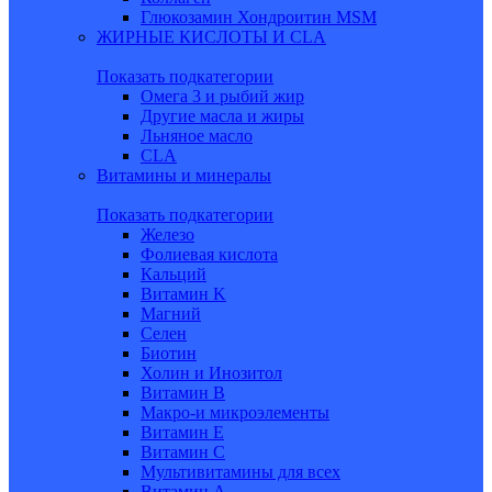
Глюкозамин Хондроитин MSM
ЖИРНЫЕ КИСЛОТЫ И CLA
Показать подкатегории
Омега 3 и рыбий жир
Другие масла и жиры
Льняное масло
CLA
Витамины и минералы
Показать подкатегории
Железо
Фолиевая кислота
Кальций
Витамин K
Магний
Селен
Биотин
Холин и Инозитол
Витамин B
Макро-и микроэлементы
Витамин Е
Витамин С
Мультивитамины для всех
Витамин A