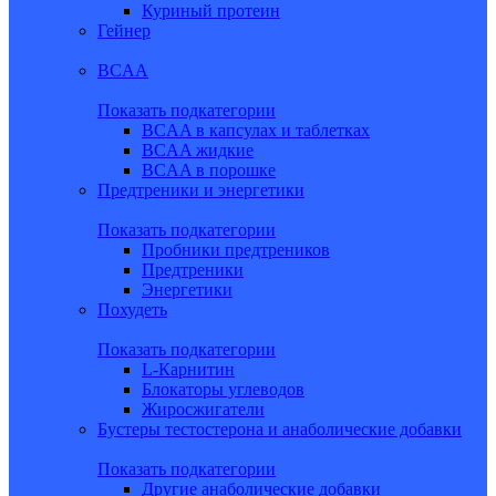
Куриный протеин
Гейнер
BCAA
Показать подкатегории
BCAA в капсулах и таблетках
BCAA жидкие
BCAA в порошке
Предтреники и энергетики
Показать подкатегории
Пробники предтреников
Предтреники
Энергетики
Похудеть
Показать подкатегории
L-Карнитин
Блокаторы углеводов
Жиросжигатели
Бустеры тестостерона и анаболические добавки
Показать подкатегории
Другие анаболические добавки