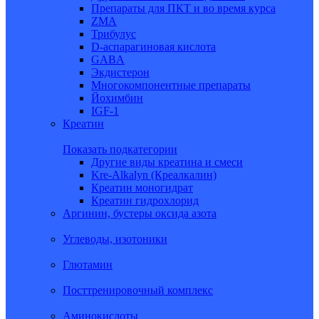
Препараты для ПКТ и во время курса
ZMA
Трибулус
D-аспарагиновая кислота
GABA
Экдистерон
Многокомпонентные препараты
Йохимбин
IGF-1
Креатин
Показать подкатегории
Другие виды креатина и смеси
Kre-Alkalyn (Креалкалин)
Креатин моногидрат
Креатин гидрохлорид
Аргинин, бустеры оксида азота
Углеводы, изотоники
Глютамин
Посттренировочный комплекс
Аминокислоты