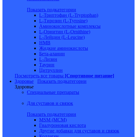
Показать подкатегории
L-Триптофан (L-Tryptophan)
L-Тирозин (L-Tyrosine)
Аминокислотные комплексы
L-Орнитин (L-Ornithine)
L-Лейцин (L-Leucine)
HMB
Жидкие аминокислоты
Бета-аланин
L-Лизин
Таурин
Цитруллин
Посмотреть все товары
[Спортивное питание]
Здоровье
Показать подкатегории
Здоровье
Специальные препараты
Для суставов и связок
Показать подкатегории
MSM (МСМ)
Гиалуроновая кислота
Другие добавки для суставов и связок
Коллаген