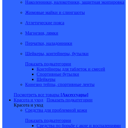
Наколенники, налокотники, защитная экипировка
Жимовые майки и слингшоты
Атлетические пояса
Магнезия, лямки
Перчатки, наладонники
Шейкеры, контейнеры, бутылки
Показать подкатегории
Контейнеры для таблеток и смесей
Спортивные бутылки
Шейкеры
Кинезио тейпы, спортивные ленты
Посмотреть все товары
[Аксессуары]
Красота и уход
Показать подкатегории
Красота и уход
Средства для проблемной кожи
Показать подкатегории
Средства по борьбе с акне и воспалениями