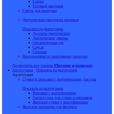
Снеки
Готовые завтраки
Смеси для выпечки
Диетические продукты питания
Показать подкатегории
Десерты диетические
Диетические джемы
Органическая еда
Соусы
Сиропы
Протеиновые и спортивные напитки
Посмотреть все товары
[Питание и напитки]
Аксессуары
Показать подкатегории
Аксессуары
Сумки и рюкзаки с контейнерами для еды
Показать подкатегории
Рюкзаки с контейнерами
Аксессуары для сумок и рюкзаков
Женские сумки с контейнерами
Женские перчатки для фитнеса