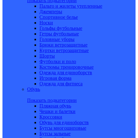
Показать подкатегории
Пальто и жилеты утепленные
Джемперы
Спортивное белье
Носки
Гольфы футбольные
Гетры футбольные
Головные уборы
Брюки ветрозащитные
Куртки ветрозащитные
Шорты
Футболки и поло
Костюмы тренировочные
Одежда для единоборств
Игровая форма
Одежда для фитнеса
Обувь
Показать подкатегории
Пляжная обувь
Чешки и балетки
Кроссовки
Обувь для единоборств
Бутсы многошиповые
Бутсы зальные