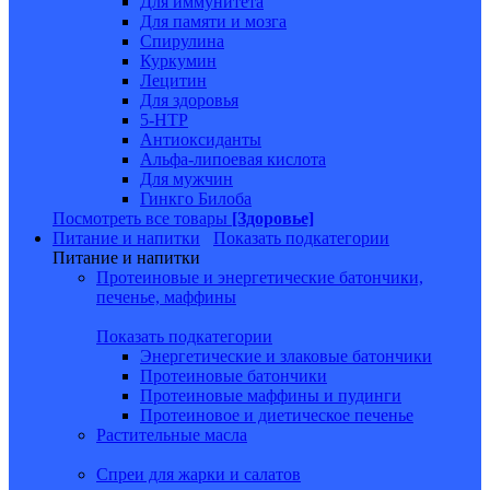
Для иммунитета
Для памяти и мозга
Спирулина
Куркумин
Лецитин
Для здоровья
5-HTP
Антиоксиданты
Альфа-липоевая кислота
Для мужчин
Гинкго Билоба
Посмотреть все товары
[Здоровье]
Питание и напитки
Показать подкатегории
Питание и напитки
Протеиновые и энергетические батончики,
печенье, маффины
Показать подкатегории
Энергетические и злаковые батончики
Протеиновые батончики
Протеиновые маффины и пудинги
Протеиновое и диетическое печенье
Растительные масла
Спреи для жарки и салатов