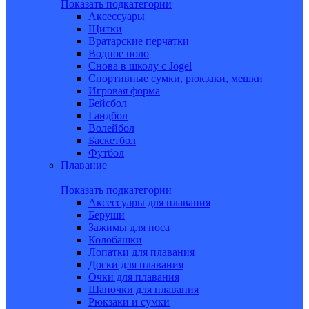
Показать подкатегории
Аксессуары
Щитки
Вратарские перчатки
Водное поло
Снова в школу c Jögel
Спортивные сумки, рюкзаки, мешки
Игровая форма
Бейсбол
Гандбол
Волейбол
Баскетбол
Футбол
Плавание
Показать подкатегории
Аксессуары для плавания
Беруши
Зажимы для носа
Колобашки
Лопатки для плавания
Доски для плавания
Очки для плавания
Шапочки для плавания
Рюкзаки и сумки