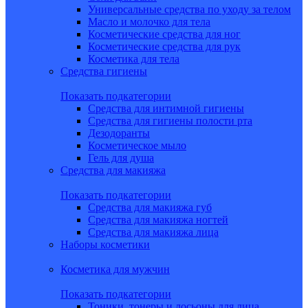
Универсальные средства по уходу за телом
Масло и молочко для тела
Косметические средства для ног
Косметические средства для рук
Косметика для тела
Средства гигиены
Показать подкатегории
Средства для интимной гигиены
Средства для гигиены полости рта
Дезодоранты
Косметическое мыло
Гель для душа
Средства для макияжа
Показать подкатегории
Средства для макияжа губ
Средства для макияжа ногтей
Средства для макияжа лица
Наборы косметики
Косметика для мужчин
Показать подкатегории
Тоники, тонеры и лосьоны для лица